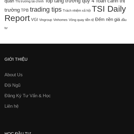
Top tăng trưởng quý 4
Toàn cảnh thị
quan
Thị trường tài chính
TSI Daily
trading tips
trường
TPB
Trách nhiệm xã hội
Report
Đếm nền giá
VGI
Vingroup
Vinhomes
Vòng quay tiền tệ
đầu
tư
GIỚI THIỆU
About Us
Đội Ngũ
Đăng Ký Tư Vấn & Học
Liên hệ
HỌC ĐẦU TƯ