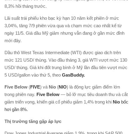
8,3% hồi tháng trước.
Lãi suất trái phiếu kho bạc kỳ hạn 10 năm kết phiên ở mức
3,04%, tăng 7/9 phiên vừa qua và chạm mức cao nhất kể từ
ngày 11/5. Giá dầu Mỹ giảm nhưng vẫn đang ở gần mức đỉnh
mới đây.
Dầu thô West Texas Intermediate (WTI) được giao dịch trên
mức 121 USD/ thùng. Vào đầu tháng 3, giá WTI vượt mức 130
USD/ thùng. Giá khi đốt trung bình ở Mỹ lần đầu tiên vượt mức
5 USD/gallon vào thứ 5, theo
GasBuddy.
Five Below
(
FIVE
) và
Nio
(
NIO
) là động lực giảm điểm lớn
trong phiên nay.
Five Below
— bỏ lỡ mục tiêu doanh thu và cắt
giảm triển vọng, khiến giá cổ phiếu giảm 1,4% trong khi
Nio
bốc
hơi gần 8%.
Thị trường tăng gặp áp lực
Dow Jones Industrial Average giảm 1.9%, trong khi S&P 500