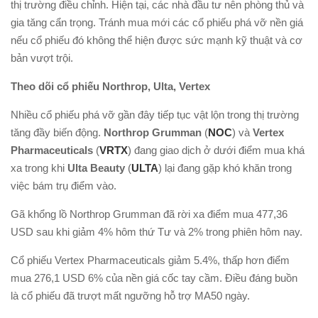
thị trường điều chỉnh. Hiện tại, các nhà đầu tư nên phòng thủ và
gia tăng cẩn trọng. Tránh mua mới các cổ phiếu phá vỡ nền giá
nếu cổ phiếu đó không thể hiện được sức mạnh kỹ thuật và cơ
bản vượt trội.
Theo dõi cổ phiếu
Northrop, Ulta, Vertex
Nhiều cổ phiếu phá vỡ gần đây tiếp tục vật lộn trong thị trường
tăng đầy biến động.
Northrop Grumman
(
NOC
) và
Vertex
Pharmaceuticals
(
VRTX
) đang giao dịch ở dưới điểm mua khá
xa trong khi
Ulta Beauty
(
ULTA
) lại đang gặp khó khăn trong
việc bám trụ điểm vào.
Gã khổng lồ Northrop Grumman đã rời xa điểm mua 477,36
USD sau khi giảm 4% hôm thứ Tư và 2% trong phiên hôm nay.
Cổ phiếu Vertex Pharmaceuticals giảm 5.4%, thấp hơn điểm
mua 276,1 USD 6% của nền giá cốc tay cầm. Điều đáng buồn
là cổ phiếu đã trượt mất ngưỡng hỗ trợ MA50 ngày.