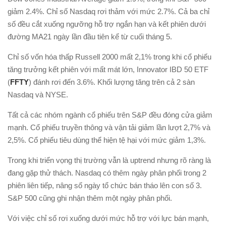
giảm 2.4%. Chỉ số Nasdaq rơi thảm với mức 2.7%. Cả ba chỉ
số đều cắt xuống ngưỡng hỗ trợ ngắn hạn và kết phiên dưới
đường MA21 ngày lần đầu tiên kể từ cuối tháng 5.
Chỉ số vốn hóa thấp Russell 2000 mất 2,1% trong khi cổ phiếu
tăng trưởng kết phiên với mất mát lớn, Innovator IBD 50 ETF
(
FFTY
) đánh rơi đến 3.6%. Khối lượng tăng trên cả 2 sàn
Nasdaq và NYSE.
Tất cả các nhóm ngành cổ phiếu trên S&P đều đóng cửa giảm
mạnh. Cổ phiếu truyền thông và vận tải giảm lần lượt 2,7% và
2,5%. Cổ phiếu tiêu dùng thể hiện tệ hại với mức giảm 1,3%.
Trong khi triển vọng thị trường vẫn là uptrend nhưng rõ ràng là
đang gặp thử thách. Nasdaq có thêm ngày phân phối trong 2
phiên liên tiếp, nâng số ngày tổ chức bán tháo lên con số 3.
S&P 500 cũng ghi nhận thêm một ngày phân phối.
Với việc chỉ số rơi xuống dưới mức hỗ trợ với lực bán mạnh,