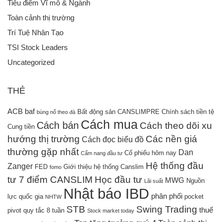
Tiêu điểm Vĩ mô & Ngành
Toàn cảnh thị trường
Trí Tuệ Nhân Tạo
TSI Stock Leaders
Uncategorized
THẺ
ACB
baf
Bất động sản
CANSLIMPRE
Chính sách tiền tệ
bùng nổ theo đà
Cách mua
Cách bán
Cách theo dõi xu
Cung tiền
hướng thị trường
Các nền giá
Cách đọc biểu đồ
thường gặp nhất
Dan
Cổ phiếu hôm nay
Cẩm nang đầu tư
Hệ thống đầu
Zanger
FED
Giới thiệu hệ thống Canslim
fomo
tư 7 điểm CANSLIM
Học đầu tư
MWG
Nguồn
Lãi suất
Nhật báo IBD
phân phối
lực quốc gia
pocket
NHTW
STB
Swing Trading
thuế
pivot
quy tắc 8 tuần
Stock market today