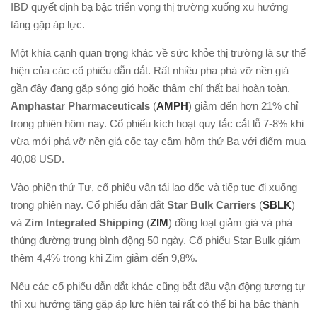
IBD quyết định bạ bậc triển vọng thị trường xuống xu hướng
tăng gặp áp lực.
Một khía cạnh quan trọng khác về sức khỏe thị trường là sự thể
hiện của các cổ phiếu dẫn dắt. Rất nhiều pha phá vỡ nền giá
gần đây đang gặp sóng gió hoặc thậm chí thất bại hoàn toàn.
Amphastar Pharmaceuticals
(
AMPH
) giảm đến hơn 21% chỉ
trong phiên hôm nay. Cổ phiếu kích hoạt quy tắc cắt lỗ 7-8% khi
vừa mới phá vỡ nền giá cốc tay cầm hôm thứ Ba với điểm mua
40,08 USD.
Vào phiên thứ Tư, cổ phiếu vận tải lao dốc và tiếp tục đi xuống
trong phiên nay. Cổ phiếu dẫn dắt
Star Bulk Carriers
(
SBLK
)
và
Zim Integrated Shipping
(
ZIM
) đồng loạt giảm giá và phá
thủng đường trung bình động 50 ngày. Cổ phiếu Star Bulk giảm
thêm 4,4% trong khi Zim giảm đến 9,8%.
Nếu các cổ phiếu dẫn dắt khác cũng bắt đầu vận động tương tự
thì xu hướng tăng gặp áp lực hiện tại rất có thể bị hạ bậc thành