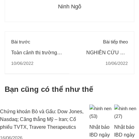
Ninh Ngô
Bài trước
Bài tiếp theo
Toàn cảnh thị trường
NGHIÊN CỨU MÔ
ngày 5 và 6/6/2022
HÌNH NGÂN HÀNG
10/06/2022
10/06/2022
TRUNG ƯƠNG HIỆN
ĐẠI PHÙ HỢP VỚI
THỰC TẾ VIỆT NAM
Bạn cũng có thể như thế
HIỆN NAY
Chứng khoán Bò và Gấu: Dow Jones,
Nasdaq; Căng thẳng Mỹ – Iran; Cổ
phiếu TVTX, Travere Therapeutics
Nhật báo
Nhật báo
IBD ngày
IBD ngày
16/06/2026