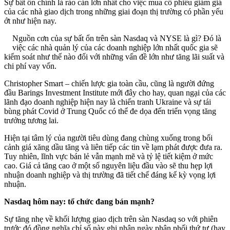
Sự bất ổn chính là rào cản lớn nhất cho việc mua cổ phiếu giảm giá
của các nhà giao dịch trong những giai đoạn thị trường có phần yếu
ớt như hiện nay.
Nguồn cơn của sự bất ổn trên sàn Nasdaq và NYSE là gì? Đó là
việc các nhà quản lý của các doanh nghiệp lớn nhất quốc gia sẽ
kiểm soát như thế nào đối với những vấn đề lớn như tăng lãi suất và
chi phí vay vốn.
Christopher Smart – chiến lược gia toàn cầu, cũng là người đứng
đầu Barings Investment Institute mới đây cho hay, quan ngại của các
lãnh đạo doanh nghiệp hiện nay là chiến tranh Ukraine và sự tái
bùng phát Covid ở Trung Quốc có thể đe dọa đến triển vọng tăng
trưởng tương lai.
Hiện tại tâm lý của người tiêu dùng đang chùng xuống trong bối
cảnh giá xăng dầu tăng và liên tiếp các tin về lạm phát được đưa ra.
Tuy nhiên, lĩnh vực bán lẻ vẫn mạnh mẽ và tỷ lệ tiết kiệm ở mức
cao. Giá cả tăng cao ở một số nguyên liệu đầu vào sẽ thu hẹp lợi
nhuận doanh nghiệp và thị trường đã tiết chế đáng kể kỳ vọng lợi
nhuận.
Nasdaq hôm nay: tổ chức đang bán mạnh?
Sự tăng nhẹ về khối lượng giao dịch trên sàn Nasdaq so với phiên
trước đó đồng nghĩa chỉ số này ghi nhận ngày phân phối thứ tư (hay