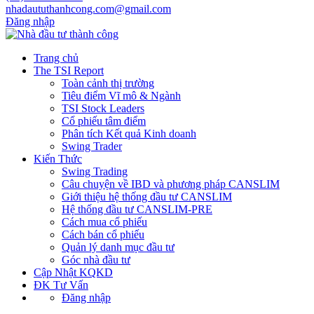
nhadaututhanhcong.com@gmail.com
Đăng nhập
Trang chủ
The TSI Report
Toàn cảnh thị trường
Tiêu điểm Vĩ mô & Ngành
TSI Stock Leaders
Cổ phiếu tâm điểm
Phân tích Kết quả Kinh doanh
Swing Trader
Kiến Thức
Swing Trading
Câu chuyện về IBD và phương pháp CANSLIM
Giới thiệu hệ thống đầu tư CANSLIM
Hệ thống đầu tư CANSLIM-PRE
Cách mua cổ phiếu
Cách bán cổ phiếu
Quản lý danh mục đầu tư
Góc nhà đầu tư
Cập Nhật KQKD
ĐK Tư Vấn
Đăng nhập