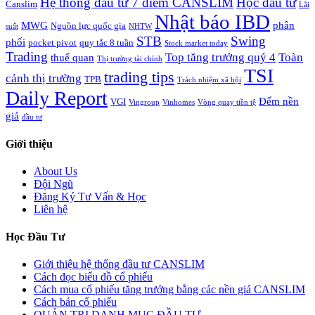
Hệ thống đầu tư 7 điểm CANSLIM
Học đầu tư
Canslim
Lãi
Nhật báo IBD
MWG
phân
Nguồn lực quốc gia
suất
NHTW
STB
Swing
phối
pocket pivot
quy tắc 8 tuần
Stock market today
Trading
Top tăng trưởng quý 4
Toàn
thuế quan
Thị trường tài chính
TSI
trading tips
cảnh thị trường
TPB
Trách nhiệm xã hội
Daily Report
Đếm nền
VGI
Vingroup
Vinhomes
Vòng quay tiền tệ
giá
đầu tư
Giới thiệu
About Us
Đội Ngũ
Đăng Ký Tư Vấn & Học
Liên hệ
Học Đầu Tư
Giới thiệu hệ thống đầu tư CANSLIM
Cách đọc biểu đồ cổ phiếu
Cách mua cổ phiếu tăng trưởng bằng các nền giá CANSLIM
Cách bán cổ phiếu
QUẢN TRỊ DANH MỤC ĐẦU TƯ