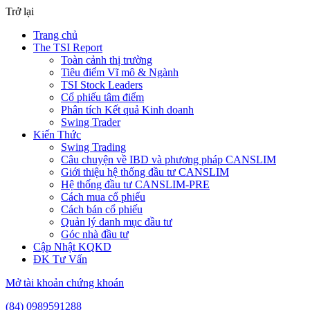
Trở lại
Trang chủ
The TSI Report
Toàn cảnh thị trường
Tiêu điểm Vĩ mô & Ngành
TSI Stock Leaders
Cổ phiếu tâm điểm
Phân tích Kết quả Kinh doanh
Swing Trader
Kiến Thức
Swing Trading
Câu chuyện về IBD và phương pháp CANSLIM
Giới thiệu hệ thống đầu tư CANSLIM
Hệ thống đầu tư CANSLIM-PRE
Cách mua cổ phiếu
Cách bán cổ phiếu
Quản lý danh mục đầu tư
Góc nhà đầu tư
Cập Nhật KQKD
ĐK Tư Vấn
Mở tài khoản chứng khoán
(84) 0989591288