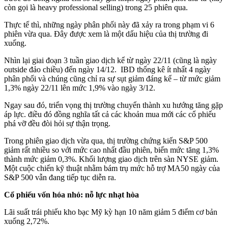
còn gọi là heavy professional selling) trong 25 phiên qua.
Thực tế thì, những ngày phân phối này đã xảy ra trong phạm vi 6
phiên vừa qua. Đây được xem là một dấu hiệu của thị trường đi
xuống.
Nhìn lại giai đoạn 3 tuần giao dịch kể từ ngày 22/11 (cũng là ngày
outside đảo chiều) đến ngày 14/12. IBD thống kê ít nhất 4 ngày
phân phối và chúng cũng chỉ ra sự sụt giảm đáng kể – từ mức giảm
1,3% ngày 22/11 lên mức 1,9% vào ngày 3/12.
Ngay sau đó, triển vọng thị trường chuyển thành xu hướng tăng gặp
áp lực. điều đó đồng nghĩa tất cả các khoản mua mới các cổ phiếu
phá vỡ đều đòi hỏi sự thận trọng.
Trong phiên giao dịch vừa qua, thị trường chứng kiến S&P 500
giảm rất nhiều so với mức cao nhất đầu phiên, biến mức tăng 1,3%
thành mức giảm 0,3%. Khối lượng giao dịch trên sàn NYSE giảm.
Một cuộc chiến kỹ thuật nhằm bám trụ mức hỗ trợ MA50 ngày của
S&P 500 vẫn đang tiếp tục diễn ra.
Cổ phiếu vốn hóa nhỏ: nỗ lực nhạt hòa
Lãi suất trái phiếu kho bạc Mỹ kỳ hạn 10 năm giảm 5 điểm cơ bản
xuống 2,72%.