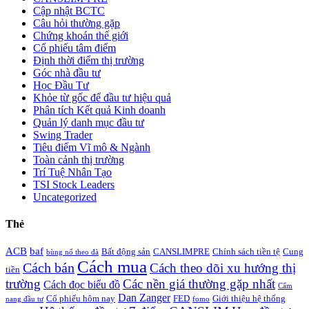
Cập nhật BCTC
Câu hỏi thường gặp
Chứng khoán thế giới
Cổ phiếu tâm điểm
Định thời điểm thị trường
Góc nhà đầu tư
Học Đầu Tư
Khỏe từ gốc để đầu tư hiệu quả
Phân tích Kết quả Kinh doanh
Quản lý danh mục đầu tư
Swing Trader
Tiêu điểm Vĩ mô & Ngành
Toàn cảnh thị trường
Trí Tuệ Nhân Tạo
TSI Stock Leaders
Uncategorized
Thẻ
ACB
baf
Bất động sản
CANSLIMPRE
Chính sách tiền tệ
Cung
bùng nổ theo đà
Cách mua
Cách bán
Cách theo dõi xu hướng thị
tiền
trường
Các nền giá thường gặp nhất
Cách đọc biểu đồ
Cẩm
Dan Zanger
Cổ phiếu hôm nay
FED
Giới thiệu hệ thống
nang đầu tư
fomo