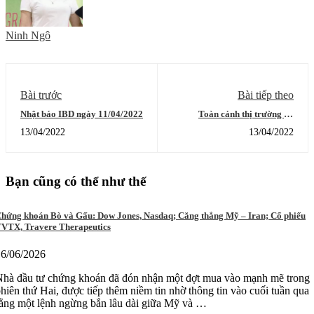
Ninh Ngô
Bài trước
Bài tiếp theo
Nhật báo IBD ngày 11/04/2022
Toàn cảnh thị trường và
khuyến nghị đầu tư ngày
13/04/2022
13/04/2022
13/4/2022
Bạn cũng có thể như thế
hứng khoán Bò và Gấu: Dow Jones, Nasdaq; Căng thẳng Mỹ – Iran; Cổ phiếu
VTX, Travere Therapeutics
16/06/2026
Nhà đầu tư chứng khoán đã đón nhận một đợt mua vào mạnh mẽ trong
hiên thứ Hai, được tiếp thêm niềm tin nhờ thông tin vào cuối tuần qua
ằng một lệnh ngừng bắn lâu dài giữa Mỹ và …