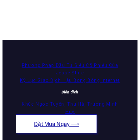
Phương Pháp Đầu Tư Siêu Cổ Phiếu Của
Jesse Stine
Kỷ Lục Giao Dịch Hậu Bong Bóng Internet
Biên dịch
Khúc Ngọc Tuyên, Thu Hà, Trương Minh
Huy
Đặt Mua Ngay ⟶