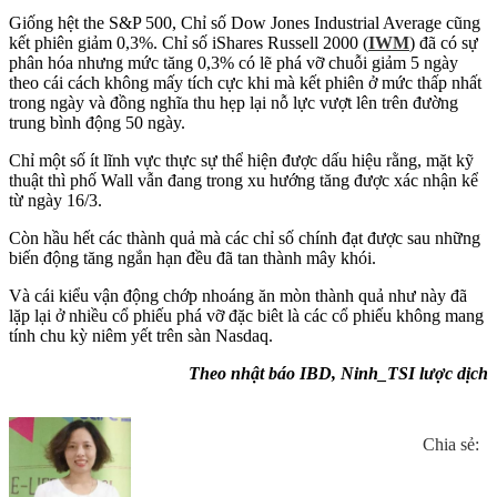
Giống hệt the S&P 500, Chỉ số Dow Jones Industrial Average cũng
kết phiên giảm 0,3%. Chỉ số iShares Russell 2000 (
IWM
) đã có sự
phân hóa nhưng mức tăng 0,3% có lẽ phá vỡ chuỗi giảm 5 ngày
theo cái cách không mấy tích cực khi mà kết phiên ở mức thấp nhất
trong ngày và đồng nghĩa thu hẹp lại nỗ lực vượt lên trên đường
trung bình động 50 ngày.
Chỉ một số ít lĩnh vực thực sự thể hiện được dấu hiệu rằng, mặt kỹ
thuật thì phố Wall vẫn đang trong xu hướng tăng được xác nhận kể
từ ngày 16/3.
Còn hầu hết các thành quả mà các chỉ số chính đạt được sau những
biến động tăng ngắn hạn đều đã tan thành mây khói.
Và cái kiểu vận động chớp nhoáng ăn mòn thành quả như này đã
lặp lại ở nhiều cổ phiếu phá vỡ đặc biêt là các cổ phiếu không mang
tính chu kỳ niêm yết trên sàn Nasdaq.
Theo nhật báo IBD, Ninh_TSI lược dịch
Chia sẻ: