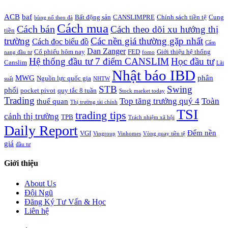
ACB
baf
Bất động sản
CANSLIMPRE
Chính sách tiền tệ
Cung
bùng nổ theo đà
Cách mua
Cách bán
Cách theo dõi xu hướng thị
tiền
trường
Các nền giá thường gặp nhất
Cách đọc biểu đồ
Cẩm
Dan Zanger
Cổ phiếu hôm nay
FED
Giới thiệu hệ thống
nang đầu tư
fomo
Hệ thống đầu tư 7 điểm CANSLIM
Học đầu tư
Canslim
Lãi
Nhật báo IBD
MWG
phân
Nguồn lực quốc gia
suất
NHTW
STB
Swing
phối
pocket pivot
quy tắc 8 tuần
Stock market today
Trading
Top tăng trưởng quý 4
Toàn
thuế quan
Thị trường tài chính
TSI
trading tips
cảnh thị trường
TPB
Trách nhiệm xã hội
Daily Report
Đếm nền
VGI
Vingroup
Vinhomes
Vòng quay tiền tệ
giá
đầu tư
Giới thiệu
About Us
Đội Ngũ
Đăng Ký Tư Vấn & Học
Liên hệ