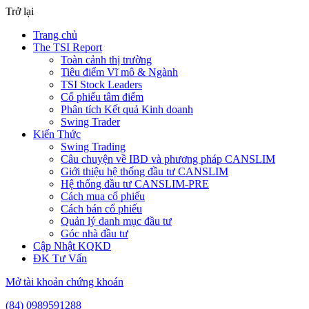
Trở lại
Trang chủ
The TSI Report
Toàn cảnh thị trường
Tiêu điểm Vĩ mô & Ngành
TSI Stock Leaders
Cổ phiếu tâm điểm
Phân tích Kết quả Kinh doanh
Swing Trader
Kiến Thức
Swing Trading
Câu chuyện về IBD và phương pháp CANSLIM
Giới thiệu hệ thống đầu tư CANSLIM
Hệ thống đầu tư CANSLIM-PRE
Cách mua cổ phiếu
Cách bán cổ phiếu
Quản lý danh mục đầu tư
Góc nhà đầu tư
Cập Nhật KQKD
ĐK Tư Vấn
Mở tài khoản chứng khoán
(84) 0989591288