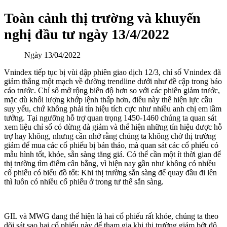
Toàn cảnh thị trường và khuyến
nghị đầu tư ngày 13/4/2022
Ngày
13/04/2022
Vnindex tiếp tục bị vùi dập phiên giao dịch 12/3, chỉ số Vnindex đã
giảm thẳng một mạch về đường trendline dưới như đề cập trong báo
cáo trước. Chỉ số mở rộng biên độ hơn so với các phiên giảm trước,
mặc dù khối lượng khớp lệnh thấp hơn, điều này thể hiện lực cầu
suy yếu, chứ không phải tín hiệu tích cực như nhiều anh chị em lầm
tưởng. Tại ngưỡng hỗ trợ quan trọng 1450-1460 chúng ta quan sát
xem liệu chỉ số có dừng đà giảm và thể hiện những tín hiệu được hỗ
trợ hay không, nhưng cần nhớ rằng chúng ta không chờ thị trường
giảm để mua các cổ phiếu bị bán tháo, mà quan sát các cổ phiếu có
mẫu hình tốt, khỏe, sẵn sàng tăng giá. Có thể cần một ít thời gian để
thị trường tìm điểm cân bằng, vì hiện nay gần như không có nhiều
cổ phiếu có biểu đồ tốt: Khi thị trường sẵn sàng để quay đầu đi lên
thì luôn có nhiều cổ phiếu ở trong tư thế sẵn sàng.
GIL và MWG đang thể hiện là hai cổ phiếu rất khỏe, chúng ta theo
dõi sát sao hai cổ phiếu này để tham gia khi thị trường giảm bớt độ