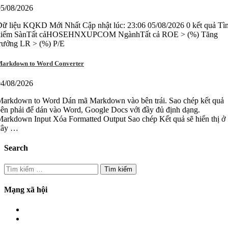
05/08/2026
ữ liệu KQKD Mới Nhất Cập nhật lúc: 23:06 05/08/2026 0 kết quả Tì
kiếm SànTất cảHOSEHNXUPCOM NgànhTất cả ROE > (%) Tăng
trưởng LR > (%) P/E
arkdown to Word Converter
04/08/2026
Markdown to Word Dán mã Markdown vào bên trái. Sao chép kết quả
ên phải để dán vào Word, Google Docs với đầy đủ định dạng.
arkdown Input Xóa Formatted Output Sao chép Kết quả sẽ hiển thị ở
đây …
Search
Tìm
kiếm
cho:
Mạng xã hội