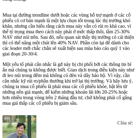
Mua tại đường trendline dưới hoặc các vùng hỗ trợ mạnh ở các cổ
phiếu có cơ bản mạnh là một lựa chọn tốt trong lúc thị trường khó
khăn, nhưng cần hiểu rằng cách mua này vẫn có rủi ro khá cao, vì
thế tỷ trọng mua theo cách này phải ở mức thấp thôi, tầm 25-30%
NAV như nói trên. Sau đó, nếu quan sát thấy thị trường có cải thiện
thì có thể nâng một chút lên 40% NAV. Phần còn lại để dành cho
các leader mới chắc chắn sẽ xuất hiện sau mùa báo cáo quý 1 vào
giai đoạn 20-30/4.
Một yếu tố phải cân nhắc là gđ này bị chi phối bởi các thông tin bí
ẩn mà chúng ta không được biết. Giao dịch trong điều kiện này như
đi leo núi trong đêm mà không có đèn và dây bảo hộ. Vì vậy, cần
cân nhắc kỹ rủi ro/phần thưởng khi trở lại thị trường. Và hãy lưu ý,
chúng ta mua cổ phiếu là phải mua các cổ phiếu khỏe, bật lên từ
những nền giá mạnh, để kiếm những khoản lãi lớn 20-25% hoặc
hơn nhiều trong vòng trên 2 tháng đầu tư, chứ không phải cố gắng
mua giá thấp các cổ phiếu bị giảm sâu.
Chia sẻ: