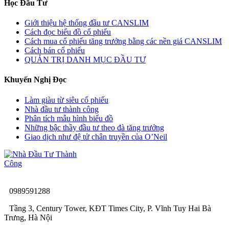
Học Đầu Tư
Giới thiệu hệ thống đầu tư CANSLIM
Cách đọc biểu đồ cổ phiếu
Cách mua cổ phiếu tăng trưởng bằng các nền giá CANSLIM
Cách bán cổ phiếu
QUẢN TRỊ DANH MỤC ĐẦU TƯ
Khuyến Nghị Đọc
Làm giàu từ siêu cổ phiếu
Nhà đầu tư thành công
Phân tích mẫu hình biểu đồ
Những bậc thầy đầu tư theo đà tăng trưởng
Giao dịch như đệ tử chân truyền của O’Neil
0989591288
Tầng 3, Century Tower, KĐT Times City, P. Vĩnh Tuy Hai Bà
Trưng, Hà Nội