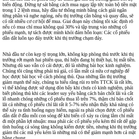
biến động. Đừng tự sát bằng cách mua ngay lập tức toàn bộ tiền mặt
trong 1 2 lệnh mua, hãy đầu tư thông minh bằng cách giải ngân
từng phần và nghe ngóng, nếu thị trường cân bằng và quay đầu, sẽ
có rất nhiều cơ cơ hội để mua. Giai đoạn này chúng tôi xác định rõ
nếu có mua chỉ mua không quá 30% và tập trung vào những cổ
phiếu mạnh, tự tách được mình khỏi đám hỗn loạn: Các cổ phiếu
dẫn dắt luôn tạo đáy trước khi thị trường chạm đáy.
Nhà đầu tư còn kẹp tỷ trọng lớn, không kịp phòng thủ trước khi thị
trường rớt mạnh hai phiên qua, thì hiện đang bị thiệt hại, bị mất tiền.
Nhưng dù sao vẫn có cái được, đó là những bài học kinh nghiệm.
Chúng tôi cũng từng phải trả giá, có lần mất cả nửa cơ nghiệp để
học được bài học về cách phòng thủ. Qua những lần thị trường
giảm mạnh thế này, chúng ta hiểu rằng rủi ro trên TTCK là rất lớn,
vì thế không được sử dụng đòn bẩy khi chưa có kinh nghiệm, phải
biết phòng thủ khi các leader suy yếu bằng cách bán chốt lãi và cắt
lỗ nhanh chóng những cổ phiếu thua lỗ trên 7%, thậm chí bán chốt
lãi cả những cổ phiếu chỉ lãi rất ít 5-7% nếu nhận thấy khả năng có
thể xảy ra tình huống nguy hiểm, ngoài ra phải chọn được cổ phiếu
dẫn dắt ở đầu mỗi con sóng để khi biến cố xảy ra cùng lắm chỉ mất
đi một phần lợi nhuận: mua phải các cổ phiếu yếu kém thì rất dễ gặp
tình huống cả sóng tăng không kiếm được tiền, nhưng khi thị trường
giảm thì các mã yếu kém là những mã có thể giảm mạnh hơn cả mặt
bằng chung.