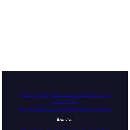
Phương Pháp Đầu Tư Siêu Cổ Phiếu Của
Jesse Stine
Kỷ Lục Giao Dịch Hậu Bong Bóng Internet
Biên dịch