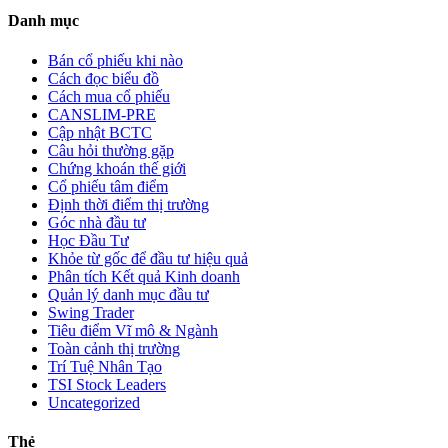
Danh mục
Bán cổ phiếu khi nào
Cách đọc biểu đồ
Cách mua cổ phiếu
CANSLIM-PRE
Cập nhật BCTC
Câu hỏi thường gặp
Chứng khoán thế giới
Cổ phiếu tâm điểm
Định thời điểm thị trường
Góc nhà đầu tư
Học Đầu Tư
Khỏe từ gốc để đầu tư hiệu quả
Phân tích Kết quả Kinh doanh
Quản lý danh mục đầu tư
Swing Trader
Tiêu điểm Vĩ mô & Ngành
Toàn cảnh thị trường
Trí Tuệ Nhân Tạo
TSI Stock Leaders
Uncategorized
Thẻ