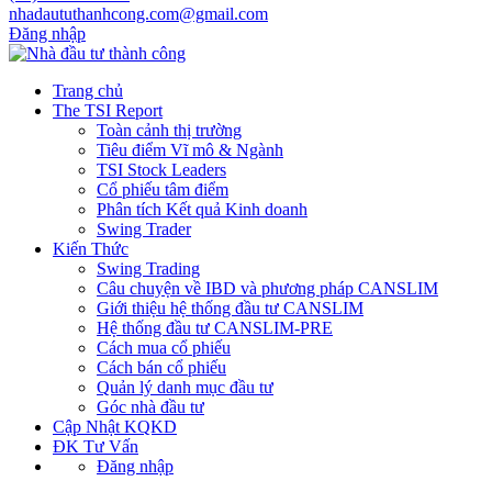
nhadaututhanhcong.com@gmail.com
Đăng nhập
Trang chủ
The TSI Report
Toàn cảnh thị trường
Tiêu điểm Vĩ mô & Ngành
TSI Stock Leaders
Cổ phiếu tâm điểm
Phân tích Kết quả Kinh doanh
Swing Trader
Kiến Thức
Swing Trading
Câu chuyện về IBD và phương pháp CANSLIM
Giới thiệu hệ thống đầu tư CANSLIM
Hệ thống đầu tư CANSLIM-PRE
Cách mua cổ phiếu
Cách bán cổ phiếu
Quản lý danh mục đầu tư
Góc nhà đầu tư
Cập Nhật KQKD
ĐK Tư Vấn
Đăng nhập