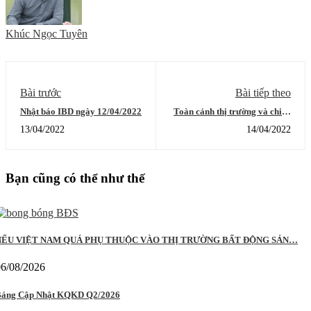
Khúc Ngọc Tuyên
Bài trước
Bài tiếp theo
Nhật báo IBD ngày 12/04/2022
Toàn cảnh thị trường và chiến
lược giao dịch ngày 14/4/2022
13/04/2022
14/04/2022
Bạn cũng có thể như thế
NẾU VIỆT NAM QUÁ PHỤ THUỘC VÀO THỊ TRƯỜNG BẤT ĐỘNG SẢN…
06/08/2026
ảng Cập Nhật KQKD Q2/2026