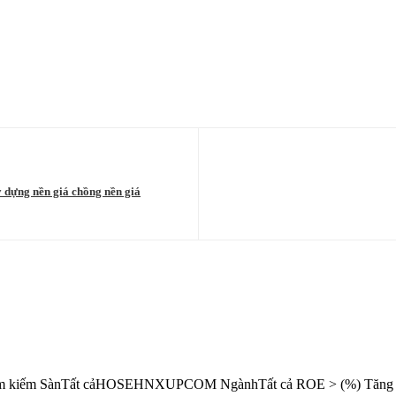
y dựng nền giá chồng nền giá
ả Tìm kiếm SànTất cảHOSEHNXUPCOM NgànhTất cả ROE > (%) Tăng 