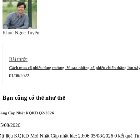
Khúc Ngọc Tuyên
Bài trước
Cách mua cổ phiếu tăng trưởng: Vì sao những cổ phiếu chiến thắng lớn xâ
01/06/2022
Bạn cũng có thể như thế
ảng Cập Nhật KQKD Q2/2026
05/08/2026
Dữ liệu KQKD Mới Nhất Cập nhật lúc: 23:06 05/08/2026 0 kết qu