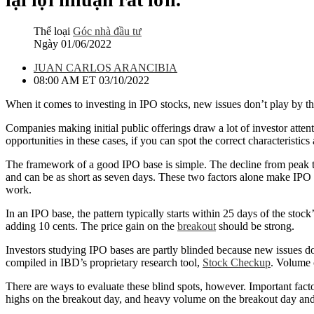
Thể loại
Góc nhà đầu tư
Ngày
01/06/2022
JUAN CARLOS ARANCIBIA
08:00 AM ET 03/10/2022
When it comes to investing in IPO stocks, new issues don’t play by th
Companies making initial public offerings draw a lot of investor attent
opportunities in these cases, if you can spot the correct characteristic
The framework of a good IPO base is simple. The decline from peak to
and can be as short as seven days. These two factors alone make IP
work.
In an IPO base, the pattern typically starts within 25 days of the stock
adding 10 cents. The price gain on the
breakout
should be strong.
Investors studying IPO bases are partly blinded because new issues do
compiled in IBD’s proprietary research tool,
Stock Checkup
. Volume c
There are ways to evaluate these blind spots, however. Important facto
highs on the breakout day, and heavy volume on the breakout day an