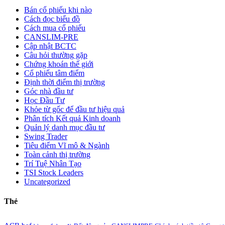
Bán cổ phiếu khi nào
Cách đọc biểu đồ
Cách mua cổ phiếu
CANSLIM-PRE
Cập nhật BCTC
Câu hỏi thường gặp
Chứng khoán thế giới
Cổ phiếu tâm điểm
Định thời điểm thị trường
Góc nhà đầu tư
Học Đầu Tư
Khỏe từ gốc để đầu tư hiệu quả
Phân tích Kết quả Kinh doanh
Quản lý danh mục đầu tư
Swing Trader
Tiêu điểm Vĩ mô & Ngành
Toàn cảnh thị trường
Trí Tuệ Nhân Tạo
TSI Stock Leaders
Uncategorized
Thẻ