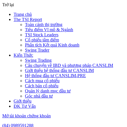
Trở lại
Trang chủ
The TSI Report
Toàn cảnh thị trường
Tiêu điểm Vĩ mô & Ngành
TSI Stock Leaders
Cổ phiếu tâm điểm
Phân tích Kết quả Kinh doanh
Swing Trader
Kiến Thức
Swing Trading
Câu chuyện về IBD và phương pháp CANSLIM
Giới thiệu hệ thống đầu tư CANSLIM
Hệ thống đầu tư CANSLIM-PRE
Cách mua cổ phiếu
Cách bán cổ phiếu
Quản lý danh mục đầu tư
Góc nhà đầu tư
Giới thiệu
ĐK Tư Vấn
Mở tài khoản chứng khoán
(84) 0989591288