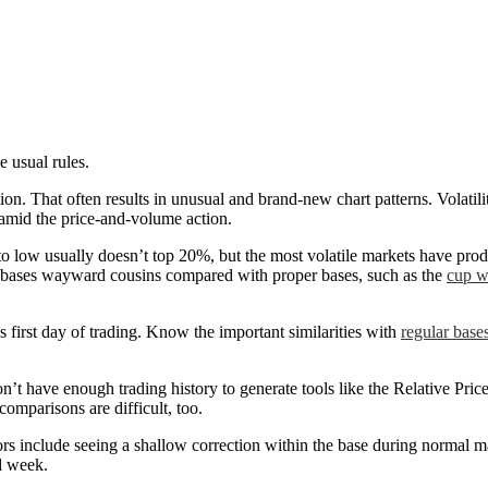
e usual rules.
ion. That often results in unusual and brand-new chart patterns. Volatili
s amid the price-and-volume action.
 low usually doesn’t top 20%, but the most volatile markets have produ
O bases wayward cousins compared with proper bases, such as the
cup w
’s first day of trading. Know the important similarities with
regular base
n’t have enough trading history to generate tools like the Relative Pric
omparisons are difficult, too.
rs include seeing a shallow correction within the base during normal mar
d week.