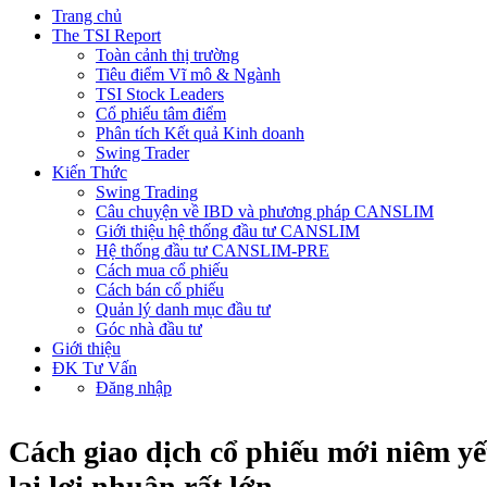
Trang chủ
The TSI Report
Toàn cảnh thị trường
Tiêu điểm Vĩ mô & Ngành
TSI Stock Leaders
Cổ phiếu tâm điểm
Phân tích Kết quả Kinh doanh
Swing Trader
Kiến Thức
Swing Trading
Câu chuyện về IBD và phương pháp CANSLIM
Giới thiệu hệ thống đầu tư CANSLIM
Hệ thống đầu tư CANSLIM-PRE
Cách mua cổ phiếu
Cách bán cổ phiếu
Quản lý danh mục đầu tư
Góc nhà đầu tư
Giới thiệu
ĐK Tư Vấn
Đăng nhập
Cách giao dịch cổ phiếu mới niêm y
lại lợi nhuận rất lớn.