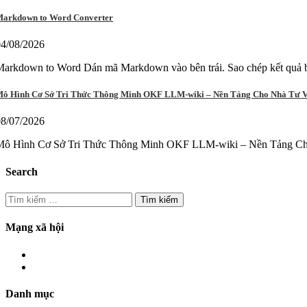
arkdown to Word Converter
04/08/2026
arkdown to Word Dán mã Markdown vào bên trái. Sao chép kết quả b
ô Hình Cơ Sở Tri Thức Thông Minh OKF LLM-wiki – Nền Tảng Cho Nhà Tư 
08/07/2026
Mô Hình Cơ Sở Tri Thức Thông Minh OKF LLM-wiki – Nền Tảng Cho 
Search
Mạng xã hội
Danh mục