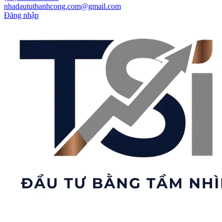
nhadaututhanhcong.com@gmail.com
Đăng nhập