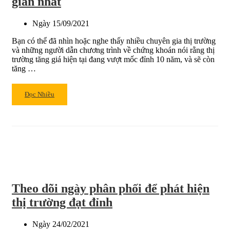
giản nhất
phối
ẩn
Ngày
15/09/2021
khi
thị
Bạn có thể đã nhìn hoặc nghe thấy nhiều chuyên gia thị trường
trường
và những người dẫn chương trình về chứng khoán nói rằng thị
vẫn
trường tăng giá hiện tại đang vượt mốc đỉnh 10 năm, và sẽ còn
tăng
tăng …
điểm
Read
Đọc Nhiều
more
about
Khi
nào
thị
trường
chứng
khoán
Theo dõi ngày phân phối để phát hiện
đạt
đỉnh
thị trường đạt đỉnh
lớn?
Đây
Ngày
24/02/2021
là