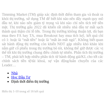
Định thời điểm thị trường
Timming Market (TM) giúp xác định thời điểm tham gia và thoát ra
khỏi thị trường, sử dụng TM để biết khi nào nên đẩy mạnh quy mô
đầu tư, khi nào nên giảm tỷ trọng và khi nào chỉ nên tích trữ tiền
mặt. Thị trường gấu 2022 đã khiến rất nhiều nhà đầu tư mất sạch
thành quả thậm chí lỗ lớn. Trong thị trường không thuận lợi, dù bạn
mua theo FA hay TA, mua Breakout hay mua tích luỹ, kết quả chỉ
có 1: hoặc là “mất tiền” hoặc là “mất ăn mất ngủ”. Không biết quan
sát hành động thị trường còn khiến NĐT gặp nhiều khó khăn khi
nắm giữ cổ phiếu trong thị trường bò tót, không thể giữ được các vị
thế tốt khi thị trường chung điều chỉnh tự nhiên. Phân tích thị trường
– TM, phải kết hợp nhiều phân tích từ hành động giá/KL cho tới các
chính sách tiền tệ/tài khoá, sự vận động/luân chuyển của các
Leader…
Nhà
Học Đầu Tư
Định thời điểm thị trường
Hiển thị 1-10 trong số 16 kết quả