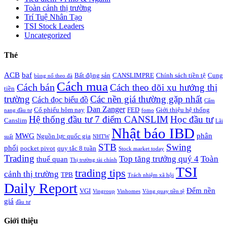
Toàn cảnh thị trường
Trí Tuệ Nhân Tạo
TSI Stock Leaders
Uncategorized
Thẻ
ACB
baf
Bất động sản
CANSLIMPRE
Chính sách tiền tệ
Cung
bùng nổ theo đà
Cách mua
Cách bán
Cách theo dõi xu hướng thị
tiền
trường
Các nền giá thường gặp nhất
Cách đọc biểu đồ
Cẩm
Dan Zanger
Cổ phiếu hôm nay
FED
Giới thiệu hệ thống
nang đầu tư
fomo
Hệ thống đầu tư 7 điểm CANSLIM
Học đầu tư
Canslim
Lãi
Nhật báo IBD
MWG
phân
Nguồn lực quốc gia
suất
NHTW
STB
Swing
phối
pocket pivot
quy tắc 8 tuần
Stock market today
Trading
Top tăng trưởng quý 4
Toàn
thuế quan
Thị trường tài chính
TSI
trading tips
cảnh thị trường
TPB
Trách nhiệm xã hội
Daily Report
Đếm nền
VGI
Vingroup
Vinhomes
Vòng quay tiền tệ
giá
đầu tư
Giới thiệu