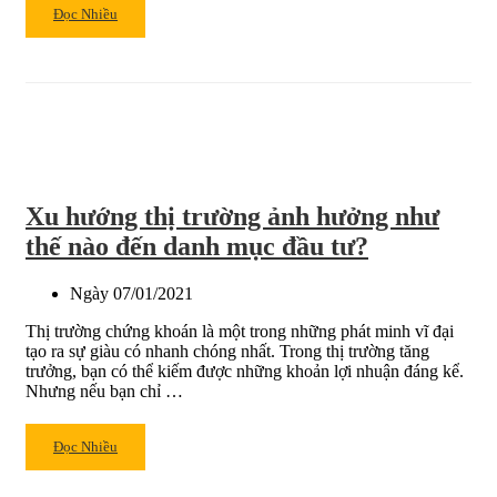
Read
Đọc Nhiều
more
about
Các
dấu
hiệu
tốt
gia
tăng
Xu hướng thị trường ảnh hưởng như
sức
mạnh
thế nào đến danh mục đầu tư?
cho
ngày
Ngày
07/01/2021
xác
nhận
Thị trường chứng khoán là một trong những phát minh vĩ đại
FTD
tạo ra sự giàu có nhanh chóng nhất. Trong thị trường tăng
trưởng, bạn có thể kiếm được những khoản lợi nhuận đáng kể.
Nhưng nếu bạn chỉ …
Read
Đọc Nhiều
more
about