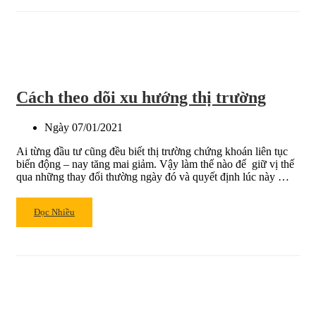
Xu
hướng
thị
trường
ảnh
hưởng
Cách theo dõi xu hướng thị trường
như
thế
nào
Ngày
07/01/2021
đến
Ai từng đầu tư cũng đều biết thị trường chứng khoán liên tục
danh
biến động – nay tăng mai giảm. Vậy làm thế nào để giữ vị thế
mục
qua những thay đổi thường ngày đó và quyết định lúc này …
đầu
tư?
Read
Đọc Nhiều
more
about
Cách
theo
dõi
xu
hướng