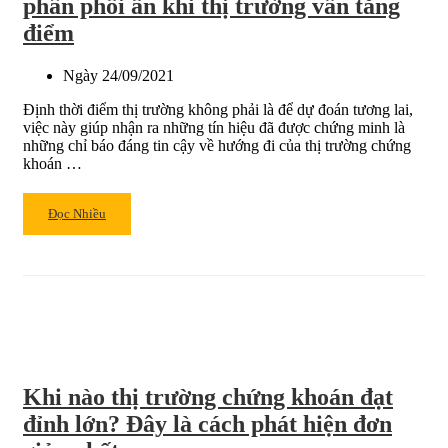
phân phối ẩn khi thị trường vẫn tăng
hướng
điểm
thị
trường
Ngày
24/09/2021
của
nhật
Định thời điểm thị trường không phải là để dự đoán tương lai,
báo
việc này giúp nhận ra những tín hiệu đã được chứng minh là
IBD
những chỉ báo đáng tin cậy về hướng đi của thị trường chứng
và
khoán …
cách
khắc
Read
Đọc Nhiều
phục
more
about
Góc
nhà
đầu
tư:
Cách
nhận
Khi nào thị trường chứng khoán đạt
diện
ngày
đỉnh lớn? Đây là cách phát hiện đơn
phân