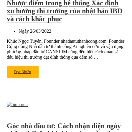
Nhược điểm trong hệ thống Xác định
dài
hạn
xu hướng thị trường của nhật báo IBD
các
và cách khắc phục
năm
tới:
Ngày
26/03/2022
Thời
kỳ
Khúc Ngọc Tuyên, Founder nhadaututhanhcong.com, Founder
mới
Cộng đồng Nhà đầu tư thành công Ai nghiên cứu và vận dụng
–
phương pháp đầu tư CANSLIM cũng đều biết cách quan sát
đầu
dấu hiệu thị trường đạt đỉnh thông qua đếm số …
tư
tăng
Read
Đọc Nhiều
trưởng
more
about
Nhược
điểm
trong
hệ
thống
Xác
Góc nhà đầu tư: Cách nhận diện ngày
định
xu