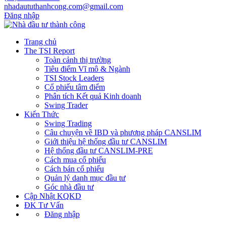
nhadaututhanhcong.com@gmail.com
Đăng nhập
Trang chủ
The TSI Report
Toàn cảnh thị trường
Tiêu điểm Vĩ mô & Ngành
TSI Stock Leaders
Cổ phiếu tâm điểm
Phân tích Kết quả Kinh doanh
Swing Trader
Kiến Thức
Swing Trading
Câu chuyện về IBD và phương pháp CANSLIM
Giới thiệu hệ thống đầu tư CANSLIM
Hệ thống đầu tư CANSLIM-PRE
Cách mua cổ phiếu
Cách bán cổ phiếu
Quản lý danh mục đầu tư
Góc nhà đầu tư
Cập Nhật KQKD
ĐK Tư Vấn
Đăng nhập