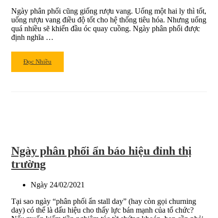
cách
Ngày phân phối cũng giống rượu vang. Uống một hai ly thì tốt,
phát
uống rượu vang điều độ tốt cho hệ thống tiêu hóa. Nhưng uống
hiện
quá nhiều sẽ khiến đầu óc quay cuồng. Ngày phân phối được
đơn
định nghĩa …
giản
nhất
Read
Đọc Nhiều
more
about
Theo
dõi
ngày
phân
phối
để
Ngày phân phối ẩn báo hiệu đỉnh thị
phát
hiện
trường
thị
trường
Ngày
24/02/2021
đạt
đỉnh
Tại sao ngày “phân phối ẩn stall day” (hay còn gọi churning
day) có thể là dấu hiệu cho thấy lực bán mạnh của tổ chức?