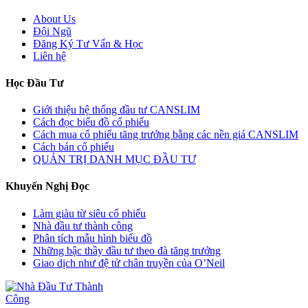
About Us
Đội Ngũ
Đăng Ký Tư Vấn & Học
Liên hệ
Học Đầu Tư
Giới thiệu hệ thống đầu tư CANSLIM
Cách đọc biểu đồ cổ phiếu
Cách mua cổ phiếu tăng trưởng bằng các nền giá CANSLIM
Cách bán cổ phiếu
QUẢN TRỊ DANH MỤC ĐẦU TƯ
Khuyến Nghị Đọc
Làm giàu từ siêu cổ phiếu
Nhà đầu tư thành công
Phân tích mẫu hình biểu đồ
Những bậc thầy đầu tư theo đà tăng trưởng
Giao dịch như đệ tử chân truyền của O’Neil