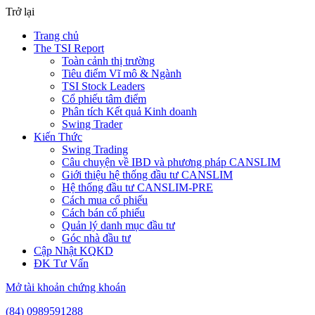
Trở lại
Trang chủ
The TSI Report
Toàn cảnh thị trường
Tiêu điểm Vĩ mô & Ngành
TSI Stock Leaders
Cổ phiếu tâm điểm
Phân tích Kết quả Kinh doanh
Swing Trader
Kiến Thức
Swing Trading
Câu chuyện về IBD và phương pháp CANSLIM
Giới thiệu hệ thống đầu tư CANSLIM
Hệ thống đầu tư CANSLIM-PRE
Cách mua cổ phiếu
Cách bán cổ phiếu
Quản lý danh mục đầu tư
Góc nhà đầu tư
Cập Nhật KQKD
ĐK Tư Vấn
Mở tài khoản chứng khoán
(84) 0989591288