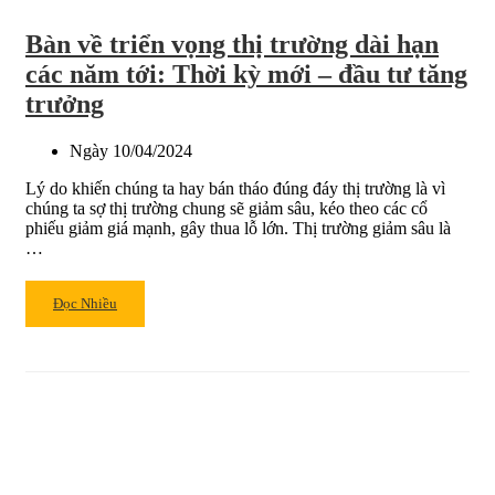
Bàn về triển vọng thị trường dài hạn
các năm tới: Thời kỳ mới – đầu tư tăng
trưởng
Ngày
10/04/2024
Lý do khiến chúng ta hay bán tháo đúng đáy thị trường là vì
chúng ta sợ thị trường chung sẽ giảm sâu, kéo theo các cổ
phiếu giảm giá mạnh, gây thua lỗ lớn. Thị trường giảm sâu là
…
Read
Đọc Nhiều
more
about
Bàn
về
triển
vọng
thị
trường