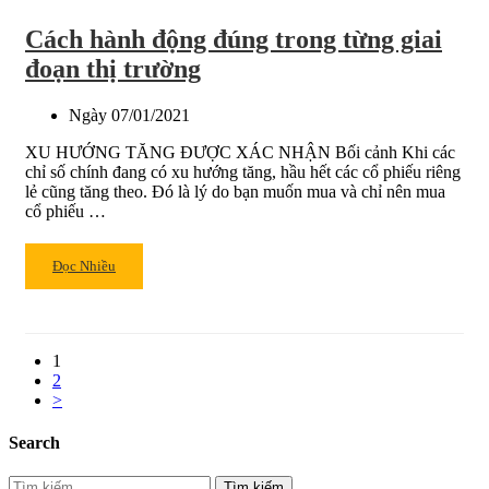
thị
Cách hành động đúng trong từng giai
trường
đoạn thị trường
Ngày
07/01/2021
XU HƯỚNG TĂNG ĐƯỢC XÁC NHẬN Bối cảnh Khi các
chỉ số chính đang có xu hướng tăng, hầu hết các cổ phiếu riêng
lẻ cũng tăng theo. Đó là lý do bạn muốn mua và chỉ nên mua
cổ phiếu …
Read
Đọc Nhiều
more
about
Cách
hành
1
động
2
đúng
>
trong
từng
Search
giai
đoạn
Tìm