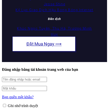
Jesse Stine
Kỷ Lục Giao Dịch Hậu Bong Bóng Internet
Biên dịch
Khúc Ngọc Tuyên, Thu Hà, Trương Minh
Huy
Đặt Mua Ngay ⟶
Đăng nhập bằng tài khoản trang web của bạn
Bạn quên mật khẩu?
Ghi nhớ trình duyệt