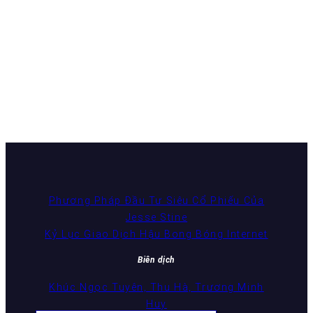
Phương Pháp Đầu Tư Siêu Cổ Phiếu Của
Jesse Stine
Kỷ Lục Giao Dịch Hậu Bong Bóng Internet
Biên dịch
Khúc Ngọc Tuyên, Thu Hà, Trương Minh
Huy