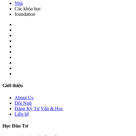
Nhà
Các khóa học
foundation
Giới thiệu
About Us
Đội Ngũ
Đăng Ký Tư Vấn & Học
Liên hệ
Học Đầu Tư