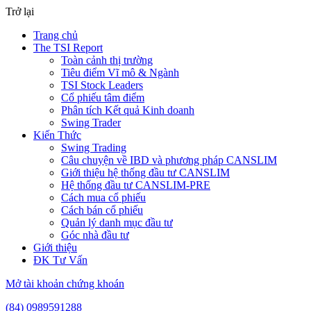
Trở lại
Trang chủ
The TSI Report
Toàn cảnh thị trường
Tiêu điểm Vĩ mô & Ngành
TSI Stock Leaders
Cổ phiếu tâm điểm
Phân tích Kết quả Kinh doanh
Swing Trader
Kiến Thức
Swing Trading
Câu chuyện về IBD và phương pháp CANSLIM
Giới thiệu hệ thống đầu tư CANSLIM
Hệ thống đầu tư CANSLIM-PRE
Cách mua cổ phiếu
Cách bán cổ phiếu
Quản lý danh mục đầu tư
Góc nhà đầu tư
Giới thiệu
ĐK Tư Vấn
Mở tài khoản chứng khoán
(84) 0989591288