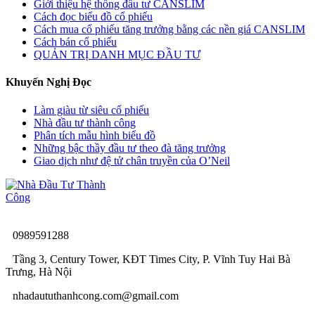
Giới thiệu hệ thống đầu tư CANSLIM
Cách đọc biểu đồ cổ phiếu
Cách mua cổ phiếu tăng trưởng bằng các nền giá CANSLIM
Cách bán cổ phiếu
QUẢN TRỊ DANH MỤC ĐẦU TƯ
Khuyến Nghị Đọc
Làm giàu từ siêu cổ phiếu
Nhà đầu tư thành công
Phân tích mẫu hình biểu đồ
Những bậc thầy đầu tư theo đà tăng trưởng
Giao dịch như đệ tử chân truyền của O’Neil
0989591288
Tầng 3, Century Tower, KĐT Times City, P. Vĩnh Tuy Hai Bà
Trưng, Hà Nội
nhadaututhanhcong.com@gmail.com