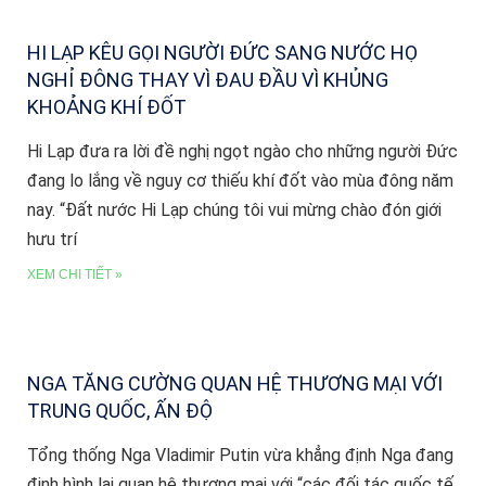
HI LẠP KÊU GỌI NGƯỜI ĐỨC SANG NƯỚC HỌ
NGHỈ ĐÔNG THAY VÌ ĐAU ĐẦU VÌ KHỦNG
KHOẢNG KHÍ ĐỐT
Hi Lạp đưa ra lời đề nghị ngọt ngào cho những người Đức
đang lo lắng về nguy cơ thiếu khí đốt vào mùa đông năm
nay. “Đất nước Hi Lạp chúng tôi vui mừng chào đón giới
hưu trí
XEM CHI TIẾT »
NGA TĂNG CƯỜNG QUAN HỆ THƯƠNG MẠI VỚI
TRUNG QUỐC, ẤN ĐỘ
Tổng thống Nga Vladimir Putin vừa khẳng định Nga đang
định hình lại quan hệ thương mại với “các đối tác quốc tế