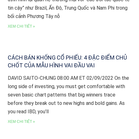
tin cậy” như Brazil, Ấn Độ, Trung Quốc và Nam Phi trong
bối cảnh Phương Tây nỗ
XEM CHI TIẾT »
CÁCH BÁN KHỐNG CỔ PHIẾU: 4 ĐẶC ĐIỂM CHỦ
CHỐT CỦA MẪU HÌNH VAI ĐẦU VAI
DAVID SAITO-CHUNG 08:00 AM ET 02/09/2022 On the
long side of investing, you must get comfortable with
seven basic chart patterns that big winners trace
before they break out to new highs and bold gains. As
you read IBD, you’ll
XEM CHI TIẾT »