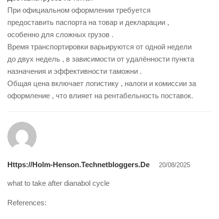
При официальном оформлении требуется
предоставить паспорта на товар и декларации ,
особенно для сложных грузов .
Время транспортировки варьируются от одной недели
до двух недель , в зависимости от удалённости пункта
назначения и эффективности таможни .
Общая цена включает логистику , налоги и комиссии за
оформление , что влияет на рентабельность поставок.
Https://holm-Henson.technetbloggers.de
20/08/2025
what to take after dianabol cycle
References: