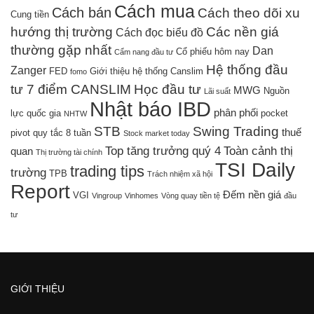
Cách mua
Cách bán
Cách theo dõi xu
Cung tiền
hướng thị trường
Các nền giá
Cách đọc biểu đồ
thường gặp nhất
Dan
Cổ phiếu hôm nay
Cẩm nang đầu tư
Hệ thống đầu
Zanger
FED
Giới thiệu hệ thống Canslim
fomo
tư 7 điểm CANSLIM
Học đầu tư
MWG
Nguồn
Lãi suất
Nhật báo IBD
phân phối
lực quốc gia
pocket
NHTW
STB
Swing Trading
thuế
pivot
quy tắc 8 tuần
Stock market today
Top tăng trưởng quý 4
Toàn cảnh thị
quan
Thị trường tài chính
TSI Daily
trading tips
trường
TPB
Trách nhiệm xã hội
Report
Đếm nền giá
VGI
Vingroup
Vinhomes
Vòng quay tiền tệ
đầu
tư
GIỚI THIỆU