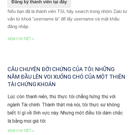
Đăng ký thành viên tại đây
Nếu bạn đã là thành viên TSI, hãy search trong nhóm Zalo tư
vấn từ khoá "username là" để lấy username và mật khẩu
đăng nhập.
XEM CHI TIẾT »
CÂU CHUYỆN ĐỜI CHỨNG CỦA TÔI: NHỮNG
NĂM ĐẦU LÊN VOI XUỐNG CHÓ CỦA MỘT THIÊN
TÀI CHỨNG KHOÁN
Lúc còn thanh niên, thú thực tôi chẳng hứng thú với
ngành Tài chính. Thành thật mà nói, tôi thực sự không
biết tí gì về lĩnh vực này. Nhưng một điều tôi dám chắc
là bằng mọi giá tôi
XEM CHI TIẾT »