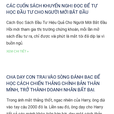
CÁC CUỐN SÁCH KHUYẾN NGHỊ ĐỌC ĐỂ TỰ
HỌC ĐẦU TƯ CHO NGƯỜI MỚI BẮT ĐẦU
Cách Đọc Sách Đầu Tư Hiệu Quả Cho Người Mới Bắt Đầu
Hồi mới tham gia thị trường chứng khoán, mỗi lần mở
sách đầu tư ra, chỉ được vài phút là mắt tôi đã díp lại vì
buồn ngủ.
XEM CHI TIẾT »
CHA DẠY CON TRAI VÀO SÒNG ĐÁNH BẠC ĐỂ
HỌC CÁCH CHIẾN THẮNG CHÍNH BẢN THÂN
MÌNH, TRỞ THÀNH DOANH NHÂN BẤT BẠI.
Trong ánh mắt thảng thốt, ngạc nhiên của Harry, ông dúi
vào tay cậu 2000 đô la. Liền sau đó, ông dạy cho Harry
tất cả các mánh khóe trên bàn bài, dạy một cách thản