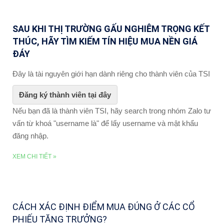
SAU KHI THỊ TRƯỜNG GẤU NGHIÊM TRỌNG KẾT
THÚC, HÃY TÌM KIẾM TÍN HIỆU MUA NỀN GIÁ
ĐÁY
Đây là tài nguyên giới hạn dành riêng cho thành viên của TSI
Đăng ký thành viên tại đây
Nếu bạn đã là thành viên TSI, hãy search trong nhóm Zalo tư
vấn từ khoá "username là" để lấy username và mật khẩu
đăng nhập.
XEM CHI TIẾT »
CÁCH XÁC ĐỊNH ĐIỂM MUA ĐÚNG Ở CÁC CỔ
PHIẾU TĂNG TRƯỞNG?