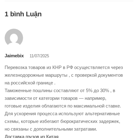
1 bình Luận
Jaimebix
11/07/2025
Перевозка товаров из КНР в РФ осуществляется через
железнодорожные маршруты , с проверкой документов
на российской границе .
Таможенные пошлины составляют от 5% до 30% , в
зависимости от категории товаров — например,
готовые изделия облагаются по максимальной ставке.
Для ускорения процесса используют альтернативные
схемы, которые избегают бюрократических задержек,
но связаны с дополнительными затратами.
Доставка грузов из Китая