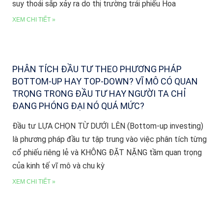
suy thoái sắp xảy ra do thị trường trái phiếu Hoa
XEM CHI TIẾT »
PHÂN TÍCH ĐẦU TƯ THEO PHƯƠNG PHÁP
BOTTOM-UP HAY TOP-DOWN? VĨ MÔ CÓ QUAN
TRỌNG TRONG ĐẦU TƯ HAY NGƯỜI TA CHỈ
ĐANG PHÓNG ĐẠI NÓ QUÁ MỨC?
Đầu tư LỰA CHỌN TỪ DƯỚI LÊN (Bottom-up investing)
là phương pháp đầu tư tập trung vào việc phân tích từng
cổ phiếu riêng lẻ và KHÔNG ĐẶT NẶNG tầm quan trọng
của kinh tế vĩ mô và chu kỳ
XEM CHI TIẾT »