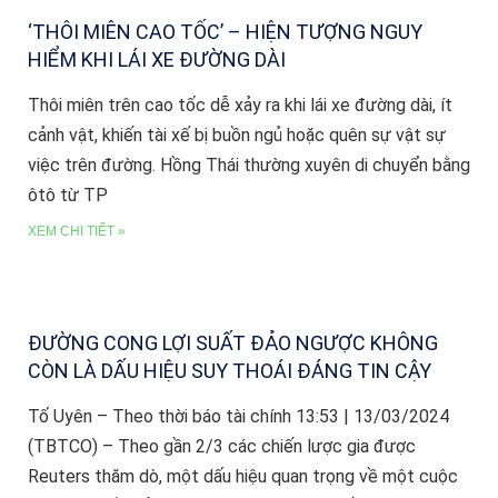
‘THÔI MIÊN CAO TỐC’ – HIỆN TƯỢNG NGUY
HIỂM KHI LÁI XE ĐƯỜNG DÀI
Thôi miên trên cao tốc dễ xảy ra khi lái xe đường dài, ít
cảnh vật, khiến tài xế bị buồn ngủ hoặc quên sự vật sự
việc trên đường. Hồng Thái thường xuyên di chuyển bằng
ôtô từ TP
XEM CHI TIẾT »
ĐƯỜNG CONG LỢI SUẤT ĐẢO NGƯỢC KHÔNG
CÒN LÀ DẤU HIỆU SUY THOÁI ĐÁNG TIN CẬY
Tố Uyên – Theo thời báo tài chính 13:53 | 13/03/2024
(TBTCO) – Theo gần 2/3 các chiến lược gia được
Reuters thăm dò, một dấu hiệu quan trọng về một cuộc