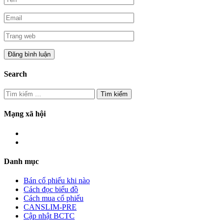
Search
Tìm
kiếm
cho:
Mạng xã hội
Danh mục
Bán cổ phiếu khi nào
Cách đọc biểu đồ
Cách mua cổ phiếu
CANSLIM-PRE
Cập nhật BCTC