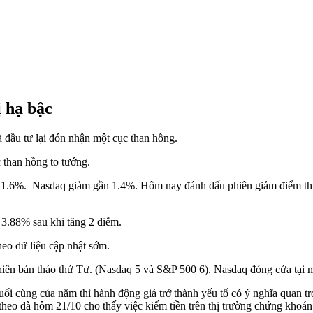
ị hạ bậc
 đầu tư lại đón nhận một cục than hồng.
 than hồng to tướng.
n 1.6%. Nasdaq giảm gần 1.4%. Hôm nay đánh dấu phiên giảm điểm th
c 3.88% sau khi tăng 2 điểm.
eo dữ liệu cập nhật sớm.
ên bán tháo thứ Tư. (Nasdaq 5 và S&P 500 6). Nasdaq đóng cửa tại m
uối cùng của năm thì hành động giá trở thành yếu tố có ý nghĩa quan tr
 theo đà hôm 21/10 cho thấy việc kiếm tiền trên thị trường chứng khoán