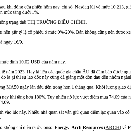
sau khi đóng cửa phiên hôm nay, chỉ số Nasdaq lùi về mức 10,213, g
còn mức tăng dưới 1%.
án xuống trạng thái THỊ TRƯỜNG ĐIỀU CHỈNH.
ư chỉ nên giữ tỷ lệ cổ phiếu ở mức 0%-20%. Bán khống cũng nên được xe
là ngày 16/9.
từ mức đỉnh 10.02 USD của năm nay.
nh tế năm 2023. Hay là liệu các quốc gia châu ÂU đã đảm bảo được ngu
 do là gì thì sự lao dốc này cũng đã giáng một đòn đau đến nhóm ngành
g MA50 ngày lần đầu tiên trong hơn 1 tháng qua. Khối lượng giao d
nay khi tăng hơn 180%. Tuy nhiên nỗ lực vượt điểm mua 74.09 của nền g
74.09.
nh vào lúc này. Nhiều nhà quan sát vẫn giữ quan điểm lạc quan vào cổ
.
áo không chỉ diễn ra ở Consol Energy.
Arch Resources
(
ARCH
) và
P