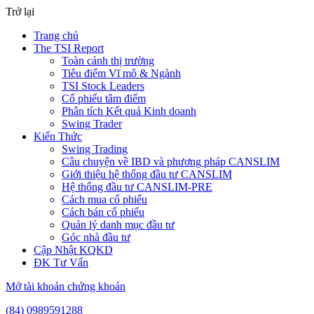
Trở lại
Trang chủ
The TSI Report
Toàn cảnh thị trường
Tiêu điểm Vĩ mô & Ngành
TSI Stock Leaders
Cổ phiếu tâm điểm
Phân tích Kết quả Kinh doanh
Swing Trader
Kiến Thức
Swing Trading
Câu chuyện về IBD và phương pháp CANSLIM
Giới thiệu hệ thống đầu tư CANSLIM
Hệ thống đầu tư CANSLIM-PRE
Cách mua cổ phiếu
Cách bán cổ phiếu
Quản lý danh mục đầu tư
Góc nhà đầu tư
Cập Nhật KQKD
ĐK Tư Vấn
Mở tài khoản chứng khoán
(84) 0989591288