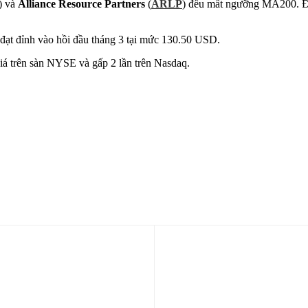
) và
Alliance Resource Partners
(
ARLP
) đều mất ngưỡng MA200. Đây
đạt đỉnh vào hồi đầu tháng 3 tại mức 130.50 USD.
giá trên sàn NYSE và gấp 2 lần trên Nasdaq.