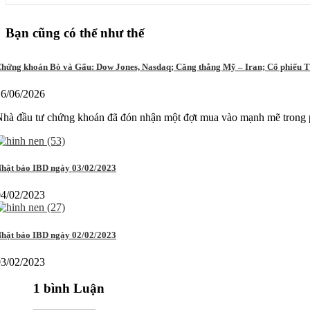
Bạn cũng có thể như thế
hứng khoán Bò và Gấu: Dow Jones, Nasdaq; Căng thẳng Mỹ – Iran; Cổ phiếu 
16/06/2026
hà đầu tư chứng khoán đã đón nhận một đợt mua vào mạnh mẽ trong ph
hật báo IBD ngày 03/02/2023
04/02/2023
hật báo IBD ngày 02/02/2023
03/02/2023
1 bình Luận