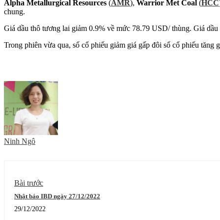
Alpha Metallurgical Resources
(
AMR
),
Warrior Met Coal
(
HCC
chung.
Giá dầu thô tương lai giảm 0.9% về mức 78.79 USD/ thùng. Giá dầu 
Trong phiên vừa qua, số cổ phiếu giảm giá gấp đôi số cổ phiếu tăng 
Ninh Ngô
Bài trước
Nhật báo IBD ngày 27/12/2022
29/12/2022