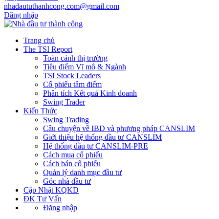
nhadaututhanhcong.com@gmail.com
Đăng nhập
Trang chủ
The TSI Report
Toàn cảnh thị trường
Tiêu điểm Vĩ mô & Ngành
TSI Stock Leaders
Cổ phiếu tâm điểm
Phân tích Kết quả Kinh doanh
Swing Trader
Kiến Thức
Swing Trading
Câu chuyện về IBD và phương pháp CANSLIM
Giới thiệu hệ thống đầu tư CANSLIM
Hệ thống đầu tư CANSLIM-PRE
Cách mua cổ phiếu
Cách bán cổ phiếu
Quản lý danh mục đầu tư
Góc nhà đầu tư
Cập Nhật KQKD
ĐK Tư Vấn
Đăng nhập