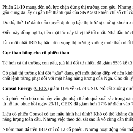
Phiên 21/10 mang đến nỗi lực chặn đứng thị trường con gấu. Nhưng 
gấu cũng đã lấy đi gần hết thành quả của S&P 500 khiến chỉ số chỉ 
Do đó, thứ Tư đánh dấu quyết định hạ bậc thị trường chứng kho
Điều này đồng nghĩa, tiền mặt lúc này là vị thế tốt nhất. Nhà đầu t
Lần mới nhất IBD hạ bậc triển vọng thị trường xuống mức thấp nhất 
Cục than hồng cho cổ phiếu than
Tệ hơn cả thị trường con gấu, giá khí đốt tự nhiên đã giảm 55% kể 
Có phải thị trường khí đốt “gấu” đang gửi một thông điệp về nền ki
chắt lệnh trừng phạt đối với mặt hàng năng lượng của Nga. Cho dù lý
Consol Energy
(
CEIX
) giảm 11% về 63.74 USD. Nó cắt xuống đườn
Cổ phiếu vốn hóa nhỏ này vẫn ghi nhận thành quả xuất sắc trong năm 
từ nỗ lực phục hồi ngày 29/11, CEIX đã giảm hơn 17% từ điểm vào 
Liệu cổ phiếu Consol có tạo mẫu hình hai đỉnh? Khó có thể khẳng đị
năng lượng toàn cầu. Nhưng việc theo dõi sát sao là vô cùng cần thiết
Nhóm than đá trên IBD chỉ có 12 cổ phiếu. Nhưng hoạt động bán th