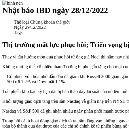
Nhật báo IBD ngày 28/12/2022
Thể loại
Chứng khoán thế giới
Ngày
29/12/2022
Tags
Thị trường mất lực phục hồi; Triển vọng b
Thay vì tận hưởng món quà phục hồi từ ông giá Noel thì năm nay nhà
Không những thế, cổ phiếu than đá cũng bị phe gấu tặng cho một cục
Cổ phiếu vốn hóa nhỏ dẫn đầu đà giảm khi Russell 2000 giảm gầ
500 rơi 1.2% và Dow mất 1.1%.
Trái phiếu kho bạc kỳ hạn dài bị bán tháo đẩy lãi suất của nó lên mứ
Khối lượng giao dịch tăng trên sàn Nasdaq và giảm nhẹ trên NYSE th
Nasdaq và S&P 500 đã ghi nhận nhiều ngày phân phối mạnh trước phi
Trong bối cảnh hoạt động giao dịch tỏ ra trầm lắng vào những ngày c
toàn bộ thành quả đạt được của các chỉ số chính kể từ phiên bùng nổ