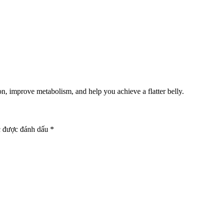
on, improve metabolism, and help you achieve a flatter belly.
c được đánh dấu
*