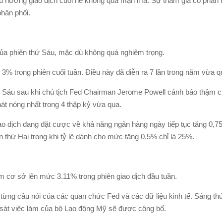
n xu hướng giao dịch cuối hè không quá mặn mà. Sự tham gia có phần
hân phối.
 của phiên thứ Sáu, mặc dù không quá nghiêm trọng.
3% trong phiên cuối tuần. Điều này đã diễn ra 7 lần trong năm vừa q
 Sáu sau khi chủ tịch Fed Chairman Jerome Powell cảnh báo thậm c
át nóng nhất trong 4 thập kỷ vừa qua.
ao dịch đang đặt cược về khả năng ngân hàng ngày tiếp tục tăng 0,75
n thứ Hai trong khi tỷ lệ dành cho mức tăng 0,5% chỉ là 25%.
ểm cơ sở lên mức 3.11% trong phiên giao dịch đầu tuần.
từng câu nói của các quan chức Fed và các dữ liệu kinh tế. Sáng thứ
 sát việc làm của bộ Lao động Mỹ sẽ được công bố.