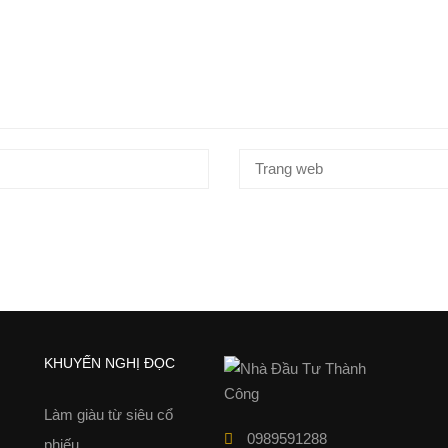
KHUYẾN NGHỊ ĐỌC
Làm giàu từ siêu cổ
0989591288
phiếu