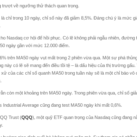
 trượt về ngưỡng thử thách quan trọng.
à chỉ trong 10 ngày, chỉ số này đã giảm 8,5%. Đáng chú ý là mức g
.
cho Nasdaq cơ hội để hồi phục. Có lẽ không phải ngẫu nhiên, đường 
 50 ngày gần với mức 12.000 điểm.
% trên MA50 ngày vụt mất trong 2 phiên vừa qua. Một sự phá thủn
 này có lẽ sẽ mang đến điều tồi tệ – là dấu hiệu của thị trường gấu. 
 xử của các chỉ số quanh MA50 trong tuần này sẽ là một chỉ báo vô
.
ẫn còn một khoảng trên MA50 ngày. Trong phiên vừa qua, chỉ số gi
 Industrial Average cũng đang test MA50 ngày khi mất 0,6%.
QQ Trust (
QQQ
), một quỹ ETF quan trọng của Nasdaq cũng đang n
y.