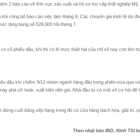
êm 2 báo cáo về lĩnh vực sản xuất và hồ sơ trợ cấp thất nghiệp Mỹ.
n khi công bố báo cáo việc làm tháng 8. Các chuyên gia kinh tế dự 
mức tăng bùng nổ 528,000 hồi tháng 7.
có cổ phiếu dầu, khí thì có lẽ mức thiệt hại của chỉ số này còn lớn h
hiếu dầu khí chiếm 9/13 nhóm ngành hàng đầu trong phiên vừa qua v
 này phá vỡ hoặc xuất hiện nền giá. Nhà đầu tư có một số cơ hội để
 đứng cuối bảng xếp hạng trong đó có cửa hàng bách hóa, giải trí, vậ
Theo nhật báo IBD, Ninh TSI l