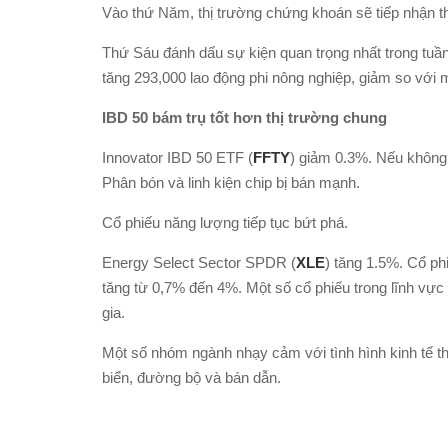
Vào thứ Năm, thị trường chứng khoán sẽ tiếp nhận th
Thứ Sáu đánh dấu sự kiện quan trọng nhất trong tuầ
tăng 293,000 lao động phi nông nghiệp, giảm so với 
IBD 50 bám trụ tốt hơn thị trường chung
Innovator IBD 50 ETF (
FFTY
) giảm 0.3%. Nếu không 
Phân bón và linh kiện chip bị bán mạnh.
Cổ phiếu năng lượng tiếp tục bứt phá.
Energy Select Sector SPDR (
XLE
) tăng 1.5%. Cổ p
tăng từ 0,7% đến 4%. Một số cổ phiếu trong lĩnh vực
gia.
Một số nhóm ngành nhạy cảm với tình hình kinh tế thì
biển, đường bộ và bán dẫn.