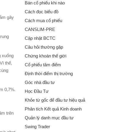
Bán cổ phiếu khi nào
Cách đọc biểu đồ
iảm gây
Cách mua cổ phiếu
CANSLIM-PRE
trung
Cập nhật BCTC
Câu hỏi thường gặp
g xuống
Chứng khoán thế giới
Vì thế,
Cổ phiếu tâm điểm
 cùng
Định thời điểm thị trường
Góc nhà đầu tư
ảm 0,7%.
Học Đầu Tư
Khỏe từ gốc để đầu tư hiệu quả
Phân tích Kết quả Kinh doanh
ằm trên
Quản lý danh mục đầu tư
Swing Trader