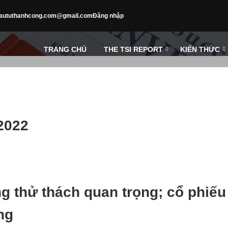
aututhanhcong.com@gmail.com
Đăng nhập
TRANG CHỦ
THE TSI REPORT
KIẾN THỨC
2022
g thử thách quan trọng; cổ phiếu
ng