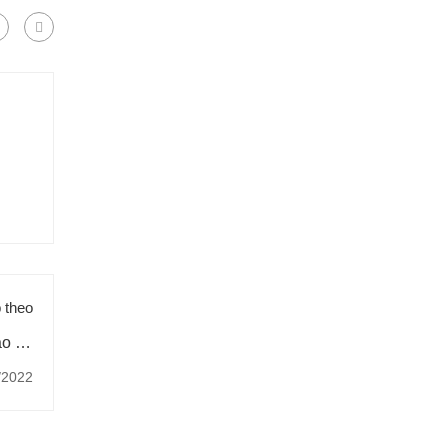
p theo
ào để
đúng?
/2022