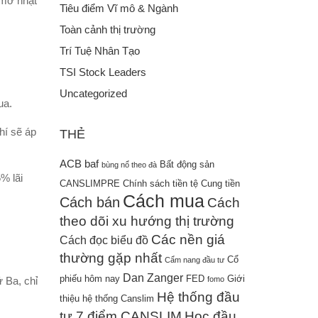
 mờ nhạt
Tiêu điểm Vĩ mô & Ngành
Toàn cảnh thị trường
Trí Tuệ Nhân Tạo
TSI Stock Leaders
Uncategorized
ua.
hí sẽ áp
THẺ
ACB
baf
Bất động sản
bùng nổ theo đà
% lãi
CANSLIMPRE
Chính sách tiền tệ
Cung tiền
Cách mua
Cách bán
Cách
theo dõi xu hướng thị trường
Các nền giá
Cách đọc biểu đồ
thường gặp nhất
Cổ
Cẩm nang đầu tư
Dan Zanger
phiếu hôm nay
FED
Giới
fomo
 Ba, chỉ
Hệ thống đầu
thiệu hệ thống Canslim
tư 7 điểm CANSLIM
Học đầu