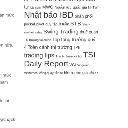
tư
MWG
Nguồn lực quốc gia
Lãi suất
NHTW
Nhật báo IBD
đoán mức
phân phối
STB
pocket pivot
quy tắc 8 tuần
Stock
Swing Trading
thuế quan
market today
Top tăng trưởng quý
Thị trường tài chính
ơn nữa.
4
Toàn cảnh thị trường
TPB
TSI
trading tips
Trách nhiệm xã hội
Daily Report
VGI
Vingroup
Đếm nền giá
Vinhomes
Vòng quay tiền tệ
đầu tư
ới mức
 tham
n tải
ược dịch