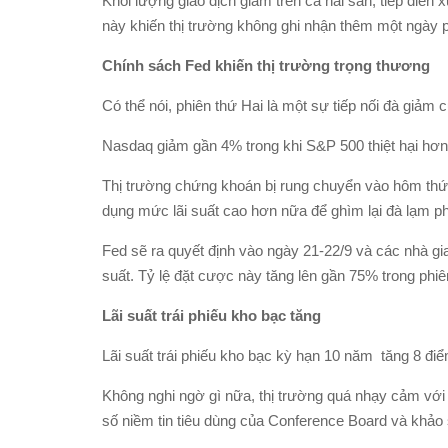
Khối lượng giao dịch giảm trên cả hai sàn, tiếp diễ
này khiến thị trường không ghi nhận thêm một ngày p
Chính sách Fed khiến thị trường trọng thương
Có thể nói, phiên thứ Hai là một sự tiếp nối đà giảm
Nasdaq giảm gần 4% trong khi S&P 500 thiệt hại hơn 
Thị trường chứng khoán bị rung chuyển vào hôm thứ
dụng mức lãi suất cao hơn nữa để ghìm lại đà lạm ph
Fed sẽ ra quyết định vào ngày 21-22/9 và các nhà gi
suất. Tỷ lệ đặt cược này tăng lên gần 75% trong phiê
Lãi suất trái phiếu kho bạc tăng
Lãi suất trái phiếu kho bạc kỳ hạn 10 năm tăng 8 đi
Không nghi ngờ gì nữa, thị trường quá nhạy cảm với 
số niềm tin tiêu dùng của Conference Board và khảo