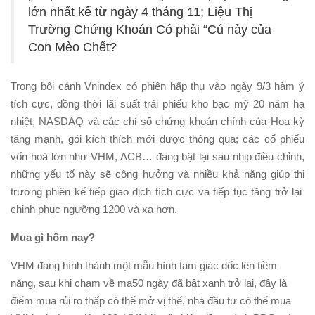
lớn nhất kể từ ngày 4 tháng 11; Liệu Thị
Trường Chứng Khoán Có phải “Cú nảy của
Con Mèo Chết?
Trong bối cảnh Vnindex có phiên hấp thụ vào ngày 9/3 hàm ý
tích cực, đồng thời lãi suất trái phiếu kho bạc mỹ 20 năm hạ
nhiệt, NASDAQ và các chỉ số chứng khoán chính của Hoa kỳ
tăng mạnh, gói kích thích mới được thông qua; các cổ phiếu
vốn hoá lớn như VHM, ACB… đang bật lại sau nhịp điều chỉnh,
những yếu tố này sẽ cộng hưởng và nhiều khả năng giúp thị
trường phiên kế tiếp giao dịch tích cực và tiếp tục tăng trở lại
chinh phục ngưỡng 1200 và xa hơn.
Mua gì hôm nay?
VHM đang hình thành một mẫu hình tam giác dốc lên tiềm
năng, sau khi chạm về ma50 ngày đã bật xanh trở lại, đây là
điểm mua rủi ro thấp có thể mở vị thế, nhà đầu tư có thể mua