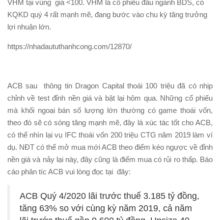
VHM tại vùng giá <100. VHM là cổ phiếu đầu ngành BDS, có
KQKD quý 4 rất mạnh mẽ, đang bước vào chu kỳ tăng trưởng
lợi nhuận lớn.
https://nhadaututhanhcong.com/12870/
ACB sau thông tin Dragon Capital thoái 100 triệu đã có nhịp
chỉnh về test đỉnh nền giá và bật lại hôm qua. Những cổ phiếu
mà khối ngoại bán số lượng lớn thường có game thoái vốn,
theo đó sẽ có sóng tăng mạnh mẽ, đây là xúc tác tốt cho ACB,
có thể nhìn lại vụ IFC thoái vốn 200 triệu CTG năm 2019 làm ví
dụ. NĐT có thể mở mua mới ACB theo điểm kéo ngược về đỉnh
nền giá và nảy lại này, đây cũng là điểm mua có rủi ro thấp. Báo
cáo phân tíc ACB vui lòng đọc tại đây:
ACB Quý 4/2020 lãi trước thuế 3.185 tỷ đồng,
tăng 63% so với cùng kỳ năm 2019, cả năm