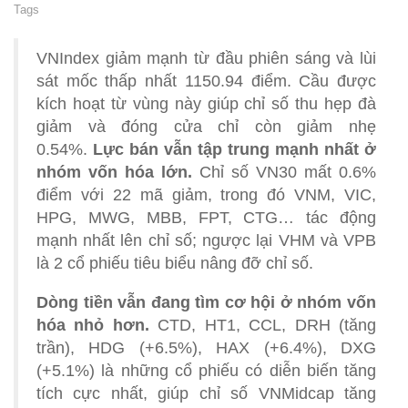
Tags
VNIndex giảm mạnh từ đầu phiên sáng và lùi
sát mốc thấp nhất 1150.94 điểm. Cầu được
kích hoạt từ vùng này giúp chỉ số thu hẹp đà
giảm và đóng cửa chỉ còn giảm nhẹ
0.54%.
Lực bán vẫn tập trung mạnh nhất ở
nhóm vốn hóa lớn.
Chỉ số VN30 mất 0.6%
điểm với 22 mã giảm, trong đó VNM, VIC,
HPG, MWG, MBB, FPT, CTG… tác động
mạnh nhất lên chỉ số; ngược lại VHM và VPB
là 2 cổ phiếu tiêu biểu nâng đỡ chỉ số.
Dòng tiền vẫn đang tìm cơ hội ở nhóm vốn
hóa nhỏ hơn.
CTD, HT1, CCL, DRH (tăng
trần), HDG (+6.5%), HAX (+6.4%), DXG
(+5.1%) là những cổ phiếu có diễn biến tăng
tích cực nhất, giúp chỉ số VNMidcap tăng