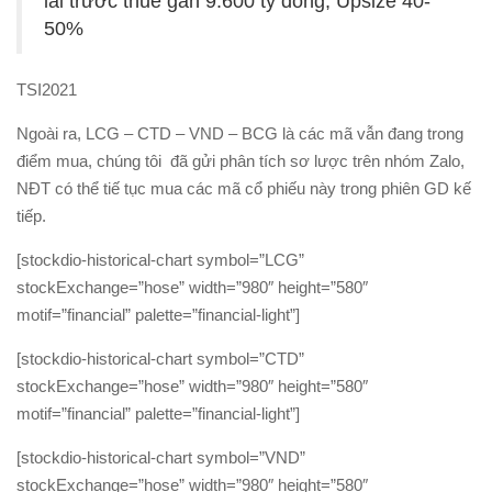
lãi trước thuế gần 9.600 tỷ đồng, Upsize 40-
50%
TSI2021
Ngoài ra, LCG – CTD – VND – BCG là các mã vẫn đang trong
điểm mua, chúng tôi đã gửi phân tích sơ lược trên nhóm Zalo,
NĐT có thể tiế tục mua các mã cổ phiếu này trong phiên GD kế
tiếp.
[stockdio-historical-chart symbol=”LCG”
stockExchange=”hose” width=”980″ height=”580″
motif=”financial” palette=”financial-light”]
[stockdio-historical-chart symbol=”CTD”
stockExchange=”hose” width=”980″ height=”580″
motif=”financial” palette=”financial-light”]
[stockdio-historical-chart symbol=”VND”
stockExchange=”hose” width=”980″ height=”580″