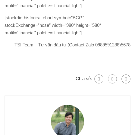
motif=”financial” palette=”financial-light”]
[stockdio-historical-chart symbol=”BCG”
stockExchange=”hose” width=”980″ height=”580″
motif=”financial” palette=”financial-light”]
TSI Team – Tư vấn đầu tư (Contact Zalo 0989591288)5678
Chia sẻ: