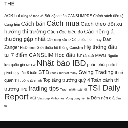
THẺ
ACB
baf
Bất động sản
CANSLIMPRE
Chính sách tiền tệ
bùng nổ theo đà
Cách mua
Cách bán
Cách theo dõi xu
Cung tiền
hướng thị trường
Các nền giá
Cách đọc biểu đồ
thường gặp nhất
Dan
Cổ phiếu hôm nay
Cẩm nang đầu tư
Hệ thống đầu
Zanger
FED
Giới thiệu hệ thống Canslim
fomo
tư 7 điểm CANSLIM
Học đầu tư
MWG
Nguồn
Lãi suất
Nhật báo IBD
phân phối
lực quốc gia
pocket
NHTW
STB
Swing Trading
thuế
pivot
quy tắc 8 tuần
Stock market today
Top tăng trưởng quý 4
Toàn cảnh thị
quan
Thị trường tài chính
TSI Daily
trading tips
trường
TPB
Trách nhiệm xã hội
Report
Đếm nền giá
VGI
Vingroup
Vinhomes
Vòng quay tiền tệ
đầu
tư