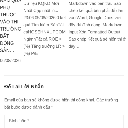
NAM QUÁ
Dữ liệu KQKD Mới
Markdown vào bên trái. Sao
PHỤ
Nhất Cập nhật lúc:
chép kết quả bên phải để dán
THUỘC
23:06 05/08/2026 0 kết
vào Word, Google Docs với
VÀO THỊ
quả Tìm kiếm SànTất
đầy đủ định dạng. Markdown
TRƯỜNG
cảHOSEHNXUPCOM
Input Xóa Formatted Output
BẤT
NgànhTất cả ROE >
Sao chép Kết quả sẽ hiển thị ở
ĐỘNG
(%) Tăng trưởng LR >
đây …
SẢN…
(%) P/E
06/08/2026
Để Lại Lời Nhắn
Email của bạn sẽ không được hiển thị công khai.
Các trường
bắt buộc được đánh dấu
*