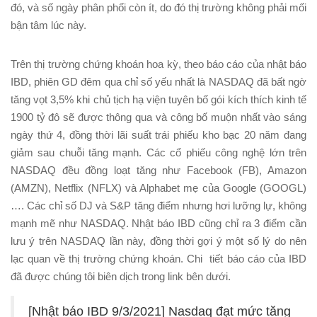
đó, và số ngày phân phối còn ít, do đó thị trường không phải mối
bận tâm lúc này.
Trên thị trường chứng khoán hoa kỳ, theo báo cáo của nhật báo
IBD, phiên GD đêm qua chỉ số yếu nhất là NASDAQ đã bất ngờ
tăng vọt 3,5% khi chủ tịch hạ viện tuyên bố gói kích thích kinh tế
1900 tỷ đô sẽ được thông qua và công bố muộn nhất vào sáng
ngày thứ 4, đồng thời lãi suất trái phiếu kho bạc 20 năm đang
giảm sau chuỗi tăng mạnh. Các cổ phiếu công nghệ lớn trên
NASDAQ đều đồng loạt tăng như Facebook (FB), Amazon
(AMZN), Netflix (NFLX) và Alphabet mẹ của Google (GOOGL)
…. Các chỉ số DJ và S&P tăng điểm nhưng hơi lưỡng lự, không
mạnh mẽ như NASDAQ. Nhật báo IBD cũng chỉ ra 3 điểm cần
lưu ý trên NASDAQ lần này, đồng thời gợi ý một số lý do nên
lạc quan về thị trường chứng khoán. Chi tiết báo cáo của IBD
đã được chúng tôi biên dịch trong link bên dưới.
[Nhật báo IBD 9/3/2021] Nasdaq đạt mức tăng