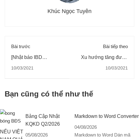
Khúc Ngọc Tuyên
Bài trước
Bài tiếp theo
[Nhật báo IBD
Xu hướng tăng được
9/3/2021] Nasdaq đạt
củng cố khi thị trường
10/03/2021
10/03/2021
mức tăng lớn nhất kể
tăng tốt sau ngày hấp
từ ngày 4 tháng
thụ, Chiếc cốc và tay
11; Liệu Thị Trường
cầm đã đủ thời gian
Bạn cũng có thể như thế
Chứng Khoán Có phải
cần thiết, Breakout có
"Cú nảy của Con Mèo
thể xảy đến bất cứ lúc
Chết?
nào
Bảng Cập Nhật
Markdown to Word Converter
KQKD Q2/2026
04/08/2026
NẾU VIỆT
05/08/2026
Markdown to Word Dán mã