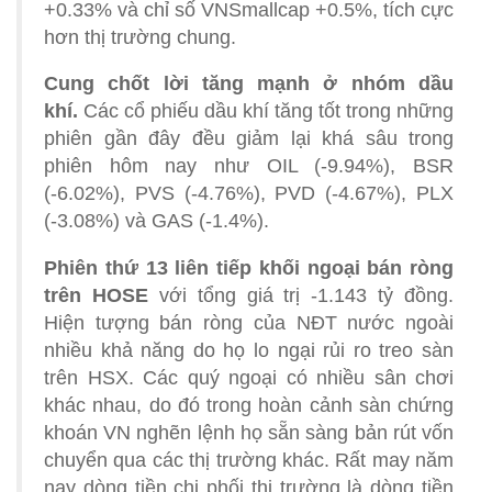
+0.33% và chỉ số VNSmallcap +0.5%, tích cực
hơn thị trường chung.
Cung chốt lời tăng mạnh ở nhóm dầu
khí.
Các cổ phiếu dầu khí tăng tốt trong những
phiên gần đây đều giảm lại khá sâu trong
phiên hôm nay như OIL (-9.94%), BSR
(-6.02%), PVS (-4.76%), PVD (-4.67%), PLX
(-3.08%) và GAS (-1.4%).
Phiên thứ 13 liên tiếp khối ngoại bán ròng
trên HOSE
với tổng giá trị -1.143 tỷ đồng.
Hiện tượng bán ròng của NĐT nước ngoài
nhiều khả năng do họ lo ngại rủi ro treo sàn
trên HSX. Các quý ngoại có nhiều sân chơi
khác nhau, do đó trong hoàn cảnh sàn chứng
khoán VN nghẽn lệnh họ sẵn sàng bản rút vốn
chuyển qua các thị trường khác. Rất may năm
nay dòng tiền chi phối thị trường là dòng tiền