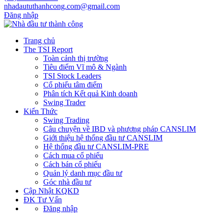
nhadaututhanhcong.com@gmail.com
Đăng nhập
Trang chủ
The TSI Report
Toàn cảnh thị trường
Tiêu điểm Vĩ mô & Ngành
TSI Stock Leaders
Cổ phiếu tâm điểm
Phân tích Kết quả Kinh doanh
Swing Trader
Kiến Thức
Swing Trading
Câu chuyện về IBD và phương pháp CANSLIM
Giới thiệu hệ thống đầu tư CANSLIM
Hệ thống đầu tư CANSLIM-PRE
Cách mua cổ phiếu
Cách bán cổ phiếu
Quản lý danh mục đầu tư
Góc nhà đầu tư
Cập Nhật KQKD
ĐK Tư Vấn
Đăng nhập