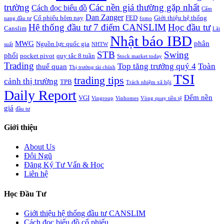
trường
Các nền giá thường gặp nhất
Cách đọc biểu đồ
Cẩm
Dan Zanger
Cổ phiếu hôm nay
FED
Giới thiệu hệ thống
nang đầu tư
fomo
Hệ thống đầu tư 7 điểm CANSLIM
Học đầu tư
Canslim
Lãi
Nhật báo IBD
MWG
phân
Nguồn lực quốc gia
suất
NHTW
STB
Swing
phối
pocket pivot
quy tắc 8 tuần
Stock market today
Trading
Top tăng trưởng quý 4
Toàn
thuế quan
Thị trường tài chính
TSI
trading tips
cảnh thị trường
TPB
Trách nhiệm xã hội
Daily Report
Đếm nền
VGI
Vingroup
Vinhomes
Vòng quay tiền tệ
giá
đầu tư
Giới thiệu
About Us
Đội Ngũ
Đăng Ký Tư Vấn & Học
Liên hệ
Học Đầu Tư
Giới thiệu hệ thống đầu tư CANSLIM
Cách đọc biểu đồ cổ phiếu