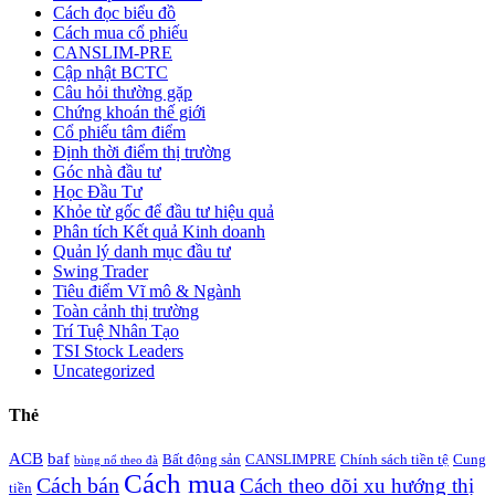
Cách đọc biểu đồ
Cách mua cổ phiếu
CANSLIM-PRE
Cập nhật BCTC
Câu hỏi thường gặp
Chứng khoán thế giới
Cổ phiếu tâm điểm
Định thời điểm thị trường
Góc nhà đầu tư
Học Đầu Tư
Khỏe từ gốc để đầu tư hiệu quả
Phân tích Kết quả Kinh doanh
Quản lý danh mục đầu tư
Swing Trader
Tiêu điểm Vĩ mô & Ngành
Toàn cảnh thị trường
Trí Tuệ Nhân Tạo
TSI Stock Leaders
Uncategorized
Thẻ
ACB
baf
Bất động sản
CANSLIMPRE
Chính sách tiền tệ
Cung
bùng nổ theo đà
Cách mua
Cách bán
Cách theo dõi xu hướng thị
tiền