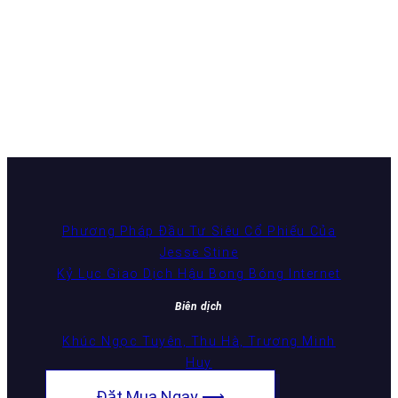
Phương Pháp Đầu Tư Siêu Cổ Phiếu Của
Jesse Stine
Kỷ Lục Giao Dịch Hậu Bong Bóng Internet
Biên dịch
Khúc Ngọc Tuyên, Thu Hà, Trương Minh
Huy
Đặt Mua Ngay ⟶