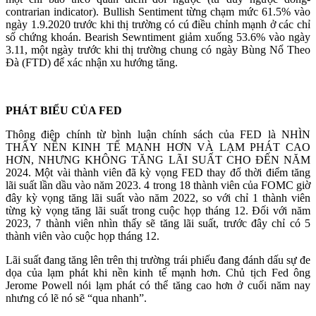
contrarian indicator). Bullish Sentiment từng chạm mức 61.5% vào
ngày 1.9.2020 trước khi thị trường có cú điều chỉnh mạnh ở các chỉ
số chứng khoán. Bearish Sewntiment giảm xuống 53.6% vào ngày
3.11, một ngày trước khi thị trường chung có ngày Bùng Nổ Theo
Đà (FTD) để xác nhận xu hướng tăng.
PHÁT BIỂU CỦA FED
Thông điệp chính từ bình luận chính sách của FED là NHÌN
THẤY NỀN KINH TẾ MẠNH HƠN VÀ LẠM PHÁT CAO
HƠN, NHƯNG KHÔNG TĂNG LÃI SUẤT CHO ĐẾN NĂM
2024. Một vài thành viên đã kỳ vọng FED thay đổ thời điểm tăng
lãi suất lần dầu vào năm 2023. 4 trong 18 thành viên của FOMC giờ
đây kỳ vọng tăng lãi suất vào năm 2022, so với chỉ 1 thành viên
từng kỳ vọng tăng lãi suất trong cuộc họp tháng 12. Đối với năm
2023, 7 thành viên nhìn thấy sẽ tăng lãi suất, trước đây chỉ có 5
thành viên vào cuộc họp tháng 12.
Lãi suất đang tăng lên trên thị trường trái phiếu đang đánh dấu sự đe
dọa của lạm phát khi nền kinh tế mạnh hơn. Chủ tịch Fed ông
Jerome Powell nói lạm phát có thể tăng cao hơn ở cuối năm nay
nhưng có lẽ nó sẽ “qua nhanh”.