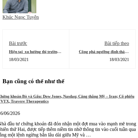
Khúc Ngọc Tuyên
Bài trước
Bài tiếp theo
Hiện tại xu hướng thị trường
Công phá ngưỡng đỉnh tháng
vẫn đang ủng hộ vị thế mua và
hai: Mọi sự đủ cả, chỉ chờ gió
18/03/2021
18/03/2021
giữ hàng, vì một loạt các lý do
đông, các cổ phiếu ngân hàng
sau đây
là tâm điểm chú ý
Bạn cũng có thể như thế
hứng khoán Bò và Gấu: Dow Jones, Nasdaq; Căng thẳng Mỹ – Iran; Cổ phiếu
VTX, Travere Therapeutics
16/06/2026
Nhà đầu tư chứng khoán đã đón nhận một đợt mua vào mạnh mẽ trong
hiên thứ Hai, được tiếp thêm niềm tin nhờ thông tin vào cuối tuần qua
ằng một lệnh ngừng bắn lâu dài giữa Mỹ và …