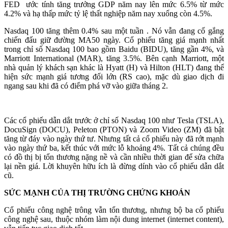
FED ước tính tăng trưởng GDP năm nay lên mức 6.5% từ mức
4.2% và hạ thấp mức tỷ lệ thất nghiệp năm nay xuống còn 4.5%.
Nasdaq 100 tăng thêm 0.4% sau một tuần . Nó vẫn đang cố gắng
chiến đấu giữ đường MA50 ngày. Cổ phiếu tăng giá mạnh nhất
trong chỉ số Nasdaq 100 bao gồm Baidu (BIDU), tăng gần 4%, và
Marriott International (MAR), tăng 3.5%. Bên cạnh Marriott, một
nhà quản lý khách sạn khác là Hyatt (H) và Hilton (HLT) đang thể
hiện sức mạnh giá tương đối lớn (RS cao), mặc dù giao dịch đi
ngang sau khi đã có điểm phá vỡ vào giữa tháng 2.
Các cổ phiếu dẫn dắt trước ở chỉ số Nasdaq 100 như Tesla (TSLA),
DocuSign (DOCU), Peleton (PTON) và Zoom Video (ZM) đã bật
tăng từ đáy vào ngày thứ tư. Nhưng tất cả cổ phiếu này đã rớt mạnh
vào ngày thứ ba, kết thúc với mức lỗ khoảng 4%. Tất cả chúng đều
có đồ thị bị tổn thương nặng nề và cần nhiều thời gian để sửa chữa
lại nền giá. Lời khuyên hữu ích là đừng dính vào cổ phiếu dẫn dắt
cũ.
SỨC MẠNH CỦA THỊ TRƯỜNG CHỨNG KHOÁN
Cổ phiếu công nghệ trông vẫn tổn thương, nhưng bộ ba cổ phiếu
công nghệ sau, thuộc nhóm làm nội dung internet (internet content),