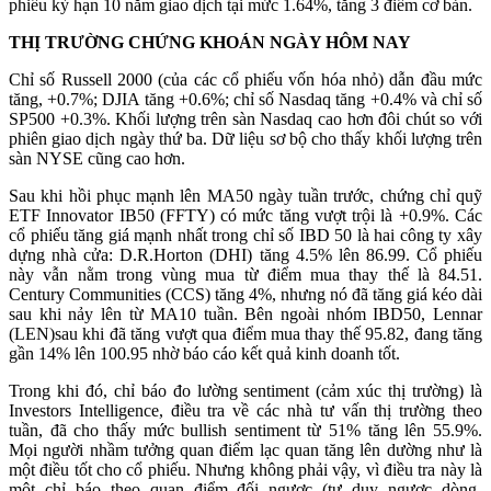
phiếu kỳ hạn 10 năm giao dịch tại mức 1.64%, tăng 3 điểm cơ bản.
THỊ TRƯỜNG CHỨNG KHOÁN NGÀY HÔM NAY
Chỉ số Russell 2000 (của các cổ phiếu vốn hóa nhỏ) dẫn đầu mức
tăng, +0.7%; DJIA tăng +0.6%; chỉ số Nasdaq tăng +0.4% và chỉ số
SP500 +0.3%. Khối lượng trên sàn Nasdaq cao hơn đôi chút so với
phiên giao dịch ngày thứ ba. Dữ liệu sơ bộ cho thấy khối lượng trên
sàn NYSE cũng cao hơn.
Sau khi hồi phục mạnh lên MA50 ngày tuần trước, chứng chỉ quỹ
ETF Innovator IB50 (FFTY) có mức tăng vượt trội là +0.9%. Các
cổ phiếu tăng giá mạnh nhất trong chỉ số IBD 50 là hai công ty xây
dựng nhà cửa: D.R.Horton (DHI) tăng 4.5% lên 86.99. Cổ phiếu
này vẫn nằm trong vùng mua từ điểm mua thay thế là 84.51.
Century Communities (CCS) tăng 4%, nhưng nó đã tăng giá kéo dài
sau khi nảy lên từ MA10 tuần. Bên ngoài nhóm IBD50, Lennar
(LEN)sau khi đã tăng vượt qua điểm mua thay thế 95.82, đang tăng
gần 14% lên 100.95 nhờ báo cáo kết quả kinh doanh tốt.
Trong khi đó, chỉ báo đo lường sentiment (cảm xúc thị trường) là
Investors Intelligence, điều tra về các nhà tư vấn thị trường theo
tuần, đã cho thấy mức bullish sentiment từ 51% tăng lên 55.9%.
Mọi người nhầm tưởng quan điểm lạc quan tăng lên dường như là
một điều tốt cho cổ phiếu. Nhưng không phải vậy, vì điều tra này là
một chỉ báo theo quan điểm đối ngược (tư duy ngược dòng-