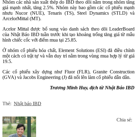
Nhóm các nhà sản xuất thép do IBD theo dõi nằm trong nhóm tăng
giá mạnh nhất, tăng 2.5%. Nhóm này bao gồm các cổ phiếu mạnh
nhưu Nucor (NUE), Tenaris (TS), Steel Dynamics (STLD) và
ArcelorMittal (MT).
Acelor Mittal được bổ sung vào danh sách theo dõi LeaderBoard
của Nhật Báo IBD tuần trước khi tạo khoảng trống tăng giá từ mẫu
hình chiếc cốc với điểm mua tại 25.85.
Ở nhóm cổ phiếu hóa chất, Element Solutions (ESI) đã điều chỉnh
một cách có trật tự và vẫn duy trì nằm trong vùng mua hợp lý từ giá
19.5.
Các cổ phiếu xây dựng như Fluor (FLR), Granite Construction
(GVA) và Jacobs Engineering (J) đã nổi lên làm cổ phiếu dẫn dẵn.
Trương Minh Huy, dịch từ Nhật Báo IBD
Thẻ:
Nhật báo IBD
Chia sẻ: