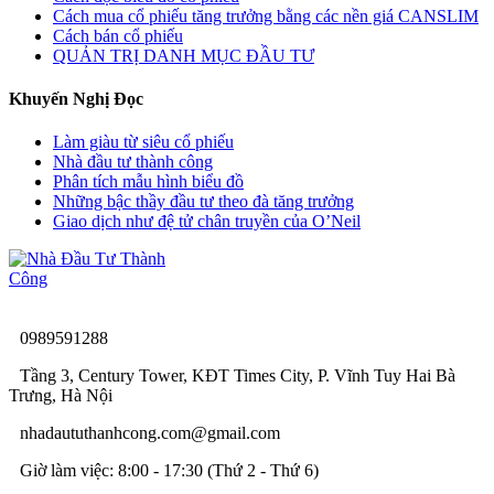
Cách mua cổ phiếu tăng trưởng bằng các nền giá CANSLIM
Cách bán cổ phiếu
QUẢN TRỊ DANH MỤC ĐẦU TƯ
Khuyến Nghị Đọc
Làm giàu từ siêu cổ phiếu
Nhà đầu tư thành công
Phân tích mẫu hình biểu đồ
Những bậc thầy đầu tư theo đà tăng trưởng
Giao dịch như đệ tử chân truyền của O’Neil
0989591288
Tầng 3, Century Tower, KĐT Times City, P. Vĩnh Tuy Hai Bà
Trưng, Hà Nội
nhadaututhanhcong.com@gmail.com
Giờ làm việc: 8:00 - 17:30 (Thứ 2 - Thứ 6)