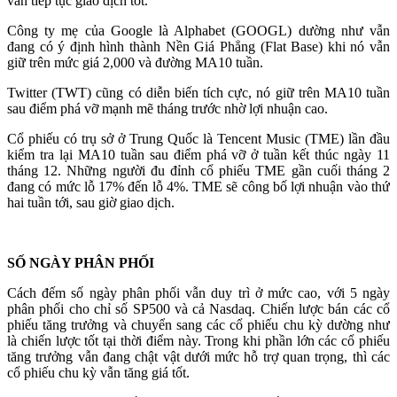
vẫn tiếp tục giao dịch tốt.
Công ty mẹ của Google là Alphabet (GOOGL) dường như vẫn
đang có ý định hình thành Nền Giá Phẳng (Flat Base) khi nó vẫn
giữ trên mức giá 2,000 và đường MA10 tuần.
Twitter (TWT) cũng có diễn biến tích cực, nó giữ trên MA10 tuần
sau điểm phá vỡ mạnh mẽ tháng trước nhờ lợi nhuận cao.
Cổ phiếu có trụ sở ở Trung Quốc là Tencent Music (TME) lần đầu
kiểm tra lại MA10 tuần sau điểm phá vỡ ở tuần kết thúc ngày 11
tháng 12. Những người đu đỉnh cổ phiếu TME gần cuối tháng 2
đang có mức lỗ 17% đến lỗ 4%. TME sẽ công bố lợi nhuận vào thứ
hai tuần tới, sau giờ giao dịch.
SỐ NGÀY PHÂN PHỐI
Cách đếm số ngày phân phối vẫn duy trì ở mức cao, với 5 ngày
phân phối cho chỉ số SP500 và cả Nasdaq. Chiến lược bán các cổ
phiếu tăng trưởng và chuyển sang các cổ phiếu chu kỳ dường như
là chiến lược tốt tại thời điểm này. Trong khi phần lớn các cổ phiếu
tăng trưởng vẫn đang chật vật dưới mức hỗ trợ quan trọng, thì các
cổ phiếu chu kỳ vẫn tăng giá tốt.