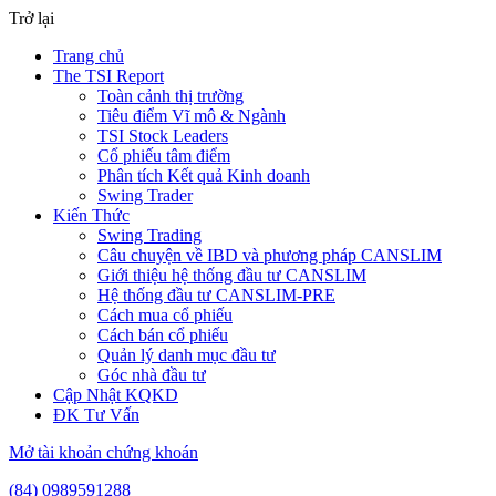
Trở lại
Trang chủ
The TSI Report
Toàn cảnh thị trường
Tiêu điểm Vĩ mô & Ngành
TSI Stock Leaders
Cổ phiếu tâm điểm
Phân tích Kết quả Kinh doanh
Swing Trader
Kiến Thức
Swing Trading
Câu chuyện về IBD và phương pháp CANSLIM
Giới thiệu hệ thống đầu tư CANSLIM
Hệ thống đầu tư CANSLIM-PRE
Cách mua cổ phiếu
Cách bán cổ phiếu
Quản lý danh mục đầu tư
Góc nhà đầu tư
Cập Nhật KQKD
ĐK Tư Vấn
Mở tài khoản chứng khoán
(84) 0989591288