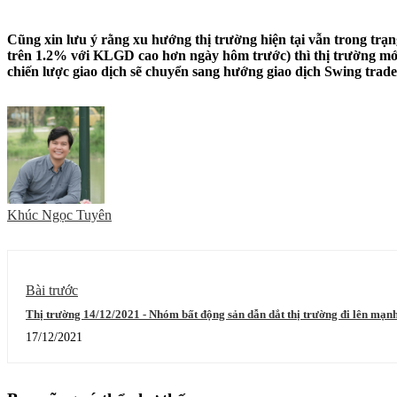
Cũng xin lưu ý rằng xu hướng thị trường hiện tại vẫn trong trạn
trên 1.2% với KLGD cao hơn ngày hôm trước) thì thị trường mới 
chiến lược giao dịch sẽ chuyển sang hướng giao dịch Swing trade
Khúc Ngọc Tuyên
Bài trước
Thị trường 14/12/2021 - Nhóm bất động sản dẫn dắt thị trường đi lên mạnh 
một loạt cổ phiếu BDS có điểm mua
17/12/2021