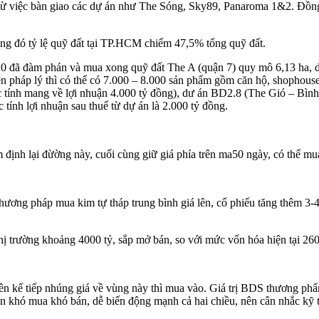
từ việc bàn giao các dự án như The Sóng, Sky89, Panaroma 1&2. Đồng 
ng đó tỷ lệ quỹ đất tại TP.HCM chiếm 47,5% tổng quỹ đất.
 đã đàm phán và mua xong quỹ đất The A (quận 7) quy mô 6,13 ha, d
iện pháp lý thì có thể có 7.000 – 8.000 sản phẩm gồm căn hộ, shophous
c tính mang về lợi nhuận 4.000 tỷ đồng), dư án BD2.8 (The Gió – Bìn
ính lợi nhuận sau thuế từ dự án là 2.000 tỷ đồng.
nh lại đừờng này, cuối cùng giữ giá phía trên ma50 ngày, có thể mua
hương pháp mua kim tự tháp trung bình giá lên, cổ phiếu tăng thêm 3-
hị trường khoảng 4000 tỷ, sắp mở bán, so với mức vốn hóa hiện tại 260
n kế tiếp nhúng giá về vùng này thì mua vào. Giá trị BDS thương phẩ
n khó mua khó bán, dễ biến động mạnh cả hai chiều, nên cân nhắc kỹ t