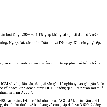
lần lượt tăng 1,39% và 1,1% giúp kháng lại sự mất điểm ở Vn30.
uống. Ngược lại, các nhóm Dầu khí và Dệt may, Khu công nghiệp,
 tại vùng quanh 63 nếu có điều chỉnh trong phiên kế tiếp, chốt lãi
M và vùng lân cận, tổng tài sản gần 12 nghìn tỷ cao gấp gần 3 lần
Theo kế hoạch kinh doanh được ĐHCĐ thông qua, Lợi nhuận sau thuế
nhuận sẽ nằm ở quý 4.
21.488 sản phẩm. Điểm rơi lợi nhuận của AGG dự kiến từ năm 2021
g, doanh thu thuần về bán hàng và cung cấp dịch vụ 3.600 tỷ đồng