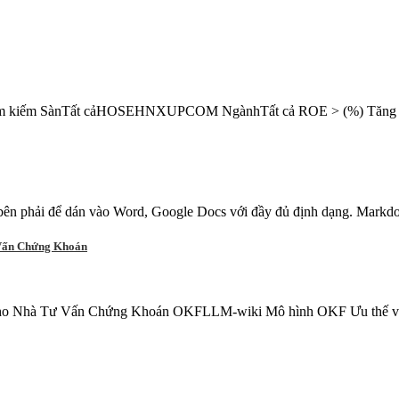
ả Tìm kiếm SànTất cảHOSEHNXUPCOM NgànhTất cả ROE > (%) Tăng 
ên phải để dán vào Word, Google Docs với đầy đủ định dạng. Markdo
Vấn Chứng Khoán
Nhà Tư Vấn Chứng Khoán OKFLLM-wiki Mô hình OKF Ưu thế vượt tr