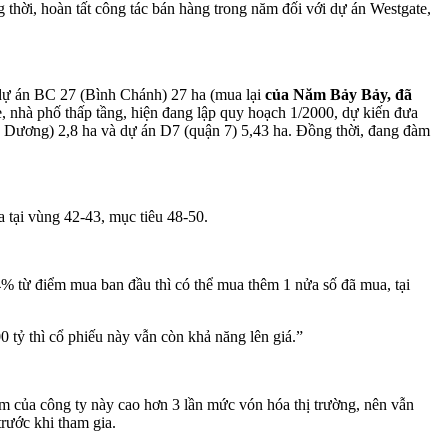
thời, hoàn tất công tác bán hàng trong năm đối với dự án Westgate,
ự án BC 27 (Bình Chánh) 27 ha (mua lại
của Năm Bảy Bảy, đã
e, nhà phố thấp tầng, hiện đang lập quy hoạch 1/2000, dự kiến đưa
h Dương) 2,8 ha và dự án D7 (quận 7) 5,43 ha. Đồng thời, đang đàm
 tại vùng 42-43, mục tiêu 48-50.
4% từ điểm mua ban đầu thì có thể mua thêm 1 nửa số đã mua, tại
0 tỷ thì cổ phiếu này vẫn còn khả năng lên giá.”
m của công ty này cao hơn 3 lần mức vón hóa thị trường, nên vẫn
rước khi tham gia.