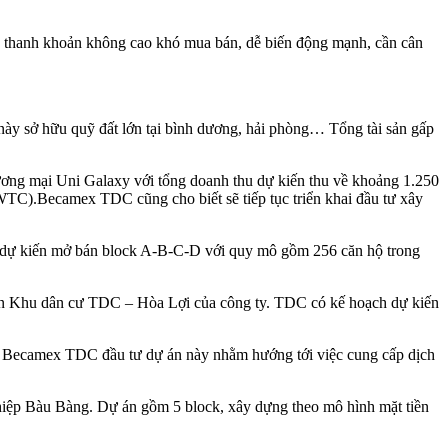
 thanh khoản không cao khó mua bán, dễ biến động mạnh, cần cân
này sở hữu quỹ đất lớn tại bình dương, hải phòng… Tổng tài sản gấp
ơng mại Uni Galaxy với tổng doanh thu dự kiến thu về khoảng 1.250
TC).Becamex TDC cũng cho biết sẽ tiếp tục triển khai đầu tư xây
y dự kiến mở bán block A-B-C-D với quy mô gồm 256 căn hộ trong
n Khu dân cư TDC – Hòa Lợi của công ty. TDC có kế hoạch dự kiến
h. Becamex TDC đầu tư dự án này nhằm hướng tới việc cung cấp dịch
ệp Bàu Bàng. Dự án gồm 5 block, xây dựng theo mô hình mặt tiền