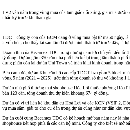
TV2 vẫn nằm trong vùng mua của tam giác đối xứng, giá mua dưới 
nhắc kỹ trước khi tham gia.
TDC – công ty con của BCM đang ở vùng mua bật từ ma50 ngày, là ki
2 vốn hóa, cho thấy tài sản lớn đã được hình thành từ trước đây, là lợ
Doanh thu của Becamex TDC trong những năm tới chủ yếu đến từ 4 d
tỷ đồng. Dự án gồm 350 căn nhà phố liên kế tại trung tâm thành ph
dựng phần còn lại dự án Uni Town và triển khai kinh doanh trong năm 
Bên cạnh đó, dự án Khu căn hộ cao cấp TDC Plaza gồm 5 block nhà
vòng 5 năm (2021 – 2025), ước tính tổng doanh số thu về khoảng 1.
Dự án nhà phố thương mại shophouse Hòa Lợi thuộc phường Hòa Ph
bán 123 căn, tổng doanh thu dự kiến khoảng 674 tỷ đồng.
Dự án có vị trí liền kề khu dân cư Hoà Lợi và các KCN (VSIP 2, Đồ
vụ mua sắm, giải trí cho cư dân trong dự án cũng như cư dân khu vực
Dự án cuối cùng Becamex TDC có kế hoạch mở bán năm nay là nhà ở
shophouse kết hợp phía là các căn hộ mini. Công ty cho biết sẽ mở b