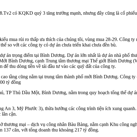
68.Tv2 có KQKD quý 3 tăng trưởng mạnh, nhưng đây cũng là cổ phiếu
ểu mua rủi ro thấp ưa thích của chúng tôi, vùng mua 28-29. Công ty 
i thế so với các công ty có dự án chưa triển khai chưa đền bù.
ự án trọng điểm tại Bình Dương. Dự án lớn nhất là dự án nhà phố thư
ố Mới Bình Dương, cạnh Trung tâm thương mại Thế giới Bình Dương (W
để thu dòng tiền về tái đầu tư vào các quỹ đất của công ty.
 cao tầng cũng nằm tại trung tâm thành phố mới Bình Dương. Công t
100 tỷ đồng
ú, TP Thủ Dầu Một, Bình Dương, nằm trong quy hoạch tổng thể dự á
ng An 3, Mỹ Phước 3), thừa hưởng các công trình tiện ích xung quan
 lân cận.
 thương mại – dịch vụ công nhân Bàu Bàng, nằm cạnh Khu công nghi
án 137 căn, với tổng doanh thu khoảng 217 tỷ đồng.