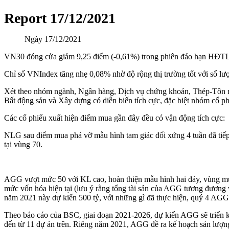
Report 17/12/2021
Ngày
17/12/2021
VN30 đóng cửa giảm 9,25 điểm (-0,61%) trong phiên đáo hạn HĐTL V
Chỉ số VNIndex tăng nhẹ 0,08% nhờ độ rộng thị trường tốt với số l
Xét theo nhóm ngành, Ngân hàng, Dịch vụ chứng khoán, Thép-Tôn mạ
Bất động sản và Xây dựng có diễn biến tích cực, đặc biệt nhóm cổ 
Các cổ phiếu xuất hiện điểm mua gần đây đều có vận động tích cực:
NLG sau điểm mua phá vỡ mẫu hình tam giác đối xứng 4 tuần đã tiếp t
tại vùng 70.
AGG vượt mức 50 với KL cao, hoàn thiện mẫu hình hai đáy, vùng mua
mức vốn hóa hiện tại (lưu ý rằng tổng tài sản của AGG tương đương
năm 2021 này dự kiến 500 tỷ, với những gì đã thực hiện, quý 4 AGG
Theo báo cáo của BSC, giai đoạn 2021-2026, dự kiến AGG sẽ triển k
đến từ 11 dự án trên. Riêng năm 2021, AGG đề ra kế hoạch sản lượng