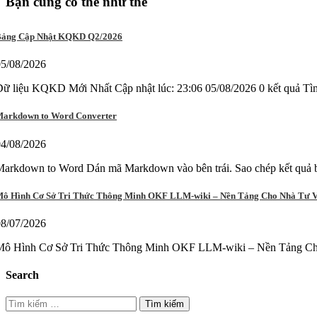
Bạn cũng có thể như thế
ảng Cập Nhật KQKD Q2/2026
05/08/2026
Dữ liệu KQKD Mới Nhất Cập nhật lúc: 23:06 05/08/2026 0 kết qu
arkdown to Word Converter
04/08/2026
arkdown to Word Dán mã Markdown vào bên trái. Sao chép kết quả b
ô Hình Cơ Sở Tri Thức Thông Minh OKF LLM-wiki – Nền Tảng Cho Nhà Tư 
08/07/2026
Mô Hình Cơ Sở Tri Thức Thông Minh OKF LLM-wiki – Nền Tảng Cho 
Search
Tìm
kiếm