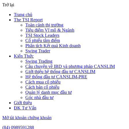
Trở lại
Trang chủ
The TSI Report
Toàn cảnh thị trường
Tiêu điểm Vĩ mô & Ngành
TSI Stock Leaders
Cổ phiếu tâm điểm
Phân tích Kết quả Kinh doanh
Swing Trader
Kiến Thức
Swing Trading
Câu chuyện về IBD và phương pháp CANSLIM
Giới thiệu hệ thống đầu tư CANSLIM
Hệ thống đầu tư CANSLIM-PRE
Cách mua cổ phiếu
Cách bán cổ phiếu
Quản lý danh mục đầu tư
Góc nhà đầu tư
Giới thiệu
ĐK Tư Vấn
Mở tài khoản chứng khoán
(84) 0989591288