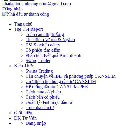
nhadaututhanhcong.com@gmail.com
Đăng nhập
Trang chủ
The TSI Report
Toàn cảnh thị trường
Tiêu điểm Vĩ mô & Ngành
TSI Stock Leaders
Cổ phiếu tâm điểm
Phân tích Kết quả Kinh doanh
Swing Trader
Kiến Thức
Swing Trading
Câu chuyện về IBD và phương pháp CANSLIM
Giới thiệu hệ thống đầu tư CANSLIM
Hệ thống đầu tư CANSLIM-PRE
Cách mua cổ phiếu
Cách bán cổ phiếu
Quản lý danh mục đầu tư
Góc nhà đầu tư
Giới thiệu
ĐK Tư Vấn
Đăng nhập