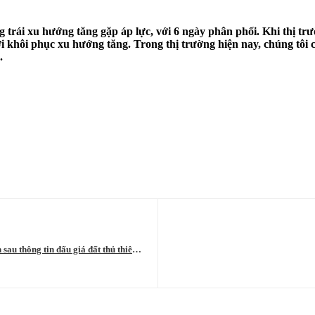
g trái xu hướng tăng gặp áp lực, với 6 ngày phân phối. Khi thị t
khôi phục xu hướng tăng. Trong thị trường hiện nay, chúng tôi ch
.
sau thông tin đấu giá đất thủ thiêm,