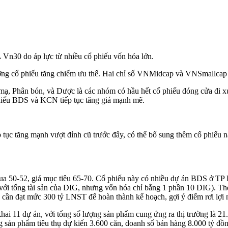
n30 do áp lực từ nhiều cổ phiếu vốn hóa lớn.
ượng cổ phiếu tăng chiếm ưu thế. Hai chỉ số VNMidcap và VNSmallcap 
, Phân bón, và Dược là các nhóm có hầu hết cổ phiếu đóng cửa đi x
phiếu BDS và KCN tiếp tục tăng giá mạnh mẽ.
ục tăng mạnh vượt đỉnh cũ trước đây, có thể bổ sung thêm cổ phiếu này
 50-52, giá mục tiêu 65-70. Cổ phiếu này có nhiều dự án BDS ở TP HC
 với tổng tài sản của DIG, nhưng vốn hóa chỉ bằng 1 phần 10 DIG). 
 cần đạt mức 300 tỷ LNST để hoàn thành kế hoạch, gợi ý điểm rơi lợi 
hai 11 dự án, với tổng số lượng sản phẩm cung ứng ra thị trường là 
 sản phẩm tiêu thụ dự kiến 3.600 căn, doanh số bán hàng 8.000 tỷ đồn