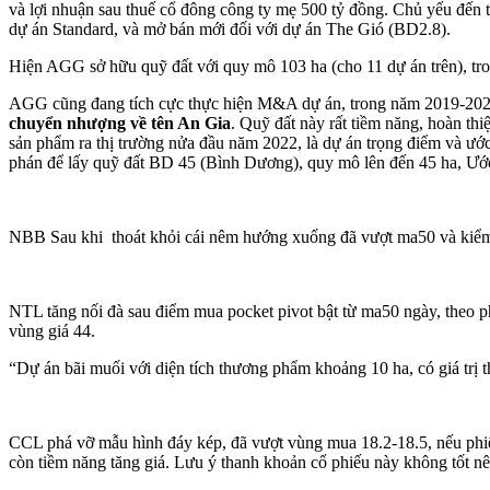
và lợi nhuận sau thuế cổ đông công ty mẹ 500 tỷ đồng. Chủ yếu đến 
dự án Standard, và mở bán mới đối với dự án The Gió (BD2.8).
Hiện AGG sở hữu quỹ đất với quy mô 103 ha (cho 11 dự án trên), tro
AGG cũng đang tích cực thực hiện M&A dự án, trong năm 2019-2020
chuyển nhượng về tên An Gia
. Quỹ đất này rất tiềm năng, hoàn th
sản phẩm ra thị trường nửa đầu năm 2022, là dự án trọng điểm và ướ
phán để lấy quỹ đất BD 45 (Bình Dương), quy mô lên đến 45 ha, Ước t
NBB Sau khi thoát khỏi cái nêm hướng xuống đã vượt ma50 và kiểm đị
NTL tăng nối đà sau điểm mua pocket pivot bật từ ma50 ngày, theo p
vùng giá 44.
“Dự án bãi muối với diện tích thương phẩm khoảng 10 ha, có giá trị t
CCL phá vỡ mẫu hình đáy kép, đã vượt vùng mua 18.2-18.5, nếu phiê
còn tiềm năng tăng giá. Lưu ý thanh khoản cổ phiếu này không tốt nê