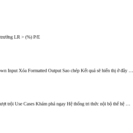
trưởng LR > (%) P/E
wn Input Xóa Formatted Output Sao chép Kết quả sẽ hiển thị ở đây 
ội Use Cases Khám phá ngay Hệ thống tri thức nội bộ thế hệ …