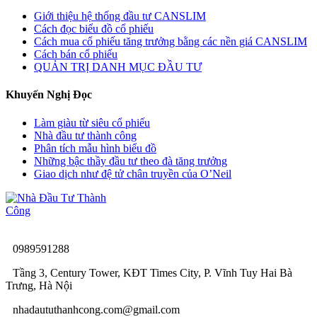
Giới thiệu hệ thống đầu tư CANSLIM
Cách đọc biểu đồ cổ phiếu
Cách mua cổ phiếu tăng trưởng bằng các nền giá CANSLIM
Cách bán cổ phiếu
QUẢN TRỊ DANH MỤC ĐẦU TƯ
Khuyến Nghị Đọc
Làm giàu từ siêu cổ phiếu
Nhà đầu tư thành công
Phân tích mẫu hình biểu đồ
Những bậc thầy đầu tư theo đà tăng trưởng
Giao dịch như đệ tử chân truyền của O’Neil
0989591288
Tầng 3, Century Tower, KĐT Times City, P. Vĩnh Tuy Hai Bà
Trưng, Hà Nội
nhadaututhanhcong.com@gmail.com