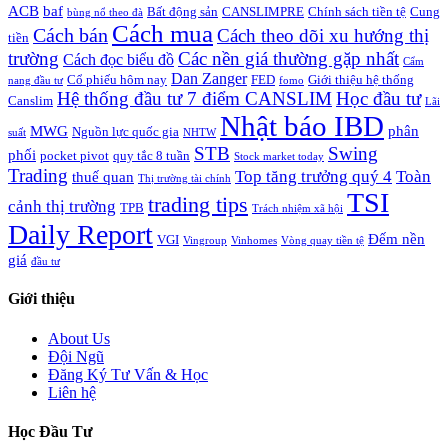
ACB
baf
Bất động sản
CANSLIMPRE
Chính sách tiền tệ
Cung
bùng nổ theo đà
Cách mua
Cách bán
Cách theo dõi xu hướng thị
tiền
trường
Các nền giá thường gặp nhất
Cách đọc biểu đồ
Cẩm
Dan Zanger
Cổ phiếu hôm nay
FED
Giới thiệu hệ thống
nang đầu tư
fomo
Hệ thống đầu tư 7 điểm CANSLIM
Học đầu tư
Canslim
Lãi
Nhật báo IBD
MWG
phân
Nguồn lực quốc gia
suất
NHTW
STB
Swing
phối
pocket pivot
quy tắc 8 tuần
Stock market today
Trading
Top tăng trưởng quý 4
Toàn
thuế quan
Thị trường tài chính
TSI
trading tips
cảnh thị trường
TPB
Trách nhiệm xã hội
Daily Report
Đếm nền
VGI
Vingroup
Vinhomes
Vòng quay tiền tệ
giá
đầu tư
Giới thiệu
About Us
Đội Ngũ
Đăng Ký Tư Vấn & Học
Liên hệ
Học Đầu Tư