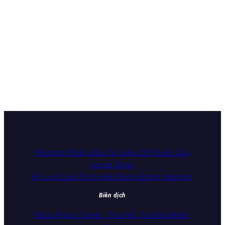
Phương Pháp Đầu Tư Siêu Cổ Phiếu Của
Jesse Stine
Kỷ Lục Giao Dịch Hậu Bong Bóng Internet
Biên dịch
Khúc Ngọc Tuyên, Thu Hà, Trương Minh