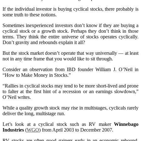
If the individual investor is buying cyclical stocks, there probably is
some truth to these notions.
Sometimes inexperienced investors don’t know if they are buying a
cyclical stock or a growth stock. Perhaps they don’t think in those
terms. They think the entire universe of stocks operates cyclically.
Don’t gravity and rebounds explain it all?
But the stock market doesn’t operate that way universally — at least
not in any time frame that you would like to sit through.
Consider an observation from IBD founder William J. O’Neil in
“How to Make Money in Stocks.”
“Rallies in cyclical stocks may tend to be more short-lived and prone
to falter at the first hint of a recession or an earnings slowdown,”
O’Neil writes.
While a quality growth stock may rise in multistages, cyclicals rarely
deliver the long, multistage run.
Let’s look at a cyclical stock such as RV maker
Winnebago
Industries
(
WGO
) from April 2003 to December 2007.
RV stocks are often good gainers early in an economic rebound.