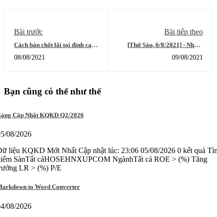
Bài trước
Bài tiếp theo
Cách bán chốt lãi tại đỉnh cao
[Thứ Sáu, 6/8/2021] - Nhóm
trào
chứng khoán, ngân hàng có thể
08/08/2021
09/08/2021
đã hoàn thành nhịp hồi. Dòng
tiền này có chuyển dịch vào
các nhóm dẫn dắt mới?
Bạn cũng có thể như thế
ảng Cập Nhật KQKD Q2/2026
05/08/2026
ữ liệu KQKD Mới Nhất Cập nhật lúc: 23:06 05/08/2026 0 kết quả Tì
kiếm SànTất cảHOSEHNXUPCOM NgànhTất cả ROE > (%) Tăng
trưởng LR > (%) P/E
arkdown to Word Converter
04/08/2026