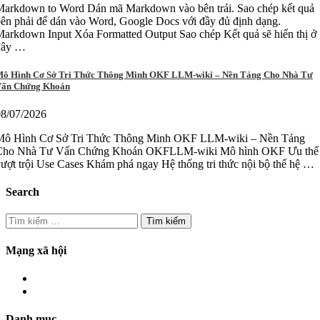
Markdown to Word Dán mã Markdown vào bên trái. Sao chép kết quả
ên phải để dán vào Word, Google Docs với đầy đủ định dạng.
arkdown Input Xóa Formatted Output Sao chép Kết quả sẽ hiển thị ở
đây …
ô Hình Cơ Sở Tri Thức Thông Minh OKF LLM-wiki – Nền Tảng Cho Nhà Tư
ấn Chứng Khoán
08/07/2026
Mô Hình Cơ Sở Tri Thức Thông Minh OKF LLM-wiki – Nền Tảng
Cho Nhà Tư Vấn Chứng Khoán OKFLLM-wiki Mô hình OKF Ưu thế
ượt trội Use Cases Khám phá ngay Hệ thống tri thức nội bộ thế hệ …
Search
Tìm
kiếm
cho:
Mạng xã hội
Danh mục