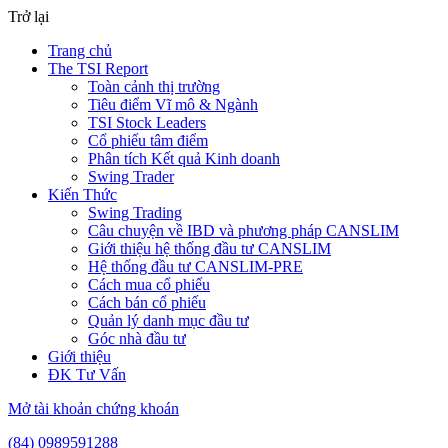
Trở lại
Trang chủ
The TSI Report
Toàn cảnh thị trường
Tiêu điểm Vĩ mô & Ngành
TSI Stock Leaders
Cổ phiếu tâm điểm
Phân tích Kết quả Kinh doanh
Swing Trader
Kiến Thức
Swing Trading
Câu chuyện về IBD và phương pháp CANSLIM
Giới thiệu hệ thống đầu tư CANSLIM
Hệ thống đầu tư CANSLIM-PRE
Cách mua cổ phiếu
Cách bán cổ phiếu
Quản lý danh mục đầu tư
Góc nhà đầu tư
Giới thiệu
ĐK Tư Vấn
Mở tài khoản chứng khoán
(84) 0989591288