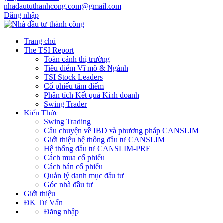
nhadaututhanhcong.com@gmail.com
Đăng nhập
Trang chủ
The TSI Report
Toàn cảnh thị trường
Tiêu điểm Vĩ mô & Ngành
TSI Stock Leaders
Cổ phiếu tâm điểm
Phân tích Kết quả Kinh doanh
Swing Trader
Kiến Thức
Swing Trading
Câu chuyện về IBD và phương pháp CANSLIM
Giới thiệu hệ thống đầu tư CANSLIM
Hệ thống đầu tư CANSLIM-PRE
Cách mua cổ phiếu
Cách bán cổ phiếu
Quản lý danh mục đầu tư
Góc nhà đầu tư
Giới thiệu
ĐK Tư Vấn
Đăng nhập