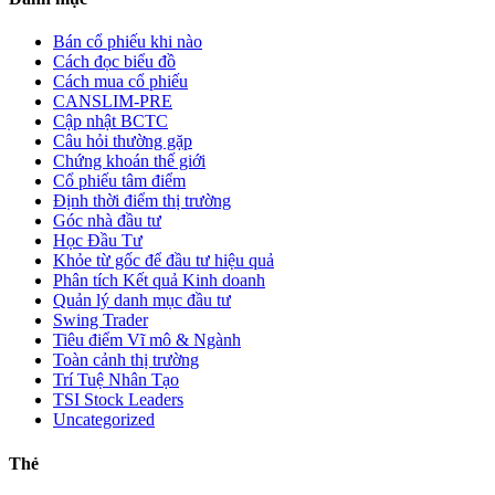
Bán cổ phiếu khi nào
Cách đọc biểu đồ
Cách mua cổ phiếu
CANSLIM-PRE
Cập nhật BCTC
Câu hỏi thường gặp
Chứng khoán thế giới
Cổ phiếu tâm điểm
Định thời điểm thị trường
Góc nhà đầu tư
Học Đầu Tư
Khỏe từ gốc để đầu tư hiệu quả
Phân tích Kết quả Kinh doanh
Quản lý danh mục đầu tư
Swing Trader
Tiêu điểm Vĩ mô & Ngành
Toàn cảnh thị trường
Trí Tuệ Nhân Tạo
TSI Stock Leaders
Uncategorized
Thẻ