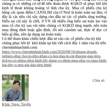
chúng ta có những cơ sở để tiên đoán được KQKD sẽ phục hồi khi
kinh tế thoát khủng hoảng vì tính chu kỳ. Mua cổ phiếu chu kỳ
bằng các quan điểm CANSLIM của O’Neil là hoàn toàn sai lầm, vì
đây là các tiêu chí xây dựng cho đầu tư các cổ phiếu tăng trưởng.
Hiểu sai cái này là chết, ở VN rất nhiều ông hiểu sai toàn lao vào
mua cổ chu kỳ sau vài năm chúng có KQKD tăng mạnh, nên toàn
mua đúng đỉnh hoặc gần đỉnh, rồi nói canslim sai, thực tế đọc có
hiểu gì đâu, nên áp dụng sai hoàn toàn.
Có thể tham khảo chiến lược đầu tư vào các cổ phiếu chu kỳ khi
chúng phục hồi từ khó khăn tại bài viết cách đây 1 năm của tôi trên
chiemtinhtaichinh.com:
https://www.chiemtinhtaichinh.com/2020/08/10/nhung-doanh-
nghiep-phuc-hoi-tu-kho-khan-co-hoi-dau-tu-rat-thuong-gap-tren-
ttckvn-co-phieu-dien-hinh-bfc-dang-co-diem-mua-pha-vo-mau-hinh-
hai-day-o-nen-gia-dau-tien.html/
Chia sẻ:
Khúc Ngọc Tuyên