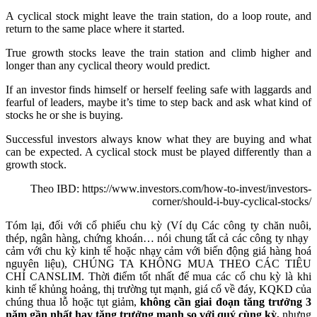
A cyclical stock might leave the train station, do a loop route, and
return to the same place where it started.
True growth stocks leave the train station and climb higher and
longer than any cyclical theory would predict.
If an investor finds himself or herself feeling safe with laggards and
fearful of leaders, maybe it’s time to step back and ask what kind of
stocks he or she is buying.
Successful investors always know what they are buying and what
can be expected. A cyclical stock must be played differently than a
growth stock.
Theo IBD: https://www.investors.com/how-to-invest/investors-
corner/should-i-buy-cyclical-stocks/
Tóm lại, đối với cổ phiếu chu kỳ (Ví dụ Các công ty chăn nuôi,
thép, ngân hàng, chứng khoán… nói chung tất cả các công ty nhạy
cảm với chu kỳ kinh tế hoặc nhạy cảm với biến động giá hàng hoá
nguyên liệu), CHÚNG TA KHÔNG MUA THEO CÁC TIÊU
CHÍ CANSLIM. Thời điểm tốt nhất để mua các cổ chu kỳ là khi
kinh tế khủng hoảng, thị trường tụt mạnh, giá cổ về đáy, KQKD của
chúng thua lỗ hoặc tụt giảm,
không cần giai đoạn tăng trưởng 3
năm gần nhất hay tăng trưởng mạnh so với quý cùng kỳ,
nhưng