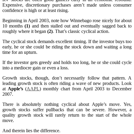
Expensive, discretionary purchases aren’t made unless consumer
confidence is high or at least rising.
Beginning in April 2003, note how Winnebago rose nicely for about
10 months
(1)
and then stalled out and eventually sagged back to
roughly where it began
(2)
. That’s classic cyclical action.
The cyclical stock demands excellent timing. If the investor buys too
early, he or she could be riding the stock down and waiting a long
time for an upturn.
If the investor gets greedy and holds too long, he or she could cycle
into a mediocre gain or even a loss.
Growth stocks, though, don’t necessarily follow that pattern. A
leading growth stock is often riding a wave of new products. Look
at
Apple’s
(
AAPL
) monthly chart from April 2003 to December
2007.
There is absolutely nothing cyclical about Apple’s move. Yes,
growth stocks suffer pullbacks that can be severe. However, a
quality growth stock will rarely return to the start of the whole
move.
And therein lies the difference.