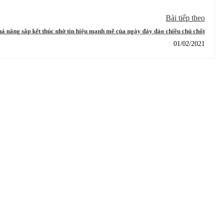
Bài tiếp theo
 năng sắp kết thúc nhờ tín hiệu mạnh mẽ của ngày đáy đảo chiều chủ chốt
01/02/2021