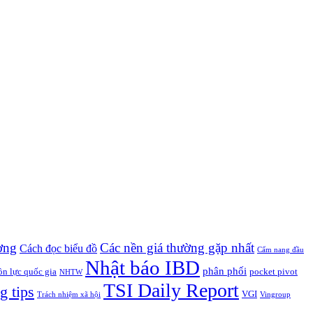
ờng
Các nền giá thường gặp nhất
Cách đọc biểu đồ
Cẩm nang đầu
Nhật báo IBD
phân phối
n lực quốc gia
pocket pivot
NHTW
TSI Daily Report
g tips
VGI
Trách nhiệm xã hội
Vingroup