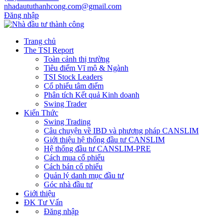
nhadaututhanhcong.com@gmail.com
Đăng nhập
Trang chủ
The TSI Report
Toàn cảnh thị trường
Tiêu điểm Vĩ mô & Ngành
TSI Stock Leaders
Cổ phiếu tâm điểm
Phân tích Kết quả Kinh doanh
Swing Trader
Kiến Thức
Swing Trading
Câu chuyện về IBD và phương pháp CANSLIM
Giới thiệu hệ thống đầu tư CANSLIM
Hệ thống đầu tư CANSLIM-PRE
Cách mua cổ phiếu
Cách bán cổ phiếu
Quản lý danh mục đầu tư
Góc nhà đầu tư
Giới thiệu
ĐK Tư Vấn
Đăng nhập