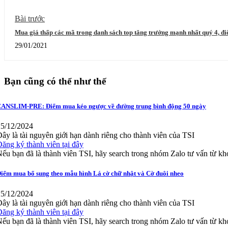
Bài trước
Mua giá thấp các mã trong danh sách top tăng trưởng mạnh nhất quý 4,
PNJ...
29/01/2021
Bạn cũng có thể như thế
ANSLIM-PRE: Điểm mua kéo ngược về đường trung bình động 50 ngày
25/12/2024
ây là tài nguyên giới hạn dành riêng cho thành viên của TSI
ăng ký thành viên tại đây
ếu bạn đã là thành viên TSI, hãy search trong nhóm Zalo tư vấn từ k
iểm mua bổ sung theo mẫu hình Lá cờ chữ nhật và Cờ đuôi nheo
25/12/2024
ây là tài nguyên giới hạn dành riêng cho thành viên của TSI
ăng ký thành viên tại đây
ếu bạn đã là thành viên TSI, hãy search trong nhóm Zalo tư vấn từ k