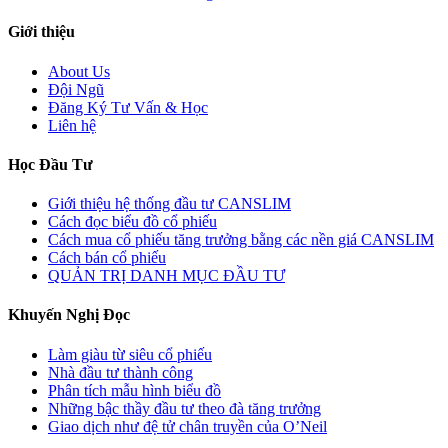
Giới thiệu
About Us
Đội Ngũ
Đăng Ký Tư Vấn & Học
Liên hệ
Học Đầu Tư
Giới thiệu hệ thống đầu tư CANSLIM
Cách đọc biểu đồ cổ phiếu
Cách mua cổ phiếu tăng trưởng bằng các nền giá CANSLIM
Cách bán cổ phiếu
QUẢN TRỊ DANH MỤC ĐẦU TƯ
Khuyến Nghị Đọc
Làm giàu từ siêu cổ phiếu
Nhà đầu tư thành công
Phân tích mẫu hình biểu đồ
Những bậc thầy đầu tư theo đà tăng trưởng
Giao dịch như đệ tử chân truyền của O’Neil