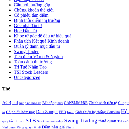
Câu hỏi thường gặp
Chứng khoán thế giới
Cổ phiếu tâm điểm
Định thời điểm thị trường
Góc nhà đầu tư
Học Đầu Tư
Khỏe từ gốc để đầu tư hiệu quả
Phân tích Kết quả Kinh doanh
Quản lý danh mục đầu tư
Swing Trader
Tiêu điểm Vĩ mô & Ngành
Toàn cảnh thị trường
Trí Tuệ Nhân Tạo
TSI Stock Leaders
Uncategorized
Thẻ
ACB
baf
Bất động sản
CANSLIMPRE
Chính sách tiền tệ
Cung t
bùng nổ theo đà
Hệ 
Dan Zanger
Cổ phiếu hôm nay
FED
Giới thiệu hệ thống Canslim
tư
fomo
STB
Swing Trading
thuế quan
quy tắc 8 tuần
Stock market today
Thị trườ
Đếm nền giá
Vinhomes
Vòng quay tiền tệ
đầu tư