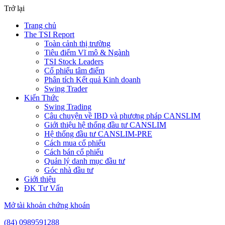
Trở lại
Trang chủ
The TSI Report
Toàn cảnh thị trường
Tiêu điểm Vĩ mô & Ngành
TSI Stock Leaders
Cổ phiếu tâm điểm
Phân tích Kết quả Kinh doanh
Swing Trader
Kiến Thức
Swing Trading
Câu chuyện về IBD và phương pháp CANSLIM
Giới thiệu hệ thống đầu tư CANSLIM
Hệ thống đầu tư CANSLIM-PRE
Cách mua cổ phiếu
Cách bán cổ phiếu
Quản lý danh mục đầu tư
Góc nhà đầu tư
Giới thiệu
ĐK Tư Vấn
Mở tài khoản chứng khoán
(84) 0989591288