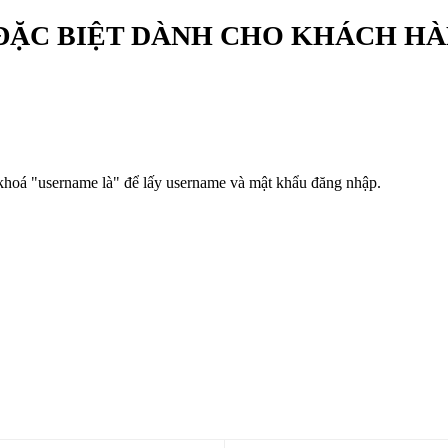
ĐẶC BIỆT DÀNH CHO KHÁCH H
 khoá "username là" để lấy username và mật khẩu đăng nhập.