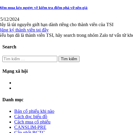
iểm mua kéo ngược về kiểm tra điểm phá vỡ nền giá
25/12/2024
ây là tài nguyên giới hạn dành riêng cho thành viên của TSI
ăng ký thành viên tại đây
ếu bạn đã là thành viên TSI, hãy search trong nhóm Zalo tư vấn từ k
Search
Tìm
kiếm
cho:
Mạng xã hội
Danh mục
Bán cổ phiếu khi nào
Cách đọc biểu đồ
Cách mua cổ phiếu
CANSLIM-PRE
Cập nhật BCTC