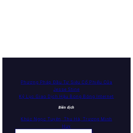
Phương Pháp Đầu Tư Siêu Cổ Phiếu Của
Jesse Stine
Kỷ Lục Giao Dịch Hậu Bong Bóng Internet
Biên dịch
Khúc Ngọc Tuyên, Thu Hà, Trương Minh
Huy