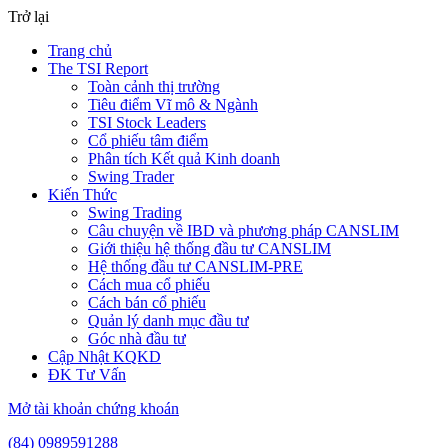
Trở lại
Trang chủ
The TSI Report
Toàn cảnh thị trường
Tiêu điểm Vĩ mô & Ngành
TSI Stock Leaders
Cổ phiếu tâm điểm
Phân tích Kết quả Kinh doanh
Swing Trader
Kiến Thức
Swing Trading
Câu chuyện về IBD và phương pháp CANSLIM
Giới thiệu hệ thống đầu tư CANSLIM
Hệ thống đầu tư CANSLIM-PRE
Cách mua cổ phiếu
Cách bán cổ phiếu
Quản lý danh mục đầu tư
Góc nhà đầu tư
Cập Nhật KQKD
ĐK Tư Vấn
Mở tài khoản chứng khoán
(84) 0989591288