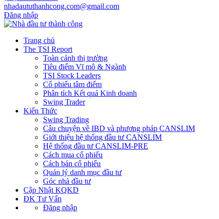
nhadaututhanhcong.com@gmail.com
Đăng nhập
Trang chủ
The TSI Report
Toàn cảnh thị trường
Tiêu điểm Vĩ mô & Ngành
TSI Stock Leaders
Cổ phiếu tâm điểm
Phân tích Kết quả Kinh doanh
Swing Trader
Kiến Thức
Swing Trading
Câu chuyện về IBD và phương pháp CANSLIM
Giới thiệu hệ thống đầu tư CANSLIM
Hệ thống đầu tư CANSLIM-PRE
Cách mua cổ phiếu
Cách bán cổ phiếu
Quản lý danh mục đầu tư
Góc nhà đầu tư
Cập Nhật KQKD
ĐK Tư Vấn
Đăng nhập