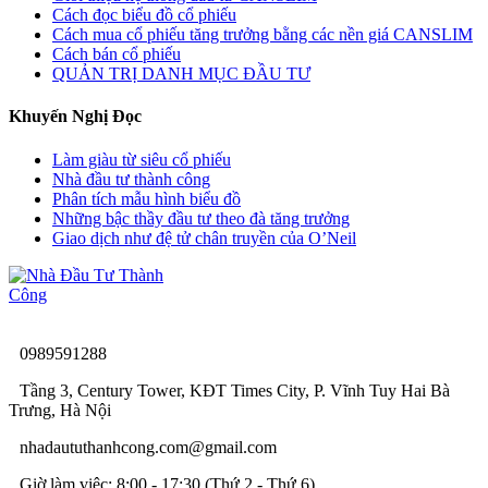
Cách đọc biểu đồ cổ phiếu
Cách mua cổ phiếu tăng trưởng bằng các nền giá CANSLIM
Cách bán cổ phiếu
QUẢN TRỊ DANH MỤC ĐẦU TƯ
Khuyến Nghị Đọc
Làm giàu từ siêu cổ phiếu
Nhà đầu tư thành công
Phân tích mẫu hình biểu đồ
Những bậc thầy đầu tư theo đà tăng trưởng
Giao dịch như đệ tử chân truyền của O’Neil
0989591288
Tầng 3, Century Tower, KĐT Times City, P. Vĩnh Tuy Hai Bà
Trưng, Hà Nội
nhadaututhanhcong.com@gmail.com
Giờ làm việc: 8:00 - 17:30 (Thứ 2 - Thứ 6)