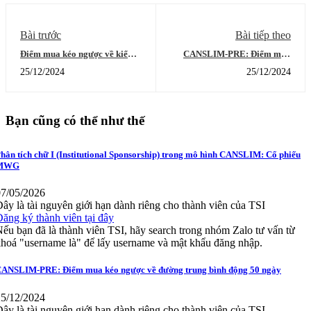
Bài trước
Bài tiếp theo
Điểm mua kéo ngược về kiểm
CANSLIM-PRE: Điểm mua
tra điểm phá vỡ nền giá
kéo ngược về đường trung bình
25/12/2024
25/12/2024
động 50 ngày
Bạn cũng có thể như thế
hân tích chữ I (Institutional Sponsorship) trong mô hình CANSLIM: Cổ phiếu
MWG
07/05/2026
ây là tài nguyên giới hạn dành riêng cho thành viên của TSI
ăng ký thành viên tại đây
ếu bạn đã là thành viên TSI, hãy search trong nhóm Zalo tư vấn từ
hoá "username là" để lấy username và mật khẩu đăng nhập.
ANSLIM-PRE: Điểm mua kéo ngược về đường trung bình động 50 ngày
25/12/2024
ây là tài nguyên giới hạn dành riêng cho thành viên của TSI