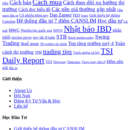
Cách mua
Cách bán
Cách theo dõi xu hướng thị
tiền
trường
Các nền giá thường gặp nhất
Cách đọc biểu đồ
Cẩm
Dan Zanger
Cổ phiếu hôm nay
FED
Giới thiệu hệ thống
nang đầu tư
fomo
Hệ thống đầu tư 7 điểm CANSLIM
Học đầu tư
Canslim
Lãi
Nhật báo IBD
MWG
phân
Nguồn lực quốc gia
suất
NHTW
STB
Swing
phối
pocket pivot
quy tắc 8 tuần
Stock market today
Trading
Top tăng trưởng quý 4
Toàn
thuế quan
Thị trường tài chính
TSI
trading tips
cảnh thị trường
TPB
Trách nhiệm xã hội
Daily Report
Đếm nền
VGI
Vingroup
Vinhomes
Vòng quay tiền tệ
giá
đầu tư
Giới thiệu
About Us
Đội Ngũ
Đăng Ký Tư Vấn & Học
Liên hệ
Học Đầu Tư
Giới thiệu hệ thống đầu tư CANSLIM