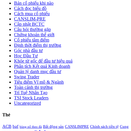
Bán cổ phiếu khi nào
Cách đọc biểu đồ
Cách mua cổ phiếu
CANSLIM-PRE
Cập nhật BCTC
Câu hỏi thường gặp
Chứng khoán thế giới
Cổ phiếu tâm điểm
Định thời điểm thị trường
Góc nhà đầu tư
Học Đầu Tư
Khỏe từ gốc để đầu tư hiệu quả
Phân tích Kết quả Kinh doanh
Quản lý danh mục đầu tư
Swing Trader
Tiêu điểm Vĩ mô & Ngành
Toàn cảnh thị trường
Trí Tuệ Nhân Tạo
TSI Stock Leaders
Uncategorized
Thẻ
ACB
baf
Bất động sản
CANSLIMPRE
Chính sách tiền tệ
Cung
bùng nổ theo đà