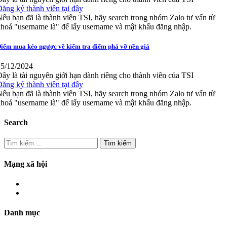
ăng ký thành viên tại đây
ếu bạn đã là thành viên TSI, hãy search trong nhóm Zalo tư vấn từ
hoá "username là" để lấy username và mật khẩu đăng nhập.
iểm mua kéo ngược về kiểm tra điểm phá vỡ nền giá
25/12/2024
ây là tài nguyên giới hạn dành riêng cho thành viên của TSI
ăng ký thành viên tại đây
ếu bạn đã là thành viên TSI, hãy search trong nhóm Zalo tư vấn từ
hoá "username là" để lấy username và mật khẩu đăng nhập.
Search
Tìm
kiếm
cho:
Mạng xã hội
Danh mục