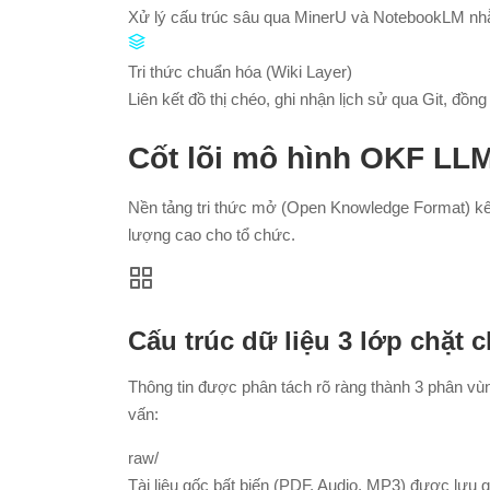
Xử lý cấu trúc sâu qua MinerU và NotebookLM nhằ
Tri thức chuẩn hóa (Wiki Layer)
Liên kết đồ thị chéo, ghi nhận lịch sử qua Git, đồn
Cốt lõi mô hình OKF LLM
Nền tảng tri thức mở (Open Knowledge Format) kết
lượng cao cho tổ chức.
Cấu trúc dữ liệu 3 lớp chặt 
Thông tin được phân tách rõ ràng thành 3 phân vùn
vấn:
raw/
Tài liệu gốc bất biến (PDF, Audio, MP3) được lưu 