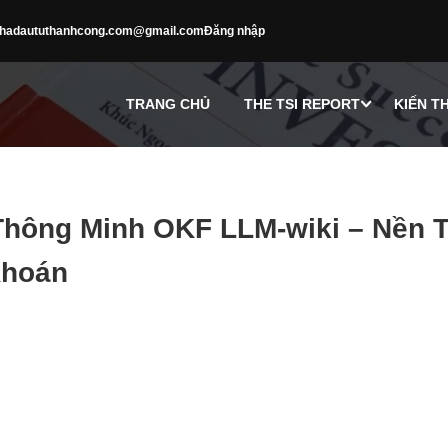
hadaututhanhcong.com@gmail.com
Đăng nhập
TRANG CHỦ
THE TSI REPORT
KIẾN T
Thông Minh OKF LLM-wiki – Nền 
Khoán