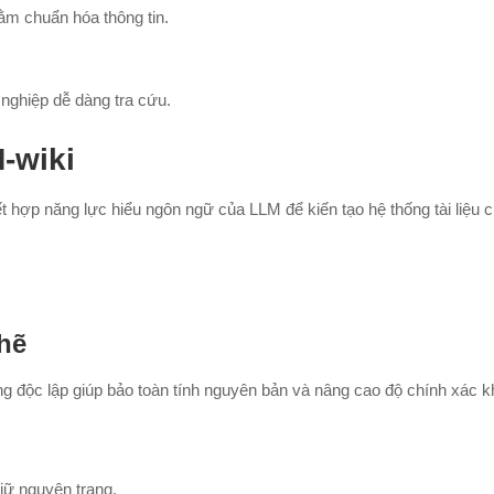
m chuẩn hóa thông tin.
g nghiệp dễ dàng tra cứu.
-wiki
 hợp năng lực hiểu ngôn ngữ của LLM để kiến tạo hệ thống tài liệu c
chẽ
g độc lập giúp bảo toàn tính nguyên bản và nâng cao độ chính xác kh
giữ nguyên trạng.