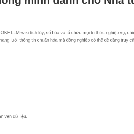
 thông minh dành cho
Nhà t
KF LLM-wiki tích lũy, số hóa và tổ chức mọi tri thức nghiệp vụ, chí
mạng lưới thông tin chuẩn hóa mà đồng nghiệp có thể dễ dàng truy c
n vẹn dữ liệu.