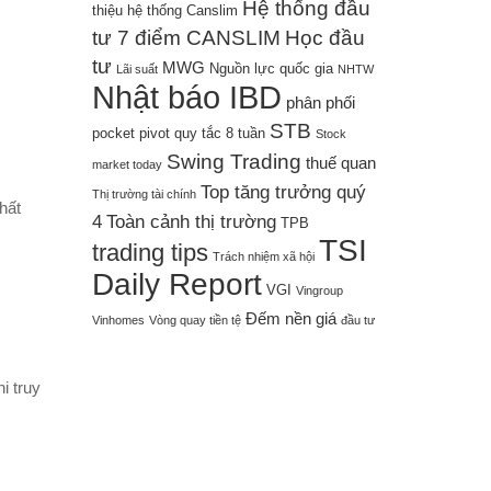
Hệ thống đầu
thiệu hệ thống Canslim
tư 7 điểm CANSLIM
Học đầu
tư
MWG
Nguồn lực quốc gia
Lãi suất
NHTW
Nhật báo IBD
phân phối
STB
pocket pivot
quy tắc 8 tuần
Stock
Swing Trading
thuế quan
market today
Top tăng trưởng quý
Thị trường tài chính
hất
4
Toàn cảnh thị trường
TPB
TSI
trading tips
Trách nhiệm xã hội
Daily Report
VGI
Vingroup
Đếm nền giá
Vinhomes
Vòng quay tiền tệ
đầu tư
i truy