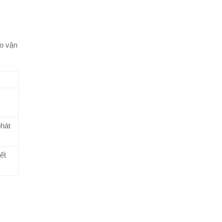
ào vận
phát
ết