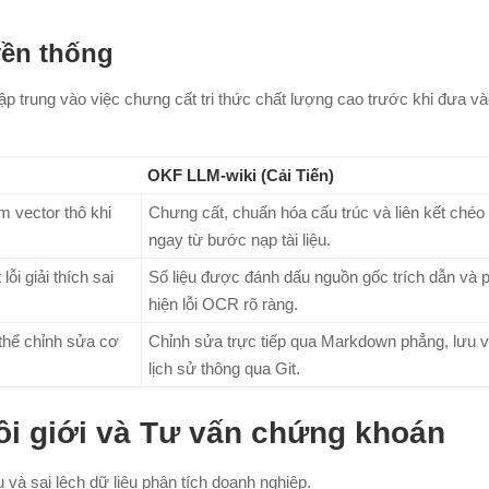
yền thống
tập trung vào việc chưng cất tri thức chất lượng cao trước khi đưa v
OKF LLM-wiki (Cải Tiến)
m vector thô khi
Chưng cất, chuẩn hóa cấu trúc và liên kết chéo
ngay từ bước nạp tài liệu.
ỗi giải thích sai
Số liệu được đánh dấu nguồn gốc trích dẫn và 
hiện lỗi OCR rõ ràng.
thể chỉnh sửa cơ
Chỉnh sửa trực tiếp qua Markdown phẳng, lưu v
lịch sử thông qua Git.
ôi giới và Tư vấn chứng khoán
vụ và sai lệch dữ liệu phân tích doanh nghiệp.