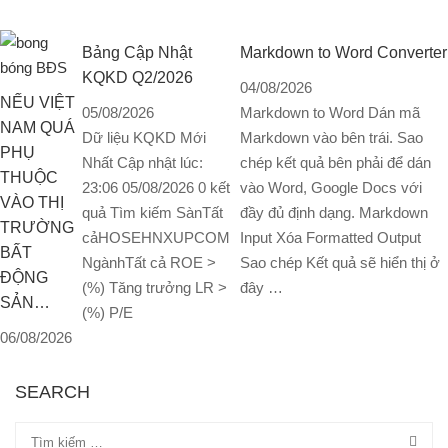
Bảng Cập Nhật
Markdown to Word Converter
KQKD Q2/2026
04/08/2026
NẾU VIỆT
05/08/2026
Markdown to Word Dán mã
NAM QUÁ
Dữ liệu KQKD Mới
Markdown vào bên trái. Sao
PHỤ
Nhất Cập nhật lúc:
chép kết quả bên phải để dán
THUỘC
23:06 05/08/2026 0 kết
vào Word, Google Docs với
VÀO THỊ
quả Tìm kiếm SànTất
đầy đủ định dạng. Markdown
TRƯỜNG
cảHOSEHNXUPCOM
Input Xóa Formatted Output
BẤT
NgànhTất cả ROE >
Sao chép Kết quả sẽ hiển thị ở
ĐỘNG
(%) Tăng trưởng LR >
đây …
SẢN…
(%) P/E
06/08/2026
SEARCH