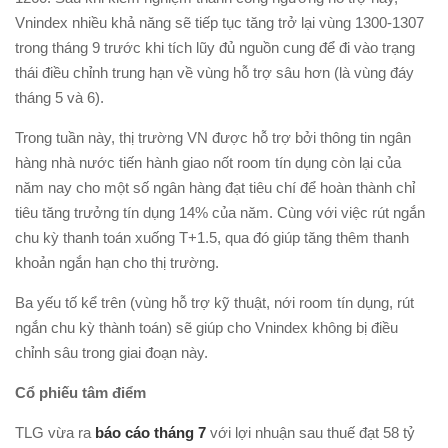
Vnindex nhiều khả năng sẽ tiếp tục tăng trở lại vùng 1300-1307
trong tháng 9 trước khi tích lũy đủ nguồn cung để đi vào trạng
thái điều chỉnh trung hạn về vùng hỗ trợ sâu hơn (là vùng đáy
tháng 5 và 6).
Trong tuần này, thị trường VN được hỗ trợ bởi thông tin ngân
hàng nhà nước tiến hành giao nốt room tín dụng còn lại của
năm nay cho một số ngân hàng đạt tiêu chí để hoàn thành chỉ
tiêu tăng trưởng tín dụng 14% của năm. Cùng với việc rút ngắn
chu kỳ thanh toán xuống T+1.5, qua đó giúp tăng thêm thanh
khoản ngắn hạn cho thị trường.
Ba yếu tố kể trên (vùng hỗ trợ kỹ thuật, nới room tín dụng, rút
ngắn chu kỳ thành toán) sẽ giúp cho Vnindex không bị điều
chỉnh sâu trong giai đoạn này.
Cổ phiếu tâm điểm
TLG vừa ra
báo cáo tháng 7
với lợi nhuận sau thuế đạt 58 tỷ