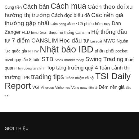
Cách mua
Cách bán
Cách theo dõi xu
Cung tiền
hướng thị trường
Các nền giá
Cách đọc biểu đồ
thường gặp nhất
Dan
Cổ phiếu hôm nay
Cẩm nang đầu tư
Hệ thống đầu
Zanger
FED
Giới thiệu hệ thống Canslim
fomo
tư 7 điểm CANSLIM
Học đầu tư
MWG
Nguồn
Lãi suất
Nhật báo IBD
phân phối
lực quốc gia
pocket
NHTW
STB
Swing Trading
thuế
pivot
quy tắc 8 tuần
Stock market today
Top tăng trưởng quý 4
Toàn cảnh thị
quan
Thị trường tài chính
TSI Daily
trading tips
trường
TPB
Trách nhiệm xã hội
Report
Đếm nền giá
VGI
Vingroup
Vinhomes
Vòng quay tiền tệ
đầu
tư
GIỚI THIỆU