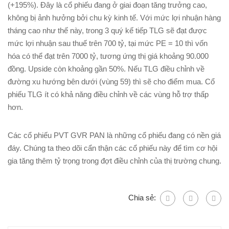
(+195%). Đây là cổ phiếu đang ở giai đoạn tăng trưởng cao,
không bị ảnh hưởng bởi chu kỳ kinh tế. Với mức lợi nhuận hàng
tháng cao như thế này, trong 3 quý kế tiếp TLG sẽ đạt được
mức lợi nhuận sau thuế trên 700 tỷ, tại mức PE = 10 thì vốn
hóa có thể đạt trên 7000 tỷ, tương ứng thị giá khoảng 90.000
đồng. Upside còn khoảng gần 50%. Nếu TLG điều chỉnh về
đường xu hướng bên dưới (vùng 59) thì sẽ cho điểm mua. Cổ
phiếu TLG ít có khả năng điều chỉnh về các vùng hỗ trợ thấp
hơn.
Các cổ phiếu PVT GVR PAN là những cổ phiếu đang có nền giá
đáy. Chúng ta theo dõi cẩn thận các cổ phiếu này để tìm cơ hội
gia tăng thêm tỷ trọng trong đợt điều chỉnh của thị trường chung.
Chia sẻ: