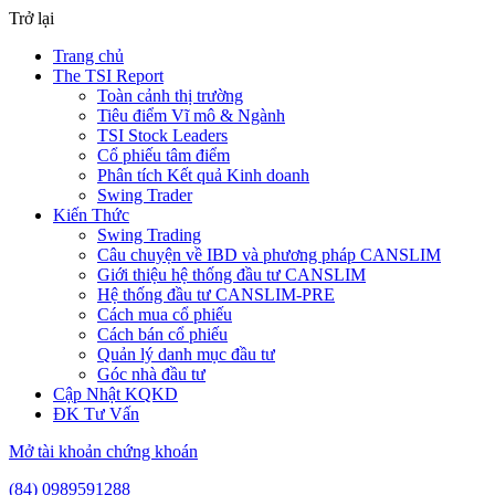
Trở lại
Trang chủ
The TSI Report
Toàn cảnh thị trường
Tiêu điểm Vĩ mô & Ngành
TSI Stock Leaders
Cổ phiếu tâm điểm
Phân tích Kết quả Kinh doanh
Swing Trader
Kiến Thức
Swing Trading
Câu chuyện về IBD và phương pháp CANSLIM
Giới thiệu hệ thống đầu tư CANSLIM
Hệ thống đầu tư CANSLIM-PRE
Cách mua cổ phiếu
Cách bán cổ phiếu
Quản lý danh mục đầu tư
Góc nhà đầu tư
Cập Nhật KQKD
ĐK Tư Vấn
Mở tài khoản chứng khoán
(84) 0989591288