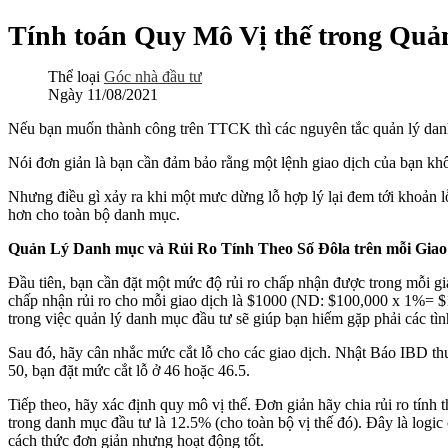
Tính toán Quy Mô Vị thế trong Qu
Thể loại
Góc nhà đầu tư
Ngày
11/08/2021
Nếu bạn muốn thành công trên TTCK thì các nguyên tắc quản lý danh
Nói đơn giản là bạn cần đảm bảo rằng một lệnh giao dịch của bạn kh
Nhưng điều gì xảy ra khi một mưc dừng lỗ hợp lý lại đem tới khoản l
hơn cho toàn bộ danh mục.
Quản
L
ý Danh mục và
Rủi Ro Tính Theo Số Đôla
trên mỗi Giao
Đầu tiên, bạn cần đặt một mức độ rủi ro chấp nhận được trong mỗi g
chấp nhận rủi ro cho mỗi giao dịch là $1000 (ND: $100,000 x 1%= $1
trong việc quản lý danh mục đầu tư sẽ giúp bạn hiếm gặp phải các tì
Sau đó, hãy cân nhắc mức cắt lỗ cho các giao dịch. Nhật Báo IBD th
50, bạn đặt mức cắt lỗ ở 46 hoặc 46.5.
Tiếp theo, hãy xác định quy mô vị thế. Đơn giản hãy chia rủi ro tính t
trong danh mục đầu tư là 12.5% (cho toàn bộ vị thế đó). Đây là log
cách thức đơn giản nhưng hoạt động tốt.