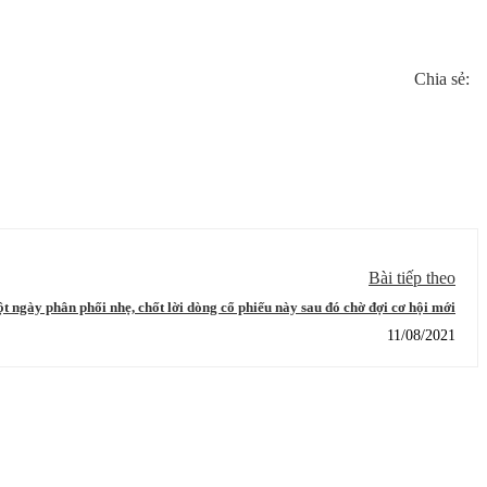
Chia sẻ:
Bài tiếp theo
 ngày phân phối nhẹ, chốt lời dòng cổ phiếu này sau đó chờ đợi cơ hội mới
11/08/2021