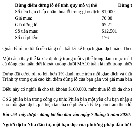
Dùng điểm dừng lỗ để tính quy mô vị thế
Dùng t
Số tiền bạn chấp nhận thua lỗ trong giao dịch:
$1,000
Giá mua:
70.88
Giá dừng lỗ:
65.21
Số tiền mua:
$12,501
Số cổ phiếu:
176
Quản lý rủi ro tốt là nền tảng của bất kỳ kế hoạch giao dịch nào. T
Một cách thay thế là xác định tỷ trọng mỗi vị thế trong danh mục m
cú đóng cửa tuần dứt khoát xuống dưới MA10 tuần là một trong những 
Đừng đặt cược rủi ro lớn hơn 1% danh mục trên mỗi giao dịch và thậm
Tránh tỷ trọng quá cao khi điểm dừng lỗ của bạn gần với giá mua bằng
Điều này có nghĩa là cho tài khoản $100,000, mức thua lỗ tối đa ch
Có 2 phiên bản trong công cụ tính: Phiên bản một yêu cầu bạn nhập số 
cho mỗi giao dịch, giá hiện tại của cổ phiếu và tỷ lệ phần trăm thua
Bài viết này được đăng tải lần đầu vào ngày 7 tháng 5 năm 2020.
Người dịch: Nhà đầu tư, một bạn đọc của phương pháp đầu t