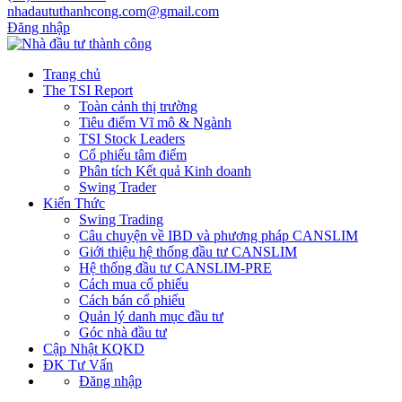
nhadaututhanhcong.com@gmail.com
Đăng nhập
Trang chủ
The TSI Report
Toàn cảnh thị trường
Tiêu điểm Vĩ mô & Ngành
TSI Stock Leaders
Cổ phiếu tâm điểm
Phân tích Kết quả Kinh doanh
Swing Trader
Kiến Thức
Swing Trading
Câu chuyện về IBD và phương pháp CANSLIM
Giới thiệu hệ thống đầu tư CANSLIM
Hệ thống đầu tư CANSLIM-PRE
Cách mua cổ phiếu
Cách bán cổ phiếu
Quản lý danh mục đầu tư
Góc nhà đầu tư
Cập Nhật KQKD
ĐK Tư Vấn
Đăng nhập