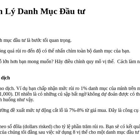
ản Lý Danh Mục Đầu tư
 mục đầu tư là bước tối quan trọng.
ông quá rủi ro đến độ có thể nhấn chìm toàn bộ danh mục của bạn.
ỗ lớn hơn bạn mong muốn? Hãy điều chỉnh quy mô vị thế. Cách làm này 
 dịch
iao dịch. Ví dụ bạn chấp nhận mức rủi ro 1% danh mục của mình trên mỗ
,000). Dĩ nhiên là có những cú sập bất ngờ không dự đoán được có thể
nh huống như vậy.
ường đề xuất mức tự động cắt lỗ là 7%-8% từ giá mua. Đây là công cụ 
heo số đôla (dollars risked) cho tỷ lệ phần trăm rủi ro. Bạn sẽ có kết q
ic của chúng tôi đằng sau việc sử dụng 8 vị thế cho một danh mục đầu