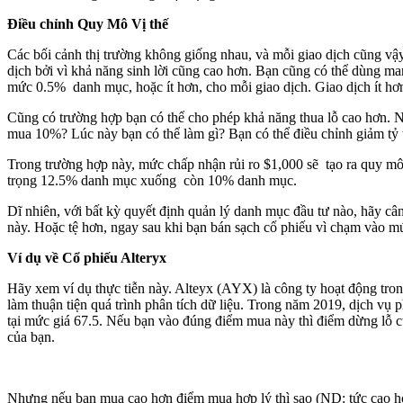
Điều chỉnh Quy
M
ô Vị thế
Các bối cảnh thị trường không giống nhau, và mỗi giao dịch cũng vậy
dịch bởi vì khả năng sinh lời cũng cao hơn. Bạn cũng có thể dùng mar
mức 0.5% danh mục, hoặc ít hơn, cho mỗi giao dịch. Giao dịch ít hơn
Cũng có trường hợp bạn có thể cho phép khả năng thua lỗ cao hơn.
mua 10%? Lúc này bạn có thể làm gì? Bạn có thể điều chỉnh giảm tỷ 
Trong trường hợp này, mức chấp nhận rủi ro $1,000 sẽ tạo ra quy mô v
trọng 12.5% danh mục xuống còn 10% danh mục.
Dĩ nhiên, với bất kỳ quyết định quản lý danh mục đầu tư nào, hãy cân
này. Hoặc tệ hơn, ngay sau khi bạn bán sạch cổ phiếu vì chạm vào m
Ví dụ về Cổ phiếu Alteryx
Hãy xem ví dụ thực tiễn này. Alteyx (AYX) là công ty hoạt động trong
làm thuận tiện quá trình phân tích dữ liệu. Trong năm 2019, dịch vụ
tại mức giá 67.5. Nếu bạn vào đúng điểm mua này thì điểm dừng lỗ củ
của bạn.
Nhưng nếu bạn mua cao hơn điểm mua hợp lý thì sao (ND: tức cao hơ