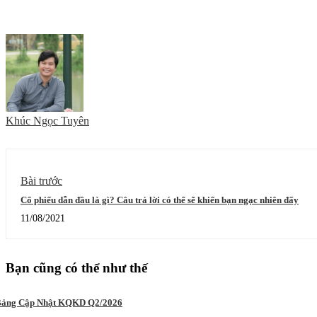
Khúc Ngọc Tuyên
Bài trước
Cổ phiếu dẫn đầu là gì? Câu trả lời có thể sẽ khiến bạn ngạc nhiên đấy
11/08/2021
Bạn cũng có thể như thế
ảng Cập Nhật KQKD Q2/2026