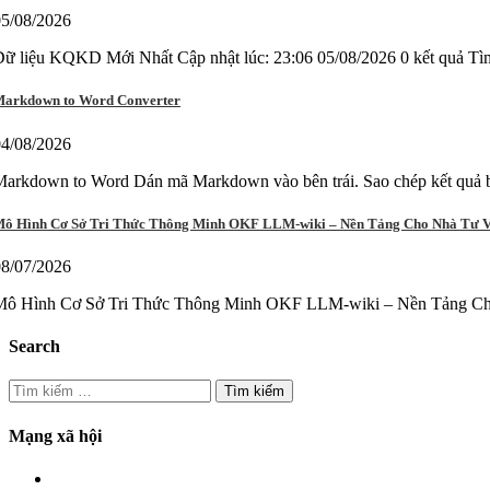
05/08/2026
Dữ liệu KQKD Mới Nhất Cập nhật lúc: 23:06 05/08/2026 0 kết qu
arkdown to Word Converter
04/08/2026
arkdown to Word Dán mã Markdown vào bên trái. Sao chép kết quả b
ô Hình Cơ Sở Tri Thức Thông Minh OKF LLM-wiki – Nền Tảng Cho Nhà Tư 
08/07/2026
Mô Hình Cơ Sở Tri Thức Thông Minh OKF LLM-wiki – Nền Tảng Cho 
Search
Tìm
kiếm
cho:
Mạng xã hội