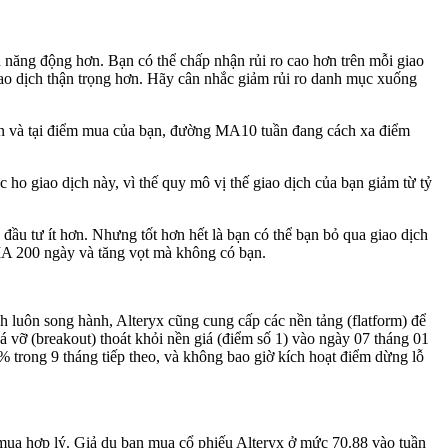
h năng động hơn. Bạn có thể chấp nhận rủi ro cao hơn trên mỗi giao
giao dịch thận trọng hơn. Hãy cân nhắc giảm rủi ro danh mục xuống
ần và tại điểm mua của bạn, đường MA10 tuần đang cách xa điểm
ho giao dịch này, vì thế quy mô vị thế giao dịch của bạn giảm từ tỷ
đầu tư ít hơn. Nhưng tốt hơn hết là bạn có thể bạn bỏ qua giao dịch
 MA 200 ngày và tăng vọt mà không có bạn.
ch luôn song hành, Alteryx cũng cung cấp các nền tảng (flatform) để
 vỡ (breakout) thoát khỏi nền giá (điểm số 1) vào ngày 07 tháng 01
 trong 9 tháng tiếp theo, và không bao giờ kích hoạt điểm dừng lỗ
mua hợp lý. Giả dụ bạn mua cổ phiếu Alteryx ở mức 70.88 vào tuần