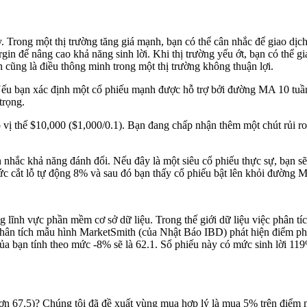
. Trong một thị trường tăng giá mạnh, bạn có thể cân nhắc để giao dịc
gin để nâng cao khả năng sinh lời. Khi thị trường yếu ớt, bạn có thể 
 cũng là điều thông minh trong một thị trường không thuận lợi.
 Nếu bạn xác định một cổ phiếu mạnh được hỗ trợ bởi đường MA 10 tu
trọng.
ị thế $10,000 ($1,000/0.1). Bạn đang chấp nhận thêm một chút rủi roc 
 nhắc khả năng đánh đổi. Nếu đây là một siêu cổ phiếu thực sự, bạn sẽ 
ức cắt lỗ tự động 8% và sau đó bạn thấy cổ phiếu bật lên khỏi đường
 lĩnh vực phần mềm cơ sở dữ liệu. Trong thế giới dữ liệu việc phân tí
 phân tích mẫu hình MarketSmith (của Nhật Báo IBD) phát hiện điểm phá
a bạn tính theo mức -8% sẽ là 62.1. Sổ phiếu này có mức sinh lời 119%
n 67.5)? Chúng tôi đã đề xuất vùng mua hợp lý là mua 5% trên điểm 