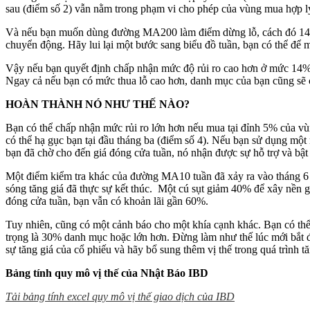
sau (điểm số 2) vẫn nằm trong phạm vi cho phép của vùng mua hợp lý
Và nếu bạn muốn dùng đường MA200 làm điểm dừng lỗ, cách đó 14%, t
chuyển động. Hãy lui lại một bước sang biểu đồ tuần, bạn có thể để
Vậy nếu bạn quyết định chấp nhận mức độ rủi ro cao hơn ở mức 14%, 
Ngay cả nếu bạn có mức thua lỗ cao hơn, danh mục của bạn cũng sẽ c
HOÀN THÀNH NÓ NHƯ THẾ NÀO?
Bạn có thể chấp nhận mức rủi ro lớn hơn nếu mua tại đỉnh 5% của vù
có thể hạ gục bạn tại đầu tháng ba (điểm số 4). Nếu bạn sử dụng mộ
bạn đã chờ cho đến giá đóng cửa tuần, nó nhận được sự hỗ trợ và bật t
Một điểm kiểm tra khác của đường MA10 tuần đã xảy ra vào tháng 6 
sóng tăng giá đã thực sự kết thúc. Một cú sụt giảm 40% để xây nền gi
đóng cửa tuần, bạn vẫn có khoản lãi gần 60%.
Tuy nhiên, cũng có một cảnh báo cho một khía cạnh khác. Bạn có thể 
trọng là 30% danh mục hoặc lớn hơn. Đừng làm như thế lúc mới bắt đ
sự tăng giá của cổ phiếu và hãy bổ sung thêm vị thế trong quá trình
Bảng tính quy mô vị thế của Nhật Báo IBD
Tải bảng tính excel quy mô vị thế giao dịch của IBD