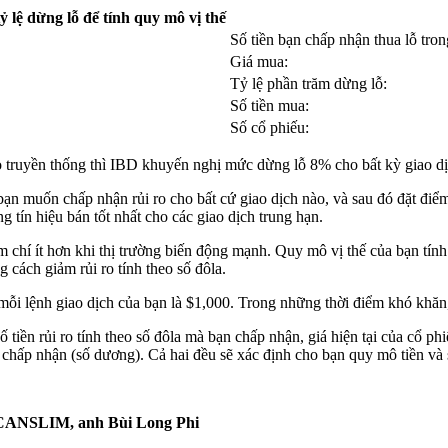
ỷ lệ dừng lỗ để tính quy mô vị thế
Số tiền bạn chấp nhận thua lỗ tron
Giá mua:
Tỷ lệ phần trăm dừng lỗ:
Số tiền mua:
Số cổ phiếu:
heo truyền thống thì IBD khuyến nghị mức dừng lỗ 8% cho bất kỳ giao d
à bạn muốn chấp nhận rủi ro cho bất cứ giao dịch nào, và sau đó đặt 
tín hiệu bán tốt nhất cho các giao dịch trung hạn.
 chí ít hơn khi thị trường biến động mạnh. Quy mô vị thế của bạn tính
 cách giảm rủi ro tính theo số đôla.
o mỗi lệnh giao dịch của bạn là $1,000. Trong những thời điểm khó kh
tiền rủi ro tính theo số đôla mà bạn chấp nhận, giá hiện tại của cổ ph
 lỗ chấp nhận (số dương). Cả hai đều sẽ xác định cho bạn quy mô tiền và
ư CANSLIM, anh Bùi Long Phi