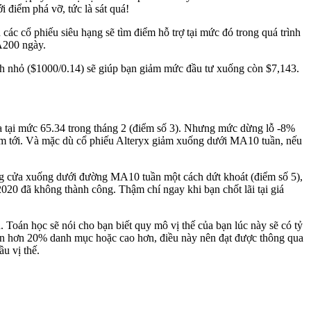
 điểm phá vỡ, tức là sát quá!
 cổ phiếu siêu hạng sẽ tìm điểm hỗ trợ tại mức đó trong quá trình
MA200 ngày.
nh nhỏ ($1000/0.14) sẽ giúp bạn giảm mức đầu tư xuống còn $7,143.
ra tại mức 65.34 trong tháng 2 (điểm số 3). Nhưng mức dừng lỗ -8%
hạm tới. Và mặc dù cổ phiếu Alteryx giảm xuống dưới MA10 tuần, nếu
óng cửa xuống dưới đường MA10 tuần một cách dứt khoát (điểm số 5),
2020 đã không thành công. Thậm chí ngay khi bạn chốt lãi tại giá
 Toán học sẽ nói cho bạn biết quy mô vị thế của bạn lúc này sẽ có tỷ
lớn hơn 20% danh mục hoặc cao hơn, điều này nên đạt được thông qua
u vị thế.