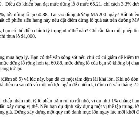
. Điều đó khiến bạn đạt mức dừng lỗ ở mức 65.21, chỉ cách 3.3% dưới
ức dừng lỗ tại 60.88. Tại sao dùng đường MA200 ngày? Rất nhiều các
 mất cổ phiếu siêu hạng này nếu đặt điểm dừng lỗ quá sát trên đường 
bạn có thể điều chỉnh tỷ trọng như thế nào? Chỉ cần làm một phép tí
hỉ thua lỗ $1,000.
ng mua hợp lý. Bạn có thể vẫn sống sót nếu chứ có cú giảm để kiểm t
t mức dừng lỗ rộng hơn tại 60.88, mức dừng lỗ của bạn sẽ không bị c
ăng trở lại.
(điểm số 5) và lúc này, bạn đã có một tấm đệm lãi khá lớn. Khi nó đ
á diễn ra sau đó và một nỗ lực ngắn để chiếm lại đỉnh cũ vào tháng 2.
chấp nhận một tỷ lệ phần trăm rủi ro rất nhỏ, ví dụ như 1% chẳng hạn.
ầu xây dựng vị thế. Nếu bạn dự định xây dựng một vị thế tập trung, 
 tăng giá. Đừng xây dựng một quy mô danh mục lớn ngay lúc mới khởi đầ