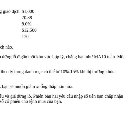
g giao dịch:
$1,000
70.88
8.0%
$12,500
176
ịch nào.
điểm dừng lỗ ở gần một khu vực hợp lý, chẳng hạn như MA10 tuần. Môt
 theo tỷ trọng danh mục có thể từ 10%-15% khi thị trường khỏe.
ăn, bạn sẽ muốn giảm xuống thấp hơn nữa.
iếu và giá dừng lỗ. Phiên bản hai yêu cầu nhập số tiền bạn chấp nhận
 số cổ phiếu cho lệnh mua của bạn.