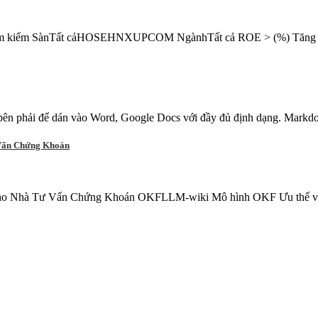
ả Tìm kiếm SànTất cảHOSEHNXUPCOM NgànhTất cả ROE > (%) Tăng 
ên phải để dán vào Word, Google Docs với đầy đủ định dạng. Markdo
Vấn Chứng Khoán
Nhà Tư Vấn Chứng Khoán OKFLLM-wiki Mô hình OKF Ưu thế vượt tr