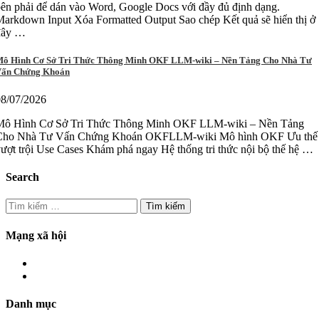
ên phải để dán vào Word, Google Docs với đầy đủ định dạng.
arkdown Input Xóa Formatted Output Sao chép Kết quả sẽ hiển thị ở
đây …
ô Hình Cơ Sở Tri Thức Thông Minh OKF LLM-wiki – Nền Tảng Cho Nhà Tư
ấn Chứng Khoán
08/07/2026
Mô Hình Cơ Sở Tri Thức Thông Minh OKF LLM-wiki – Nền Tảng
Cho Nhà Tư Vấn Chứng Khoán OKFLLM-wiki Mô hình OKF Ưu thế
ượt trội Use Cases Khám phá ngay Hệ thống tri thức nội bộ thế hệ …
Search
Tìm
kiếm
cho:
Mạng xã hội
Danh mục