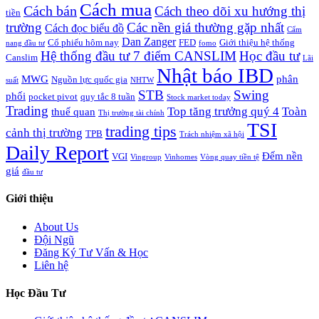
Cách mua
Cách bán
Cách theo dõi xu hướng thị
tiền
trường
Các nền giá thường gặp nhất
Cách đọc biểu đồ
Cẩm
Dan Zanger
Cổ phiếu hôm nay
FED
Giới thiệu hệ thống
nang đầu tư
fomo
Hệ thống đầu tư 7 điểm CANSLIM
Học đầu tư
Canslim
Lãi
Nhật báo IBD
MWG
phân
Nguồn lực quốc gia
suất
NHTW
STB
Swing
phối
pocket pivot
quy tắc 8 tuần
Stock market today
Trading
Top tăng trưởng quý 4
Toàn
thuế quan
Thị trường tài chính
TSI
trading tips
cảnh thị trường
TPB
Trách nhiệm xã hội
Daily Report
Đếm nền
VGI
Vingroup
Vinhomes
Vòng quay tiền tệ
giá
đầu tư
Giới thiệu
About Us
Đội Ngũ
Đăng Ký Tư Vấn & Học
Liên hệ
Học Đầu Tư