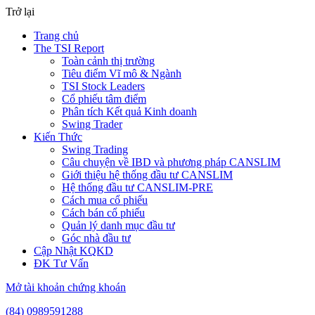
Trở lại
Trang chủ
The TSI Report
Toàn cảnh thị trường
Tiêu điểm Vĩ mô & Ngành
TSI Stock Leaders
Cổ phiếu tâm điểm
Phân tích Kết quả Kinh doanh
Swing Trader
Kiến Thức
Swing Trading
Câu chuyện về IBD và phương pháp CANSLIM
Giới thiệu hệ thống đầu tư CANSLIM
Hệ thống đầu tư CANSLIM-PRE
Cách mua cổ phiếu
Cách bán cổ phiếu
Quản lý danh mục đầu tư
Góc nhà đầu tư
Cập Nhật KQKD
ĐK Tư Vấn
Mở tài khoản chứng khoán
(84) 0989591288