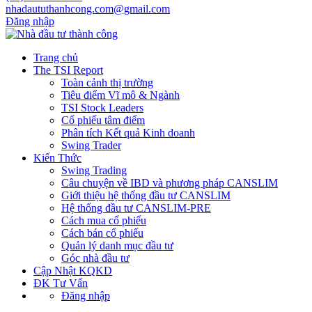
nhadaututhanhcong.com@gmail.com
Đăng nhập
Trang chủ
The TSI Report
Toàn cảnh thị trường
Tiêu điểm Vĩ mô & Ngành
TSI Stock Leaders
Cổ phiếu tâm điểm
Phân tích Kết quả Kinh doanh
Swing Trader
Kiến Thức
Swing Trading
Câu chuyện về IBD và phương pháp CANSLIM
Giới thiệu hệ thống đầu tư CANSLIM
Hệ thống đầu tư CANSLIM-PRE
Cách mua cổ phiếu
Cách bán cổ phiếu
Quản lý danh mục đầu tư
Góc nhà đầu tư
Cập Nhật KQKD
ĐK Tư Vấn
Đăng nhập