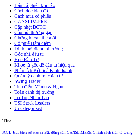
Bán cổ phiếu khi nào
Cách đọc biểu đồ
Cách mua cổ phiếu
CANSLIM-PRE
Cập nhật BCTC
Câu hỏi thường gặp
Chứng khoán thế giới
Cổ phiếu tâm điểm
Định thời điểm thị trường
Góc nhà đầu tư
Học Đầu Tư
Khỏe từ gốc để đầu tư hiệu quả
Phân tích Kết quả Kinh doanh
Quản lý danh mục đầu tư
Swing Trader
Tiêu điểm Vĩ mô & Ngành
Toàn cảnh thị trường
Trí Tuệ Nhân Tạo
TSI Stock Leaders
Uncategorized
Thẻ
ACB
baf
Bất động sản
CANSLIMPRE
Chính sách tiền tệ
Cung
bùng nổ theo đà