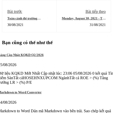
Bài trước
Bài tiếp theo
Toàn cảnh thị trường
Monday, August 30, 2021 - The
27/8/2021 - Vnindex bật tăng
Zanger Report
30/08/2021
31/08/2021
từ vùng hỗ trợ mạnh, leader
tiếp tục bứt phá
Bạn cũng có thể như thế
ảng Cập Nhật KQKD Q2/2026
05/08/2026
ữ liệu KQKD Mới Nhất Cập nhật lúc: 23:06 05/08/2026 0 kết quả Tì
kiếm SànTất cảHOSEHNXUPCOM NgànhTất cả ROE > (%) Tăng
trưởng LR > (%) P/E
arkdown to Word Converter
04/08/2026
Markdown to Word Dán mã Markdown vào bên trái. Sao chép kết quả