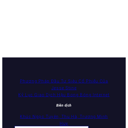
Phương Pháp Đầu Tư Siêu Cổ Phiếu Của
Jesse Stine
Kỷ Lục Giao Dịch Hậu Bong Bóng Internet
Biên dịch
Khúc Ngọc Tuyên, Thu Hà, Trương Minh
Huy