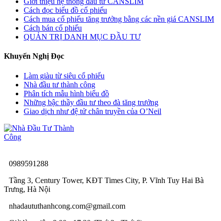
Giới thiệu hệ thống đầu tư CANSLIM
Cách đọc biểu đồ cổ phiếu
Cách mua cổ phiếu tăng trưởng bằng các nền giá CANSLIM
Cách bán cổ phiếu
QUẢN TRỊ DANH MỤC ĐẦU TƯ
Khuyến Nghị Đọc
Làm giàu từ siêu cổ phiếu
Nhà đầu tư thành công
Phân tích mẫu hình biểu đồ
Những bậc thầy đầu tư theo đà tăng trưởng
Giao dịch như đệ tử chân truyền của O’Neil
0989591288
Tầng 3, Century Tower, KĐT Times City, P. Vĩnh Tuy Hai Bà
Trưng, Hà Nội
nhadaututhanhcong.com@gmail.com