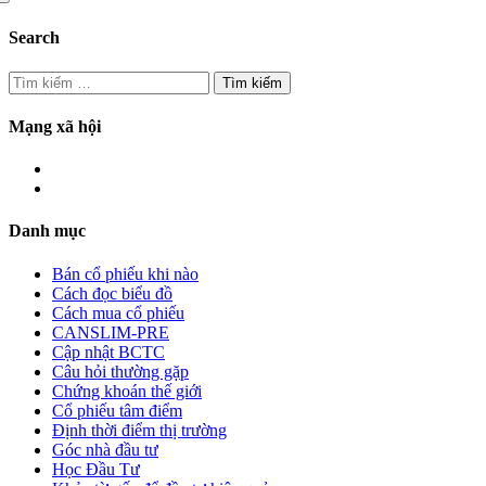
Search
Tìm
kiếm
cho:
Mạng xã hội
Danh mục
Bán cổ phiếu khi nào
Cách đọc biểu đồ
Cách mua cổ phiếu
CANSLIM-PRE
Cập nhật BCTC
Câu hỏi thường gặp
Chứng khoán thế giới
Cổ phiếu tâm điểm
Định thời điểm thị trường
Góc nhà đầu tư
Học Đầu Tư