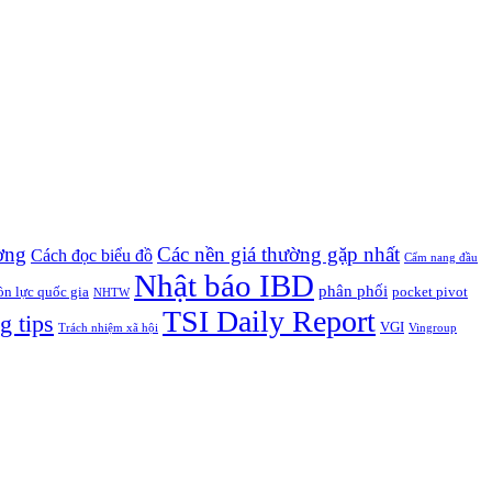
ờng
Các nền giá thường gặp nhất
Cách đọc biểu đồ
Cẩm nang đầu
Nhật báo IBD
phân phối
n lực quốc gia
pocket pivot
NHTW
TSI Daily Report
g tips
VGI
Trách nhiệm xã hội
Vingroup