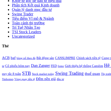
Khỏe từ gốc để đầu tư hiệu quả
Phân tích Kết quả Kinh doanh
Quản lý danh mục đầu tư
Swing Trader
Tiêu điểm Vĩ mô & Ngành
Toàn cảnh thị trường
Trí Tuệ Nhân Tạo
TSI Stock Leaders
Uncategorized
Thẻ
ACB
baf
Bất động sản
CANSLIMPRE
Chính sách tiền tệ
Cung t
bùng nổ theo đà
Hệ 
Dan Zanger
Cổ phiếu hôm nay
FED
Giới thiệu hệ thống Canslim
tư
fomo
STB
Swing Trading
thuế quan
quy tắc 8 tuần
Stock market today
Thị trườ
Đếm nền giá
Vinhomes
Vòng quay tiền tệ
đầu tư