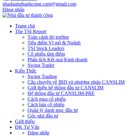
nhadaututhanhcong.com@gmail.com
Đăng nhập
Trang chủ
The TSI Report
Toàn cảnh thị trường
Tiêu điểm Vĩ mô & Ngành
TSI Stock Leaders
Cổ phiếu tâm điểm
Phân tích Kết quả Kinh doanh
Swing Trader
Kiến Thức
Swing Trading
Câu chuyện về IBD và phương pháp CANSLIM
Giới thiệu hệ thống đầu tư CANSLIM
Hệ thống đầu tư CANSLIM-PRE
Cách mua cổ phiếu
Cách bán cổ phiếu
Quản lý danh mục đầu tư
Góc nhà đầu tư
Giới thiệu
ĐK Tư Vấn
Đăng nhập