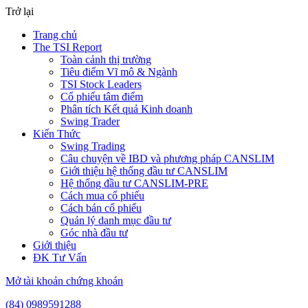
Trở lại
Trang chủ
The TSI Report
Toàn cảnh thị trường
Tiêu điểm Vĩ mô & Ngành
TSI Stock Leaders
Cổ phiếu tâm điểm
Phân tích Kết quả Kinh doanh
Swing Trader
Kiến Thức
Swing Trading
Câu chuyện về IBD và phương pháp CANSLIM
Giới thiệu hệ thống đầu tư CANSLIM
Hệ thống đầu tư CANSLIM-PRE
Cách mua cổ phiếu
Cách bán cổ phiếu
Quản lý danh mục đầu tư
Góc nhà đầu tư
Giới thiệu
ĐK Tư Vấn
Mở tài khoản chứng khoán
(84) 0989591288