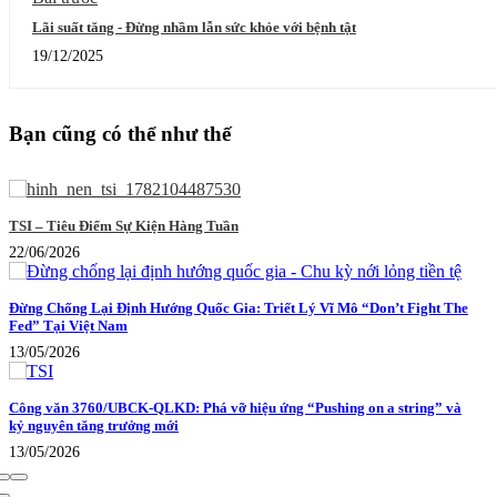
Lãi suất tăng - Đừng nhầm lẫn sức khỏe với bệnh tật
19/12/2025
Bạn cũng có thể như thế
TSI – Tiêu Điểm Sự Kiện Hàng Tuần
22/06/2026
Đừng Chống Lại Định Hướng Quốc Gia: Triết Lý Vĩ Mô “Don’t Fight The
Fed” Tại Việt Nam
13/05/2026
Công văn 3760/UBCK-QLKD: Phá vỡ hiệu ứng “Pushing on a string” và
kỷ nguyên tăng trưởng mới
13/05/2026