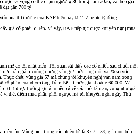
o được kỳ vọng có thể chạm ngưỡng 80 trong năm 2026, và theo giá
ể đạt gần 700 tỷ.
vốn hóa thị trường của BAF hiện nay là 11.2 nghìn tỷ đồng.
 đẩy giá cổ phiếu đi lên. Vì vậy, BAF tiếp tục được khuyến nghị mua
 mẽ do tôi phát triển. Tôi quan sát thấy các cổ phiếu sau chuỗi một
từ mức trần giảm xuống nhưng vẫn giữ mức tăng một vài % so với
ớm. Thực chất, vùng giá 57 mà chúng tôi khuyến nghị vẫn nằm trong
ng số cổ phần của nhóm ông Trầm Bê tại mức giá khoảng 60.000. Và
úp STB được hưởng lợi rất nhiều cả về các mối làm ăn, cũng như giá
 Và vì thế, điểm mua phân phối ngược mà tôi khuyến nghị ngày Thứ
 lên tàu. Vùng mua trong các phiên tới là 87.7 – 89, giá mục tiêu