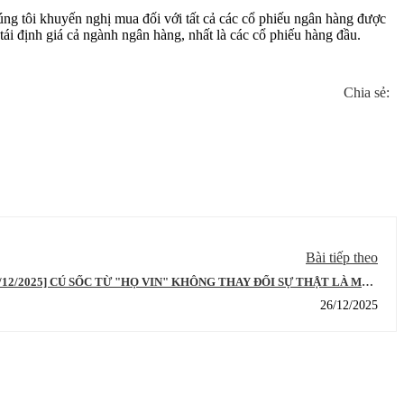
úng tôi khuyến nghị mua đối với tất cả các cổ phiếu ngân hàng được
 tái định giá cả ngành ngân hàng, nhất là các cổ phiếu hàng đầu.
Chia sẻ:
Bài tiếp theo
/12/2025] CÚ SỐC TỪ "HỌ VIN" KHÔNG THAY ĐỔI SỰ THẬT LÀ MẶT
NG ĐANG ĐỊNH GIÁ THẤP, NHẤT LÀ NHÓM NGÂN HÀNG VÀ BÁN LẺ
26/12/2025