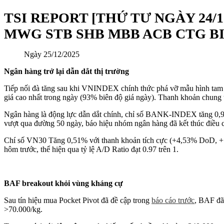
TSI REPORT [THỨ TƯ NGÀY 24/12/20
MWG STB SHB MBB ACB CTG B
Ngày
25/12/2025
Ngân hàng trở lại dẫn dắt thị trường
Tiếp nối đà tăng sau khi VNINDEX chính thức phá vỡ mẫu hình tam g
giá cao nhất trong ngày (93% biên độ giá ngày). Thanh khoản ch
Ngân hàng là động lực dẫn dắt chính, chỉ số BANK-INDEX tăng 0,92%
vượt qua đường 50 ngày, báo hiệu nhóm ngân hàng đã kết thúc điều ch
Chí số VN30 Tăng 0,51% với thanh khoản tích cực (+4,53% DoD, +11%
hôm trước, thể hiện qua tỷ lệ A/D Ratio đạt 0.97 trên 1.
BAF breakout khỏi vùng kháng cự
Sau tín hiệu mua Pocket Pivot đã đề cập trong
báo cáo trước
, BAF đã
>70.000/kg.