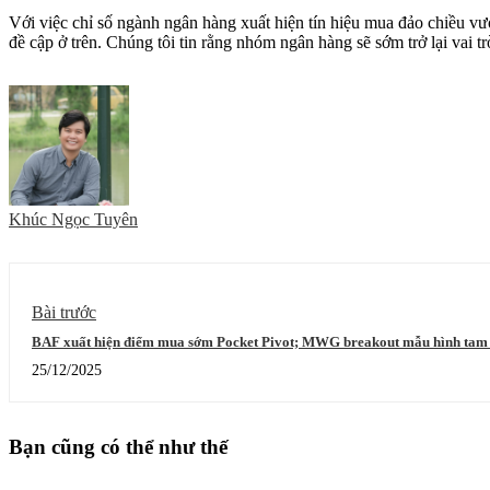
Với việc chỉ số ngành ngân hàng xuất hiện tín hiệu mua đảo chiều vư
đề cập ở trên. Chúng tôi tin rằng nhóm ngân hàng sẽ sớm trở lại vai t
Khúc Ngọc Tuyên
Bài trước
BAF xuất hiện điểm mua sớm Pocket Pivot; MWG breakout mẫu hình tam 
25/12/2025
Bạn cũng có thể như thế