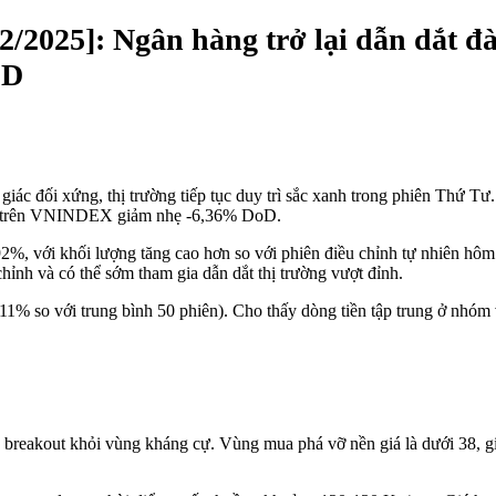
25]: Ngân hàng trở lại dẫn dắt đ
ID
iác đối xứng, thị trường tiếp tục duy trì sắc xanh trong phiên Thứ 
ung trên VNINDEX giảm nhẹ -6,36% DoD.
, với khối lượng tăng cao hơn so với phiên điều chỉnh tự nhiên hôm 
ỉnh và có thể sớm tham gia dẫn dắt thị trường vượt đỉnh.
 so với trung bình 50 phiên). Cho thấy dòng tiền tập trung ở nhóm v
 breakout khỏi vùng kháng cự. Vùng mua phá vỡ nền giá là dưới 38, g