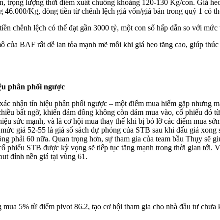
on, trọng lượng thời điểm xuất chuồng khoảng 120-130 Kg/con. Giá he
g 46.000/Kg, dòng tiền từ chênh lệch giá vốn/giá bán trong quý 1 có th
ền chênh lệch có thể đạt gần 3000 tỷ, một con số hấp dẫn so với mức 
ô của BAF rất dễ lan tỏa mạnh mẽ mỗi khi giá heo tăng cao, giúp thúc
ệu phân phối ngược
ác nhận tín hiệu phân phối ngược – một điểm mua hiếm gặp nhưng mạnh
o chiều bất ngờ, khiến đám đông không còn dám mua vào, cổ phiếu đó 
hiệu sức mạnh, và là cơ hội mua thay thế khi bị bỏ lỡ các điểm mua s
với mức giá 52-55 là giá sổ sách dự phóng của STB sau khi đấu giá xo
hông phải 60 nữa. Quan trọng hơn, sự tham gia của team bầu Thụy sẽ gi
 cổ phiếu STB được kỳ vọng sẽ tiếp tục tăng mạnh trong thời gian tới.
ut đỉnh nền giá tại vùng 61.
a 5% từ điểm pivot 86.2, tạo cơ hội tham gia cho nhà đầu tư chưa kịp