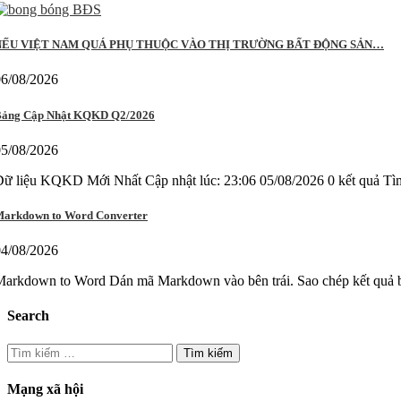
NẾU VIỆT NAM QUÁ PHỤ THUỘC VÀO THỊ TRƯỜNG BẤT ĐỘNG SẢN…
06/08/2026
ảng Cập Nhật KQKD Q2/2026
05/08/2026
Dữ liệu KQKD Mới Nhất Cập nhật lúc: 23:06 05/08/2026 0 kết qu
arkdown to Word Converter
04/08/2026
arkdown to Word Dán mã Markdown vào bên trái. Sao chép kết quả b
Search
Tìm
kiếm
cho:
Mạng xã hội