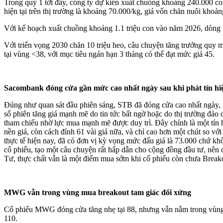
Trong quý 1 tới đây, công ty dự kiến xuất chuồng khoảng 240.000 c
hiện tại trên thị trường là khoảng 70.000/kg, giá vốn chăn nuôi khoản
Với kế hoạch xuất chuồng khoảng 1.1 triệu con vào năm 2026, dòng ti
Với triển vọng 2030 chăn 10 triệu heo, câu chuyện tăng trưởng quy m
tại vùng <38, với mục tiêu ngán hạn 3 tháng có thể đạt mức giá 45.
Sacombank đóng cửa gần mức cao nhất ngày sau khi phát tín hi
Đúng như quan sát đầu phiên sáng, STB đã đóng cửa cao nhất ngày, x
số phiên tăng giá mạnh mẽ do tin tức bất ngờ hoặc do thị trường đả
tham chiếu nhờ lực mua mạnh mẽ được duy trì. Đây chính là một tín 
nền giá, còn cách đỉnh 61 vài giá nữa, và chỉ cao hơn một chút so 
thực tế hiện nay, đã có đơn vị kỳ vọng mức đấu giá là 73.000 chứ k
cổ phiếu, tạo một câu chuyện rất hấp dẫn cho cộng đồng đầu tư, nên
Tư, thực chất vẫn là một điểm mua sớm khi cổ phiếu còn chưa Breako
MWG vẫn trong vùng mua breakout tam giác đối xứng
Cổ phiếu MWG đóng cửa tăng nhẹ tại 88, nhưng vẫn nằm trong vùng mu
110.