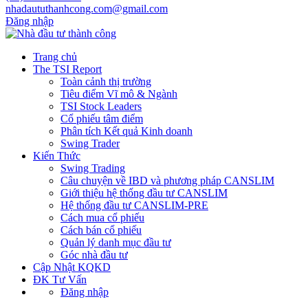
nhadaututhanhcong.com@gmail.com
Đăng nhập
Trang chủ
The TSI Report
Toàn cảnh thị trường
Tiêu điểm Vĩ mô & Ngành
TSI Stock Leaders
Cổ phiếu tâm điểm
Phân tích Kết quả Kinh doanh
Swing Trader
Kiến Thức
Swing Trading
Câu chuyện về IBD và phương pháp CANSLIM
Giới thiệu hệ thống đầu tư CANSLIM
Hệ thống đầu tư CANSLIM-PRE
Cách mua cổ phiếu
Cách bán cổ phiếu
Quản lý danh mục đầu tư
Góc nhà đầu tư
Cập Nhật KQKD
ĐK Tư Vấn
Đăng nhập