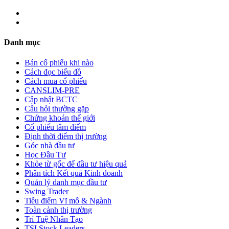
Danh mục
Bán cổ phiếu khi nào
Cách đọc biểu đồ
Cách mua cổ phiếu
CANSLIM-PRE
Cập nhật BCTC
Câu hỏi thường gặp
Chứng khoán thế giới
Cổ phiếu tâm điểm
Định thời điểm thị trường
Góc nhà đầu tư
Học Đầu Tư
Khỏe từ gốc để đầu tư hiệu quả
Phân tích Kết quả Kinh doanh
Quản lý danh mục đầu tư
Swing Trader
Tiêu điểm Vĩ mô & Ngành
Toàn cảnh thị trường
Trí Tuệ Nhân Tạo
TSI Stock Leaders