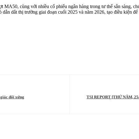
ợt MA50, cùng với nhiều cổ phiếu ngân hàng trong tư thế sẵn sàng, ch
rò dẫn dắt thị trường giai đoạn cuối 2025 và năm 2026, tạo điều kiện để
giác đối xứng
TSI REPORT [THỨ NĂM, 25
BẰNG THỊ TRƯỜ