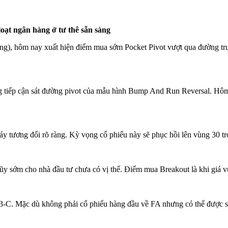
oạt ngân hàng ở tư thê sẵn sàng
ng), hôm nay xuất hiện điểm mua sớm Pocket Pivot vượt qua đường tru
 tiếp cận sát đường pivot của mẫu hình Bump And Run Reversal. Hôm 
áy tương đối rõ ràng. Kỳ vọng cổ phiếu này sẽ phục hồi lên vùng 30 tr
ũy sớm cho nhà đầu tư chưa có vị thế. Điểm mua Breakout là khi giá 
-C. Mặc dù không phải cổ phiếu hàng đầu về FA nhưng có thể được sử 