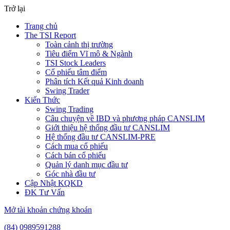
Trở lại
Trang chủ
The TSI Report
Toàn cảnh thị trường
Tiêu điểm Vĩ mô & Ngành
TSI Stock Leaders
Cổ phiếu tâm điểm
Phân tích Kết quả Kinh doanh
Swing Trader
Kiến Thức
Swing Trading
Câu chuyện về IBD và phương pháp CANSLIM
Giới thiệu hệ thống đầu tư CANSLIM
Hệ thống đầu tư CANSLIM-PRE
Cách mua cổ phiếu
Cách bán cổ phiếu
Quản lý danh mục đầu tư
Góc nhà đầu tư
Cập Nhật KQKD
ĐK Tư Vấn
Mở tài khoản chứng khoán
(84) 0989591288