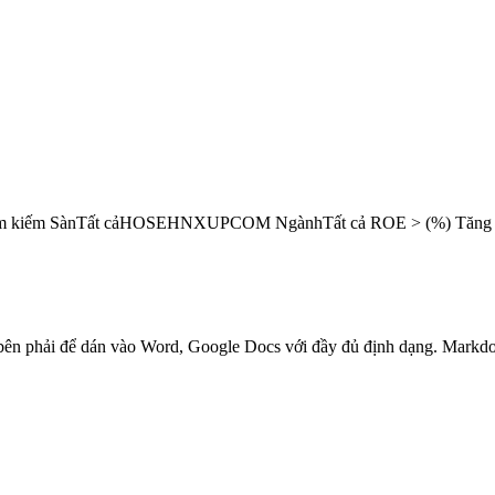
ả Tìm kiếm SànTất cảHOSEHNXUPCOM NgànhTất cả ROE > (%) Tăng 
ên phải để dán vào Word, Google Docs với đầy đủ định dạng. Markdo