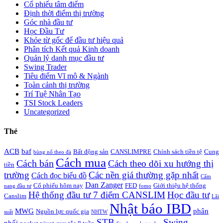
Cổ phiếu tâm điểm
Định thời điểm thị trường
Góc nhà đầu tư
Học Đầu Tư
Khỏe từ gốc để đầu tư hiệu quả
Phân tích Kết quả Kinh doanh
Quản lý danh mục đầu tư
Swing Trader
Tiêu điểm Vĩ mô & Ngành
Toàn cảnh thị trường
Trí Tuệ Nhân Tạo
TSI Stock Leaders
Uncategorized
Thẻ
ACB
baf
Bất động sản
CANSLIMPRE
Chính sách tiền tệ
Cung
bùng nổ theo đà
Cách mua
Cách bán
Cách theo dõi xu hướng thị
tiền
trường
Các nền giá thường gặp nhất
Cách đọc biểu đồ
Cẩm
Dan Zanger
Cổ phiếu hôm nay
FED
Giới thiệu hệ thống
nang đầu tư
fomo
Hệ thống đầu tư 7 điểm CANSLIM
Học đầu tư
Canslim
Lãi
Nhật báo IBD
MWG
phân
Nguồn lực quốc gia
suất
NHTW
STB
Swing
phối