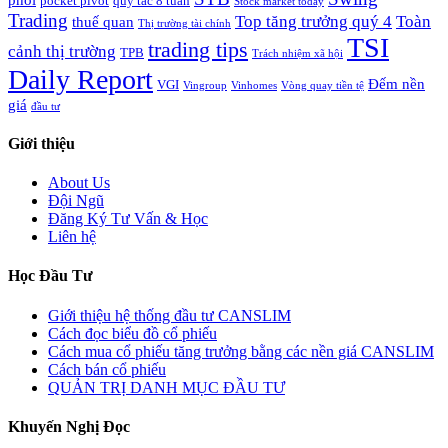
pocket pivot
quy tắc 8 tuần
Stock market today
Trading
Top tăng trưởng quý 4
Toàn
thuế quan
Thị trường tài chính
TSI
trading tips
cảnh thị trường
TPB
Trách nhiệm xã hội
Daily Report
Đếm nền
VGI
Vingroup
Vinhomes
Vòng quay tiền tệ
giá
đầu tư
Giới thiệu
About Us
Đội Ngũ
Đăng Ký Tư Vấn & Học
Liên hệ
Học Đầu Tư
Giới thiệu hệ thống đầu tư CANSLIM
Cách đọc biểu đồ cổ phiếu
Cách mua cổ phiếu tăng trưởng bằng các nền giá CANSLIM
Cách bán cổ phiếu
QUẢN TRỊ DANH MỤC ĐẦU TƯ
Khuyến Nghị Đọc