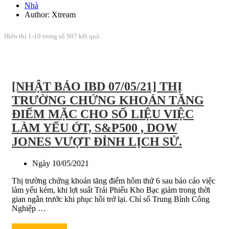
Nhà
Author: Xtream
Hiển thị 1-10 trong số 907 kết quả
[NHẬT BÁO IBD 07/05/21] THỊ
TRƯỜNG CHỨNG KHOÁN TĂNG
ĐIỂM MẶC CHO SỐ LIỆU VIỆC
LÀM YẾU ỚT, S&P500 , DOW
JONES VƯỢT ĐỈNH LỊCH SỬ.
Ngày
10/05/2021
Thị trường chứng khoán tăng điểm hôm thứ 6 sau báo cáo việc
làm yếu kém, khi lợi suất Trái Phiếu Kho Bạc giảm trong thời
gian ngắn trước khi phục hồi trở lại. Chỉ số Trung Bình Công
Nghiệp …