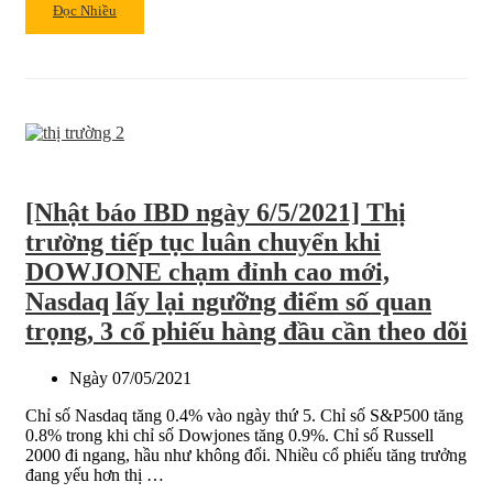
Read
Đọc Nhiều
more
about
[NHẬT
BÁO
IBD
07/05/21]
THỊ
TRƯỜNG
[Nhật báo IBD ngày 6/5/2021] Thị
CHỨNG
KHOÁN
trường tiếp tục luân chuyển khi
TĂNG
DOWJONE chạm đỉnh cao mới,
ĐIỂM
Nasdaq lấy lại ngưỡng điểm số quan
MẶC
CHO
trọng, 3 cổ phiếu hàng đầu cần theo dõi
SỐ
LIỆU
Ngày
07/05/2021
VIỆC
LÀM
Chỉ số Nasdaq tăng 0.4% vào ngày thứ 5. Chỉ số S&P500 tăng
YẾU
0.8% trong khi chỉ số Dowjones tăng 0.9%. Chỉ số Russell
ỚT,
2000 đi ngang, hầu như không đổi. Nhiều cổ phiếu tăng trưởng
S&P500
đang yếu hơn thị …