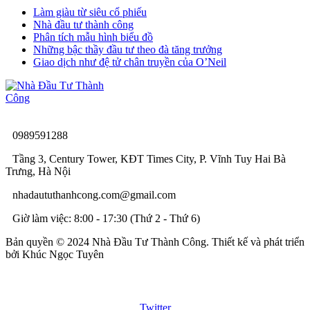
Làm giàu từ siêu cổ phiếu
Nhà đầu tư thành công
Phân tích mẫu hình biểu đồ
Những bậc thầy đầu tư theo đà tăng trưởng
Giao dịch như đệ tử chân truyền của O’Neil
0989591288
Tầng 3, Century Tower, KĐT Times City, P. Vĩnh Tuy Hai Bà
Trưng, Hà Nội
nhadaututhanhcong.com@gmail.com
Giờ làm việc: 8:00 - 17:30 (Thứ 2 - Thứ 6)
Bản quyền © 2024 Nhà Đầu Tư Thành Công. Thiết kế và phát triển
bởi Khúc Ngọc Tuyên
Twitter