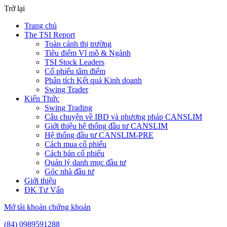
Trở lại
Trang chủ
The TSI Report
Toàn cảnh thị trường
Tiêu điểm Vĩ mô & Ngành
TSI Stock Leaders
Cổ phiếu tâm điểm
Phân tích Kết quả Kinh doanh
Swing Trader
Kiến Thức
Swing Trading
Câu chuyện về IBD và phương pháp CANSLIM
Giới thiệu hệ thống đầu tư CANSLIM
Hệ thống đầu tư CANSLIM-PRE
Cách mua cổ phiếu
Cách bán cổ phiếu
Quản lý danh mục đầu tư
Góc nhà đầu tư
Giới thiệu
ĐK Tư Vấn
Mở tài khoản chứng khoán
(84) 0989591288