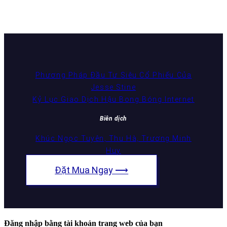
Phương Pháp Đầu Tư Siêu Cổ Phiếu Của
Jesse Stine
Kỷ Lục Giao Dịch Hậu Bong Bóng Internet
Biên dịch
Khúc Ngọc Tuyên, Thu Hà, Trương Minh
Huy
Đặt Mua Ngay ⟶
Đăng nhập bằng tài khoản trang web của bạn