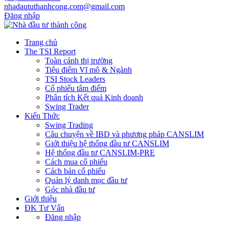
nhadaututhanhcong.com@gmail.com
Đăng nhập
Trang chủ
The TSI Report
Toàn cảnh thị trường
Tiêu điểm Vĩ mô & Ngành
TSI Stock Leaders
Cổ phiếu tâm điểm
Phân tích Kết quả Kinh doanh
Swing Trader
Kiến Thức
Swing Trading
Câu chuyện về IBD và phương pháp CANSLIM
Giới thiệu hệ thống đầu tư CANSLIM
Hệ thống đầu tư CANSLIM-PRE
Cách mua cổ phiếu
Cách bán cổ phiếu
Quản lý danh mục đầu tư
Góc nhà đầu tư
Giới thiệu
ĐK Tư Vấn
Đăng nhập