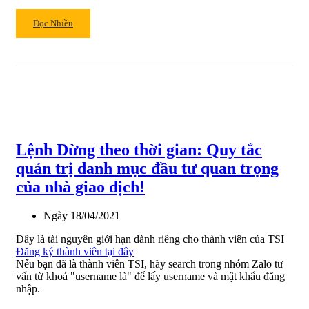
,
DOW
Read
Đọc Nhiều
JONES
more
VƯỢT
about
ĐỈNH
[Nhật
LỊCH
báo
SỬ.
IBD
ngày
6/5/2021]
Thị
Lệnh Dừng theo thời gian: Quy tắc
trường
tiếp
quản trị danh mục đầu tư quan trọng
tục
của nhà giao dịch!
luân
chuyển
Ngày
18/04/2021
khi
DOWJONE
Đây là tài nguyên giới hạn dành riêng cho thành viên của TSI
chạm
Đăng ký thành viên tại đây
đỉnh
Nếu bạn đã là thành viên TSI, hãy search trong nhóm Zalo tư
cao
vấn từ khoá "username là" để lấy username và mật khẩu đăng
mới,
nhập.
Nasdaq