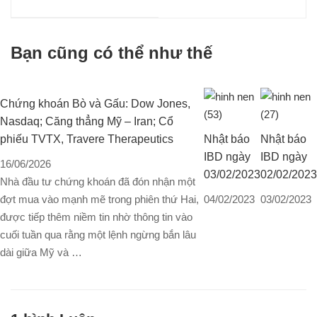
thấp để duy trì mức
KQKD quý 1 tăng
upsize hấp dẫn, đang
trưởng 167%, ước tính
có điểm mua tiếp diễn
giá mục tiêu cho thấy
Bạn cũng có thể như thế
upsize lên tới 47%
Chứng khoán Bò và Gấu: Dow Jones,
Nasdaq; Căng thẳng Mỹ – Iran; Cổ
phiếu TVTX, Travere Therapeutics
Nhật báo
Nhật báo
IBD ngày
IBD ngày
16/06/2026
03/02/2023
02/02/2023
Nhà đầu tư chứng khoán đã đón nhận một
đợt mua vào mạnh mẽ trong phiên thứ Hai,
04/02/2023
03/02/2023
được tiếp thêm niềm tin nhờ thông tin vào
cuối tuần qua rằng một lệnh ngừng bắn lâu
dài giữa Mỹ và …