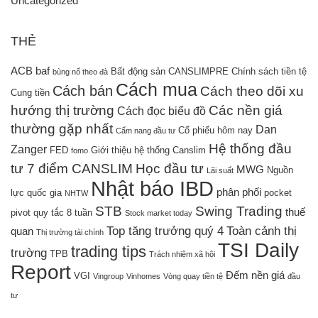
Uncategorized
THẺ
ACB
baf
Bất động sản
CANSLIMPRE
Chính sách tiền tệ
bùng nổ theo đà
Cách mua
Cách bán
Cách theo dõi xu
Cung tiền
hướng thị trường
Các nền giá
Cách đọc biểu đồ
thường gặp nhất
Dan
Cổ phiếu hôm nay
Cẩm nang đầu tư
Hệ thống đầu
Zanger
FED
Giới thiệu hệ thống Canslim
fomo
tư 7 điểm CANSLIM
Học đầu tư
MWG
Nguồn
Lãi suất
Nhật báo IBD
phân phối
lực quốc gia
pocket
NHTW
STB
Swing Trading
thuế
pivot
quy tắc 8 tuần
Stock market today
Top tăng trưởng quý 4
Toàn cảnh thị
quan
Thị trường tài chính
TSI Daily
trading tips
trường
TPB
Trách nhiệm xã hội
Report
Đếm nền giá
VGI
Vingroup
Vinhomes
Vòng quay tiền tệ
đầu
tư