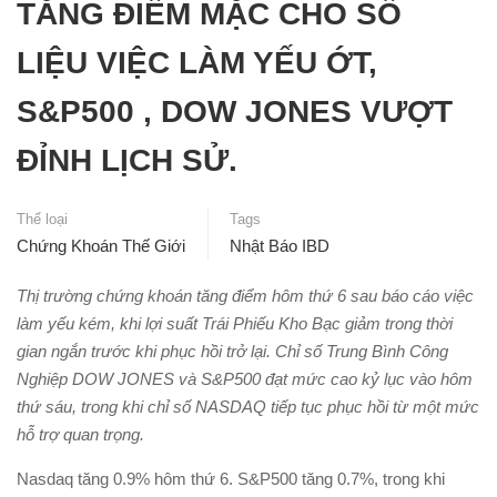
TĂNG ĐIỂM MẶC CHO SỐ
LIỆU VIỆC LÀM YẾU ỚT,
S&P500 , DOW JONES VƯỢT
ĐỈNH LỊCH SỬ.
Thể loại
Tags
Chứng Khoán Thế Giới
Nhật Báo IBD
Thị trường chứng khoán tăng điểm hôm thứ 6 sau báo cáo việc
làm yếu kém, khi lợi suất Trái Phiếu Kho Bạc giảm trong thời
gian ngắn trước khi phục hồi trở lại. Chỉ số Trung Bình Công
Nghiệp DOW JONES và S&P500 đạt mức cao kỷ lục vào hôm
thứ sáu, trong khi chỉ số NASDAQ tiếp tục phục hồi từ một mức
hỗ trợ quan trọng.
Nasdaq tăng 0.9% hôm thứ 6. S&P500 tăng 0.7%, trong khi