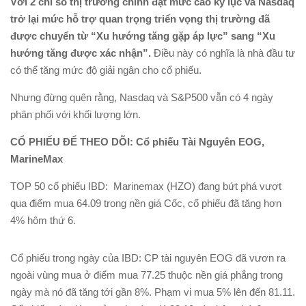
Với 2 chỉ số thị trường chính đạt mức cao kỷ lục và Nasdaq
trở lại mức hỗ trợ quan trọng triển vọng thị trường đã
được chuyển từ “Xu hướng tăng gặp áp lực” sang “Xu
hướng tăng được xác nhận”.
Điều này có nghĩa là nhà đầu tư
có thể tăng mức độ giải ngân cho cổ phiếu.
Nhưng đừng quên rằng, Nasdaq và S&P500 vẫn có 4 ngày
phân phối với khối lượng lớn.
CỔ PHIẾU ĐỂ THEO DÕI: Cổ phiếu Tài Nguyên EOG,
MarineMax
TOP 50 cổ phiếu IBD: Marinemax (HZO) đang bứt phá vượt
qua điểm mua 64.09 trong nền giá Cốc, cổ phiếu đã tăng hơn
4% hôm thứ 6.
Cổ phiếu trong ngày của IBD: CP tài nguyên EOG đã vươn ra
ngoài vùng mua ở điểm mua 77.25 thuộc nền giá phẳng trong
ngày mà nó đã tăng tới gần 8%. Phạm vi mua 5% lên đến 81.11.