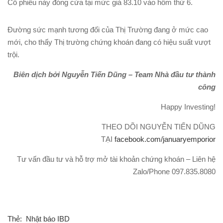
Cổ phiếu này đóng cửa tại mức giá 83.10 vào hôm thứ 6.
Đường sức mạnh tương đối của Thị Trường đang ở mức cao
mới, cho thấy Thị trường chứng khoán đang có hiệu suất vượt
trội.
Biên dịch bởi Nguyễn Tiến Dũng – Team Nhà đầu tư thành
công
Happy Investing!
THEO DÕI NGUYỄN TIẾN DŨNG
TẠI
facebook.com/januaryemporior
Tư vấn đầu tư và hỗ trợ mở tài khoản chứng khoán – Liên hệ
Zalo/Phone 097.835.8080
Thẻ:
Nhật báo IBD