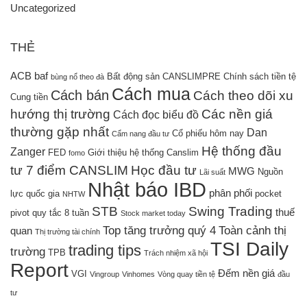
Uncategorized
THẺ
ACB
baf
Bất động sản
CANSLIMPRE
Chính sách tiền tệ
bùng nổ theo đà
Cách mua
Cách bán
Cách theo dõi xu
Cung tiền
hướng thị trường
Các nền giá
Cách đọc biểu đồ
thường gặp nhất
Dan
Cổ phiếu hôm nay
Cẩm nang đầu tư
Hệ thống đầu
Zanger
FED
Giới thiệu hệ thống Canslim
fomo
tư 7 điểm CANSLIM
Học đầu tư
MWG
Nguồn
Lãi suất
Nhật báo IBD
phân phối
lực quốc gia
pocket
NHTW
STB
Swing Trading
thuế
pivot
quy tắc 8 tuần
Stock market today
Top tăng trưởng quý 4
Toàn cảnh thị
quan
Thị trường tài chính
TSI Daily
trading tips
trường
TPB
Trách nhiệm xã hội
Report
Đếm nền giá
VGI
Vingroup
Vinhomes
Vòng quay tiền tệ
đầu
tư