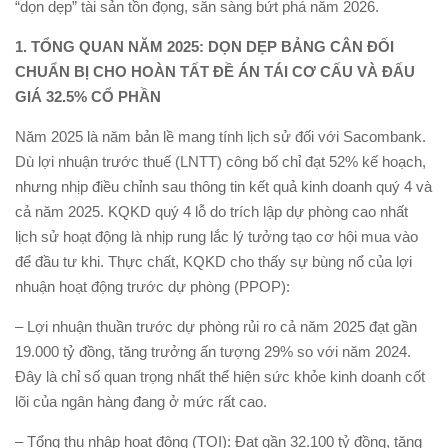
“dọn dẹp” tài sản tồn đọng, sẵn sàng bứt phá năm 2026.
1. TỔNG QUAN
NĂM 2025
: DỌN DẸP BẢNG CÂN ĐỐI
CHUẨN BỊ CHO HOÀN TẤT ĐỀ ÁN TÁI CƠ CẤU VÀ ĐẤU
GIÁ 32.5% CỔ PHẦN
Năm 2025 là năm bản lề mang tính lịch sử đối với Sacombank.
Dù lợi nhuận trước thuế (LNTT) công bố chỉ đạt 52% kế hoạch,
nhưng nhịp điều chỉnh sau thông tin kết quả kinh doanh quý 4 và
cả năm 2025. KQKD quý 4 lỗ do trích lập dự phòng cao nhất
lịch sử hoạt động là nhịp rung lắc lý tưởng tạo cơ hội mua vào
để đầu tư khi. Thực chất, KQKD cho thấy sự bùng nổ của lợi
nhuận hoạt động trước dự phòng (PPOP):
– Lợi nhuận thuần trước dự phòng rủi ro cả năm 2025 đạt gần
19.000 tỷ đồng, tăng trưởng ấn tượng 29% so với năm 2024.
Đây là chỉ số quan trọng nhất thể hiện sức khỏe kinh doanh cốt
lõi của ngân hàng đang ở mức rất cao.
– Tổng thu nhập hoạt động (TOI): Đạt gần 32.100 tỷ đồng, tăng