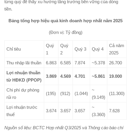
từng quý để thấy xu hướng tăng trưởng bền vững của dòng
tiền.
Bảng tổng hợp hiệu quả kinh doanh hợp nhất năm 2025
(Đơn vị: Tỷ đồng)
Quý
Quý
Cả năm
Chỉ tiêu
Quý 3
Quý 4
1
2
2025
Thu nhập lãi thuần
6.863
6.585
7.874
~5.378
26.700
Lợi nhuận thuần
3.869
4.569
4.701
~5.861
19.000
từ HĐKD (PPOP)
Chi phí dự phòng
~
(195)
(912)
(1.044)
(11.300)
rủi ro
(9.149)
Lợi nhuận trước
~
3.674
3.657
3.657
7.628
thuế
(3.360)
Nguồn số liệu: BCTC Hợp nhất Q3/2025 và Thông cáo báo chí