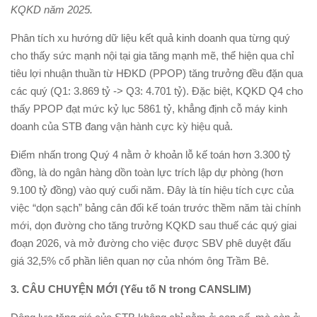
KQKD năm 2025.
Phân tích xu hướng dữ liệu kết quả kinh doanh qua từng quý
cho thấy sức mạnh nội tại gia tăng mạnh mẽ, thể hiện qua chỉ
tiêu lợi nhuận thuần từ HĐKD (PPOP) tăng trưởng đều đặn qua
các quý (Q1: 3.869 tỷ -> Q3: 4.701 tỷ). Đặc biệt, KQKD Q4 cho
thấy PPOP đạt mức kỷ lục 5861 tỷ, khẳng định cỗ máy kinh
doanh của STB đang vận hành cực kỳ hiệu quả.
Điểm nhấn trong Quý 4 nằm ở khoản lỗ kế toán hơn 3.300 tỷ
đồng, là do ngân hàng dồn toàn lực trích lập dự phòng (hơn
9.100 tỷ đồng) vào quý cuối năm. Đây là tín hiệu tích cực của
việc “dọn sạch” bảng cân đối kế toán trước thềm năm tài chính
mới, dọn đường cho tăng trưởng KQKD sau thuế các quý giai
đoạn 2026, và mở đường cho việc được SBV phê duyệt đấu
giá 32,5% cổ phần liên quan nợ của nhóm ông Trầm Bê.
3. CÂU CHUYỆN
MỚI (Yếu tố N trong CANSLIM)