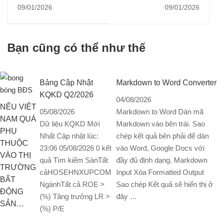
05/01/2026]
KQKD QUÝ 4 NĂM
09/01/2026
09/01/2026
2025 VÀ KHUYẾN
NGHỊ
Bạn cũng có thể như thế
Bảng Cập Nhật
Markdown to Word Converter
KQKD Q2/2026
04/08/2026
NẾU VIỆT
05/08/2026
Markdown to Word Dán mã
NAM QUÁ
Dữ liệu KQKD Mới
Markdown vào bên trái. Sao
PHỤ
Nhất Cập nhật lúc:
chép kết quả bên phải để dán
THUỘC
23:06 05/08/2026 0 kết
vào Word, Google Docs với
VÀO THỊ
quả Tìm kiếm SànTất
đầy đủ định dạng. Markdown
TRƯỜNG
cảHOSEHNXUPCOM
Input Xóa Formatted Output
BẤT
NgànhTất cả ROE >
Sao chép Kết quả sẽ hiển thị ở
ĐỘNG
(%) Tăng trưởng LR >
đây …
SẢN…
(%) P/E