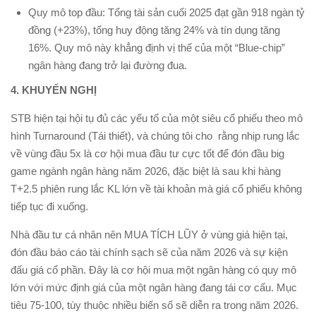
Quy mô top đầu: Tổng tài sản cuối 2025 đạt gần 918 ngàn tỷ
đồng (+23%), tổng huy động tăng 24% và tín dụng tăng
16%. Quy mô này khẳng định vị thế của một “Blue-chip”
ngân hàng đang trở lại đường đua.
4. KHUYẾN NGHỊ
STB hiện tại hội tụ đủ các yếu tố của một siêu cổ phiếu theo mô
hình Turnaround (Tái thiết), và chúng tôi cho rằng nhịp rung lắc
về vùng đầu 5x là cơ hội mua đầu tư cực tốt để đón đầu big
game ngành ngân hàng năm 2026, đặc biệt là sau khi hàng
T+2.5 phiên rung lắc KL lớn về tài khoản mà giá cổ phiếu không
tiếp tục đi xuống.
Nhà đầu tư cá nhân nên MUA TÍCH LŨY ở vùng giá hiện tại,
đón đầu báo cáo tài chính sạch sẽ của năm 2026 và sự kiện
đấu giá cổ phần. Đây là cơ hội mua một ngân hàng có quy mô
lớn với mức định giá của một ngân hàng đang tái cơ cấu. Mục
tiêu 75-100, tùy thuộc nhiều biến số sẽ diễn ra trong năm 2026.