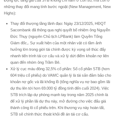
Động lực tăng giá của STB không chỉ nằm ở con số, mà còn ở
những thay đổi mang tính bước ngoặt (New Management, New
Highs):
Thay đổi thượng tầng lãnh đạo: Ngày 23/12/2025, HĐQT
Sacombank đã thông qua nghị quyết bổ nhiệm ông Nguyễn
Đức Thụy (nguyên Chủ tịch LPBank) làm Quyền Tổng
Giám đốc,. Sự xuất hiện của một nhân vật có tầm ảnh
hưởng lớn trong giới tài chính được kỳ vọng sẽ thúc đẩy
nhanh tiến trình tái cơ cấu và xử lý dứt điểm khoản nợ liên
quan đến nhóm ông Trầm Bê.
Xử lý cục máu đông 32,5% cổ phần: Số cổ phần STB (hơn
604 triệu cổ phiếu) do VAMC quản lý là tài sản đảm bảo cho
khoản nợ gốc và lãi khổng lồ (tổng nghĩa vụ nợ bao gồm lãi
dự thu lên tới hơn 69.000 tỷ đồng tính đến cuối 2024). Việc
STB trích lập dự phòng mạnh tay trong năm 2025 chính là
để xử lý phần lãi dự thu này, mở đường cho việc đấu giá
thành công lô cổ phiếu trên. Khi thương vụ này hoàn tất,
STB sẽ chính thức thoát khỏi đề án tái cơ cấu.