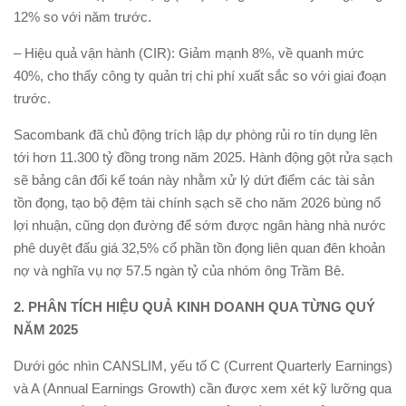
12% so với năm trước.
– Hiệu quả vận hành (CIR): Giảm mạnh 8%, về quanh mức
40%, cho thấy công ty quản trị chi phí xuất sắc so với giai đoạn
trước.
Sacombank đã chủ động trích lập dự phòng rủi ro tín dụng lên
tới hơn 11.300 tỷ đồng trong năm 2025. Hành động gột rửa sạch
sẽ bảng cân đối kế toán này nhằm xử lý dứt điểm các tài sản
tồn đọng, tạo bộ đệm tài chính sạch sẽ cho năm 2026 bùng nổ
lợi nhuận, cũng dọn đường để sớm được ngân hàng nhà nước
phê duyệt đấu giá 32,5% cổ phần tồn đọng liên quan đên khoản
nợ và nghĩa vụ nợ 57.5 ngàn tỷ của nhóm ông Trầm Bê.
2. PHÂN TÍCH HIỆU QUẢ KINH DOANH QUA TỪNG QUÝ
NĂM 2025
Dưới góc nhìn CANSLIM, yếu tố C (Current Quarterly Earnings)
và A (Annual Earnings Growth) cần được xem xét kỹ lưỡng qua