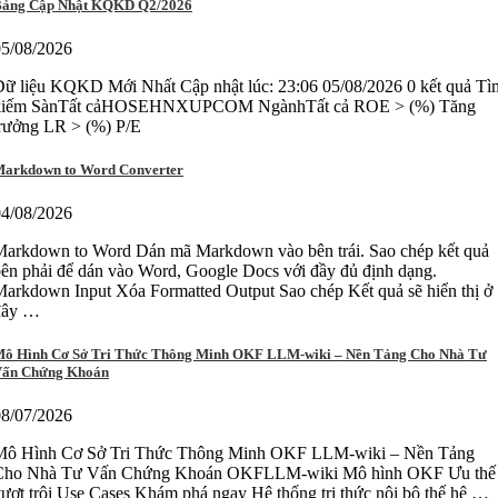
ảng Cập Nhật KQKD Q2/2026
05/08/2026
ữ liệu KQKD Mới Nhất Cập nhật lúc: 23:06 05/08/2026 0 kết quả Tì
kiếm SànTất cảHOSEHNXUPCOM NgànhTất cả ROE > (%) Tăng
trưởng LR > (%) P/E
arkdown to Word Converter
04/08/2026
Markdown to Word Dán mã Markdown vào bên trái. Sao chép kết quả
ên phải để dán vào Word, Google Docs với đầy đủ định dạng.
arkdown Input Xóa Formatted Output Sao chép Kết quả sẽ hiển thị ở
đây …
ô Hình Cơ Sở Tri Thức Thông Minh OKF LLM-wiki – Nền Tảng Cho Nhà Tư
ấn Chứng Khoán
08/07/2026
Mô Hình Cơ Sở Tri Thức Thông Minh OKF LLM-wiki – Nền Tảng
Cho Nhà Tư Vấn Chứng Khoán OKFLLM-wiki Mô hình OKF Ưu thế
ượt trội Use Cases Khám phá ngay Hệ thống tri thức nội bộ thế hệ …