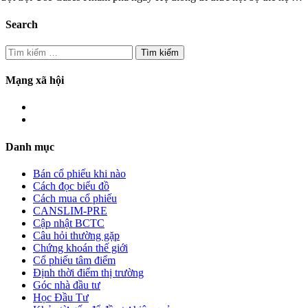
Search
Tìm
kiếm
cho:
Mạng xã hội
Danh mục
Bán cổ phiếu khi nào
Cách đọc biểu đồ
Cách mua cổ phiếu
CANSLIM-PRE
Cập nhật BCTC
Câu hỏi thường gặp
Chứng khoán thế giới
Cổ phiếu tâm điểm
Định thời điểm thị trường
Góc nhà đầu tư
Học Đầu Tư