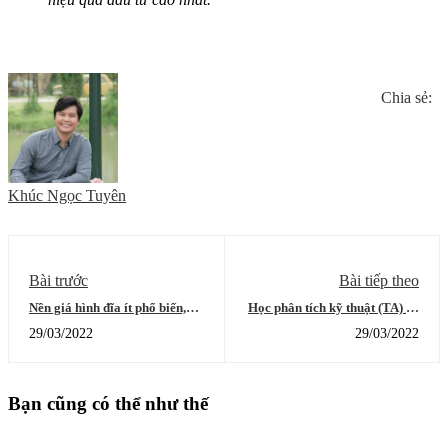
Chia sẻ:
Khúc Ngọc Tuyên
Bài trước
Bài tiếp theo
Nền giá hình đĩa ít phổ biến,
Học phân tích kỹ thuật (TA) có
nhưng là một mẫu hình mạnh
dễ như đa số mọi người nghĩ
29/03/2022
29/03/2022
mẽ
hay không?
Bạn cũng có thể như thế