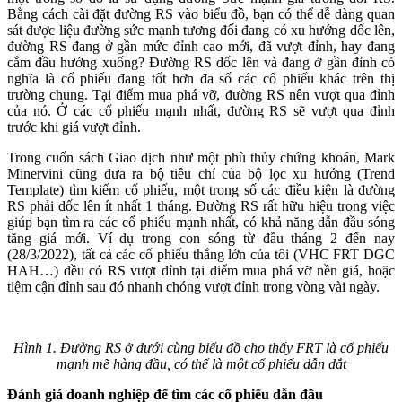
Bằng cách cài đặt đường RS vào biểu đồ, bạn có thể dễ dàng quan
sát được liệu đường sức mạnh tương đối đang có xu hướng dốc lên,
đường RS đang ở gần mức đỉnh cao mới, đã vượt đỉnh, hay đang
cắm đầu hướng xuống? Đường RS dốc lên và đang ở gần đỉnh có
nghĩa là cổ phiếu đang tốt hơn đa số các cổ phiếu khác trên thị
trường chung. Tại điểm mua phá vỡ, đường RS nên vượt qua đỉnh
của nó. Ở các cổ phiếu mạnh nhất, đường RS sẽ vượt qua đỉnh
trước khi giá vượt đỉnh.
Trong cuốn sách Giao dịch như một phù thủy chứng khoán, Mark
Minervini cũng đưa ra bộ tiêu chí của bộ lọc xu hướng (Trend
Template) tìm kiếm cổ phiếu, một trong số các điều kiện là đường
RS phải dốc lên ít nhất 1 tháng. Đường RS rất hữu hiệu trong việc
giúp bạn tìm ra các cổ phiếu mạnh nhất, có khả năng dẫn đầu sóng
tăng giá mới. Ví dụ trong con sóng từ đầu tháng 2 đến nay
(28/3/2022), tất cả các cổ phiếu thắng lớn của tôi (VHC FRT DGC
HAH…) đều có RS vượt đỉnh tại điểm mua phá vỡ nền giá, hoặc
tiệm cận đỉnh sau đó nhanh chóng vượt đỉnh trong vòng vài ngày.
Hình 1. Đường RS ở dưới cùng biểu đồ cho thấy FRT là cổ phiếu
mạnh mẽ hàng đầu, có thể là một cổ phiếu dẫn dắt
Đánh giá doanh nghiệp để tìm các cổ phiếu dẫn đầu