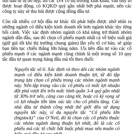
hội đầu tư bị bó hẹp, thì các DN có thị trường xuất khẩu, vẫn duy trì
được hoạt động, có KQKD quý gần nhất bứt phá mạnh, nên các
công ty này sẽ thu hút được cộng đồng đầu tư.
Còn rất nhiều cơ hội đầu tư khác tôi phát hiện được nhờ nhìn ra
những ngành có điều kiện kinh doanh tốt hơn ngành khác tùy từng
bối cảnh. Việc xác định nhóm ngành có khả năng trở thành nhóm
ngành dẫn đầu, sau đó chọn cổ phiếu mạnh nhất cả về hiệu suất giá
(giữ giá tốt khi thị trường chung giảm) lẫn yếu tố cơ bản, sẽ giúp
bạn liên tục chiến thắng lớn hàng năm. Ưu tiên đầu tư vào các cổ
phiếu mạnh ở các ngành mạnh cũng chính là một trong số 10 quy
tắc đầu tư quan trọng hàng đầu mà tôi theo đuổi:
Nguyên tắc số 6: Xác định và theo dõi các nhóm ngành
mạnh có điều kiện kinh doanh thuận lợi, từ đó tập
trung lựa chọn cổ phiếu trong các nhóm ngành mạnh
này. Nên tập trung vào các cổ phiếu có mức lợi nhuận
đột phá vượt lên trên mức bình quân 3-4 quý gần nhất
từ 30% trở nên, càng cao càng tốt, hoặc có kỳ vọng sẽ
có lợi nhuận lớn làm xúc tác cho cổ phiếu tăng. Các
nhà đầu tư thành công nhất thể giới đều sử dụng
nguyên tắc này, ví dụ nguyên tắc “Cổ phiếu lớn
(bigstock)” của O’Neil, đó là chọn các cổ phiếu thuộc
các nhóm ngành đang thuận lợi nhất, đó là các cổ
phiếu mà các tổ chức bắt buộc phải mua nếu muốn có
hiệu quả đầu tư cao nhất.