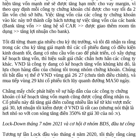
hiện tăng vốn mạnh mẽ sẽ được tăng hạn mức cho vay margin, vì
theo quy định mỗi công ty chứng khoán chỉ được cho vay tối đa 2
lần vốn chủ sở hữu. Việc tăng vốn của các công ty chứng khoán
vào lúc này trở thành cấp bách tương tự việc tăng vốn của các bank
(Bank tăng vốn >> tăng hệ số CAR >> được giao thêm room tín
dụng >> tăng lợi nhuận cho bank).
Tôi đã từng tham gia nhiều chu kỳ thị trường, và tôi đã nhận ra rằng
trong các chu kỳ tăng giá mạnh thì các cổ phiếu đang có điều kiện
kinh doanh tốt, đang có nhu cầu vốn cao để phát triển, có xây dựng
kế hoạch tăng vốn, thì hiệu suất giá chắc chắn hơn hẳn các công ty
khác. VND là công ty đang có kế hoạch tăng vốn khủng khi đó, là
lựa chọn hàng đầu của chúng tôi trong nhóm chứng khoán. Chúng
tôi bắt đầu vị thế ở VND vùng giá 26 27 (chưa tính điều chỉnh), và
mua tiếp vùng 29 khi cổ phiếu tích lũy quanh đường MA50 ngày.
Chẳng mấy chốc phát hiện về sự hấp dẫn của các công ty chứng
khoán có kế hoạch tăng vốn mạnh cũng được cộng đồng nhận ra.
Cổ phiếu này đã tăng giá điên cuồng nhiều lần kể từ khi vượt mốc
giá 30, lợi nhuận tôi kiếm được ở VND là rất cao (nhưng nói thật là
hơi nhỏ so với con sóng tăng điên 350% từ giá 30 của nó :v).
Lock-Down tháng 7 năm 2021 và cơ hội ở nhóm BDS, đầu tư công
Tương tự lần Lock đầu vào tháng 4 năm 2020, tôi thấy rằng càng