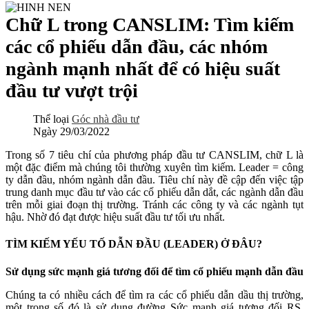
Chữ L trong CANSLIM: Tìm kiếm
các cổ phiếu dẫn đầu, các nhóm
ngành mạnh nhất để có hiệu suất
đầu tư vượt trội
Thể loại
Góc nhà đầu tư
Ngày
29/03/2022
Trong số 7 tiêu chí của phương pháp đầu tư CANSLIM, chữ L là
một đặc điểm mà chúng tôi thường xuyên tìm kiếm. Leader = công
ty dẫn đầu, nhóm ngành dẫn đầu. Tiêu chí này đề cập đến việc tập
trung danh mục đầu tư vào các cổ phiếu dẫn dắt, các ngành dẫn đầu
trên mỗi giai đoạn thị trường. Tránh các công ty và các ngành tụt
hậu. Nhờ đó đạt được hiệu suất đầu tư tối ưu nhất.
TÌM KIẾM YẾU TỐ DẪN ĐẦU (LEADER) Ở ĐÂU?
Sử dụng sức mạnh giá tương đối để tìm cổ phiếu mạnh dẫn đầu
Chúng ta có nhiều cách để tìm ra các cổ phiếu dẫn dầu thị trường,
một trong số đó là sử dụng đường Sức mạnh giá tương đối RS.