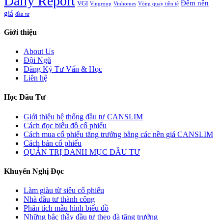
Daily Report
Đếm nền
VGI
Vingroup
Vinhomes
Vòng quay tiền tệ
giá
đầu tư
Giới thiệu
About Us
Đội Ngũ
Đăng Ký Tư Vấn & Học
Liên hệ
Học Đầu Tư
Giới thiệu hệ thống đầu tư CANSLIM
Cách đọc biểu đồ cổ phiếu
Cách mua cổ phiếu tăng trưởng bằng các nền giá CANSLIM
Cách bán cổ phiếu
QUẢN TRỊ DANH MỤC ĐẦU TƯ
Khuyến Nghị Đọc
Làm giàu từ siêu cổ phiếu
Nhà đầu tư thành công
Phân tích mẫu hình biểu đồ
Những bậc thầy đầu tư theo đà tăng trưởng