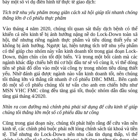
bày một số ví dụ điển hình từ thực tế giao dịch:
Tích trữ nhu yếu phẩm trong giãn cách xã hội giúp tôi nhanh chóng
thắng lớn ở cổ phiếu thực phẩm
Vào tháng 4 năm 2020, chúng tôi quan sát thấy dịch bệnh có thể
khiến cả nền kinh tế bị ảnh hưởng nặng nề do Lock-Down toàn xã
hội, thế nhưng riêng ngành thực phẩm và tiêu dùng thiết yếu sẽ
không bị ảnh hưởng. Ngược lại, hiện tượng tích trữ nhu yếu phẩm
có thể giúp cho nhóm này vẫn kinh doanh tốt trong giai đoạn Lock-
Down, thậm chín còn tốt đột biến. Và trong một bối cảnh mà các
ngành khác đắp chiếu hết thì cơ hội đầu tư sẽ vô cùng ít, vì thế dòng
tiền sẽ phải đổ dồn vào một vài công ty trong nhóm tiêu dùng thiết
yếu. Nhờ đánh giá được ngành nào vẫn kinh doanh tốt, nên chúng
tôi thắng lớn và thắng rất nhanh ở cổ phiếu DBC MML. Bên cạnh
đó một số cổ phiếu chúng tôi tư vấn cho anh em chiến hữu như
MSN VHC FMC cũng đều tăng giá tốt, thuộc nhóm dẫn đầu sóng
tăng giá tháng 4/2020.
Nhìn ra con đường mà chính phủ phải sử dụng để cứu kinh tế giúp
chúng tôi thắng lớn một số cổ phiếu đầu tư công
Cũng trong giai đoạn này, chúng tôi phát hiện rằng để cứu vãn nền
kinh tế, các chính phủ buộc phải nới lỏng chính sách tài khoá và tiền
tệ. Thế nhưng do Lock-Down nên nhu cầu tín dụng thấp, vì thế
chính sách tiền tệ sẽ gặp nhiều trở ngại, bởi tăng trưởng tín dụng còn