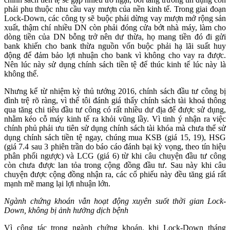
phải phu thuộc nhu cầu vay mượn của nền kinh tế. Trong giai đoạn
Lock-Down, các công ty sẽ buộc phải dừng vay mượn mở rộng sản
xuất, thậm chí nhiều DN còn phải đóng cửa bớt nhà máy, làm cho
dòng tiền của DN bỗng trở nên dư thừa, họ mang tiền đó đi gửi
bank khiến cho bank thừa nguồn vốn buộc phải hạ lãi suất huy
động để đảm bảo lợi nhuận cho bank vì không cho vay ra được.
Nên lúc này sử dụng chính sách tiền tệ để thúc kinh tế lúc này là
không thể.
Nhưng kể từ nhiệm kỳ thủ tướng 2016, chính sách đầu tư công bị
đình trệ rõ ràng, vì thế tôi đánh giá thấy chính sách tài khoá thông
qua tăng chi tiêu đầu tư công có rất nhiều dư địa để được sử dụng,
nhằm kéo cỗ máy kinh tế ra khỏi vũng lầy. Vì tinh ý nhận ra việc
chính phủ phải ưu tiên sử dụng chính sách tài khóa mà chưa thể sử
dụng chính sách tiền tệ ngay, chúng mua KSB (giá 15, 19), HSG
(giá 7.4 sau 3 phiên trần do báo cáo đánh bại kỳ vọng, theo tín hiệu
phân phối ngược) và LCG (giá 6) từ khi câu chuyện đầu tư công
còn chưa được lan tỏa trong cộng đồng đầu tư. Sau này khi câu
chuyện được cộng đồng nhận ra, các cổ phiếu này đều tăng giá rất
mạnh mẽ mang lại lợi nhuận lớn.
Ngành chứng khoán vẫn hoạt động xuyên suốt thời gian Lock-
Down, không bị ảnh hưởng dịch bệnh
Vì công tác trong ngành chứng khoán, khi Lock-Down tháng