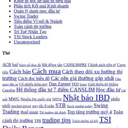
Khỏe từ gốc để đầu tư hiệu quả
Phân tích Kết quả Kinh doanh
Quản lý danh mục đầu tư
Swing Trader
Tiêu điểm Vĩ mô & Ngành
Toàn cảnh thị trường
Trí Tuệ Nhân Tạo
TSI Stock Leaders
Uncategorized
Thẻ
ACB
baf
Bất động sản
CANSLIMPRE
Chính sách tiền tệ
Cung
bùng nổ theo đà
Cách mua
Cách bán
Cách theo dõi xu hướng thị
tiền
trường
Các nền giá thường gặp nhất
Cách đọc biểu đồ
Cẩm
Dan Zanger
Cổ phiếu hôm nay
FED
Giới thiệu hệ thống
nang đầu tư
fomo
Hệ thống đầu tư 7 điểm CANSLIM
Học đầu tư
Canslim
Lãi
Nhật báo IBD
MWG
phân
Nguồn lực quốc gia
suất
NHTW
STB
Swing
phối
pocket pivot
quy tắc 8 tuần
Stock market today
Trading
Top tăng trưởng quý 4
Toàn
thuế quan
Thị trường tài chính
TSI
trading tips
cảnh thị trường
TPB
Trách nhiệm xã hội