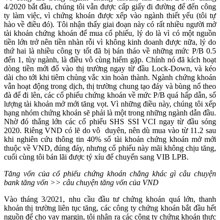
4/2020 bắt đầu, chúng tôi vẫn được cấp giấy đi đường để đến công
ty làm việc, vì chứng khoán được xếp vào ngành thiết yếu (tôi tự
hào về điều đó). Tôi nhận thấy giai đoạn này có rất nhiều người mở
tài khoản chứng khoán để mua cổ phiếu, lý do là vì có một nguồn
tiền lớn trở nên tiền nhàn rỗi vì không kinh doanh được nữa, lý do
thứ hai là nhiều công ty tốt đã bị bán tháo về những mức P/B 0.5
đến 1, tùy ngành, là điều vô cùng hiếm gặp. Chính nó đã kích hoạt
dòng tiền mới đổ vào thị trường ngay từ đầu Lock-Down, và kéo
dài cho tới khi tiêm chủng vắc xin hoàn thành. Ngành chứng khoán
vẫn hoạt động trong dịch, thị trường chung tạo đáy và bùng nổ theo
đà để đi lên, các cổ phiếu chứng khoán về mức P/B quá hấp dẫn, số
lượng tài khoản mở mới tăng vọt. Vì những điều này, chúng tôi xếp
hạng nhóm chứng khoán sẽ phải là một trong những ngành dẫn đầu.
Nhờ đó thắng lớn các cổ phiếu SHS SSI VCI ngay từ đầu sóng
2020. Riêng VND có lẽ do vô duyên, nên dù mua vào từ 11.2 sau
khi nghiên cứu thông tin 40% số tài khoản chứng khoán mở mới
thuộc về VND, đúng đáy, nhưng cổ phiếu này mãi không chịu tăng,
cuối cùng tôi bán lãi được tý xíu để chuyển sang VIB LPB.
Tăng vốn của cổ phiếu chứng khoán chẳng khác gì câu chuyện
bank tăng vốn >> câu chuyện tăng vốn của VND
Vào tháng 3/2021, nhu cầu đầu tư chứng khoán quá lớn, thanh
khoản thị trường liên tục tăng, các công ty chứng khoán bắt đầu hết
nguồn để cho vay margin, tôi nhận ra các công ty chứng khoán thực