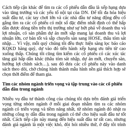
Cách tiếp cận khác để tìm ra các cổ phiếu dẫn đầu là xếp hạng dựa
vào tăng trưởng và các yếu tố nội tại của DN. Để tối đa hóa hiệu
suất đầu tư, các tay chơi lớn và các nhà đầu tư năng động đều cố
gắng tìm ra các cổ phiếu có một số đặc điểm nhất định có thể hấp
dẫn được dòng tiền trên thị trường như sự bứt phá về doanh thu và
lợi nhuận, có sản phẩm dự án mới sắp mang lại doanh thu và lợi
nhuận lớn, cơ bản tốt và sắp chuyển sàn sang HOSE, thâu tóm sát
nhập… Vì vậy, mỗi quý chúng tôi đều thực hiện sàng lọc báo cáo
KQKD hàng quý, dự vào đó tiến hành xếp hạng ưu tiên từ cao
xuống thấp. Chúng tôi cũng tìm kiếm các cổ phiếu có các xúc tác
tăng giá hấp dẫn khác (thâu tóm sát nhập, dự án mới, chuyển sàn,
hưởng lợi chính sách…), sau đó đưa các cổ phiếu này vào danh
sách theo dõi, chờ chúng hình thành mẫu hình nền giá thích hợp sẽ
chọn thời điểm để tham gia.
Tìm các nhóm ngành triển vọng và tập trung vào các cổ phiếu
dẫn đầu trong ngành
Nhiều vụ đầu tư thành công của chúng tôi dựa trên đánh giá triển
vọng từng nhóm ngành ở mỗi giai đoạn nhằm tìm ra các nhóm
ngành có triển vọng và tiềm năng nhất, từ nhóm ngành đó nhặt ra
những công ty dẫn đầu trong ngành có thể cho hiệu suất đầu tư tốt
nhất. Cách tiếp cận này mang đến hiệu suất đầu tư rất cao, nhưng
đánh giá ngành là một việc khó, đòi hỏi nhiều thứ, ở đây tôi trình