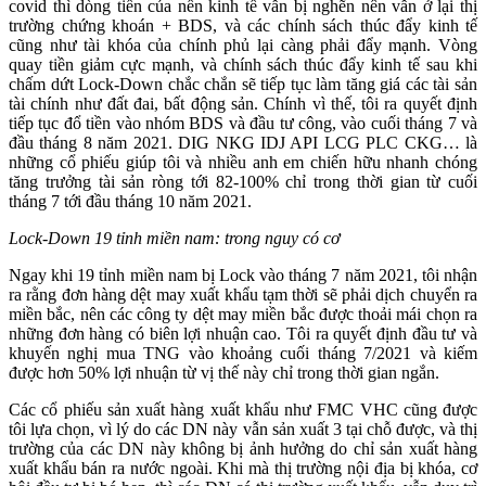
covid thì dòng tiền của nền kinh tế vẫn bị nghẽn nên vẫn ở lại thị
trường chứng khoán + BDS, và các chính sách thúc đẩy kinh tế
cũng như tài khóa của chính phủ lại càng phải đẩy mạnh. Vòng
quay tiền giảm cực mạnh, và chính sách thúc đẩy kinh tế sau khi
chấm dứt Lock-Down chắc chắn sẽ tiếp tục làm tăng giá các tài sản
tài chính như đất đai, bất động sản. Chính vì thế, tôi ra quyết định
tiếp tục đổ tiền vào nhóm BDS và đầu tư công, vào cuối tháng 7 và
đầu tháng 8 năm 2021. DIG NKG IDJ API LCG PLC CKG… là
những cổ phiếu giúp tôi và nhiều anh em chiến hữu nhanh chóng
tăng trưởng tài sản ròng tới 82-100% chỉ trong thời gian từ cuối
tháng 7 tới đầu tháng 10 năm 2021.
Lock-Down 19 tỉnh miền nam: trong nguy có cơ
Ngay khi 19 tỉnh miền nam bị Lock vào tháng 7 năm 2021, tôi nhận
ra rằng đơn hàng dệt may xuất khẩu tạm thời sẽ phải dịch chuyển ra
miền bắc, nên các công ty dệt may miền bắc được thoải mái chọn ra
những đơn hàng có biên lợi nhuận cao. Tôi ra quyết định đầu tư và
khuyến nghị mua TNG vào khoảng cuối tháng 7/2021 và kiếm
được hơn 50% lợi nhuận từ vị thế này chỉ trong thời gian ngắn.
Các cổ phiếu sản xuất hàng xuất khẩu như FMC VHC cũng được
tôi lựa chọn, vì lý do các DN này vẫn sản xuất 3 tại chỗ được, và thị
trường của các DN này không bị ảnh hưởng do chỉ sản xuất hàng
xuất khẩu bán ra nước ngoài. Khi mà thị trường nội địa bị khóa, cơ