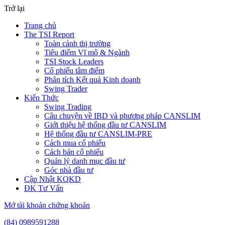
Trở lại
Trang chủ
The TSI Report
Toàn cảnh thị trường
Tiêu điểm Vĩ mô & Ngành
TSI Stock Leaders
Cổ phiếu tâm điểm
Phân tích Kết quả Kinh doanh
Swing Trader
Kiến Thức
Swing Trading
Câu chuyện về IBD và phương pháp CANSLIM
Giới thiệu hệ thống đầu tư CANSLIM
Hệ thống đầu tư CANSLIM-PRE
Cách mua cổ phiếu
Cách bán cổ phiếu
Quản lý danh mục đầu tư
Góc nhà đầu tư
Cập Nhật KQKD
ĐK Tư Vấn
Mở tài khoản chứng khoán
(84) 0989591288