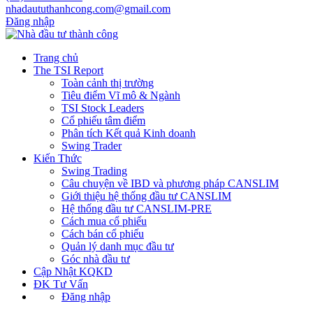
nhadaututhanhcong.com@gmail.com
Đăng nhập
Trang chủ
The TSI Report
Toàn cảnh thị trường
Tiêu điểm Vĩ mô & Ngành
TSI Stock Leaders
Cổ phiếu tâm điểm
Phân tích Kết quả Kinh doanh
Swing Trader
Kiến Thức
Swing Trading
Câu chuyện về IBD và phương pháp CANSLIM
Giới thiệu hệ thống đầu tư CANSLIM
Hệ thống đầu tư CANSLIM-PRE
Cách mua cổ phiếu
Cách bán cổ phiếu
Quản lý danh mục đầu tư
Góc nhà đầu tư
Cập Nhật KQKD
ĐK Tư Vấn
Đăng nhập