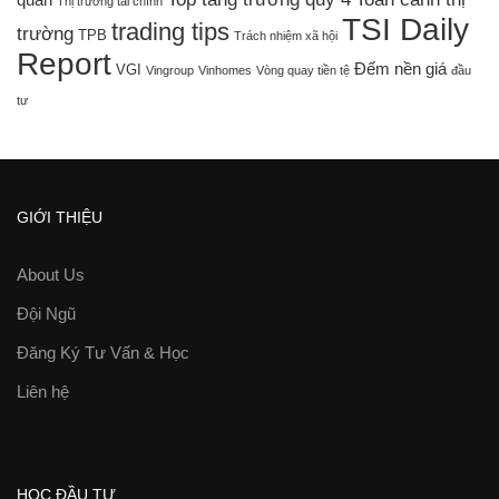
quan
Thị trường tài chính
TSI Daily
trading tips
trường
TPB
Trách nhiệm xã hội
Report
Đếm nền giá
VGI
Vingroup
Vinhomes
Vòng quay tiền tệ
đầu
tư
GIỚI THIỆU
About Us
Đội Ngũ
Đăng Ký Tư Vấn & Học
Liên hệ
HỌC ĐẦU TƯ