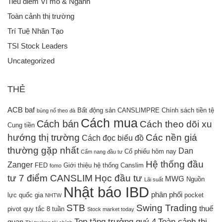
Tiêu điểm Vĩ mô & Ngành
Toàn cảnh thị trường
Trí Tuệ Nhân Tạo
TSI Stock Leaders
Uncategorized
THẺ
ACB
baf
Bất động sản
CANSLIMPRE
Chính sách tiền tệ
bùng nổ theo đà
Cách mua
Cách bán
Cách theo dõi xu
Cung tiền
hướng thị trường
Các nền giá
Cách đọc biểu đồ
thường gặp nhất
Dan
Cổ phiếu hôm nay
Cẩm nang đầu tư
Hệ thống đầu
Zanger
FED
Giới thiệu hệ thống Canslim
fomo
tư 7 điểm CANSLIM
Học đầu tư
MWG
Nguồn
Lãi suất
Nhật báo IBD
phân phối
lực quốc gia
pocket
NHTW
STB
Swing Trading
thuế
pivot
quy tắc 8 tuần
Stock market today
Top tăng trưởng quý 4
Toàn cảnh thị