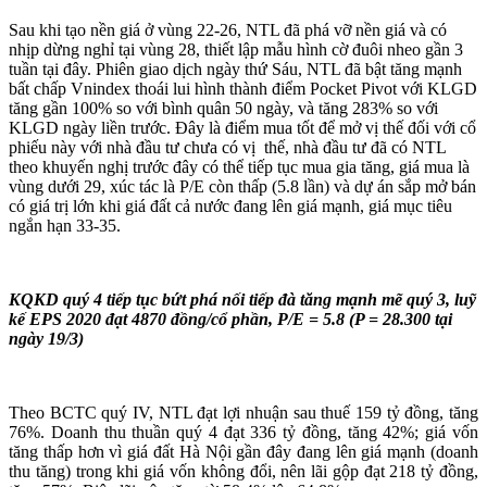
Sau khi tạo nền giá ở vùng 22-26, NTL đã phá vỡ nền giá và có
nhịp dừng nghỉ tại vùng 28, thiết lập mẫu hình cờ đuôi nheo gần 3
tuần tại đây. Phiên giao dịch ngày thứ Sáu, NTL đã bật tăng mạnh
bất chấp Vnindex thoái lui hình thành điểm Pocket Pivot với KLGD
tăng gần 100% so với bình quân 50 ngày, và tăng 283% so với
KLGD ngày liền trước. Đây là điểm mua tốt để mở vị thế đối với cổ
phiếu này với nhà đầu tư chưa có vị thế, nhà đầu tư đã có NTL
theo khuyến nghị trước đây có thể tiếp tục mua gia tăng, giá mua là
vùng dưới 29, xúc tác là P/E còn thấp (5.8 lần) và dự án sắp mở bán
có giá trị lớn khi giá đất cả nước đang lên giá mạnh, giá mục tiêu
ngắn hạn 33-35.
KQKD quý 4 tiếp tục bứt phá nối tiếp đà tăng mạnh mẽ quý 3, luỹ
kế EPS 2020 đạt 4870 đồng/cổ phần, P/E = 5.8 (P = 28.300 tại
ngày 19/3)
Theo BCTC quý IV, NTL đạt lợi nhuận sau thuế 159 tỷ đồng, tăng
76%. Doanh thu thuần quý 4 đạt 336 tỷ đồng, tăng 42%; giá vốn
tăng thấp hơn vì giá đất Hà Nội gần đây đang lên giá mạnh (doanh
thu tăng) trong khi giá vốn không đổi, nên lãi gộp đạt 218 tỷ đồng,