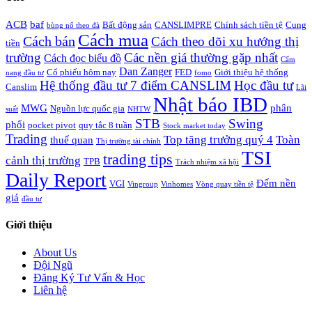
ACB
baf
Bất động sản
CANSLIMPRE
Chính sách tiền tệ
Cung
bùng nổ theo đà
Cách mua
Cách bán
Cách theo dõi xu hướng thị
tiền
trường
Các nền giá thường gặp nhất
Cách đọc biểu đồ
Cẩm
Dan Zanger
Cổ phiếu hôm nay
FED
Giới thiệu hệ thống
nang đầu tư
fomo
Hệ thống đầu tư 7 điểm CANSLIM
Học đầu tư
Canslim
Lãi
Nhật báo IBD
MWG
phân
Nguồn lực quốc gia
suất
NHTW
STB
Swing
phối
pocket pivot
quy tắc 8 tuần
Stock market today
Trading
Top tăng trưởng quý 4
Toàn
thuế quan
Thị trường tài chính
TSI
trading tips
cảnh thị trường
TPB
Trách nhiệm xã hội
Daily Report
Đếm nền
VGI
Vingroup
Vinhomes
Vòng quay tiền tệ
giá
đầu tư
Giới thiệu
About Us
Đội Ngũ
Đăng Ký Tư Vấn & Học
Liên hệ