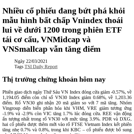
Nhiều cổ phiếu đang bứt phá khỏi
mẫu hình bất chấp Vnindex thoái
lui về dưới 1200 trong phiên ETF
tái cơ cấu, VNMidcap và
VNSmallcap vẫn tăng điểm
Ngày
22/03/2021
Tags
TSI Daily Report
Thị trường chứng khoán hôm nay
Phiên giao dịch ngày Thứ Sáu VN Index đóng cửa giảm -0.57%, về
1,194.05 điểm còn chỉ số VN30 Index giảm 0.68%, về 1,203.36
điểm. Rổ VN30 ghi nhận 20 mã giảm so với 7 mã tăng.
Nhóm
Vingroup diễn biến phân hóa khi VHM, VRE giảm tương ứng
-1.9% và -2.9% còn VIC tăng 1.7% lúc đóng cửa. REE vận động
ấn tượng nhất trong rổ VN30 với mức tăng 3.9%. PDR và DXG,
hai cổ phiếu được thêm mới vào rổ FTSE Vietnam Index kết phiên
tăng nhẹ 0.7% và 0.8%, trong khi KBC – cổ phiếu được bổ sung