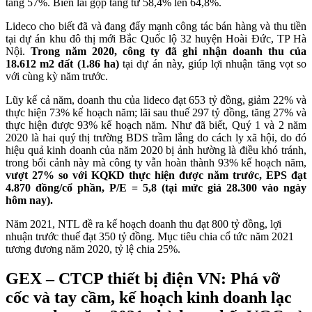
tăng 57%. Biên lãi gộp tăng từ 58,4% lên 64,8%.
Lideco cho biết đã và đang đẩy mạnh công tác bán hàng và thu tiền
tại dự án khu đô thị mới Bắc Quốc lộ 32 huyện Hoài Đức, TP Hà
Nội.
Trong năm 2020, công ty đã ghi nhận doanh thu của
18.612 m2 đất (1.86 ha)
tại dự án này, giúp lợi nhuận tăng vọt so
với cùng kỳ năm trước.
Lũy kế cả năm, doanh thu của lideco đạt 653 tỷ đồng, giảm 22% và
thực hiện 73% kế hoạch năm; lãi sau thuế 297 tỷ đồng, tăng 27% và
thực hiện được 93% kế hoạch năm. Như đã biết, Quý 1 và 2 năm
2020 là hai quý thị trường BDS trầm lắng do cách ly xã hội, do đó
hiệu quả kinh doanh của năm 2020 bị ảnh hường là điều khó tránh,
trong bối cảnh này mà công ty vẫn hoàn thành 93% kế hoạch năm,
vượt 27% so với KQKD thực hiện được năm trước, EPS đạt
4.870 đồng/cổ phần, P/E = 5,8 (tại mức giá 28.300 vào ngày
hôm nay).
Năm 2021, NTL đề ra kế hoạch doanh thu đạt 800 tỷ đồng, lợi
nhuận trước thuế đạt 350 tỷ đồng. Mục tiêu chia cổ tức năm 2021
tương đương năm 2020, tỷ lệ chia 25%.
GEX – CTCP thiết bị điện VN: Phá vỡ
cốc và tay cầm, k
ế hoạch kinh doanh lạc