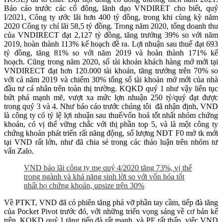
Báo cáo trước các cổ đông, lãnh đạo VNDIRET cho biết, quý
I/2021, Công ty ước lãi hơn 400 tỷ đồng, trong khi cùng kỳ năm
2020 Công ty chỉ lãi 58,5 tỷ đồng. Trong năm 2020, tổng doanh thu
của VNDIRECT đạt 2,127 tỷ đồng, tăng trưởng 39% so với năm
2019, hoàn thành 113% kế hoạch đề ra. Lợi nhuận sau thuế đạt 693
tỷ đồng, tăng 81% so với năm 2019 và hoàn thành 171% kế
hoạch. Cũng trong năm 2020, số tài khoản khách hàng mở mới tại
VNDIRECT đạt hơn 120.000 tài khoản, tăng trưởng trên 70% so
với cả năm 2019 và chiếm 30% tổng số tài khoản mở mới của nhà
đầu tư cá nhân trên toàn thị trường. KQKD quý 1 như vậy liên tục
bứt phá mạnh mẽ, vượt xa mức lợn nhuận 250 tỷ/quý đạt được
trong quý 3 và 4. Như báo cáo trước chúng tôi đã nhận định, VND
là công ty có tỷ lệ lợi nhuận sau thuế/vốn hoá tốt nhất nhóm chứng
khoán, có vị thế vững chắc với thị phần top 5, và là một công ty
chứng khoán phát triển rất năng động, số lượng NĐT F0 mở tk mới
tại VND rất lớn, như đã chia sẻ trong các thảo luận trên nhóm tư
vấn Zalo.
VND báo lãi công ty mẹ quý 4/2020 tăng 73%, vị thế
trong ngành và khả năng sinh lời so với vốn hóa tốt
nhất họ chứng khoán, upsize trên 30%
Về PTKT, VND đã có phiên tăng phá vỡ phần tay cầm, tiếp đà tăng
của Pocket Pivot trước đó, với những triển vọng sáng về cơ bản kể
trên, KQKD quý 1 tăng tiếp đà rất mạnh, và PE rất thấp, việc VND