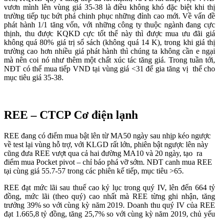
vươn mình lên vùng giá 35-38 là điều không khó đặc biệt khi thị
trường tiếp tục bứt phá chinh phục những đỉnh cao mới. Về vấn đề
phát hành 1/1 tăng vốn, với những công ty thuộc ngành đang cực
thịnh, thu được KQKD cực tốt thế này thì được mua ưu đãi giá
không quá 80% giá trị sổ sách (không quá 14 K), trong khi giá thị
trường cao hơn nhiều giá phát hành thì chúng ta không cần e ngại
mà nên coi nó như thêm một chất xúc tác tăng giá. Trong tuần tới,
NĐT có thể mua tiếp VND tại vùng giá <31 để gia tăng vị thế cho
mục tiêu giá 35-38.
REE – CTCP Cơ điện lạnh
REE đang có điểm mua bật lên từ MA50 ngày sau nhịp kéo ngược
về test lại vùng hỗ trợ, với KLGD rất lớn, phiên bật ngược lên này
cũng đưa REE vượt qua cả hai đường MA10 và 20 ngày, tạo ra
điểm mua Pocket pivot – chỉ báo phá vỡ sớm. NĐT canh mua REE
tại cùng giá 55.7-57 trong các phiên kế tiếp, mục tiêu >65.
REE đạt mức lãi sau thuế cao kỷ lục trong quý IV, lên đến 664 tỷ
đồng, mức lãi (theo quý) cao nhất mà REE từng ghi nhận, tăng
trưởng 39% so với cùng kỳ năm 2019. Doanh thu quý IV của REE
đạt 1.665,8 tỷ đồng, tăng 25,7% so với cùng kỳ năm 2019, chủ yếu