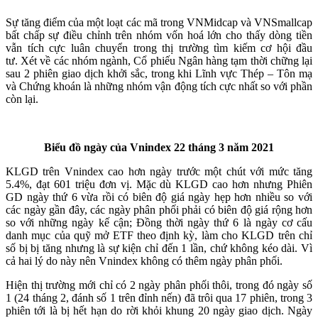
Sự tăng điểm của một loạt các mã trong VNMidcap và VNSmallcap
bất chấp sự điều chỉnh trên nhóm vốn hoá lớn cho thấy dòng tiền
vẫn tích cực luân chuyển trong thị trường tìm kiếm cơ hội đầu
tư.
Xét về các nhóm ngành, Cổ phiếu Ngân hàng tạm thời chững lại
sau 2 phiên giao dịch khởi sắc, trong khi Lĩnh vực Thép – Tôn mạ
và Chứng khoán là những nhóm vận động tích cực nhất so với phần
còn lại.
Biểu đồ ngày của Vnindex 22 tháng 3 năm 2021
KLGD trên Vnindex cao hơn ngày trước một chút với mức tăng
5.4%, đạt 601 triệu đơn vị. Mặc dù KLGD cao hơn nhưng Phiên
GD ngày thứ 6 vừa rồi có biên độ giá ngày hẹp hơn nhiều so với
các ngày gần đây, các ngày phân phối phải có biên độ giá rộng hơn
so với những ngày kế cận; Đồng thời ngày thứ 6 là ngày cơ cấu
danh mục của quỹ mở ETF theo định kỳ, làm cho KLGD trên chỉ
số bị bị tăng nhưng là sự kiện chỉ đến 1 lần, chứ không kéo dài. Vì
cả hai lý do này nên Vnindex không có thêm ngày phân phối.
Hiện thị trường mới chỉ có 2 ngày phân phối thôi, trong đó ngày số
1 (24 tháng 2, đánh số 1 trên đỉnh nến) đã trôi qua 17 phiên, trong 3
phiên tới là bị hết hạn do rời khỏi khung 20 ngày giao dịch. Ngày