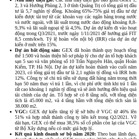
2, 3 và Hướng Phùng 2, 3 ở tỉnh Quảng Trị có tổng giá trị đầu
tư là 5,7 nghìn tỷ đồng. Khoảng 65%-75% giá trị đầu tư dự
kiến được tài trợ từ các khoản vay các ngân hàng trong nước
và nước ngoài, với lãi suất trong nước dao động khoảng 8,8-
9,3% và lãi suất ngoại tệ là 4,5%. Dự án dự kiến đi vào hoạt
động trong Q3/2021, trước ngày 1/11/2021 để hưởng giá FIT
8,5 cents/kwh. Tỷ lệ hoàn vốn nội bộ (IRR) của dự án dự
kiến ở mức trên 15%.
Dự án bất động sản:
GEX
đã hoàn thành quy hoạch tổng
thể 1:500 và hoàn thiện hồ sơ pháp lý cho dự án tổ hợp khách
sạn 5 sao và văn phòng số 10 Trần Nguyên Hãn, quận Hoàn
Kiếm, TP. Hà Nội. Dự án dự kiến hoàn thành vào cuối năm
2023, có tổng giá trị đầu tư là 2,1 nghìn tỷ đồng và IRR hơn
12%. Công ty sẽ chi trả tiền sử dụng đất hàng năm trong thời
hạn 50 năm thay vì trả 1 lần, vì chi phí ước tính khi trả 1 lần
rất cao khoảng 1 nghìn tỷ đồng và sẽ ảnh hưởng đến hiệu quả
tài chính của dự án. Tổ hợp sẽ có 8 tầng nổi, với tổng diện
tích là 45.000 m2, và 4 tầng hầm với tổng diện tích sàn là
38.000 m2.
VGC:
GEX
dự kiến tăng tỷ lệ sở hữu ở VGC từ 46% lên
51% và hợp nhất thành công ty liên kết trong Q2/2021. Về
dài hạn,
GEX
có thể mua 38,5% số cổ phần còn lại của VGC
từ Bộ Xây dựng nếu có mức giá hợp lý.
Kết quả kinh doanh sơ bộ năm 2020:
Theo ban lãnh đạo,