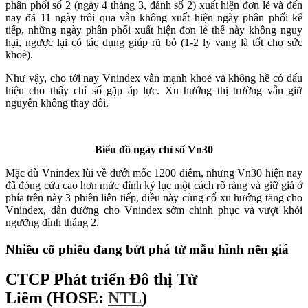
phân phối số 2 (ngày 4 tháng 3, đánh số 2) xuất hiện đơn lẻ và đến
nay đã 11 ngày trôi qua vẫn không xuất hiện ngày phân phối kế
tiếp, những ngày phân phối xuất hiện đơn lẻ thế này không nguy
hại, ngược lại có tác dụng giúp rũ bỏ (1-2 ly vang là tốt cho sức
khoẻ).
Như vậy, cho tới nay Vnindex vẫn mạnh khoẻ và không hề có dấu
hiệu cho thấy chỉ số gặp áp lực. Xu hướng thị trường vẫn giữ
nguyên không thay đổi.
Biểu đồ ngày chỉ số Vn30
Mặc dù Vnindex lùi về dưới mốc 1200 điểm, nhưng Vn30 hiện nay
đã đóng cửa cao hơn mức đỉnh kỷ lục một cách rõ ràng và giữ giá ở
phía trên này 3 phiên liên tiếp, điều này củng cố xu hướng tăng cho
Vnindex, dẫn đường cho Vnindex sớm chinh phục và vượt khỏi
ngưỡng đỉnh tháng 2.
Nhiều cổ phiếu đang bứt phá từ mẫu hình nền giá
CTCP Phát triển Đô thị Từ
Liêm
(
HOSE:
NTL
)