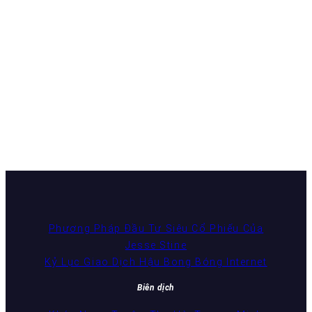
Phương Pháp Đầu Tư Siêu Cổ Phiếu Của
Jesse Stine
Kỷ Lục Giao Dịch Hậu Bong Bóng Internet
Biên dịch