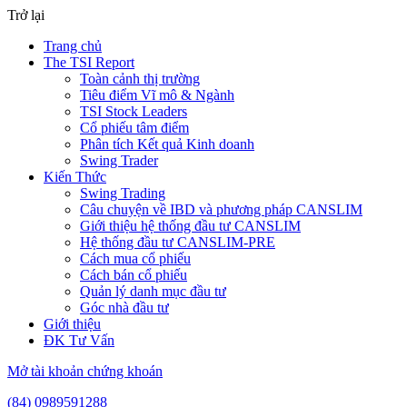
Trở lại
Trang chủ
The TSI Report
Toàn cảnh thị trường
Tiêu điểm Vĩ mô & Ngành
TSI Stock Leaders
Cổ phiếu tâm điểm
Phân tích Kết quả Kinh doanh
Swing Trader
Kiến Thức
Swing Trading
Câu chuyện về IBD và phương pháp CANSLIM
Giới thiệu hệ thống đầu tư CANSLIM
Hệ thống đầu tư CANSLIM-PRE
Cách mua cổ phiếu
Cách bán cổ phiếu
Quản lý danh mục đầu tư
Góc nhà đầu tư
Giới thiệu
ĐK Tư Vấn
Mở tài khoản chứng khoán
(84) 0989591288