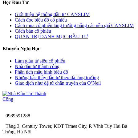
Học Đầu Tư
Giới thiệu hệ thống đầu tư CANSLIM
Cách đọc biểu đồ cổ phiếu
Cách mua cổ phiếu tăng trưởng bằng các nền giá CANSLIM
Cách bán cổ phiếu
QUẢN TRỊ DANH MỤC ĐẦU TƯ
Khuyến Nghị Đọc
Làm giàu từ siêu cổ phiếu
Nhà đầu tư thành công
Phân tích mẫu hình biểu đồ
Những bậc thầy đầu tư theo đà tăng trưởng
Giao dịch như đệ tử chân truyền của O’Neil
0989591288
Tầng 3, Century Tower, KĐT Times City, P. Vĩnh Tuy Hai Bà
Trưng, Hà Nội