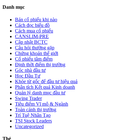
Danh mục
Bán cổ phiếu khi nào
Cách đọc biểu đồ
Cách mua cổ phiếu
CANSLIM-PRE
Cập nhật BCTC
Câu hỏi thường gặp
Chứng khoán thế giới
Cổ phiếu tâm điểm
Định thời điểm thị trường
Góc nhà đầu tư
Học Đầu Tư
Khỏe từ gốc để đầu tư hiệu quả
Phân tích Kết quả Kinh doanh
Quản lý danh mục đầu tư
Swing Trader
Tiêu điểm Vĩ mô & Ngành
Toàn cảnh thị trường
Trí Tuệ Nhân Tạo
TSI Stock Leaders
Uncategorized
Thẻ