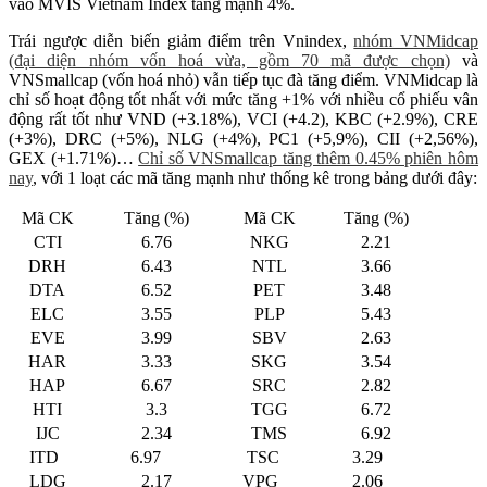
vào MVIS Vietnam Index tăng mạnh 4%.
Trái ngược diễn biến giảm điểm trên Vnindex,
nhóm VNMidcap
(đại diện nhóm vốn hoá vừa, gồm 70 mã được chọn)
và
VNSmallcap (vốn hoá nhỏ) vẫn tiếp tục đà tăng điểm. VNMidcap là
chỉ số hoạt động tốt nhất với mức tăng +1% với nhiều cổ phiếu vân
động rất tốt như VND (+3.18%), VCI (+4.2), KBC (+2.9%), CRE
(+3%), DRC (+5%), NLG (+4%), PC1 (+5,9%), CII (+2,56%),
GEX (+1.71%)…
Chỉ số VNSmallcap tăng thêm 0.45% phiên hôm
nay
, với 1 loạt các mã tăng mạnh như thống kê trong bảng dưới đây:
Mã CK
Tăng (%)
Mã CK
Tăng (%)
CTI
6.76
NKG
2.21
DRH
6.43
NTL
3.66
DTA
6.52
PET
3.48
ELC
3.55
PLP
5.43
EVE
3.99
SBV
2.63
HAR
3.33
SKG
3.54
HAP
6.67
SRC
2.82
HTI
3.3
TGG
6.72
IJC
2.34
TMS
6.92
ITD
6.97
TSC
3.29
LDG
2.17
VPG
2.06