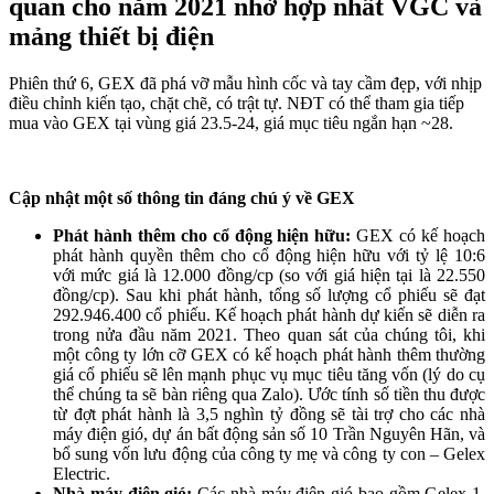
quan cho năm 2021 nhờ hợp nhất VGC và
mảng thiết bị điện
Phiên thứ 6, GEX đã phá vỡ mẫu hình cốc và tay cầm đẹp, với nhịp
điều chỉnh kiến tạo, chặt chẽ, có trật tự. NĐT có thể tham gia tiếp
mua vào GEX tại vùng giá 23.5-24, giá mục tiêu ngắn hạn ~28.
Cập nhật một số thông tin đáng chú ý về GEX
Phát hành thêm cho cổ động hiện hữu:
GEX
có kế hoạch
phát hành quyền thêm cho cổ động hiện hữu với tỷ lệ 10:6
với mức giá là 12.000 đồng/cp (so với giá hiện tại là 22.550
đồng/cp). Sau khi phát hành, tổng số lượng cổ phiếu sẽ đạt
292.946.400 cổ phiếu. Kế hoạch phát hành dự kiến sẽ diễn ra
trong nửa đầu năm 2021. Theo quan sát của chúng tôi, khi
một công ty lớn cỡ GEX có kế hoạch phát hành thêm thường
giá cổ phiếu sẽ lên mạnh phục vụ mục tiêu tăng vốn (lý do cụ
thể chúng ta sẽ bàn riêng qua Zalo). Ước tính số tiền thu được
từ đợt phát hành là 3,5 nghìn tỷ đồng sẽ tài trợ cho các nhà
máy điện gió, dự án bất động sản số 10 Trần Nguyên Hãn, và
bổ sung vốn lưu động của công ty mẹ và công ty con – Gelex
Electric.
Nhà máy điện gió:
Các nhà máy điện gió bao gồm Gelex 1,