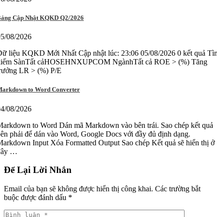
ảng Cập Nhật KQKD Q2/2026
05/08/2026
ữ liệu KQKD Mới Nhất Cập nhật lúc: 23:06 05/08/2026 0 kết quả Tì
kiếm SànTất cảHOSEHNXUPCOM NgànhTất cả ROE > (%) Tăng
trưởng LR > (%) P/E
arkdown to Word Converter
04/08/2026
Markdown to Word Dán mã Markdown vào bên trái. Sao chép kết quả
ên phải để dán vào Word, Google Docs với đầy đủ định dạng.
arkdown Input Xóa Formatted Output Sao chép Kết quả sẽ hiển thị ở
đây …
Để Lại Lời Nhắn
Email của bạn sẽ không được hiển thị công khai.
Các trường bắt
buộc được đánh dấu
*