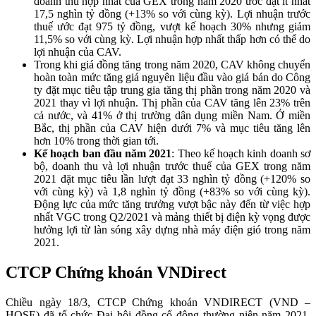
doanh thu hợp nhất của
GEX
trong năm 2020 ước đạt ít nhất
17,5 nghìn tỷ đồng (+13% so với cùng kỳ). Lợi nhuận trước
thuế ước đạt 975 tỷ đồng, vượt kế hoạch 30% nhưng giảm
11,5% so với cùng kỳ. Lợi nhuận hợp nhất thấp hơn có thể do
lợi nhuận của CAV.
Trong khi giá đồng tăng trong năm 2020, CAV không chuyển
hoàn toàn mức tăng giá nguyên liệu đầu vào giá bán do Công
ty đặt mục tiêu tập trung gia tăng thị phần trong năm 2020 và
2021 thay vì lợi nhuận. Thị phần của CAV tăng lên 23% trên
cả nước, và 41% ở thị trường dân dụng miền Nam. Ở miền
Bắc, thị phần của CAV hiện dưới 7% và mục tiêu tăng lên
hơn 10% trong thời gian tới.
Kế hoạch ban đầu năm 2021
: Theo kế hoạch kinh doanh sơ
bộ, doanh thu và lợi nhuận trước thuế của
GEX
trong năm
2021 đặt mục tiêu lần lượt đạt 33 nghìn tỷ đồng (+120% so
với cùng kỳ) và 1,8 nghìn tỷ đồng (+83% so với cùng kỳ).
Động lực của mức tăng trưởng vượt bậc này đến từ việc hợp
nhất VGC trong Q2/2021 và mảng thiết bị điện kỳ vọng được
hưởng lợi từ làn sóng xây dựng nhà máy điện gió trong năm
2021.
CTCP Chứng khoán VNDirect
Chiều ngày 18/3, CTCP Chứng khoán VNDIRECT (VND –
HOSE) đã tổ chức Đại hội đồng cổ đông thường niên năm 2021.