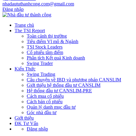
nhadaututhanhcong.com@gmail.com
Đăng nhập
Trang chủ
The TSI Report
Toàn cảnh thị trường
Tiêu điểm Vĩ mô & Ngành
TSI Stock Leaders
Cổ phiếu tâm điểm
Phân tích Kết quả Kinh doanh
Swing Trader
Kiến Thức
Swing Trading
Câu chuyện về IBD và phương pháp CANSLIM
Giới thiệu hệ thống đầu tư CANSLIM
Hệ thống đầu tư CANSLIM-PRE
Cách mua cổ phiếu
Cách bán cổ phiếu
Quản lý danh mục đầu tư
Góc nhà đầu tư
Giới thiệu
ĐK Tư Vấn
Đăng nhập