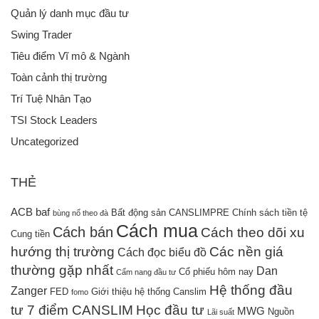
Quản lý danh mục đầu tư
Swing Trader
Tiêu điểm Vĩ mô & Ngành
Toàn cảnh thị trường
Trí Tuệ Nhân Tạo
TSI Stock Leaders
Uncategorized
THẺ
ACB
baf
Bất động sản
CANSLIMPRE
Chính sách tiền tệ
bùng nổ theo đà
Cách mua
Cách bán
Cách theo dõi xu
Cung tiền
hướng thị trường
Các nền giá
Cách đọc biểu đồ
thường gặp nhất
Dan
Cổ phiếu hôm nay
Cẩm nang đầu tư
Hệ thống đầu
Zanger
FED
Giới thiệu hệ thống Canslim
fomo
tư 7 điểm CANSLIM
Học đầu tư
MWG
Nguồn
Lãi suất