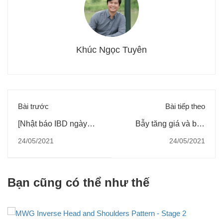
Khúc Ngọc Tuyên
Bài trước
Bài tiếp theo
[Nhật báo IBD ngày
Bẫy tăng giá và bẫy
21/5/2021] Thị trường
giảm giá, làm thế nào
24/05/2021
24/05/2021
chứng khoán đóng cửa
để tránh bẫy trong giao
trái chiều; 9 biểu đồ
dịch chứng khoán
cần theo dõi trong khi
Bạn cũng có thể như thế
xu hướng thị trường
vẫn tiếp tục chịu áp lực