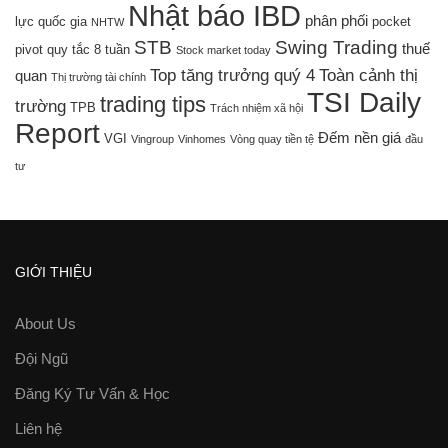
Nhật báo IBD
phân phối
lực quốc gia
pocket
NHTW
STB
Swing Trading
thuế
pivot
quy tắc 8 tuần
Stock market today
Top tăng trưởng quý 4
Toàn cảnh thị
quan
Thị trường tài chính
TSI Daily
trading tips
trường
TPB
Trách nhiệm xã hội
Report
Đếm nền giá
VGI
Vingroup
Vinhomes
Vòng quay tiền tệ
đầu
tư
GIỚI THIỆU
About Us
Đội Ngũ
Đăng Ký Tư Vấn & Học
Liên hệ