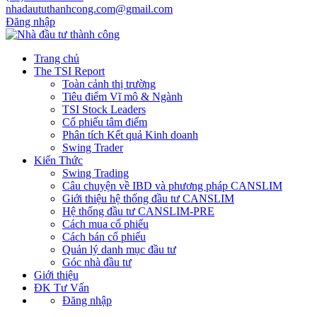
nhadaututhanhcong.com@gmail.com
Đăng nhập
Trang chủ
The TSI Report
Toàn cảnh thị trường
Tiêu điểm Vĩ mô & Ngành
TSI Stock Leaders
Cổ phiếu tâm điểm
Phân tích Kết quả Kinh doanh
Swing Trader
Kiến Thức
Swing Trading
Câu chuyện về IBD và phương pháp CANSLIM
Giới thiệu hệ thống đầu tư CANSLIM
Hệ thống đầu tư CANSLIM-PRE
Cách mua cổ phiếu
Cách bán cổ phiếu
Quản lý danh mục đầu tư
Góc nhà đầu tư
Giới thiệu
ĐK Tư Vấn
Đăng nhập