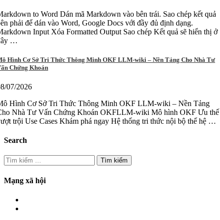
Markdown to Word Dán mã Markdown vào bên trái. Sao chép kết quả
ên phải để dán vào Word, Google Docs với đầy đủ định dạng.
arkdown Input Xóa Formatted Output Sao chép Kết quả sẽ hiển thị ở
đây …
ô Hình Cơ Sở Tri Thức Thông Minh OKF LLM-wiki – Nền Tảng Cho Nhà Tư
ấn Chứng Khoán
08/07/2026
Mô Hình Cơ Sở Tri Thức Thông Minh OKF LLM-wiki – Nền Tảng
Cho Nhà Tư Vấn Chứng Khoán OKFLLM-wiki Mô hình OKF Ưu thế
ượt trội Use Cases Khám phá ngay Hệ thống tri thức nội bộ thế hệ …
Search
Tìm
kiếm
cho:
Mạng xã hội