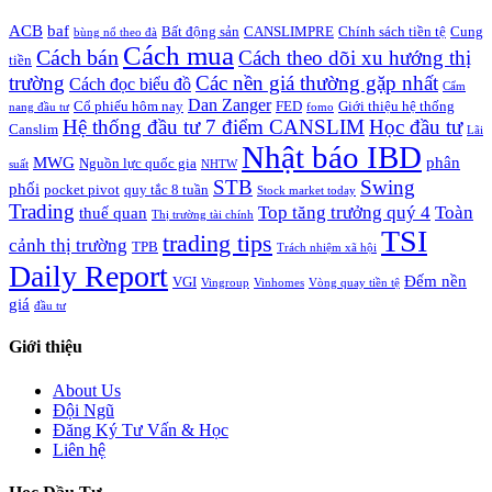
ACB
baf
Bất động sản
CANSLIMPRE
Chính sách tiền tệ
Cung
bùng nổ theo đà
Cách mua
Cách bán
Cách theo dõi xu hướng thị
tiền
trường
Các nền giá thường gặp nhất
Cách đọc biểu đồ
Cẩm
Dan Zanger
Cổ phiếu hôm nay
FED
Giới thiệu hệ thống
nang đầu tư
fomo
Hệ thống đầu tư 7 điểm CANSLIM
Học đầu tư
Canslim
Lãi
Nhật báo IBD
MWG
phân
Nguồn lực quốc gia
suất
NHTW
STB
Swing
phối
pocket pivot
quy tắc 8 tuần
Stock market today
Trading
Top tăng trưởng quý 4
Toàn
thuế quan
Thị trường tài chính
TSI
trading tips
cảnh thị trường
TPB
Trách nhiệm xã hội
Daily Report
Đếm nền
VGI
Vingroup
Vinhomes
Vòng quay tiền tệ
giá
đầu tư
Giới thiệu
About Us
Đội Ngũ
Đăng Ký Tư Vấn & Học
Liên hệ