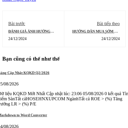
Bài trước
Bài tiếp theo
ĐÁNH GIÁ ẢNH HƯỞNG
HƯỚNG DẪN MUA SỚM CỔ
CUỘC HỌP FOMC THÁNG
PHIẾU THEO MẪU HÌNH
24/12/2024
24/12/2024
12/2024 ĐẾN THỊ TRƯỜNG
BUMP AND RUN REVARSAL
VIỆT NAM: VN THỰC SỰ
MONG ĐỢI GÌ?
Bạn cũng có thể như thế
ảng Cập Nhật KQKD Q2/2026
05/08/2026
ữ liệu KQKD Mới Nhất Cập nhật lúc: 23:06 05/08/2026 0 kết quả Tì
kiếm SànTất cảHOSEHNXUPCOM NgànhTất cả ROE > (%) Tăng
trưởng LR > (%) P/E
arkdown to Word Converter
04/08/2026