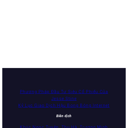
Phương Pháp Đầu Tư Siêu Cổ Phiếu Của
Jesse Stine
Kỷ Lục Giao Dịch Hậu Bong Bóng Internet
Biên dịch
Khúc Ngọc Tuyên, Thu Hà, Trương Minh