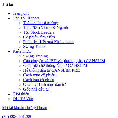
Trở lại
Trang chủ
The TSI Report
Toàn cảnh thị trường
Tiêu điểm Vĩ mô & Ngành
TSI Stock Leaders
Cổ phiếu tâm điểm
Phân tích Kết quả Kinh doanh
Swing Trader
Kiến Thức
Swing Trading
Câu chuyện về IBD và phương pháp CANSLIM
Giới thiệu hệ thống đầu tư CANSLIM
Hệ thống đầu tư CANSLIM-PRE
Cách mua cổ phiếu
Cách bán cổ phiếu
Quản lý danh mục đầu tư
Góc nhà đầu tư
Giới thiệu
ĐK Tư Vấn
Mở tài khoản chứng khoán
(84) 0989591288