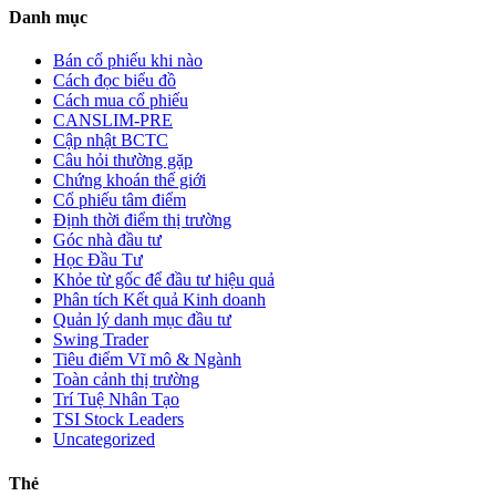
Danh mục
Bán cổ phiếu khi nào
Cách đọc biểu đồ
Cách mua cổ phiếu
CANSLIM-PRE
Cập nhật BCTC
Câu hỏi thường gặp
Chứng khoán thế giới
Cổ phiếu tâm điểm
Định thời điểm thị trường
Góc nhà đầu tư
Học Đầu Tư
Khỏe từ gốc để đầu tư hiệu quả
Phân tích Kết quả Kinh doanh
Quản lý danh mục đầu tư
Swing Trader
Tiêu điểm Vĩ mô & Ngành
Toàn cảnh thị trường
Trí Tuệ Nhân Tạo
TSI Stock Leaders
Uncategorized
Thẻ