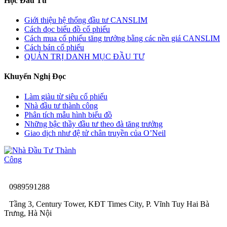
Học Đầu Tư
Giới thiệu hệ thống đầu tư CANSLIM
Cách đọc biểu đồ cổ phiếu
Cách mua cổ phiếu tăng trưởng bằng các nền giá CANSLIM
Cách bán cổ phiếu
QUẢN TRỊ DANH MỤC ĐẦU TƯ
Khuyến Nghị Đọc
Làm giàu từ siêu cổ phiếu
Nhà đầu tư thành công
Phân tích mẫu hình biểu đồ
Những bậc thầy đầu tư theo đà tăng trưởng
Giao dịch như đệ tử chân truyền của O’Neil
0989591288
Tầng 3, Century Tower, KĐT Times City, P. Vĩnh Tuy Hai Bà
Trưng, Hà Nội