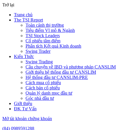
Trở lại
Trang chủ
The TSI Report
Toàn cảnh thị trường
Tiêu điểm Vĩ mô & Ngành
TSI Stock Leaders
Cổ phiếu tâm điểm
Phân tích Kết quả Kinh doanh
Swing Trader
Kiến Thức
Swing Trading
Câu chuyện về IBD và phương pháp CANSLIM
Giới thiệu hệ thống đầu tư CANSLIM
Hệ thống đầu tư CANSLIM-PRE
Cách mua cổ phiếu
Cách bán cổ phiếu
Quản lý danh mục đầu tư
Góc nhà đầu tư
Giới thiệu
ĐK Tư Vấn
Mở tài khoản chứng khoán
(84) 0989591288