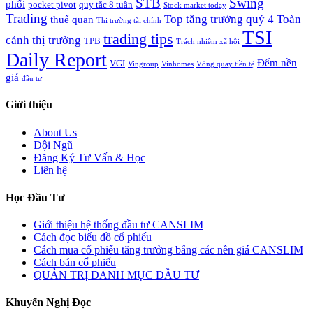
STB
Swing
phối
pocket pivot
quy tắc 8 tuần
Stock market today
Trading
Top tăng trưởng quý 4
Toàn
thuế quan
Thị trường tài chính
TSI
trading tips
cảnh thị trường
TPB
Trách nhiệm xã hội
Daily Report
Đếm nền
VGI
Vingroup
Vinhomes
Vòng quay tiền tệ
giá
đầu tư
Giới thiệu
About Us
Đội Ngũ
Đăng Ký Tư Vấn & Học
Liên hệ
Học Đầu Tư
Giới thiệu hệ thống đầu tư CANSLIM
Cách đọc biểu đồ cổ phiếu
Cách mua cổ phiếu tăng trưởng bằng các nền giá CANSLIM
Cách bán cổ phiếu
QUẢN TRỊ DANH MỤC ĐẦU TƯ
Khuyến Nghị Đọc