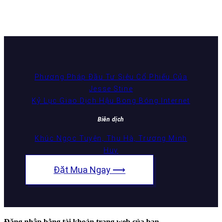
Phương Pháp Đầu Tư Siêu Cổ Phiếu Của
Jesse Stine
Kỷ Lục Giao Dịch Hậu Bong Bóng Internet
Biên dịch
Khúc Ngọc Tuyên, Thu Hà, Trương Minh
Huy
Đặt Mua Ngay ⟶
Đăng nhập bằng tài khoản trang web của bạn