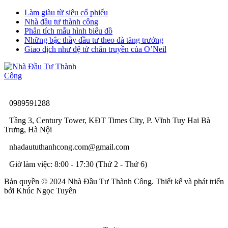
Làm giàu từ siêu cổ phiếu
Nhà đầu tư thành công
Phân tích mẫu hình biểu đồ
Những bậc thầy đầu tư theo đà tăng trưởng
Giao dịch như đệ tử chân truyền của O’Neil
0989591288
Tầng 3, Century Tower, KĐT Times City, P. Vĩnh Tuy Hai Bà
Trưng, Hà Nội
nhadaututhanhcong.com@gmail.com
Giờ làm việc: 8:00 - 17:30 (Thứ 2 - Thứ 6)
Bản quyền © 2024 Nhà Đầu Tư Thành Công. Thiết kế và phát triển
bởi Khúc Ngọc Tuyên