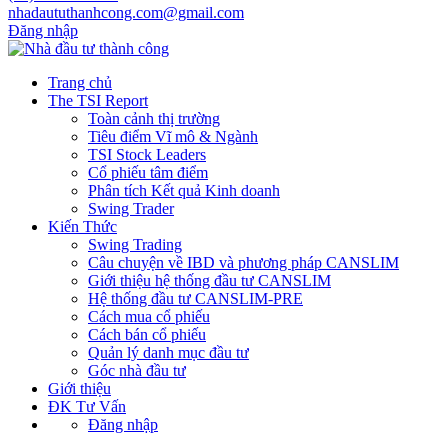
nhadaututhanhcong.com@gmail.com
Đăng nhập
Trang chủ
The TSI Report
Toàn cảnh thị trường
Tiêu điểm Vĩ mô & Ngành
TSI Stock Leaders
Cổ phiếu tâm điểm
Phân tích Kết quả Kinh doanh
Swing Trader
Kiến Thức
Swing Trading
Câu chuyện về IBD và phương pháp CANSLIM
Giới thiệu hệ thống đầu tư CANSLIM
Hệ thống đầu tư CANSLIM-PRE
Cách mua cổ phiếu
Cách bán cổ phiếu
Quản lý danh mục đầu tư
Góc nhà đầu tư
Giới thiệu
ĐK Tư Vấn
Đăng nhập