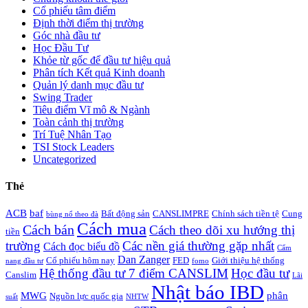
Cổ phiếu tâm điểm
Định thời điểm thị trường
Góc nhà đầu tư
Học Đầu Tư
Khỏe từ gốc để đầu tư hiệu quả
Phân tích Kết quả Kinh doanh
Quản lý danh mục đầu tư
Swing Trader
Tiêu điểm Vĩ mô & Ngành
Toàn cảnh thị trường
Trí Tuệ Nhân Tạo
TSI Stock Leaders
Uncategorized
Thẻ
ACB
baf
Bất động sản
CANSLIMPRE
Chính sách tiền tệ
Cung
bùng nổ theo đà
Cách mua
Cách bán
Cách theo dõi xu hướng thị
tiền
trường
Các nền giá thường gặp nhất
Cách đọc biểu đồ
Cẩm
Dan Zanger
Cổ phiếu hôm nay
FED
Giới thiệu hệ thống
nang đầu tư
fomo
Hệ thống đầu tư 7 điểm CANSLIM
Học đầu tư
Canslim
Lãi
Nhật báo IBD
MWG
phân
Nguồn lực quốc gia
suất
NHTW