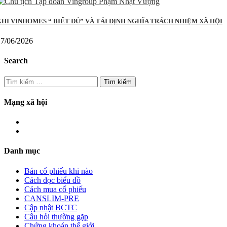
KHI VINHOMES “ BIẾT ĐỦ” VÀ TÁI ĐỊNH NGHĨA TRÁCH NHIỆM XÃ HỘI
17/06/2026
Search
Tìm
kiếm
cho:
Mạng xã hội
Danh mục
Bán cổ phiếu khi nào
Cách đọc biểu đồ
Cách mua cổ phiếu
CANSLIM-PRE
Cập nhật BCTC
Câu hỏi thường gặp
Chứng khoán thế giới