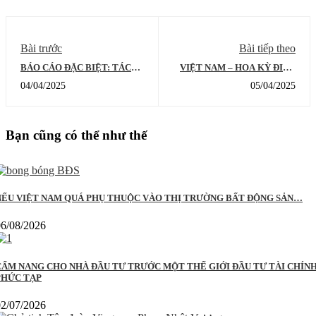
Bài trước
Bài tiếp theo
BÁO CÁO ĐẶC BIỆT: TÁC
VIỆT NAM – HOA KỲ ĐIỆN
ĐỘNG CHÍNH SÁCH THUẾ
ĐÀM CẤP CAO: BIẾN THUẾ
04/04/2025
05/04/2025
MỚI CỦA HOA KỲ ĐỐI VỚI
QUAN THÀNH CƠ HỘI
VIỆT NAM & TRIỂN VỌNG
CHIẾN LƯỢC
PHỤC HỒI THỊ TRƯỜNG
Bạn cũng có thể như thế
NẾU VIỆT NAM QUÁ PHỤ THUỘC VÀO THỊ TRƯỜNG BẤT ĐỘNG SẢN…
06/08/2026
CẨM NANG CHO NHÀ ĐẦU TƯ TRƯỚC MỘT THẾ GIỚI ĐẦU TƯ TÀI CHÍN
PHỨC TẠP
02/07/2026