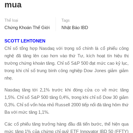
mua
Thể loại
Tags
Chứng Khoán Thế Giới
Nhật Báo IBD
SCOTT LEHTONEN
Chỉ số tổng hợp Nasdaq với trọng số chính là cổ phiếu công
nghệ đã tăng lên cao hơn vào thứ Tư, kích hoạt tín hiệu thị
trường chứng khoán tăng. Chỉ số S&P 500 đạt mức cao kỷ lục,
trong khi chỉ số trung bình công nghiệp Dow Jones giảm giảm
nhẹ.
Nasdaq tăng tới 2,1% trước khi đóng cửa co về mức tăng
1,5%. Chỉ số S&P 500 tăng 0,4%, trong khi chỉ số Dow 30 giảm
0,3%. Chỉ số vốn hóa nhỏ Russell 2000 tiếp nối đà tăng hôm thứ
Ba với mức tăng 1,1%.
Các cổ phiếu tăng trưởng hàng đầu đã tiến bước, thể hiện qua
mức tăng 1% của chứng chỉ quỹ ETF Innovator IBD 50 (FFTY)