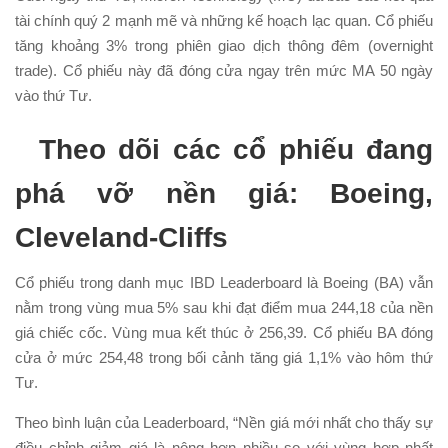
tài chính quý 2 mạnh mẽ và những kế hoạch lạc quan. Cổ phiếu
tăng khoảng 3% trong phiên giao dịch thông đêm (overnight
trade). Cổ phiếu này đã đóng cửa ngay trên mức MA 50 ngày
vào thứ Tư.
Theo dõi các cổ phiếu đang
phá vỡ nền giá: Boeing,
Cleveland-Cliffs
Cổ phiếu trong danh mục IBD Leaderboard là Boeing (BA) vẫn
nằm trong vùng mua 5% sau khi đạt điểm mua 244,18 của nền
giá chiếc cốc. Vùng mua kết thúc ở 256,39. Cổ phiếu BA đóng
cửa ở mức 254,48 trong bối cảnh tăng giá 1,1% vào hôm thứ
Tư.
Theo bình luận của Leaderboard, “Nền giá mới nhất cho thấy sự
điều chỉnh giảm giá là nông hơn nhiều so với vùng hợp nhất