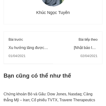
Khúc Ngọc Tuyên
Bài trước
Bài tiếp theo
Xu hướng tăng được
[Nhật báo IBD
khôi phục sau khi ngày
1/4/2021] Giai điệu của
01/04/2021
02/04/2021
phân phối 24/2 hết hạn,
thị trường chứng khoán
cú rũ bỏ sau khi được
tốt hơn trước nhờ
xác nhận trở thành tín
NASDAQ tăng vọt,
Bạn cũng có thể như thế
hiệu bullish cho thị
S&P500 vươn tới đỉnh
trường
cao mới
Chứng khoán Bò và Gấu: Dow Jones, Nasdaq; Căng
thẳng Mỹ – Iran; Cổ phiếu TVTX, Travere Therapeutics