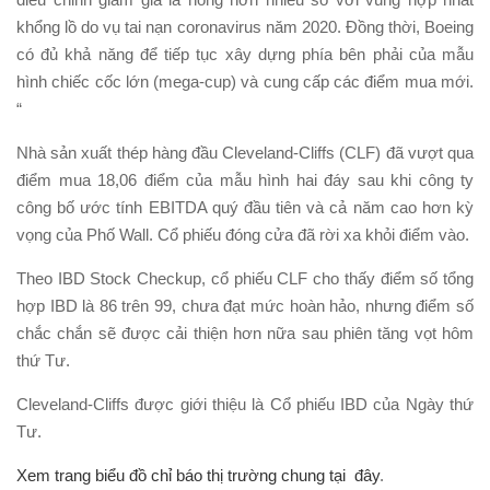
khổng lồ do vụ tai nạn coronavirus năm 2020. Đồng thời, Boeing
có đủ khả năng để tiếp tục xây dựng phía bên phải của mẫu
hình chiếc cốc lớn (mega-cup) và cung cấp các điểm mua mới.
“
Nhà sản xuất thép hàng đầu Cleveland-Cliffs (CLF) đã vượt qua
điểm mua 18,06 điểm của mẫu hình hai đáy sau khi công ty
công bố ước tính EBITDA quý đầu tiên và cả năm cao hơn kỳ
vọng của Phố Wall. Cổ phiếu đóng cửa đã rời xa khỏi điểm vào.
Theo IBD Stock Checkup, cổ phiếu CLF cho thấy điểm số tổng
hợp IBD là 86 trên 99, chưa đạt mức hoàn hảo, nhưng điểm số
chắc chắn sẽ được cải thiện hơn nữa sau phiên tăng vọt hôm
thứ Tư.
Cleveland-Cliffs được giới thiệu là Cổ phiếu IBD của Ngày thứ
Tư.
Xem trang biểu đồ chỉ báo thị trường chung tại đây
.