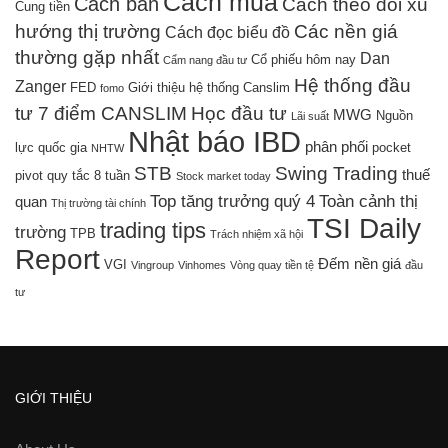
Cách mua
Cách bán
Cách theo dõi xu
Cung tiền
hướng thị trường
Các nền giá
Cách đọc biểu đồ
thường gặp nhất
Dan
Cổ phiếu hôm nay
Cẩm nang đầu tư
Hệ thống đầu
Zanger
FED
Giới thiệu hệ thống Canslim
fomo
tư 7 điểm CANSLIM
Học đầu tư
MWG
Nguồn
Lãi suất
Nhật báo IBD
phân phối
lực quốc gia
pocket
NHTW
STB
Swing Trading
thuế
pivot
quy tắc 8 tuần
Stock market today
Top tăng trưởng quý 4
Toàn cảnh thị
quan
Thị trường tài chính
TSI Daily
trading tips
trường
TPB
Trách nhiệm xã hội
Report
Đếm nền giá
VGI
Vingroup
Vinhomes
Vòng quay tiền tệ
đầu
tư
GIỚI THIỆU