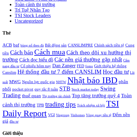
Toàn cảnh thị trường
Trí Tuệ Nhân Tạo
TSI Stock Leaders
Uncategorized
Thẻ
ACB
baf
Bất động sản
CANSLIMPRE
Chính sách tiền tệ
Cung
bùng nổ theo đà
Cách mua
Cách bán
Cách theo dõi xu hướng thị
tiền
trường
Các nền giá thường gặp nhất
Cách đọc biểu đồ
Cẩm
Dan Zanger
Cổ phiếu hôm nay
FED
Giới thiệu hệ thống
nang đầu tư
fomo
Hệ thống đầu tư 7 điểm CANSLIM
Học đầu tư
Canslim
Lãi
Nhật báo IBD
MWG
phân
Nguồn lực quốc gia
suất
NHTW
STB
Swing
phối
pocket pivot
quy tắc 8 tuần
Stock market today
Trading
Top tăng trưởng quý 4
Toàn
thuế quan
Thị trường tài chính
TSI
trading tips
cảnh thị trường
TPB
Trách nhiệm xã hội
Daily Report
Đếm nền
VGI
Vingroup
Vinhomes
Vòng quay tiền tệ
giá
đầu tư
Giới thiệu