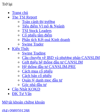
Trở lại
Trang chủ
The TSI Report
Toàn cảnh thị trường
Tiêu điểm Vĩ mô & Ngành
TSI Stock Leaders
Cổ phiếu tâm điểm
Phân tích Kết quả Kinh doanh
Swing Trader
Kiến Thức
Swing Trading
Câu chuyện về IBD và phương pháp CANSLIM
Giới thiệu hệ thống đầu tư CANSLIM
Hệ thống đầu tư CANSLIM-PRE
Cách mua cổ phiếu
Cách bán cổ phiếu
Quản lý danh mục đầu tư
Góc nhà đầu tư
Cập Nhật KQKD
ĐK Tư Vấn
Mở tài khoản chứng khoán
(84) 0989591288