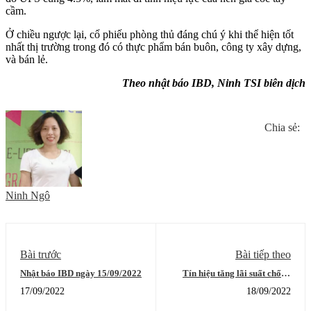
cầm.
Ở chiều ngược lại, cổ phiếu phòng thủ đáng chú ý khi thể hiện tốt
nhất thị trường trong đó có thực phẩm bán buôn, công ty xây dựng,
và bán lẻ.
Theo nhật báo IBD, Ninh TSI biên dịch
Chia sẻ:
Ninh Ngô
Bài trước
Bài tiếp theo
Nhật báo IBD ngày 15/09/2022
Tín hiệu tăng lãi suất chống
lạm phát tại Việt Nam là rất rõ
17/09/2022
18/09/2022
ràng