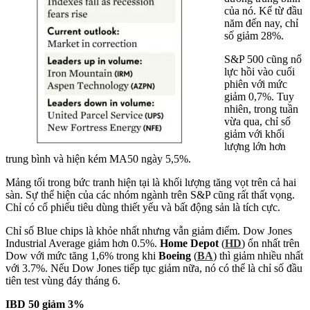
của nó. Kể từ đầu
năm đến nay, chỉ
số giảm 28%.
S&P 500 cũng nổ
lực hồi vào cuối
phiên với mức
giảm 0,7%. Tuy
nhiên, trong tuần
vừa qua, chỉ số
giảm với khối
lượng lớn hơn
trung bình và hiện kém MA50 ngày 5,5%.
Mảng tối trong bức tranh hiện tại là khối lượng tăng vọt trên cả hai
sàn. Sự thể hiện của các nhóm ngành trên S&P cũng rất thất vọng.
Chỉ có cổ phiếu tiêu dùng thiết yếu và bất động sản là tích cực.
Chỉ số Blue chips là khỏe nhất nhưng vẫn giảm điểm. Dow Jones
Industrial Average giảm hơn 0.5%.
Home Depot
(
HD
) ổn nhất trên
Dow với mức tăng 1,6% trong khi
Boeing
(
BA
) thì giảm nhiều nhất
với 3.7%. Nếu Dow Jones tiếp tục giảm nữa, nó có thể là chỉ số đầu
tiên test vùng đáy tháng 6.
IBD 50 giảm 3%