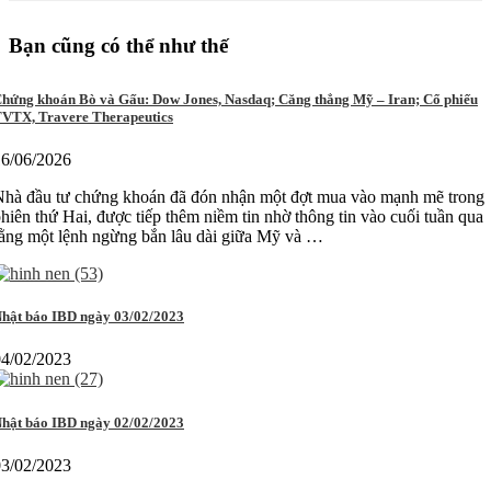
Bạn cũng có thể như thế
hứng khoán Bò và Gấu: Dow Jones, Nasdaq; Căng thẳng Mỹ – Iran; Cổ phiếu
VTX, Travere Therapeutics
16/06/2026
Nhà đầu tư chứng khoán đã đón nhận một đợt mua vào mạnh mẽ trong
hiên thứ Hai, được tiếp thêm niềm tin nhờ thông tin vào cuối tuần qua
ằng một lệnh ngừng bắn lâu dài giữa Mỹ và …
hật báo IBD ngày 03/02/2023
04/02/2023
hật báo IBD ngày 02/02/2023
03/02/2023