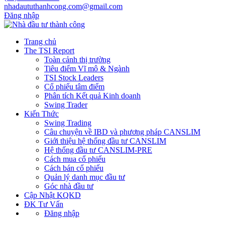
nhadaututhanhcong.com@gmail.com
Đăng nhập
Trang chủ
The TSI Report
Toàn cảnh thị trường
Tiêu điểm Vĩ mô & Ngành
TSI Stock Leaders
Cổ phiếu tâm điểm
Phân tích Kết quả Kinh doanh
Swing Trader
Kiến Thức
Swing Trading
Câu chuyện về IBD và phương pháp CANSLIM
Giới thiệu hệ thống đầu tư CANSLIM
Hệ thống đầu tư CANSLIM-PRE
Cách mua cổ phiếu
Cách bán cổ phiếu
Quản lý danh mục đầu tư
Góc nhà đầu tư
Cập Nhật KQKD
ĐK Tư Vấn
Đăng nhập