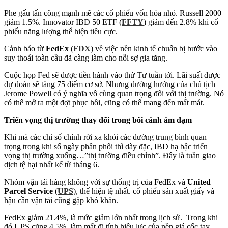
Phe gấu tấn công mạnh mẽ các cổ phiếu vốn hóa nhỏ. Russell 2000
giảm 1.5%. Innovator IBD 50 ETF (
FFTY
) giảm đến 2.8% khi cổ
phiếu năng lượng thể hiện tiêu cực.
Cảnh báo từ
FedEx
(
FDX
) về việc nền kinh tế chuẩn bị bước vào
suy thoái toàn cầu đã càng làm cho nỗi sợ gia tăng.
Cuộc họp Fed sẽ được tiền hành vào thứ Tư tuần tới. Lãi suất được
dự đoán sẽ tăng 75 điểm cơ sở. Nhưng đường hướng của chủ tịch
Jerome Powell có ý nghĩa vô cùng quan trọng đối với thị trường. Nó
có thể mở ra một đợt phục hồi, cũng có thể mang đến mất mát.
Triển vọng thị trường thay đổi trong bối cảnh ảm đạm
Khi mà các chỉ số chính rời xa khỏi các đường trung bình quan
trọng trong khi số ngày phân phối thì dày đặc, IBD hạ bậc triển
vọng thị trường xuống…”thị trường điều chỉnh”. Đây là tuần giao
dịch tệ hại nhất kể từ tháng 6.
Nhóm vận tải hàng không với sự thống trị của FedEx và
United
Parcel Service
(
UPS
), thể hiện tệ nhất. cổ phiếu sản xuất giấy và
hậu cần vận tải cũng gặp khó khăn.
FedEx giảm 21.4%, là mức giảm lớn nhất trong lịch sử. Trong khi
đó UPS cũng 4.5%, làm mất đi tính hiệu lực của nền giá cốc tay