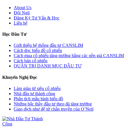
About Us
Đội Ngũ
Đăng Ký Tư Vấn & Học
Liên hệ
Học Đầu Tư
Giới thiệu hệ thống đầu tư CANSLIM
Cách đọc biểu đồ cổ phiếu
Cách mua cổ phiếu tăng trưởng bằng các nền giá CANSLIM
Cách bán cổ phiếu
QUẢN TRỊ DANH MỤC ĐẦU TƯ
Khuyến Nghị Đọc
Làm giàu từ siêu cổ phiếu
Nhà đầu tư thành công
Phân tích mẫu hình biểu đồ
Những bậc thầy đầu tư theo đà tăng trưởng
Giao dịch như đệ tử chân truyền của O’Neil