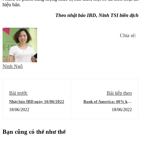
hiệu bán.
Theo nhật báo IBD, Ninh TSI biên dịch
Chia sẻ:
Ninh Ngô
Bài trước
Bài tiếp theo
Nhật báo IBD ngày 16/06/2022
Bank of America: 40% khả
năng năm sau kinh tế Mỹ rơi
18/06/2022
18/06/2022
vào suy thoái
Bạn cũng có thể như thế