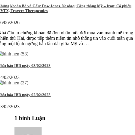
hứng khoán Bò và Gấu: Dow Jones, Nasdaq; Căng thẳng Mỹ – Iran; Cổ phiếu
VTX, Travere Therapeutics
16/06/2026
Nhà đầu tư chứng khoán đã đón nhận một đợt mua vào mạnh mẽ trong
hiên thứ Hai, được tiếp thêm niềm tin nhờ thông tin vào cuối tuần qua
ằng một lệnh ngừng bắn lâu dài giữa Mỹ và …
hật báo IBD ngày 03/02/2023
04/02/2023
hật báo IBD ngày 02/02/2023
03/02/2023
1 bình Luận