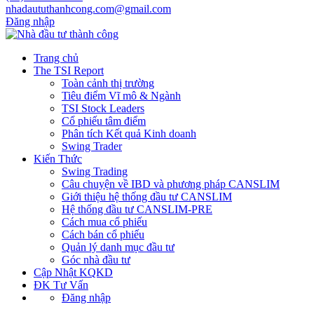
nhadaututhanhcong.com@gmail.com
Đăng nhập
Trang chủ
The TSI Report
Toàn cảnh thị trường
Tiêu điểm Vĩ mô & Ngành
TSI Stock Leaders
Cổ phiếu tâm điểm
Phân tích Kết quả Kinh doanh
Swing Trader
Kiến Thức
Swing Trading
Câu chuyện về IBD và phương pháp CANSLIM
Giới thiệu hệ thống đầu tư CANSLIM
Hệ thống đầu tư CANSLIM-PRE
Cách mua cổ phiếu
Cách bán cổ phiếu
Quản lý danh mục đầu tư
Góc nhà đầu tư
Cập Nhật KQKD
ĐK Tư Vấn
Đăng nhập