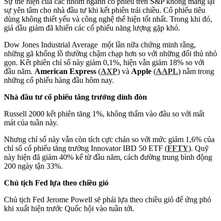
Sự thể hiện của các nhóm ngành cổ phiếu trên S&P không mang lại
sự yên tâm cho nhà đầu tư khi kết phiên trái chiều. Cổ phiếu tiêu
dùng không thiết yếu và công nghệ thể hiện tốt nhất. Trong khi đó,
giá dầu giảm đã khiến các cổ phiếu năng lượng gặp khó.
Dow Jones Industrial Average một lần nữa chứng minh rằng,
những gã khổng lồ thường chậm chạp hơn so với những đối thủ nhỏ
gọn. Kết phiên chỉ số này giảm 0,1%, hiện vẫn giảm 18% so với
đầu năm.
American Express
(
AXP
) và
Apple
(
AAPL
) nằm trong
những cổ phiếu hàng đầu hôm nay.
Nhà đầu tư cổ phiếu tăng trưởng dính đòn
Russell 2000 kết phiên tăng 1%, không thấm vào đâu so với mất
mát của tuần này.
Nhưng chỉ số này vẫn còn tích cực chán so với mức giảm 1,6% của
chỉ số cổ phiếu tăng trưởng Innovator IBD 50 ETF (
FFTY
). Quỹ
này hiện đã giảm 40% kể từ đầu năm, cách đường trung bình động
200 ngày tận 33%.
Chủ tịch Fed lựa theo chiều gió
Chủ tịch Fed Jerome Powell sẽ phải lựa theo chiều gió để ứng phó
khi xuất hiện trước Quốc hội vào tuần tới.