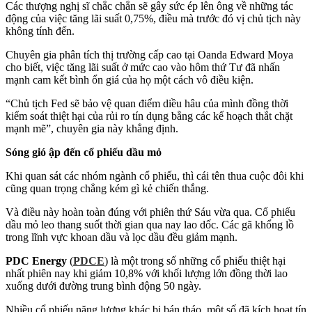
Các thượng nghị sĩ chắc chắn sẽ gây sức ép lên ông về những tác
động của việc tăng lãi suất 0,75%, điều mà trước đó vị chủ tịch này
không tính đến.
Chuyên gia phân tích thị trường cấp cao tại Oanda Edward Moya
cho biết, việc tăng lãi suất ở mức cao vào hôm thứ Tư đã nhấn
mạnh cam kết bình ổn giá của họ một cách vô điều kiện.
“Chủ tịch Fed sẽ bảo vệ quan điểm diều hâu của mình đồng thời
kiểm soát thiệt hại của rủi ro tín dụng bằng các kế hoạch thắt chặt
mạnh mẽ”, chuyên gia này khẳng định.
Sóng gió ập đến cổ phiếu dầu mỏ
Khi quan sát các nhóm ngành cổ phiếu, thì cái tên thua cuộc đôi khi
cũng quan trọng chẳng kém gì kẻ chiến thắng.
Và điều này hoàn toàn đúng với phiên thứ Sáu vừa qua. Cổ phiếu
dầu mỏ leo thang suốt thời gian qua nay lao dốc. Các gã khổng lồ
trong lĩnh vực khoan dầu và lọc dầu đều giảm mạnh.
PDC Energy
(
PDCE
) là một trong số những cổ phiếu thiệt hại
nhất phiên nay khi giảm 10,8% với khối lượng lớn đồng thời lao
xuống dưới đường trung bình động 50 ngày.
Nhiều cổ phiếu năng lượng khác bị bán tháo, một số đã kích hoạt tín