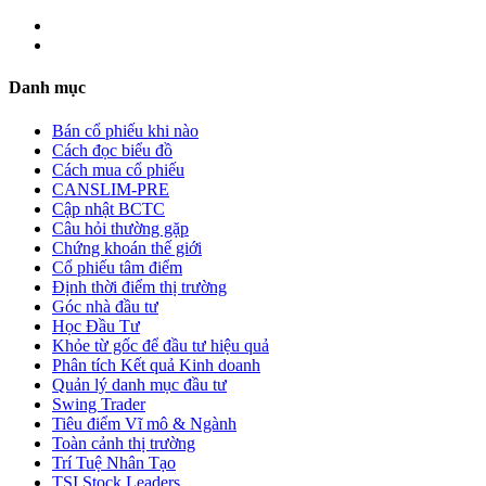
Danh mục
Bán cổ phiếu khi nào
Cách đọc biểu đồ
Cách mua cổ phiếu
CANSLIM-PRE
Cập nhật BCTC
Câu hỏi thường gặp
Chứng khoán thế giới
Cổ phiếu tâm điểm
Định thời điểm thị trường
Góc nhà đầu tư
Học Đầu Tư
Khỏe từ gốc để đầu tư hiệu quả
Phân tích Kết quả Kinh doanh
Quản lý danh mục đầu tư
Swing Trader
Tiêu điểm Vĩ mô & Ngành
Toàn cảnh thị trường
Trí Tuệ Nhân Tạo
TSI Stock Leaders