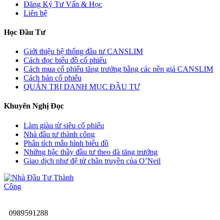
Đăng Ký Tư Vấn & Học
Liên hệ
Học Đầu Tư
Giới thiệu hệ thống đầu tư CANSLIM
Cách đọc biểu đồ cổ phiếu
Cách mua cổ phiếu tăng trưởng bằng các nền giá CANSLIM
Cách bán cổ phiếu
QUẢN TRỊ DANH MỤC ĐẦU TƯ
Khuyến Nghị Đọc
Làm giàu từ siêu cổ phiếu
Nhà đầu tư thành công
Phân tích mẫu hình biểu đồ
Những bậc thầy đầu tư theo đà tăng trưởng
Giao dịch như đệ tử chân truyền của O’Neil
0989591288