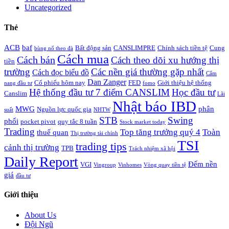
Uncategorized
Thẻ
ACB
baf
Bất động sản
CANSLIMPRE
Chính sách tiền tệ
Cung
bùng nổ theo đà
Cách mua
Cách bán
Cách theo dõi xu hướng thị
tiền
trường
Các nền giá thường gặp nhất
Cách đọc biểu đồ
Cẩm
Dan Zanger
Cổ phiếu hôm nay
FED
Giới thiệu hệ thống
nang đầu tư
fomo
Hệ thống đầu tư 7 điểm CANSLIM
Học đầu tư
Canslim
Lãi
Nhật báo IBD
MWG
phân
Nguồn lực quốc gia
suất
NHTW
STB
Swing
phối
pocket pivot
quy tắc 8 tuần
Stock market today
Trading
Top tăng trưởng quý 4
Toàn
thuế quan
Thị trường tài chính
TSI
trading tips
cảnh thị trường
TPB
Trách nhiệm xã hội
Daily Report
Đếm nền
VGI
Vingroup
Vinhomes
Vòng quay tiền tệ
giá
đầu tư
Giới thiệu
About Us
Đội Ngũ