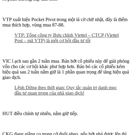
VTP xuất hiện Pocket Pivot trong một lá cờ chữ nhật, đây là điểm
mua thích hợp, vùng mua 87-88.
VTP: Tổng công ty Bưu chính Viettel – CTCP (Viettel
Post – mã VTP) là một cơ hội đầu tư tốt
VIC ì ạch sau gần 2 tuần mua. Bán bớt cổ phiếu này để giải phóng
vốn cho các cơ hội khác phư hợp hơn. Bán bỏ các cổ phiếu kém
hiệu quả sau 2 tuần nắm giữ là 1 phần quan trọng để tăng hiệu quả
giao dịch.
Lệnh Dừng theo thời gian: Quy tắc quản trị danh mục
đầu tư quan trọng của nhà giao dịch!
HUT điều chỉnh tự nhiên, nắm giữ tiếp.
CKG đang giằng co trong cờ đuôi nheo, nếu bớt phá được lên thì