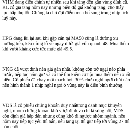
VHM đang điều chỉnh tự nhiên sau khi tăng đến gần vùng đỉnh cũ.
KL có gia tăng hôm nay nhưng biên độ giá không tăng, cho thấy
lực hấp thụ tốt. Chúng ta chờ đợi điểm mua bổ sung trong nhịp tích
luỹ này.
HPG đang lùi lại sau khi gặp cản tại MA50 cũng là đường xu
hướng trên, kéo dừng lỗ về ngay dưới giá vốn quanh 48. Mua thêm
khi vượt kháng cực tức mức giá 49.5.
NKG đã vượt đỉnh nền giá gần nhất, không còn trở ngại nào phía
trước, tiếp tục nắm giữ và có thể tìm kiếm cơ hội mua thêm nếu xuất
hiện. Cổ phiếu đã chạy một mạch hơn 30% chưa nghỉ ngơi chút nào
nên hình thành 1 nhịp nghỉ ngơi ở vùng này là điều bình thường.
VDS là cổ phiếu chứng khoán duy nhấttrong danh mục khuyến
nghị, nhóm chứng khoán khó vượt đỉnh và chỉ là sóng hồi, VDS
còn định giá hấp dẫn nhưng cũng khó đi ngược nhóm ngành, nếu
hôm nay tiếp tục yếu thì bán, nếu tăng lại thì giữ tiếp tới vùng 27 thì
bán chốt.