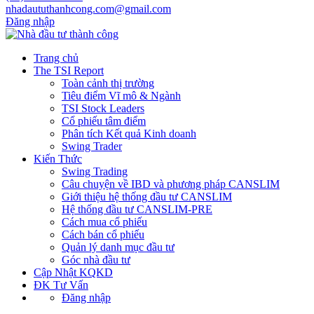
nhadaututhanhcong.com@gmail.com
Đăng nhập
Trang chủ
The TSI Report
Toàn cảnh thị trường
Tiêu điểm Vĩ mô & Ngành
TSI Stock Leaders
Cổ phiếu tâm điểm
Phân tích Kết quả Kinh doanh
Swing Trader
Kiến Thức
Swing Trading
Câu chuyện về IBD và phương pháp CANSLIM
Giới thiệu hệ thống đầu tư CANSLIM
Hệ thống đầu tư CANSLIM-PRE
Cách mua cổ phiếu
Cách bán cổ phiếu
Quản lý danh mục đầu tư
Góc nhà đầu tư
Cập Nhật KQKD
ĐK Tư Vấn
Đăng nhập