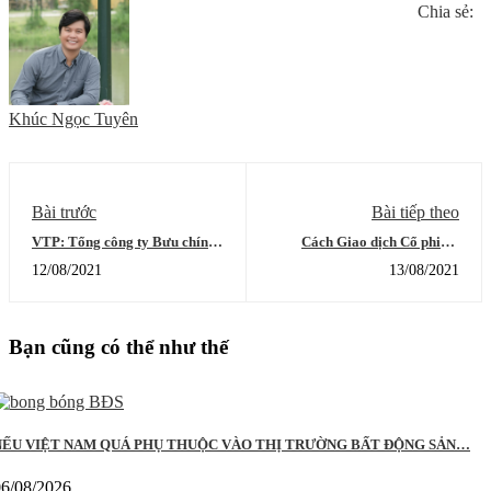
Chia sẻ:
Khúc Ngọc Tuyên
Bài trước
Bài tiếp theo
VTP: Tổng công ty Bưu chính
Cách Giao dịch Cổ phiếu:
Viettel – CTCP (Viettel Post –
Phương pháp mua kéo ngược
12/08/2021
13/08/2021
mã VTP) là một cơ hội đầu tư
về đường trung bình động 10
tốt
tuần
Bạn cũng có thể như thế
NẾU VIỆT NAM QUÁ PHỤ THUỘC VÀO THỊ TRƯỜNG BẤT ĐỘNG SẢN…
06/08/2026