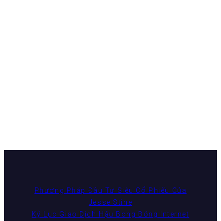
Phương Pháp Đầu Tư Siêu Cổ Phiếu Của
Jesse Stine
Kỷ Lục Giao Dịch Hậu Bong Bóng Internet