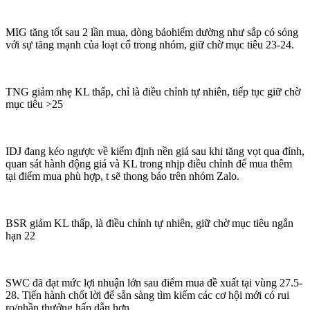
MIG tăng tốt sau 2 lần mua, dòng bảohiểm dường như sắp có sóng
với sự tăng mạnh của loạt cổ trong nhóm, giữ chờ mục tiêu 23-24.
TNG giảm nhẹ KL thấp, chỉ là điều chỉnh tự nhiên, tiếp tục giữ chờ
mục tiêu >25
IDJ đang kéo ngược về kiểm định nền giá sau khi tăng vọt qua đỉnh,
quan sát hành động giá và KL trong nhịp điều chỉnh để mua thêm
tại điểm mua phù hợp, t sẽ thong báo trên nhóm Zalo.
BSR giảm KL thấp, là điều chỉnh tự nhiên, giữ chờ mục tiêu ngắn
hạn 22
SWC đã đạt mức lợi nhuận lớn sau điểm mua đề xuất tại vùng 27.5-
28. Tiến hành chốt lời để sẵn sàng tìm kiếm các cơ hội mới có rui
ro/phần thưởng hấp dẫn hơn.