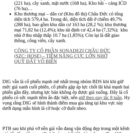
(221 ha), cây xanh, mặt nước (168 ha), Kho bãi – cảng ICD
(76 ha)…
Khu thương mại – dân cư (Khu đô thị) Châu Đức có tổng
diện tích 579,4 ha. Trong đó, diện tích đất ở chiếm 49,7%
(288 ha), bao gồm khu dân cư 163 ha (28,2 %); khu thương
mại 71,82 ha (12,4%); khu tái định cư 42,4 ha (7,32%); khu
nhà ở thu nhập thấp 10.7 ha (1,85%); Còn lại là đất giao
thông, công viên, cây xanh.
CÔNG TY CỔ PHẦN SONADEZI CHÂU ĐỨC
(SZC: HOSE) – TIỀM NĂNG CỰC LỚN NHỜ
QUỸ ĐẤT VÔ BIÊN
DIG vẫn là cổ phiếu mạnh mẽ nhất trong nhóm BDS khi khi giữ
mức giá xanh cuối phiên, cổ phiếu gặp áp lực chốt lãi khá mạnh hai
phiên gần đây, nhưng lực bán không ép được giá xuống. Đây là cổ
phiếu có sức mạnh tiềm ẩn đặc biệt, nên
giữ theo quy tắc 8 tuần
. Hy
vọng rằng DIG sẽ hình thành điểm mua gia tăng tại khu vực này
dưới dạng mẫu hình lá cờ hoặc cờ đuôi nheo.
PTB sau khi phá vỡ nền giá vẫn đang vận động đẹp trong một kênh