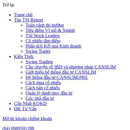
Trở lại
Trang chủ
The TSI Report
Toàn cảnh thị trường
Tiêu điểm Vĩ mô & Ngành
TSI Stock Leaders
Cổ phiếu tâm điểm
Phân tích Kết quả Kinh doanh
Swing Trader
Kiến Thức
Swing Trading
Câu chuyện về IBD và phương pháp CANSLIM
Giới thiệu hệ thống đầu tư CANSLIM
Hệ thống đầu tư CANSLIM-PRE
Cách mua cổ phiếu
Cách bán cổ phiếu
Quản lý danh mục đầu tư
Góc nhà đầu tư
Cập Nhật KQKD
ĐK Tư Vấn
Mở tài khoản chứng khoán
(84) 0989591288