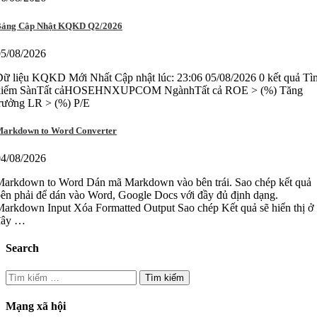
ảng Cập Nhật KQKD Q2/2026
05/08/2026
ữ liệu KQKD Mới Nhất Cập nhật lúc: 23:06 05/08/2026 0 kết quả Tì
kiếm SànTất cảHOSEHNXUPCOM NgànhTất cả ROE > (%) Tăng
trưởng LR > (%) P/E
arkdown to Word Converter
04/08/2026
Markdown to Word Dán mã Markdown vào bên trái. Sao chép kết quả
ên phải để dán vào Word, Google Docs với đầy đủ định dạng.
arkdown Input Xóa Formatted Output Sao chép Kết quả sẽ hiển thị ở
đây …
Search
Tìm
kiếm
cho:
Mạng xã hội