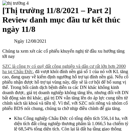
[Thị trường 11/8/2021 – Part 2]
Review danh mục đầu tư kết thúc
ngày 11/8
Ngày
12/08/2021
Chúng ta xem xét các cổ phiếu khuyến nghị từ đầu xu hướng tăng
tới nay
SZC là công ty có quỹ đất công nghiệp và dân cư rất lớn hơn 2000
ha tại Châu Đức
, đã vượt khỏi đỉnh nền giá số 1 của nó với KL tăng
cao, đang quay về kiểm định ngưỡng hỗ trợ tại đỉnh nền giá. Nếu cổ
phiếu nhận được hỗ trợ tại vùng này, đây sẽ là cơ hội để bổ sung vị
thế. Trong bối cảnh dịch bệnh diễn ra các DN khác không kinh
doanh được, giá trị doanh nghiệp không tăng lên, nhưng đối với DN
bất động sản thì khác, giá trị DN vẫn tăng lên do áp lực cung tiền từ
chính sách tài khoá và tiền tệ. Vì thế, với SZC nói riêng và nhóm cổ
phiếu BDS nói chung, chúng ta chờ nhịp điều chỉnh để gia tăng.
Khu Công nghiệp Châu Đức có tổng diện tích 556,14 ha, với
diện tích đất công nghiệp thương phẩm là 1.066,5 ha chiếm tỷ
lệ 68,54% tổng diện tích. Còn lại là đất hạ tầng giao thông