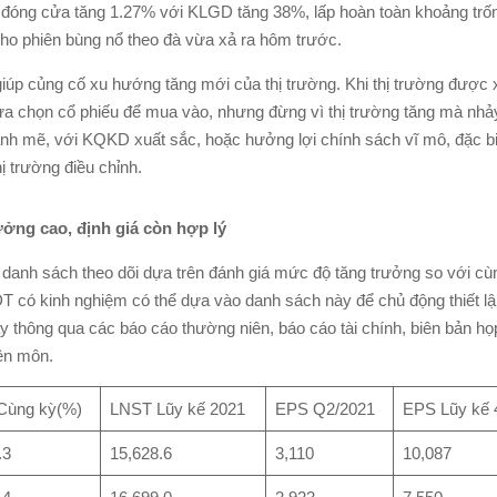
 đóng cửa tăng 1.27% với KLGD tăng 38%, lấp hoàn toàn khoảng trốn
cho phiên bùng nổ theo đà vừa xả ra hôm trước.
 giúp củng cố xu hướng tăng mới của thị trường. Khi thị trường được 
 lựa chọn cổ phiếu để mua vào, nhưng đừng vì thị trường tăng mà nhả
nh mẽ, với KQKD xuất sắc, hoặc hưởng lợi chính sách vĩ mô, đặc bi
 trường điều chỉnh.
ởng cao, định giá còn hợp lý
 danh sách theo dõi dựa trên đánh giá mức độ tăng trưởng so với cù
 có kinh nghiệm có thể dựa vào danh sách này để chủ động thiết l
y thông qua các báo cáo thường niên, báo cáo tài chính, biên bản họ
ên môn.
 Cùng kỳ(%)
LNST Lũy kế 2021
EPS Q2/2021
EPS Lũy kế 
.3
15,628.6
3,110
10,087