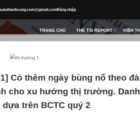
aututhanhcong.com@gmail.com
Đăng nhập
TRANG CHỦ
THE TSI REPORT
KIẾN T
21] Có thêm ngày bùng nổ theo đà
nh cho xu hướng thị trường. Danh
i dựa trên BCTC quý 2