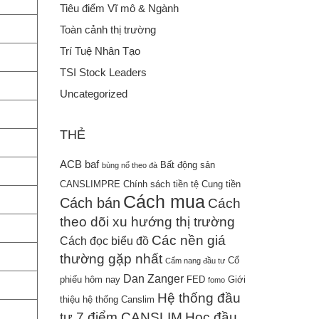
Tiêu điểm Vĩ mô & Ngành
Toàn cảnh thị trường
Trí Tuệ Nhân Tạo
TSI Stock Leaders
Uncategorized
THẺ
ACB
baf
Bất động sản
bùng nổ theo đà
CANSLIMPRE
Chính sách tiền tệ
Cung tiền
Cách mua
Cách bán
Cách
theo dõi xu hướng thị trường
Các nền giá
Cách đọc biểu đồ
thường gặp nhất
Cổ
Cẩm nang đầu tư
Dan Zanger
phiếu hôm nay
FED
Giới
fomo
Hệ thống đầu
thiệu hệ thống Canslim
tư 7 điểm CANSLIM
Học đầu