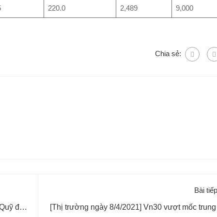
5
220.0
2,489
9,000
Chia sẻ:
Bài tiế
 Quỹ đất
[Thị trường ngày 8/4/2021] Vn30 vượt mốc trung