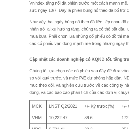
Vnindex tăng nối đà phiên trước một cách mạnh mẽ,
sức ngày 19/7. Đây là phiên bùng nổ theo đà bổ trợ 
Như vậy, hai ngày bùng nổ theo đà liên tiếp nhau đã
nhận trở lại xu hướng tăng, chúng ta có thể bắt đầu
mua bừa. Phải chọn lựa những cổ phiếu có đồ thị mạ
các cổ phiếu vận động mạnh mẽ trong những ngày thị
Cập nhật các doanh nghiệp có KQKD tốt, tăng trư
Chúng tôi lựa chọn các cổ phiếu sau đây để đưa vào
so với quý trước, và mức P/E dự phóng hấp dẫn. NĐT
mục theo dõi, và nghiên cứu trước về các công ty nà
đông, và các báo cáo phân tích của các đơn vị chuy
MCK
LNST Q2/2021
+/- Kỳ trước(%)
+/-
VHM
10,232.47
89.6
172