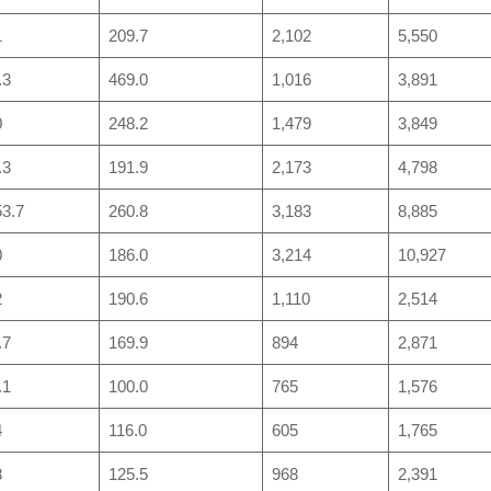
1
209.7
2,102
5,550
.3
469.0
1,016
3,891
0
248.2
1,479
3,849
.3
191.9
2,173
4,798
53.7
260.8
3,183
8,885
0
186.0
3,214
10,927
2
190.6
1,110
2,514
.7
169.9
894
2,871
.1
100.0
765
1,576
4
116.0
605
1,765
8
125.5
968
2,391