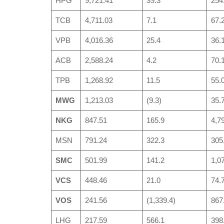
HPG
9,721.41
39.3
254
TCB
4,711.03
7.1
67.
VPB
4,016.36
25.4
36.
ACB
2,588.24
4.2
70.
TPB
1,268.92
11.5
55.
MWG
1,213.03
(9.3)
35.
NKG
847.51
165.9
4,7
MSN
791.24
322.3
305
SMC
501.99
141.2
1,0
VCS
448.46
21.0
74.
VOS
241.56
(1,339.4)
867
LHG
217.59
566.1
398