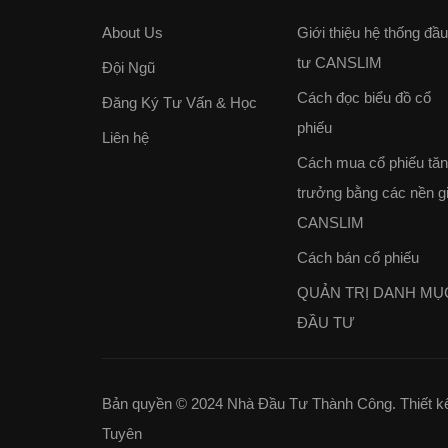
About Us
Giới thiệu hệ thống đầu
tư CANSLIM
Đội Ngũ
Cách đọc biểu đồ cổ
Đăng Ký Tư Vấn & Học
phiếu
Liên hệ
Cách mua cổ phiếu tă
trưởng bằng các nền g
CANSLIM
Cách bán cổ phiếu
QUẢN TRỊ DANH MỤ
ĐẦU TƯ
Bản quyền © 2024 Nhà Đầu Tư Thành Công. Thiết kế 
Tuyên