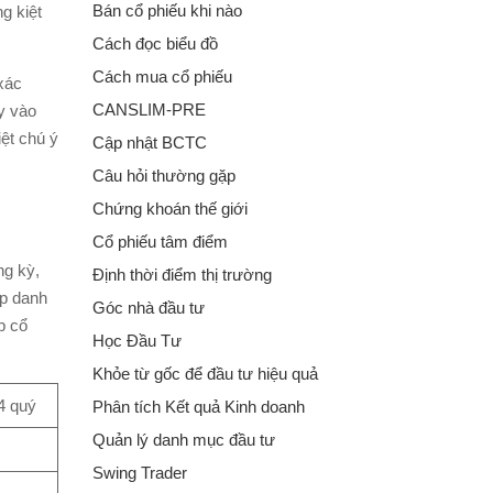
Bán cổ phiếu khi nào
g kiệt
Cách đọc biểu đồ
Cách mua cổ phiếu
xác
CANSLIM-PRE
y vào
ệt chú ý
Cập nhật BCTC
Câu hỏi thường gặp
Chứng khoán thế giới
Cổ phiếu tâm điểm
ng kỳ,
Định thời điểm thị trường
ập danh
Góc nhà đầu tư
p cổ
Học Đầu Tư
Khỏe từ gốc để đầu tư hiệu quả
4 quý
Phân tích Kết quả Kinh doanh
Quản lý danh mục đầu tư
Swing Trader