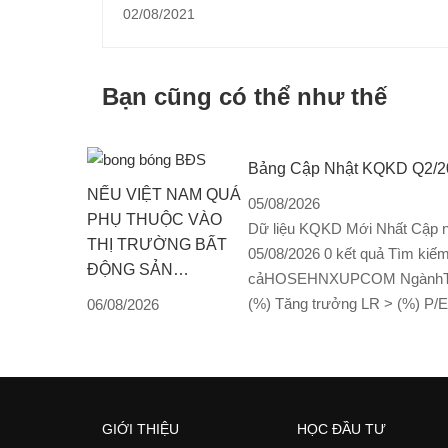
sạch 8.000 ha và sự hẫu thuẫn của tập đoàn
02/08/2021
Lam
Bạn cũng có thể như thế
Bảng Cập Nhật KQKD Q2/2
NẾU VIỆT NAM QUÁ
05/08/2026
PHỤ THUỘC VÀO
Dữ liệu KQKD Mới Nhất Cập nh
THỊ TRƯỜNG BẤT
05/08/2026 0 kết quả Tìm kiế
ĐỘNG SẢN…
cảHOSEHNXUPCOM NgànhTấ
(%) Tăng trưởng LR > (%) P/
06/08/2026
GIỚI THIỆU
HỌC ĐẦU TƯ