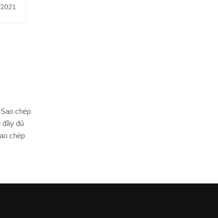
phiếu
/2021
u mua
 Sao chép
i đầy đủ
Sao chép