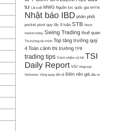
tư
MWG
Nguồn lực quốc gia
Lãi suất
NHTW
Nhật báo IBD
phân phối
STB
pocket pivot
quy tắc 8 tuần
Stock
Swing Trading
thuế quan
market today
Top tăng trưởng quý
Thị trường tài chính
4
Toàn cảnh thị trường
TPB
TSI
trading tips
Trách nhiệm xã hội
Daily Report
VGI
Vingroup
Đếm nền giá
Vinhomes
Vòng quay tiền tệ
đầu tư