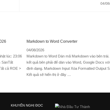
 Him
50 ngày dẫn dắt đà tăng của Vnindex. Nhiều cổ 
04/08
có tín hiệ
026
Markdown to Word Converter
04/08/2026
ật lúc: 23:06
Markdown to Word Dán mã Markdown vào bên trái.
m SànTất
kết quả bên phải để dán vào Word, Google Docs vớ
t cả ROE >
định dạng. Markdown Input Xóa Formatted Output 
E
Kết quả sẽ hiển thị ở đây …
KHUYẾN NGHỊ ĐỌC