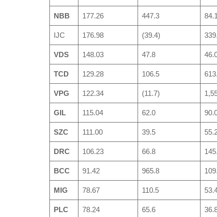
NBB
177.26
447.3
84.
IJC
176.98
(39.4)
339
VDS
148.03
47.8
46.
TCD
129.28
106.5
613
VPG
122.34
(11.7)
1,5
GIL
115.04
62.0
90.
SZC
111.00
39.5
55.
DRC
106.23
66.8
145
BCC
91.42
965.8
109
MIG
78.67
110.5
53.
PLC
78.24
65.6
36.