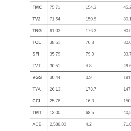
FMC
75.71
154.3
45.
TV2
71.54
150.9
80.
TNG
61.03
176.3
90.
TCL
38.51
76.8
80.
SFI
35.79
79.3
33.
TVT
30.51
4.8
49.
VGS
30.44
0.9
181
TYA
26.13
178.7
147
CCL
25.76
16.3
150
TMT
13.00
68.5
40,
ACB
2,588.00
4.2
71.