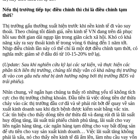
Nếu thị trường tiếp tục điều chỉnh thì chỉ là điều chỉnh tạm
thời
?
Thị trường gấu thường xuất hiện trước khi nền kinh tế đi vào suy
thoái. Theo chúng tôi đánh giá, nền kinh tế VN đang trên đà phục
hồi sau thời gian dài ngụp lặn trong giãn cách xã hội. Khó có khả
năng xảy ra suy thoái kinh tế trong vòng 6 tháng đến 1 năm tới.
Nhịp điều chỉnh lần này có thể chỉ là một đợt điều chỉnh tạm thời, có
nghĩa mức giảm sẽ ở đâu đó từ 10-15-20% trở lạị.
(
Update: Sau khi nghiên cứu kỹ lại các sự kiện, và thực hiện các
phân tích liên thị trường, chúng tôi thấy vẫn có khả năng thị trường
đi vào con gấu nếu như bị ảnh hưởng nặng bởi thị trường BDS và
trái phiếu).
Nhìn chung, về ngắn hạn chúng ta thấy rõ những yếu tố không tích
cực cho thị trường chứng khoán. Đầu tiên là việc dòng tiền dư thừa
chảy vào các thị trường đầu cơ đã và sẽ phải rút bớt để quay về sản
xuất kinh doanh sau khi dịch bệnh được kiểm soát bằng vắc xin.
Các tín hiệu cho thấy dòng tiền dư thừa đã và đang rút đi là lãi suất
huy động tăng, lãi suất trái phiếu chính phủ tăng, lãi suất cho vay
liên ngân hàng tăng, các ngân hàng tạm dừng cho vay bất động sản
để ưu tiên cho vay sản xuất kinh doanh… Việc lãi suất tăng không
phải là xấu, nó cho thấy nền kinh tế đã ấm lên, làm nhu cầu vay vốn