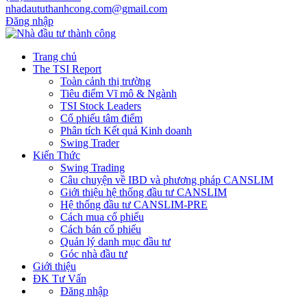
nhadaututhanhcong.com@gmail.com
Đăng nhập
Trang chủ
The TSI Report
Toàn cảnh thị trường
Tiêu điểm Vĩ mô & Ngành
TSI Stock Leaders
Cổ phiếu tâm điểm
Phân tích Kết quả Kinh doanh
Swing Trader
Kiến Thức
Swing Trading
Câu chuyện về IBD và phương pháp CANSLIM
Giới thiệu hệ thống đầu tư CANSLIM
Hệ thống đầu tư CANSLIM-PRE
Cách mua cổ phiếu
Cách bán cổ phiếu
Quản lý danh mục đầu tư
Góc nhà đầu tư
Giới thiệu
ĐK Tư Vấn
Đăng nhập