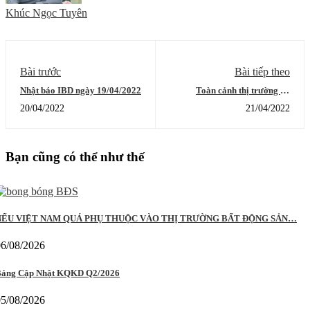
Khúc Ngọc Tuyên
Bài trước
Bài tiếp theo
Nhật báo IBD ngày 19/04/2022
Toàn cảnh thị trường và
khuyến nghị đầu tư ngày
20/04/2022
21/04/2022
20/4/2022
Bạn cũng có thể như thế
NẾU VIỆT NAM QUÁ PHỤ THUỘC VÀO THỊ TRƯỜNG BẤT ĐỘNG SẢN…
06/08/2026
ảng Cập Nhật KQKD Q2/2026
05/08/2026