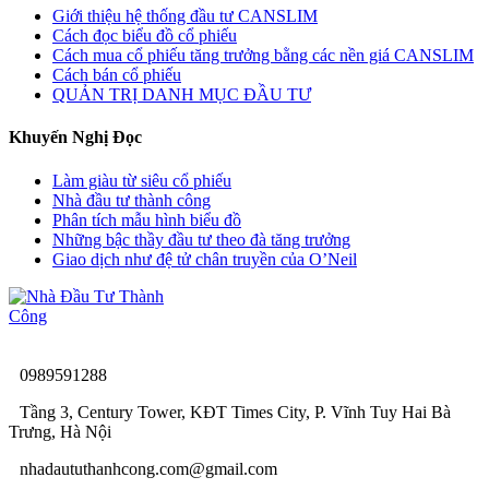
Giới thiệu hệ thống đầu tư CANSLIM
Cách đọc biểu đồ cổ phiếu
Cách mua cổ phiếu tăng trưởng bằng các nền giá CANSLIM
Cách bán cổ phiếu
QUẢN TRỊ DANH MỤC ĐẦU TƯ
Khuyến Nghị Đọc
Làm giàu từ siêu cổ phiếu
Nhà đầu tư thành công
Phân tích mẫu hình biểu đồ
Những bậc thầy đầu tư theo đà tăng trưởng
Giao dịch như đệ tử chân truyền của O’Neil
0989591288
Tầng 3, Century Tower, KĐT Times City, P. Vĩnh Tuy Hai Bà
Trưng, Hà Nội
nhadaututhanhcong.com@gmail.com