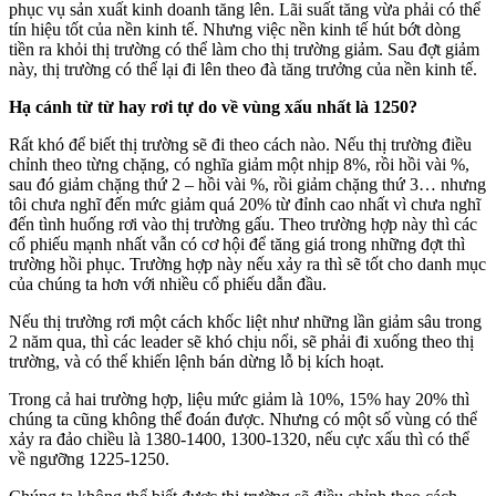
phục vụ sản xuất kinh doanh tăng lên. Lãi suất tăng vừa phải có thể
tín hiệu tốt của nền kinh tế. Nhưng việc nền kinh tế hút bớt dòng
tiền ra khỏi thị trường có thể làm cho thị trường giảm. Sau đợt giảm
này, thị trường có thể lại đi lên theo đà tăng trưởng của nền kinh tế.
Hạ cánh từ từ hay rơi tự do về vùng xấu nhất là 1250?
Rất khó để biết thị trường sẽ đi theo cách nào. Nếu thị trường điều
chỉnh theo từng chặng, có nghĩa giảm một nhịp 8%, rồi hồi vài %,
sau đó giảm chặng thứ 2 – hồi vài %, rồi giảm chặng thứ 3… nhưng
tôi chưa nghĩ đến mức giảm quá 20% từ đỉnh cao nhất vì chưa nghĩ
đến tình huống rơi vào thị trường gấu. Theo trường hợp này thì các
cổ phiếu mạnh nhất vẫn có cơ hội để tăng giá trong những đợt thì
trường hồi phục. Trường hợp này nếu xảy ra thì sẽ tốt cho danh mục
của chúng ta hơn với nhiều cổ phiếu dẫn đầu.
Nếu thị trường rơi một cách khốc liệt như những lần giảm sâu trong
2 năm qua, thì các leader sẽ khó chịu nổi, sẽ phải đi xuống theo thị
trường, và có thể khiến lệnh bán dừng lỗ bị kích hoạt.
Trong cả hai trường hợp, liệu mức giảm là 10%, 15% hay 20% thì
chúng ta cũng không thể đoán được. Nhưng có một số vùng có thể
xảy ra đảo chiều là 1380-1400, 1300-1320, nếu cực xấu thì có thể
về ngưỡng 1225-1250.