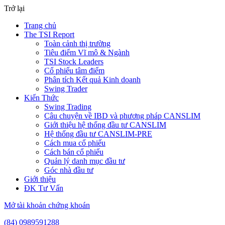
Trở lại
Trang chủ
The TSI Report
Toàn cảnh thị trường
Tiêu điểm Vĩ mô & Ngành
TSI Stock Leaders
Cổ phiếu tâm điểm
Phân tích Kết quả Kinh doanh
Swing Trader
Kiến Thức
Swing Trading
Câu chuyện về IBD và phương pháp CANSLIM
Giới thiệu hệ thống đầu tư CANSLIM
Hệ thống đầu tư CANSLIM-PRE
Cách mua cổ phiếu
Cách bán cổ phiếu
Quản lý danh mục đầu tư
Góc nhà đầu tư
Giới thiệu
ĐK Tư Vấn
Mở tài khoản chứng khoán
(84) 0989591288