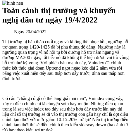
Toàn cảnh thị trường và khuyến
nghị đầu tư ngày 19/4/2022
Ngày
20/04/2022
Thị trường bị bán tháo cuối ngày và không thể phục hồi, ngưỡng hỗ
trợ quan trọng 1420-1425 đã bị phá thủng dễ dàng. Ngưỡng này là
ngưỡng quan trọng vì nó hội tụ bởi đường hỗ trợ nằm ngang và
đường MA200 ngày, rất tiếc nó đã không thể hiện được vai trò vùng
hỗ trợ như kỳ vọng. Với phiên bán mạnh này, Vnindex đã chính
thức kết thúc giai đoạn Uptrend ngọt ngào kéo dài 2 năm vừa rồi
bằng việc xuất hiện đáy sau thấp hơn đáy trước, đỉnh sau thấp hơn
đỉnh trước.
Có câu “chẳng có gì có thể tăng giá mãi mãi”, Vnindex cũng vậy,
xảy ra điều chỉnh chỉ là chuyện sớm hay muộn. Nhưng điều quan
trọng là sau việc index tạo đáy sau thấp hơn đáy trước lần này thì
liệu chỉ số thị trường sẽ đi vào thị trường con gấu hay chỉ là đợt điều
chỉnh tạm thời với mức giảm 10-15-20% trở lại? Nếu thị trường điều
chỉnh tạm thời thì sẽ điều chỉnh theo kiểu sideway down (hạ cánh từ
từ) hay theo kiểu rơi tự do?