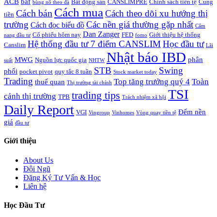
ACB
baf
Bất động sản
CANSLIMPRE
Chính sách tiền tệ
Cung
bùng nổ theo đà
Cách mua
Cách bán
Cách theo dõi xu hướng thị
tiền
trường
Các nền giá thường gặp nhất
Cách đọc biểu đồ
Cẩm
Dan Zanger
Cổ phiếu hôm nay
FED
Giới thiệu hệ thống
nang đầu tư
fomo
Hệ thống đầu tư 7 điểm CANSLIM
Học đầu tư
Canslim
Lãi
Nhật báo IBD
MWG
phân
Nguồn lực quốc gia
suất
NHTW
STB
Swing
phối
pocket pivot
quy tắc 8 tuần
Stock market today
Trading
Top tăng trưởng quý 4
Toàn
thuế quan
Thị trường tài chính
TSI
trading tips
cảnh thị trường
TPB
Trách nhiệm xã hội
Daily Report
Đếm nền
VGI
Vingroup
Vinhomes
Vòng quay tiền tệ
giá
đầu tư
Giới thiệu
About Us
Đội Ngũ
Đăng Ký Tư Vấn & Học
Liên hệ
Học Đầu Tư