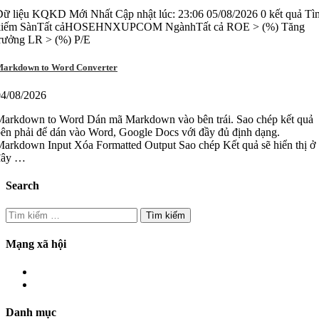
ữ liệu KQKD Mới Nhất Cập nhật lúc: 23:06 05/08/2026 0 kết quả Tì
kiếm SànTất cảHOSEHNXUPCOM NgànhTất cả ROE > (%) Tăng
trưởng LR > (%) P/E
arkdown to Word Converter
04/08/2026
Markdown to Word Dán mã Markdown vào bên trái. Sao chép kết quả
ên phải để dán vào Word, Google Docs với đầy đủ định dạng.
arkdown Input Xóa Formatted Output Sao chép Kết quả sẽ hiển thị ở
đây …
Search
Tìm
kiếm
cho:
Mạng xã hội
Danh mục