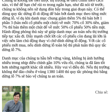
Chúng ta không thể biết được thị trường sẽ điều chỉnh theo cách
nào, vì thế để hạn chế rủi ro trong ngắn hạn, như đã nói từ trước,
chúng ta không nên sử dụng đòn bẩy trong giai đoạn này. Có thể
dùng quy tắc dừng lỗ di động để bán bớt danh mục theo từng mức
dừng lỗ, ví dụ khi danh mục chung giảm thêm 5% thì bán bớt 1
phần 3 (bán mỗi cổ phiếu một chút) về mức 70% cổ 30% tiền, giảm
7% thì bán thêm một chút để về mức 50% cổ phiếu 50% tiền mặt.
Hành động phòng thủ này sẽ giúp danh mục an toàn nếu thị trường
tiếp tục xấu đi. Đẩy mạnh chốt lời các cổ phiếu còn đang lãi lớn là
việc nên làm chủ động thay vì chờ dính dừng lỗ động. Với các cổ
phiếu mới mua, nếu dính dừng lỗ toàn bộ thì phải tuân thủ quy tắc
dừng lỗ 7%.
Danh mục của chúng ta hầu hết vững vàng, không bị ảnh hưởng
nhiều trong nhịp điều chỉnh gần 10% vừa rồi, chúng ta đã làm tốt
hơn những người khác rất nhiều. Hãy vui vì điều đó. Nếu thị trường
không thể đảo chiều ở vùng 1380 1400 thì quy tắc phòng thủ bằng
dừng lỗ 7% sẽ bảo vệ chúng ta an toàn.
Chia sẻ: