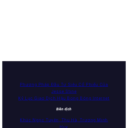
Phương Pháp Đầu Tư Siêu Cổ Phiếu Của
Jesse Stine
Kỷ Lục Giao Dịch Hậu Bong Bóng Internet
Biên dịch
Khúc Ngọc Tuyên, Thu Hà, Trương Minh
Huy