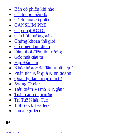
Bán cổ phiếu khi nào
Cách đọc biểu đồ
Cách mua cổ phiếu
CANSLIM-PRE
Cập nhật BCTC
Câu hỏi thường gặp
Chứng khoán thế giới
Cổ phiếu tâm điểm
Định thời điểm thị trường
Góc nhà đầu tư
Học Đầu Tư
Khỏe từ gốc để đầu tư hiệu quả
Phân tích Kết quả Kinh doanh
Quản lý danh mục đầu tư
Swing Trader
Tiêu điểm Vĩ mô & Ngành
Toàn cảnh thị trường
Trí Tuệ Nhân Tạo
TSI Stock Leaders
Uncategorized
Thẻ