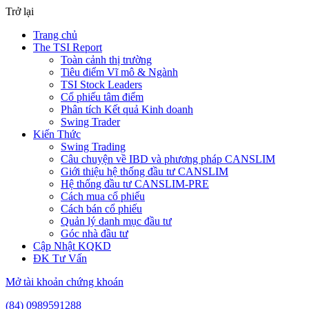
Trở lại
Trang chủ
The TSI Report
Toàn cảnh thị trường
Tiêu điểm Vĩ mô & Ngành
TSI Stock Leaders
Cổ phiếu tâm điểm
Phân tích Kết quả Kinh doanh
Swing Trader
Kiến Thức
Swing Trading
Câu chuyện về IBD và phương pháp CANSLIM
Giới thiệu hệ thống đầu tư CANSLIM
Hệ thống đầu tư CANSLIM-PRE
Cách mua cổ phiếu
Cách bán cổ phiếu
Quản lý danh mục đầu tư
Góc nhà đầu tư
Cập Nhật KQKD
ĐK Tư Vấn
Mở tài khoản chứng khoán
(84) 0989591288