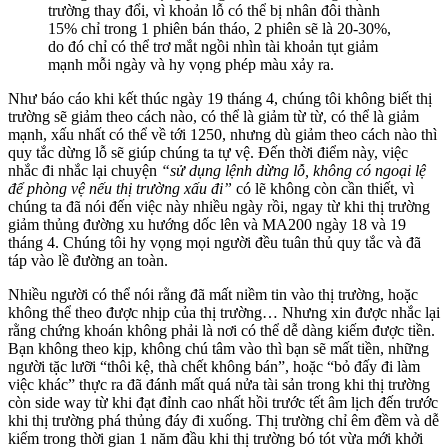
trường thay đổi, vì khoản lỗ có thể bị nhân đôi thành
15% chỉ trong 1 phiên bán tháo, 2 phiên sẽ là 20-30%,
do đó chỉ có thể trơ mắt ngồi nhìn tài khoản tụt giảm
mạnh mỗi ngày và hy vọng phép màu xảy ra.
Như báo cáo khi kết thúc ngày 19 tháng 4, chúng tôi không biết thị
trường sẽ giảm theo cách nào, có thể là giảm từ từ, có thể là giảm
mạnh, xấu nhất có thể về tới 1250, nhưng dù giảm theo cách nào thì
quy tắc dừng lỗ sẽ giúp chúng ta tự vệ. Đến thời điểm này, việc
nhắc đi nhắc lại chuyện
“sử dụng lệnh dừng lỗ, không có ngoại lệ
để phòng vệ nếu thị trường xấu đi”
có lẽ không còn cần thiết, vì
chúng ta đã nói đến việc này nhiều ngày rồi, ngay từ khi thị trường
giảm thủng đường xu hướng dốc lên và MA200 ngày 18 và 19
tháng 4. Chúng tôi hy vọng mọi người đều tuân thủ quy tắc và đã
táp vào lề đường an toàn.
Nhiều người có thể nói rằng đã mất niềm tin vào thị trường, hoặc
không thể theo được nhịp của thị trường… Nhưng xin được nhắc lại
rằng chứng khoán không phải là nơi có thể dễ dàng kiếm được tiền.
Bạn không theo kịp, không chú tâm vào thì bạn sẽ mất tiền, những
người tặc lưỡi “thôi kệ, thà chết không bán”, hoặc “bỏ đấy đi làm
việc khác” thực ra đã đánh mất quá nửa tài sản trong khi thị trường
còn side way từ khi đạt đỉnh cao nhất hồi trước tết âm lịch đến trước
khi thị trường phá thủng đáy đi xuống. Thị trường chỉ êm đềm và dễ
kiếm trong thời gian 1 năm đầu khi thị trường bó tót vừa mới khởi