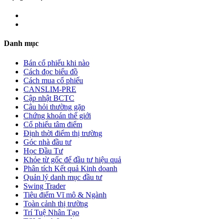
Danh mục
Bán cổ phiếu khi nào
Cách đọc biểu đồ
Cách mua cổ phiếu
CANSLIM-PRE
Cập nhật BCTC
Câu hỏi thường gặp
Chứng khoán thế giới
Cổ phiếu tâm điểm
Định thời điểm thị trường
Góc nhà đầu tư
Học Đầu Tư
Khỏe từ gốc để đầu tư hiệu quả
Phân tích Kết quả Kinh doanh
Quản lý danh mục đầu tư
Swing Trader
Tiêu điểm Vĩ mô & Ngành
Toàn cảnh thị trường
Trí Tuệ Nhân Tạo