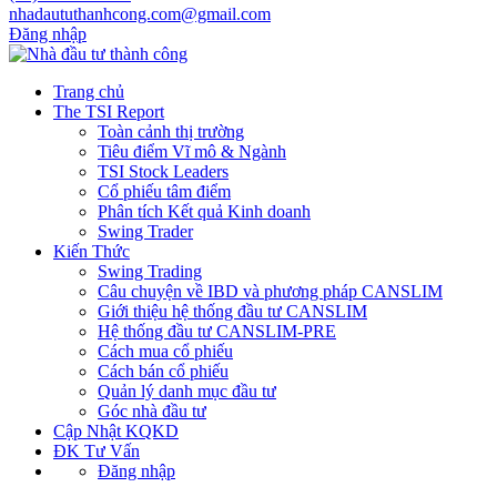
nhadaututhanhcong.com@gmail.com
Đăng nhập
Trang chủ
The TSI Report
Toàn cảnh thị trường
Tiêu điểm Vĩ mô & Ngành
TSI Stock Leaders
Cổ phiếu tâm điểm
Phân tích Kết quả Kinh doanh
Swing Trader
Kiến Thức
Swing Trading
Câu chuyện về IBD và phương pháp CANSLIM
Giới thiệu hệ thống đầu tư CANSLIM
Hệ thống đầu tư CANSLIM-PRE
Cách mua cổ phiếu
Cách bán cổ phiếu
Quản lý danh mục đầu tư
Góc nhà đầu tư
Cập Nhật KQKD
ĐK Tư Vấn
Đăng nhập