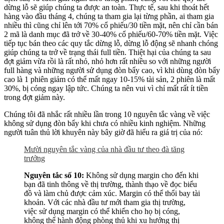
dừng lỗ sẽ giúp chúng ta được an toàn. Thực tế, sau khi thoát hết
hàng vào đầu tháng 4, chúng ta tham gia lại từng phần, ai tham gia
nhiều thì cũng chỉ lên tới 70% cổ phiếu/30 tiền mặt, nên chỉ cần bán
2 mã là danh mục đã trở về 30-40% cổ phiếu/60-70% tiền mặt. Việc
tiếp tục bán theo các quy tắc dừng lỗ, dừng lỗ động sẽ nhanh chóng
giúp chúng ta trở về trạng thái full tiền. Thiệt hại của chúng ta sau
đợt giảm vừa rồi là rất nhỏ, nhỏ hơn rất nhiều so với những người
full hàng và những người sử dụng đòn bẩy cao, vì khi dùng đòn bẩy
cao là 1 phiên giảm có thể mất ngay 10-15% tài sản, 2 phiên là mất
30%, bị cóng ngay lập tức. Chúng ta nên vui vì chỉ mất rất ít tiền
trong đợt giảm này.
Chúng tôi đã nhắc rất nhiều lần trong 10 nguyên tắc vàng về việc
không sử dụng đòn bẩy khi chưa có nhiều kinh nghiệm. Những
người tuân thủ lời khuyên này bây giờ đã hiểu ra giá trị của nó:
Mười nguyên tắc vàng của nhà đầu tư theo đà tăng
trưởng
Nguyên tắc số 10:
Không sử dụng margin cho đến khi
bạn đã tinh thông về thị trường, thành thạo về đọc biểu
đồ và làm chủ được cảm xúc. Margin có thể thổi bay tài
khoản. Với các nhà đầu tư mới tham gia thị trường,
việc sử dụng margin có thể khiến cho họ bị cóng,
không thể hành động phòng thủ khi xu hướng thị