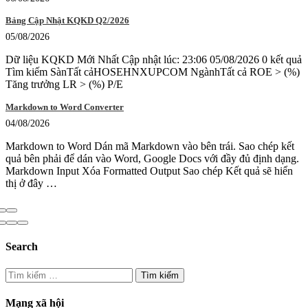
Bảng Cập Nhật KQKD Q2/2026
05/08/2026
Dữ liệu KQKD Mới Nhất Cập nhật lúc: 23:06 05/08/2026 0 kết quả
Tìm kiếm SànTất cảHOSEHNXUPCOM NgànhTất cả ROE > (%)
Tăng trưởng LR > (%) P/E
Markdown to Word Converter
04/08/2026
Markdown to Word Dán mã Markdown vào bên trái. Sao chép kết
quả bên phải để dán vào Word, Google Docs với đầy đủ định dạng.
Markdown Input Xóa Formatted Output Sao chép Kết quả sẽ hiển
thị ở đây …
Search
Tìm
kiếm
cho:
Mạng xã hội