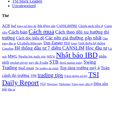
TSI Stock Leaders
Uncategorized
Thẻ
ACB
baf
Bất động sản
CANSLIMPRE
Chính sách tiền tệ
Cung
bùng nổ theo đà
Cách mua
Cách bán
Cách theo dõi xu hướng thị
tiền
trường
Các nền giá thường gặp nhất
Cách đọc biểu đồ
Cẩm
Dan Zanger
Cổ phiếu hôm nay
FED
Giới thiệu hệ thống
nang đầu tư
fomo
Hệ thống đầu tư 7 điểm CANSLIM
Học đầu tư
Canslim
Lãi
Nhật báo IBD
MWG
phân
Nguồn lực quốc gia
suất
NHTW
STB
Swing
phối
pocket pivot
quy tắc 8 tuần
Stock market today
Trading
Top tăng trưởng quý 4
Toàn
thuế quan
Thị trường tài chính
TSI
trading tips
cảnh thị trường
TPB
Trách nhiệm xã hội
Daily Report
Đếm nền
VGI
Vingroup
Vinhomes
Vòng quay tiền tệ
giá
đầu tư