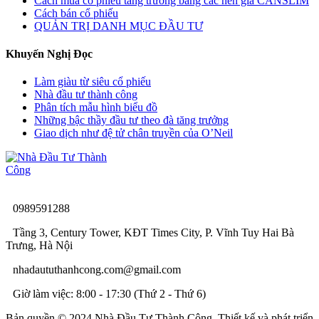
Cách mua cổ phiếu tăng trưởng bằng các nền giá CANSLIM
Cách bán cổ phiếu
QUẢN TRỊ DANH MỤC ĐẦU TƯ
Khuyến Nghị Đọc
Làm giàu từ siêu cổ phiếu
Nhà đầu tư thành công
Phân tích mẫu hình biểu đồ
Những bậc thầy đầu tư theo đà tăng trưởng
Giao dịch như đệ tử chân truyền của O’Neil
0989591288
Tầng 3, Century Tower, KĐT Times City, P. Vĩnh Tuy Hai Bà
Trưng, Hà Nội
nhadaututhanhcong.com@gmail.com
Giờ làm việc: 8:00 - 17:30 (Thứ 2 - Thứ 6)
Bản quyền © 2024 Nhà Đầu Tư Thành Công. Thiết kế và phát triển