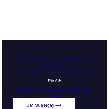
Phương Pháp Đầu Tư Siêu Cổ Phiếu Của
Jesse Stine
Kỷ Lục Giao Dịch Hậu Bong Bóng Internet
Biên dịch
Khúc Ngọc Tuyên, Thu Hà, Trương Minh
Huy
Đặt Mua Ngay ⟶