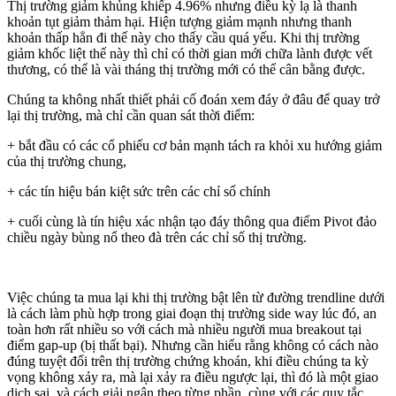
Thị trường giảm khủng khiếp 4.96% nhưng điều kỳ lạ là thanh
khoản tụt giảm thảm hại. Hiện tượng giảm mạnh nhưng thanh
khoản thấp hẳn đi thế này cho thấy cầu quá yếu. Khi thị trường
giảm khốc liệt thế này thì chỉ có thời gian mới chữa lành được vết
thương, có thể là vài tháng thị trường mới có thể cân bằng được.
Chúng ta không nhất thiết phải cố đoán xem đáy ở đâu để quay trở
lại thị trường, mà chỉ cần quan sát thời điểm:
+ bắt đầu có các cổ phiếu cơ bản mạnh tách ra khỏi xu hướng giảm
của thị trường chung,
+ các tín hiệu bán kiệt sức trên các chỉ số chính
+ cuối cùng là tín hiệu xác nhận tạo đáy thông qua điểm Pivot đảo
chiều ngày bùng nổ theo đà trên các chỉ số thị trường.
Việc chúng ta mua lại khi thị trường bật lên từ đường trendline dưới
là cách làm phù hợp trong giai đoạn thị trường side way lúc đó, an
toàn hơn rất nhiều so với cách mà nhiều người mua breakout tại
điểm gap-up (bị thất bại). Nhưng cần hiểu rằng không có cách nào
đúng tuyệt đối trên thị trường chứng khoán, khi điều chúng ta kỳ
vọng không xảy ra, mà lại xảy ra điều ngược lại, thì đó là một giao
dịch sai, và cách giải ngân theo từng phần, cùng với các quy tắc