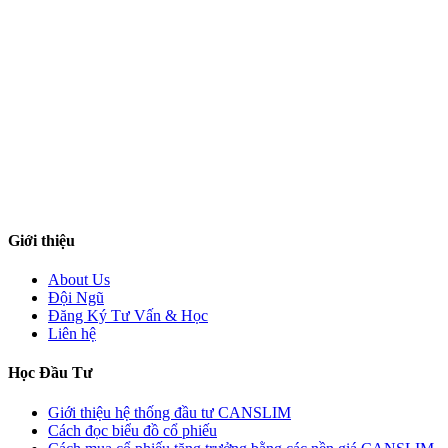
Giới thiệu
About Us
Đội Ngũ
Đăng Ký Tư Vấn & Học
Liên hệ
Học Đầu Tư
Giới thiệu hệ thống đầu tư CANSLIM
Cách đọc biểu đồ cổ phiếu