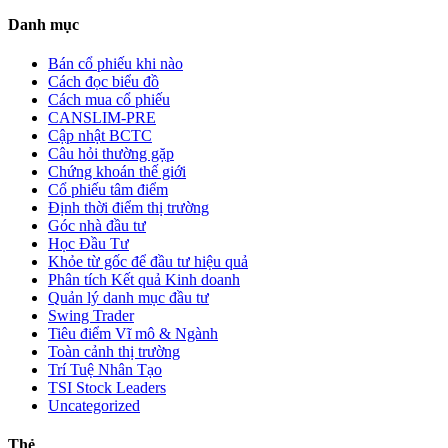
Danh mục
Bán cổ phiếu khi nào
Cách đọc biểu đồ
Cách mua cổ phiếu
CANSLIM-PRE
Cập nhật BCTC
Câu hỏi thường gặp
Chứng khoán thế giới
Cổ phiếu tâm điểm
Định thời điểm thị trường
Góc nhà đầu tư
Học Đầu Tư
Khỏe từ gốc để đầu tư hiệu quả
Phân tích Kết quả Kinh doanh
Quản lý danh mục đầu tư
Swing Trader
Tiêu điểm Vĩ mô & Ngành
Toàn cảnh thị trường
Trí Tuệ Nhân Tạo
TSI Stock Leaders
Uncategorized
Thẻ