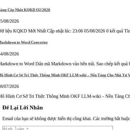
ảng Cập Nhật KQKD Q2/2026
05/08/2026
Dữ liệu KQKD Mới Nhất Cập nhật lúc: 23:06 05/08/2026 0 kết qu
arkdown to Word Converter
04/08/2026
arkdown to Word Dán mã Markdown vào bên trái. Sao chép kết quả b
ô Hình Cơ Sở Tri Thức Thông Minh OKF LLM-wiki – Nền Tảng Cho Nhà Tư 
08/07/2026
Mô Hình Cơ Sở Tri Thức Thông Minh OKF LLM-wiki – Nền Tảng Cho 
Để Lại Lời Nhắn
Email của bạn sẽ không được hiển thị công khai.
Các trường bắt buộ