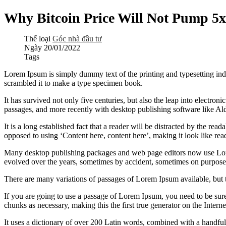
Why Bitcoin Price Will Not Pump 5x
Thể loại
Góc nhà đầu tư
Ngày
20/01/2022
Tags
Lorem Ipsum is simply dummy text of the printing and typesetting in
scrambled it to make a type specimen book.
It has survived not only five centuries, but also the leap into electro
passages, and more recently with desktop publishing software like 
It is a long established fact that a reader will be distracted by the rea
opposed to using ‘Content here, content here’, making it look like rea
Many desktop publishing packages and web page editors now use Lorem 
evolved over the years, sometimes by accident, sometimes on purpose 
There are many variations of passages of Lorem Ipsum available, but 
If you are going to use a passage of Lorem Ipsum, you need to be sure
chunks as necessary, making this the first true generator on the Interne
It uses a dictionary of over 200 Latin words, combined with a handfu