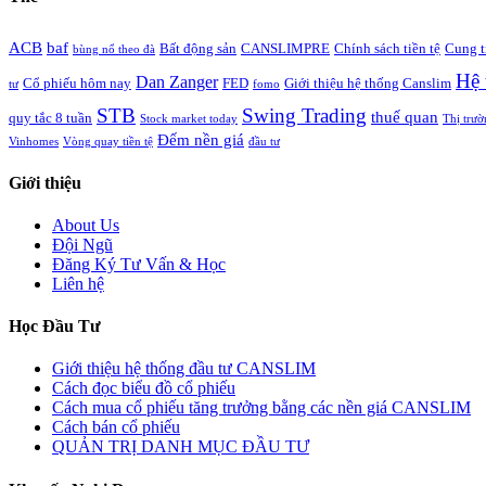
ACB
baf
Bất động sản
CANSLIMPRE
Chính sách tiền tệ
Cung t
bùng nổ theo đà
Hệ 
Dan Zanger
Cổ phiếu hôm nay
FED
Giới thiệu hệ thống Canslim
tư
fomo
STB
Swing Trading
thuế quan
quy tắc 8 tuần
Stock market today
Thị trườ
Đếm nền giá
Vinhomes
Vòng quay tiền tệ
đầu tư
Giới thiệu
About Us
Đội Ngũ
Đăng Ký Tư Vấn & Học
Liên hệ
Học Đầu Tư
Giới thiệu hệ thống đầu tư CANSLIM
Cách đọc biểu đồ cổ phiếu
Cách mua cổ phiếu tăng trưởng bằng các nền giá CANSLIM
Cách bán cổ phiếu
QUẢN TRỊ DANH MỤC ĐẦU TƯ