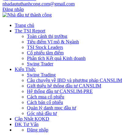
nhadaututhanhcong.com@gmail.com
Đăng nhập
Trang chủ
The TSI Report
Toàn cảnh thị trường
Tiêu điểm Vĩ mô & Ngành
TSI Stock Leaders
Cổ phiếu tâm điểm
Phân tích Kết quả Kinh doanh
Swing Trader
Kiến Thức
Swing Trading
Câu chuyện về IBD và phương pháp CANSLIM
Giới thiệu hệ thống đầu tư CANSLIM
Hệ thống đầu tư CANSLIM-PRE
Cách mua cổ phiếu
Cách bán cổ phiếu
Quản lý danh mục đầu tư
Góc nhà đầu tư
Cập Nhật KQKD
ĐK Tư Vấn
Đăng nhập