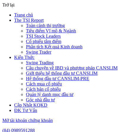
Trở lại
Trang chủ
The TSI Report
Toàn cảnh thị trường
Tiêu điểm Vĩ mô & Ngành
TSI Stock Leaders
Cổ phiếu tâm điểm
Phân tích Kết quả Kinh doanh
Swing Trader
Kiến Thức
Swing Trading
Câu chuyện về IBD và phương pháp CANSLIM
Giới thiệu hệ thống đầu tư CANSLIM
Hệ thống đầu tư CANSLIM-PRE
Cách mua cổ phiếu
Cách bán cổ phiếu
Quản lý danh mục đầu tư
Góc nhà đầu tư
Cập Nhật KQKD
ĐK Tư Vấn
Mở tài khoản chứng khoán
(84) 0989591288