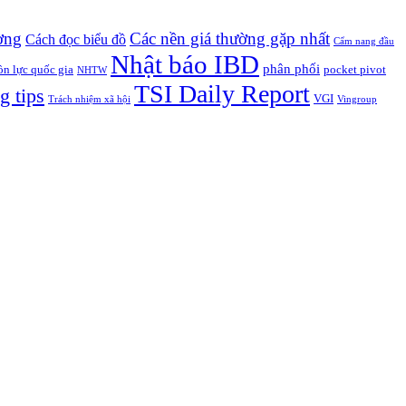
ờng
Các nền giá thường gặp nhất
Cách đọc biểu đồ
Cẩm nang đầu
Nhật báo IBD
phân phối
n lực quốc gia
pocket pivot
NHTW
TSI Daily Report
g tips
VGI
Trách nhiệm xã hội
Vingroup