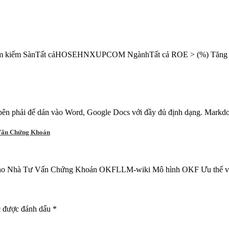
ả Tìm kiếm SànTất cảHOSEHNXUPCOM NgànhTất cả ROE > (%) Tăng 
ên phải để dán vào Word, Google Docs với đầy đủ định dạng. Markdo
Vấn Chứng Khoán
Nhà Tư Vấn Chứng Khoán OKFLLM-wiki Mô hình OKF Ưu thế vượt tr
c được đánh dấu
*