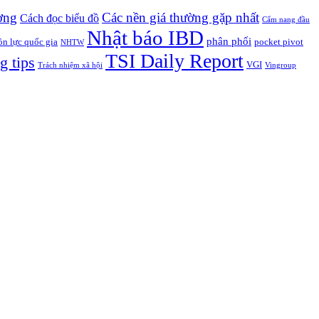
ờng
Các nền giá thường gặp nhất
Cách đọc biểu đồ
Cẩm nang đầu
Nhật báo IBD
phân phối
n lực quốc gia
pocket pivot
NHTW
TSI Daily Report
g tips
VGI
Trách nhiệm xã hội
Vingroup