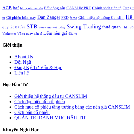
ACB
baf
Bất động sản
CANSLIMPRE
Chính sách tiền tệ
Cung t
bùng nổ theo đà
Hệ 
Dan Zanger
Cổ phiếu hôm nay
FED
Giới thiệu hệ thống Canslim
tư
fomo
STB
Swing Trading
thuế quan
quy tắc 8 tuần
Stock market today
Thị trườ
Đếm nền giá
Vinhomes
Vòng quay tiền tệ
đầu tư
Giới thiệu
About Us
Đội Ngũ
Đăng Ký Tư Vấn & Học
Liên hệ
Học Đầu Tư
Giới thiệu hệ thống đầu tư CANSLIM
Cách đọc biểu đồ cổ phiếu
Cách mua cổ phiếu tăng trưởng bằng các nền giá CANSLIM
Cách bán cổ phiếu
QUẢN TRỊ DANH MỤC ĐẦU TƯ
Khuyến Nghị Đọc