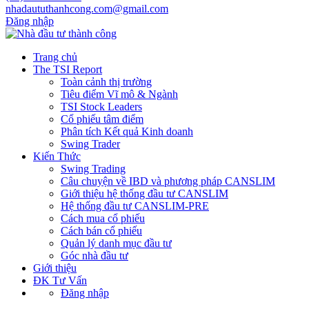
nhadaututhanhcong.com@gmail.com
Đăng nhập
Trang chủ
The TSI Report
Toàn cảnh thị trường
Tiêu điểm Vĩ mô & Ngành
TSI Stock Leaders
Cổ phiếu tâm điểm
Phân tích Kết quả Kinh doanh
Swing Trader
Kiến Thức
Swing Trading
Câu chuyện về IBD và phương pháp CANSLIM
Giới thiệu hệ thống đầu tư CANSLIM
Hệ thống đầu tư CANSLIM-PRE
Cách mua cổ phiếu
Cách bán cổ phiếu
Quản lý danh mục đầu tư
Góc nhà đầu tư
Giới thiệu
ĐK Tư Vấn
Đăng nhập