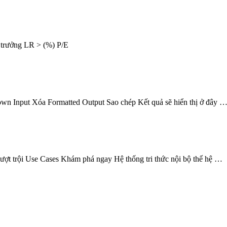
trưởng LR > (%) P/E
wn Input Xóa Formatted Output Sao chép Kết quả sẽ hiển thị ở đây 
ội Use Cases Khám phá ngay Hệ thống tri thức nội bộ thế hệ …