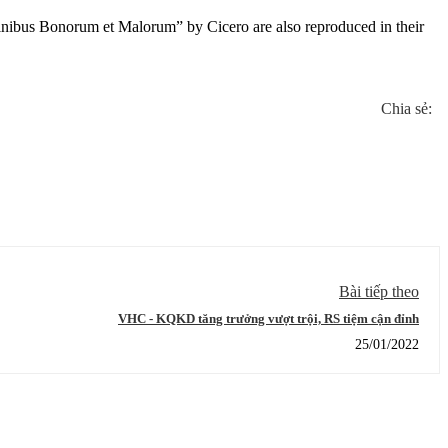
inibus Bonorum et Malorum” by Cicero are also reproduced in their
Chia sẻ:
Bài tiếp theo
VHC - KQKD tăng trưởng vượt trội, RS tiệm cận đỉnh
25/01/2022