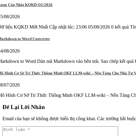
ảng Cập Nhật KQKD Q2/2026
05/08/2026
Dữ liệu KQKD Mới Nhất Cập nhật lúc: 23:06 05/08/2026 0 kết qu
arkdown to Word Converter
04/08/2026
arkdown to Word Dán mã Markdown vào bên trái. Sao chép kết quả b
ô Hình Cơ Sở Tri Thức Thông Minh OKF LLM-wiki – Nền Tảng Cho Nhà Tư 
08/07/2026
Mô Hình Cơ Sở Tri Thức Thông Minh OKF LLM-wiki – Nền Tảng Cho 
Để Lại Lời Nhắn
Email của bạn sẽ không được hiển thị công khai.
Các trường bắt buộ