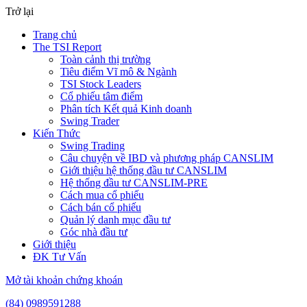
Trở lại
Trang chủ
The TSI Report
Toàn cảnh thị trường
Tiêu điểm Vĩ mô & Ngành
TSI Stock Leaders
Cổ phiếu tâm điểm
Phân tích Kết quả Kinh doanh
Swing Trader
Kiến Thức
Swing Trading
Câu chuyện về IBD và phương pháp CANSLIM
Giới thiệu hệ thống đầu tư CANSLIM
Hệ thống đầu tư CANSLIM-PRE
Cách mua cổ phiếu
Cách bán cổ phiếu
Quản lý danh mục đầu tư
Góc nhà đầu tư
Giới thiệu
ĐK Tư Vấn
Mở tài khoản chứng khoán
(84) 0989591288