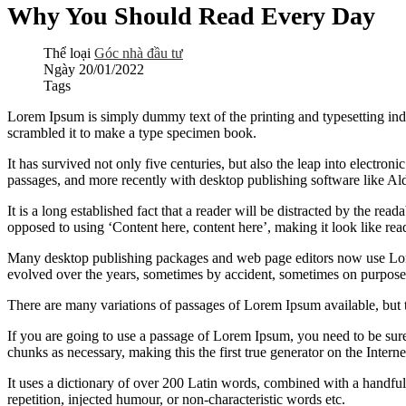
Why You Should Read Every Day
Thể loại
Góc nhà đầu tư
Ngày
20/01/2022
Tags
Lorem Ipsum is simply dummy text of the printing and typesetting in
scrambled it to make a type specimen book.
It has survived not only five centuries, but also the leap into electro
passages, and more recently with desktop publishing software like 
It is a long established fact that a reader will be distracted by the rea
opposed to using ‘Content here, content here’, making it look like rea
Many desktop publishing packages and web page editors now use Lorem 
evolved over the years, sometimes by accident, sometimes on purpose 
There are many variations of passages of Lorem Ipsum available, but 
If you are going to use a passage of Lorem Ipsum, you need to be sure
chunks as necessary, making this the first true generator on the Interne
It uses a dictionary of over 200 Latin words, combined with a handfu
repetition, injected humour, or non-characteristic words etc.