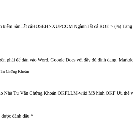
ả Tìm kiếm SànTất cảHOSEHNXUPCOM NgànhTất cả ROE > (%) Tăng 
ên phải để dán vào Word, Google Docs với đầy đủ định dạng. Markdo
Vấn Chứng Khoán
Nhà Tư Vấn Chứng Khoán OKFLLM-wiki Mô hình OKF Ưu thế vượt tr
c được đánh dấu
*