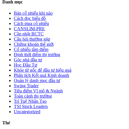
Danh mục
Bán cổ phiếu khi nào
Cách đọc biểu đồ
Cách mua cổ phiếu
CANSLIM-PRE
Cập nhật BCTC
Câu hỏi thường gặp
Chứng khoán thế giới
Cổ phiếu tâm điểm
Định thời điểm thị trường
Góc nhà đầu tư
Học Đầu Tư
Khỏe từ gốc để đầu tư hiệu quả
Phân tích Kết quả Kinh doanh
Quản lý danh mục đầu tư
Swing Trader
Tiêu điểm Vĩ mô & Ngành
Toàn cảnh thị trường
Trí Tuệ Nhân Tạo
TSI Stock Leaders
Uncategorized
Thẻ