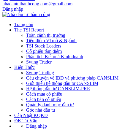
nhadaututhanhcong.com@gmail.com
Đăng nhập
Trang chủ
The TSI Report
Toàn cảnh thị trường
Tiêu điểm Vĩ mô & Ngành
TSI Stock Leaders
Cổ phiếu tâm điểm
Phân tích Kết quả Kinh doanh
Swing Trader
Kiến Thức
Swing Trading
Câu chuyện về IBD và phương pháp CANSLIM
Giới thiệu hệ thống đầu tư CANSLIM
Hệ thống đầu tư CANSLIM-PRE
Cách mua cổ phiếu
Cách bán cổ phiếu
Quản lý danh mục đầu tư
Góc nhà đầu tư
Cập Nhật KQKD
ĐK Tư Vấn
Đăng nhập