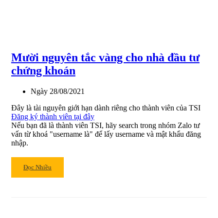
dịch
bằng
một
số
mẫu
Mười nguyên tắc vàng cho nhà đầu tư
hình
biểu
chứng khoán
đồ
khác
Ngày
28/08/2021
Đây là tài nguyên giới hạn dành riêng cho thành viên của TSI
Đăng ký thành viên tại đây
Nếu bạn đã là thành viên TSI, hãy search trong nhóm Zalo tư
vấn từ khoá "username là" để lấy username và mật khẩu đăng
nhập.
Read
Đọc Nhiều
more
about
Mười
nguyên
tắc