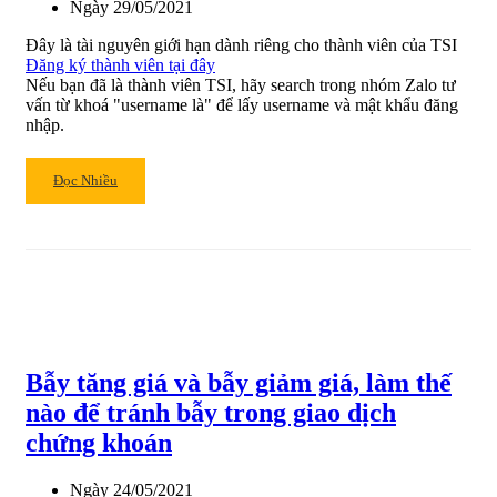
Ngày
29/05/2021
giá
trong
Đây là tài nguyên giới hạn dành riêng cho thành viên của TSI
các
Đăng ký thành viên tại đây
cổ
Nếu bạn đã là thành viên TSI, hãy search trong nhóm Zalo tư
phiếu
vấn từ khoá "username là" để lấy username và mật khẩu đăng
nhập.
tăng
trưởng
Read
Đọc Nhiều
more
about
MƯỜI
MẪU
HÌNH
BIỂU
ĐỒ
DỰ
Bẫy tăng giá và bẫy giảm giá, làm thế
BÁO
XU
nào để tránh bẫy trong giao dịch
HƯỚNG
chứng khoán
Ngày
24/05/2021