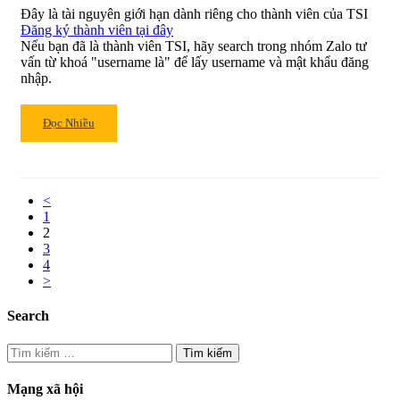
bẫy
Đây là tài nguyên giới hạn dành riêng cho thành viên của TSI
trong
Đăng ký thành viên tại đây
giao
Nếu bạn đã là thành viên TSI, hãy search trong nhóm Zalo tư
dịch
vấn từ khoá "username là" để lấy username và mật khẩu đăng
chứng
nhập.
khoán
Read
Đọc Nhiều
more
about
Nên
mua
<
cổ
1
phiếu
2
tăng
3
4
trưởng
>
khi
nào:
Search
Mẫu
hình
Tìm
3
kiếm
tuần
cho:
Mạng xã hội
thắt