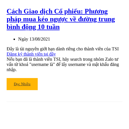
bằng
Cách Giao dịch Cổ phiếu: Phương
phương
pháp
pháp mua kéo ngược về đường trung
phân
bình động 10 tuần
tích
cơ
Ngày
13/08/2021
bản
Đây là tài nguyên giới hạn dành riêng cho thành viên của TSI
Đăng ký thành viên tại đây
Nếu bạn đã là thành viên TSI, hãy search trong nhóm Zalo tư
vấn từ khoá "username là" để lấy username và mật khẩu đăng
nhập.
Read
Đọc Nhiều
more
about
Cách
Giao
dịch
Cổ
phiếu: