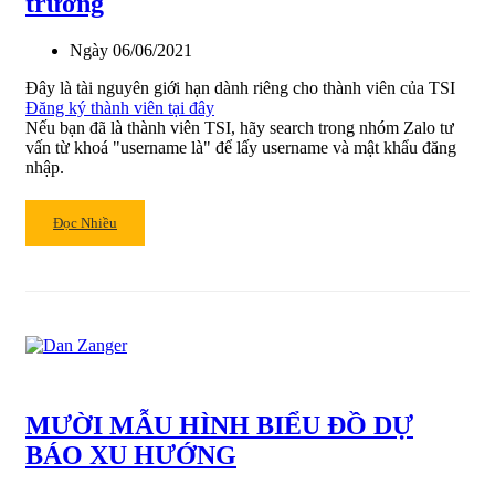
trưởng
lên
Ngày
06/06/2021
Đây là tài nguyên giới hạn dành riêng cho thành viên của TSI
Đăng ký thành viên tại đây
Nếu bạn đã là thành viên TSI, hãy search trong nhóm Zalo tư
vấn từ khoá "username là" để lấy username và mật khẩu đăng
nhập.
Read
Đọc Nhiều
more
about
Cách
giao
dịch
theo
mẫu
hình
MƯỜI MẪU HÌNH BIỂU ĐỒ DỰ
nền
giá
BÁO XU HƯỚNG
chồng
nền