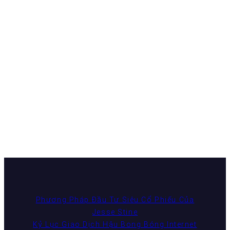
Phương Pháp Đầu Tư Siêu Cổ Phiếu Của
Jesse Stine
Kỷ Lục Giao Dịch Hậu Bong Bóng Internet