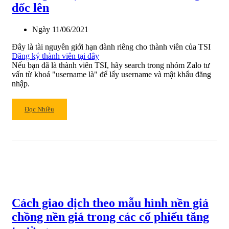
cờ
dốc lên
và
Cờ
Ngày
11/06/2021
đuôi
nheo
Đây là tài nguyên giới hạn dành riêng cho thành viên của TSI
Đăng ký thành viên tại đây
Nếu bạn đã là thành viên TSI, hãy search trong nhóm Zalo tư
vấn từ khoá "username là" để lấy username và mật khẩu đăng
nhập.
Read
Đọc Nhiều
more
about
Cách
giao
dịch
theo
mẫu
hình
Cách giao dịch theo mẫu hình nền giá
tam
giác
chồng nền giá trong các cổ phiếu tăng
dốc