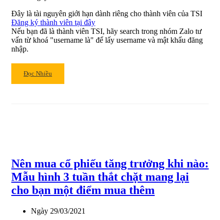
Đây là tài nguyên giới hạn dành riêng cho thành viên của TSI
Đăng ký thành viên tại đây
Nếu bạn đã là thành viên TSI, hãy search trong nhóm Zalo tư
vấn từ khoá "username là" để lấy username và mật khẩu đăng
nhập.
Read
Đọc Nhiều
more
about
Bẫy
tăng
giá
và
bẫy
giảm
Nên mua cổ phiếu tăng trưởng khi nào:
giá,
làm
Mẫu hình 3 tuần thắt chặt mang lại
thế
cho bạn một điểm mua thêm
nào
để
Ngày
29/03/2021
tránh