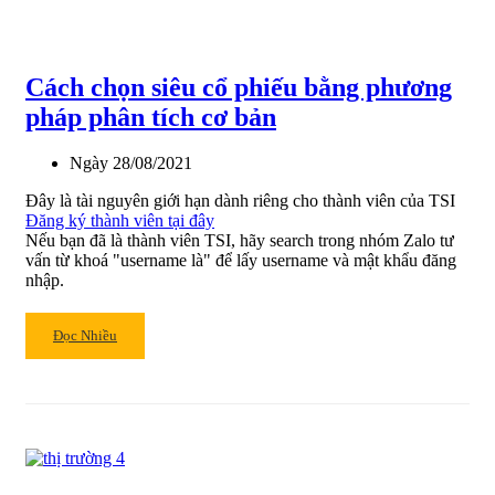
vàng
cho
nhà
Cách chọn siêu cổ phiếu bằng phương
đầu
tư
pháp phân tích cơ bản
chứng
khoán
Ngày
28/08/2021
Đây là tài nguyên giới hạn dành riêng cho thành viên của TSI
Đăng ký thành viên tại đây
Nếu bạn đã là thành viên TSI, hãy search trong nhóm Zalo tư
vấn từ khoá "username là" để lấy username và mật khẩu đăng
nhập.
Read
Đọc Nhiều
more
about
Cách
chọn
siêu
cổ
phiếu