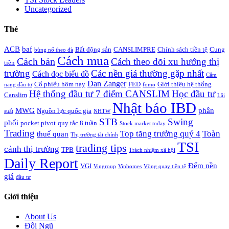
Uncategorized
Thẻ
ACB
baf
Bất động sản
CANSLIMPRE
Chính sách tiền tệ
Cung
bùng nổ theo đà
Cách mua
Cách bán
Cách theo dõi xu hướng thị
tiền
trường
Các nền giá thường gặp nhất
Cách đọc biểu đồ
Cẩm
Dan Zanger
Cổ phiếu hôm nay
FED
Giới thiệu hệ thống
nang đầu tư
fomo
Hệ thống đầu tư 7 điểm CANSLIM
Học đầu tư
Canslim
Lãi
Nhật báo IBD
MWG
phân
Nguồn lực quốc gia
suất
NHTW
STB
Swing
phối
pocket pivot
quy tắc 8 tuần
Stock market today
Trading
Top tăng trưởng quý 4
Toàn
thuế quan
Thị trường tài chính
TSI
trading tips
cảnh thị trường
TPB
Trách nhiệm xã hội
Daily Report
Đếm nền
VGI
Vingroup
Vinhomes
Vòng quay tiền tệ
giá
đầu tư
Giới thiệu
About Us
Đội Ngũ