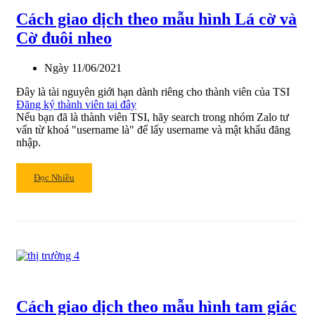
Phương
Cách giao dịch theo mẫu hình Lá cờ và
pháp
mua
Cờ đuôi nheo
kéo
ngược
Ngày
11/06/2021
về
đường
Đây là tài nguyên giới hạn dành riêng cho thành viên của TSI
trung
Đăng ký thành viên tại đây
bình
Nếu bạn đã là thành viên TSI, hãy search trong nhóm Zalo tư
động
vấn từ khoá "username là" để lấy username và mật khẩu đăng
nhập.
10
tuần
Read
Đọc Nhiều
more
about
Cách
giao
dịch
theo
mẫu
hình
Cách giao dịch theo mẫu hình tam giác
Lá