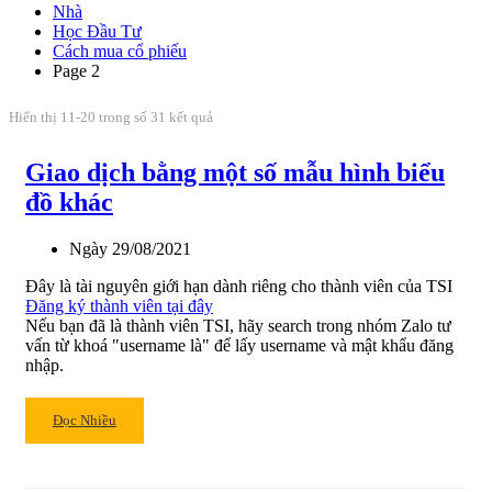
Nhà
Học Đầu Tư
Cách mua cổ phiếu
Page 2
Hiển thị 11-20 trong số 31 kết quả
Giao dịch bằng một số mẫu hình biểu
đồ khác
Ngày
29/08/2021
Đây là tài nguyên giới hạn dành riêng cho thành viên của TSI
Đăng ký thành viên tại đây
Nếu bạn đã là thành viên TSI, hãy search trong nhóm Zalo tư
vấn từ khoá "username là" để lấy username và mật khẩu đăng
nhập.
Read
Đọc Nhiều
more
about
Giao