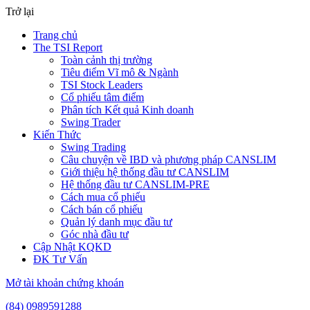
Trở lại
Trang chủ
The TSI Report
Toàn cảnh thị trường
Tiêu điểm Vĩ mô & Ngành
TSI Stock Leaders
Cổ phiếu tâm điểm
Phân tích Kết quả Kinh doanh
Swing Trader
Kiến Thức
Swing Trading
Câu chuyện về IBD và phương pháp CANSLIM
Giới thiệu hệ thống đầu tư CANSLIM
Hệ thống đầu tư CANSLIM-PRE
Cách mua cổ phiếu
Cách bán cổ phiếu
Quản lý danh mục đầu tư
Góc nhà đầu tư
Cập Nhật KQKD
ĐK Tư Vấn
Mở tài khoản chứng khoán
(84) 0989591288