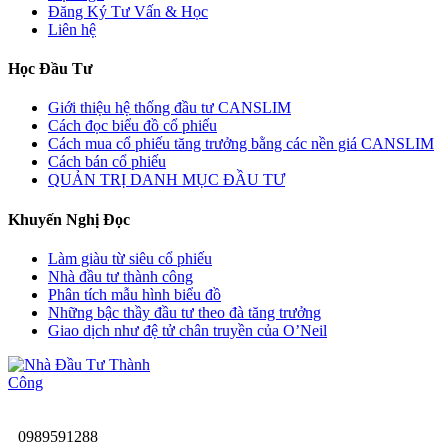
Đăng Ký Tư Vấn & Học
Liên hệ
Học Đầu Tư
Giới thiệu hệ thống đầu tư CANSLIM
Cách đọc biểu đồ cổ phiếu
Cách mua cổ phiếu tăng trưởng bằng các nền giá CANSLIM
Cách bán cổ phiếu
QUẢN TRỊ DANH MỤC ĐẦU TƯ
Khuyến Nghị Đọc
Làm giàu từ siêu cổ phiếu
Nhà đầu tư thành công
Phân tích mẫu hình biểu đồ
Những bậc thầy đầu tư theo đà tăng trưởng
Giao dịch như đệ tử chân truyền của O’Neil
0989591288