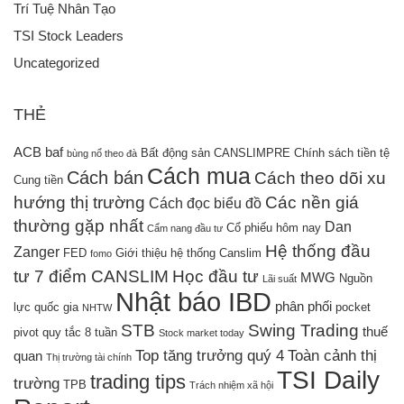
Trí Tuệ Nhân Tạo
TSI Stock Leaders
Uncategorized
THẺ
ACB
baf
Bất động sản
CANSLIMPRE
Chính sách tiền tệ
bùng nổ theo đà
Cách mua
Cách bán
Cách theo dõi xu
Cung tiền
hướng thị trường
Các nền giá
Cách đọc biểu đồ
thường gặp nhất
Dan
Cổ phiếu hôm nay
Cẩm nang đầu tư
Hệ thống đầu
Zanger
FED
Giới thiệu hệ thống Canslim
fomo
tư 7 điểm CANSLIM
Học đầu tư
MWG
Nguồn
Lãi suất
Nhật báo IBD
phân phối
lực quốc gia
pocket
NHTW
STB
Swing Trading
thuế
pivot
quy tắc 8 tuần
Stock market today
Top tăng trưởng quý 4
Toàn cảnh thị
quan
Thị trường tài chính
TSI Daily
trading tips
trường
TPB
Trách nhiệm xã hội