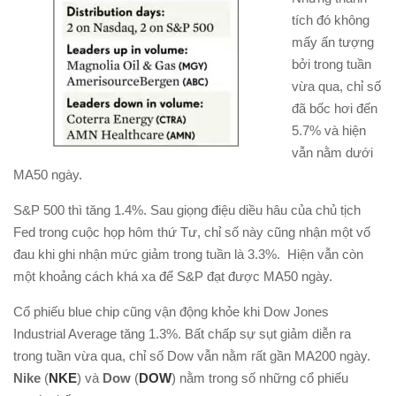
tích đó không
mấy ấn tượng
bởi trong tuần
vừa qua, chỉ số
đã bốc hơi đến
5.7% và hiện
vẫn nằm dưới
MA50 ngày.
S&P 500 thì tăng 1.4%. Sau giọng điệu diều hâu của chủ tịch
Fed trong cuộc họp hôm thứ Tư, chỉ số này cũng nhận một vố
đau khi ghi nhận mức giảm trong tuần là 3.3%. Hiện vẫn còn
một khoảng cách khá xa để S&P đạt được MA50 ngày.
Cổ phiếu blue chip cũng vận động khỏe khi Dow Jones
Industrial Average tăng 1.3%. Bất chấp sự sụt giảm diễn ra
trong tuần vừa qua, chỉ số Dow vẫn nằm rất gần MA200 ngày.
Nike
(
NKE
) và
Dow
(
DOW
) nằm trong số những cổ phiếu