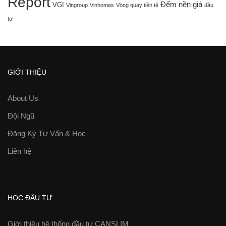
Report
Đếm nền giá
VGI
Vingroup
Vinhomes
Vòng quay tiền tệ
đầu
tư
GIỚI THIỆU
About Us
Đội Ngũ
Đăng Ký Tư Vấn & Học
Liên hệ
HỌC ĐẦU TƯ
Giới thiệu hệ thống đầu tư CANSLIM