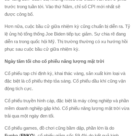
trước trong tuần tới. Vào thứ Năm, chỉ số CPI mới nhất sẽ
được công bố.
Hơn nữa, cuộc bầu cử giữa nhiệm kỳ cũng chuẩn bị diễn ra. Tỷ
lệ ủng hộ tổng thống Joe Biden tiếp tục giảm. Sự chia rẽ đang
diễn ra trong quốc hội Mỹ. Thị trường thường có xu hướng hồi
phục sau cuộc bầu cử giữa nhiệm kỳ.
Ngày tăm tối cho cổ phiếu năng lượng mặ
t
trời
Cổ phiếu tạp chí định kỳ, khai thác vàng, sản xuất kim loại và
đặc biệt là cổ phiếu thép tỏa sáng. Cổ phiếu dầu khí cũng vận
động tích cực.
Cổ phiếu truyền hình cáp, đặc biệt là máy công nghiệp và phần
mềm doanh nghiệp gặp khó. Cổ phiếu năng lượng mặt trời vừa
trải qua một ngày đen tối.
Cổ phiếu games, đồ chơi cũng bầm dập, phần lớn là do
Funko
(
FNKO
), cổ phiếu giảm sốc 59.4% do kết quả kinh