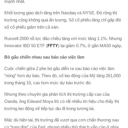
mạnh nhất.
Khối lượng giao dịch tăng trên Nasdaq và NYSE. Độ rộng thị
trường cũng không quá ấn tượng. Số cổ phiếu tăng chỉ gấp đôi
số cổ phiếu giảm trên cả sàn.
Russell 2000 nỗ lực đảo chiều tăng với mức tăng 1.1%. Nhưng
Innovator IBD 50 ETF (
FFTY
) lại giảm 0.7%, ở gần MA50 ngày.
Bò gấu chiến nhau sau báo cáo việc làm
Cuộc chiến giữa 2 phe bò gấu diễn ra sau báo cáo việc làm
“nóng” hơn dự báo. Theo đó, số lao động của Mỹ tăng 261,000
trong tháng 10, cao hơn mức dự báo trước đó.
Nhưng theo chuyên gia phân tích thị trường cấp cao của
Oanda, ông Edward Moya thì có rất nhiều tín hiệu cho thấy thị
trường lao động sẽ tiếp tục dịu đi trong tương lai.
Mặc dù hiện tại, thị trường đã vượt qua cơn chấn thương sau
cú “tung đòn” của Fed, nhưng nhiều thử thách vẫn còn ở phía