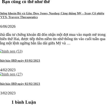
Bạn cũng có thể như thế
hứng khoán Bò và Gấu: Dow Jones, Nasdaq; Căng thẳng Mỹ – Iran; Cổ phiếu
VTX, Travere Therapeutics
16/06/2026
Nhà đầu tư chứng khoán đã đón nhận một đợt mua vào mạnh mẽ trong
hiên thứ Hai, được tiếp thêm niềm tin nhờ thông tin vào cuối tuần qua
ằng một lệnh ngừng bắn lâu dài giữa Mỹ và …
hật báo IBD ngày 03/02/2023
04/02/2023
hật báo IBD ngày 02/02/2023
03/02/2023
1 bình Luận