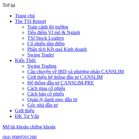
Trở lại
Trang chủ
The TSI Report
Toàn cảnh thị trường
Tiêu điểm Vĩ mô & Ngành
TSI Stock Leaders
Cổ phiếu tâm điểm
Phân tích Kết quả Kinh doanh
Swing Trader
Kiến Thức
Swing Trading
Câu chuyện về IBD và phương pháp CANSLIM
Giới thiệu hệ thống đầu tư CANSLIM
Hệ thống đầu tư CANSLIM-PRE
Cách mua cổ phiếu
Cách bán cổ phiếu
Quản lý danh mục đầu tư
Góc nhà đầu tư
Giới thiệu
ĐK Tư Vấn
Mở tài khoản chứng khoán
(84) 0989591288