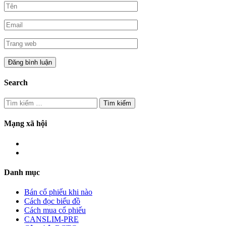
Search
Tìm
kiếm
cho:
Mạng xã hội
Danh mục
Bán cổ phiếu khi nào
Cách đọc biểu đồ
Cách mua cổ phiếu
CANSLIM-PRE