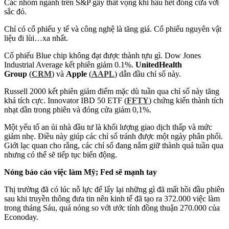
Các nhóm ngành trên S&P gây thất vọng khi hầu hết đóng cửa với
sắc đỏ.
Chỉ có cổ phiếu y tế và công nghệ là tăng giá. Cổ phiếu nguyên vật
liệu đi lùi…xa nhất.
Cổ phiếu Blue chip không đạt được thành tựu gì. Dow Jones
Industrial Average kết phiên giảm 0.1%.
UnitedHealth
Group
(
CRM
) và
Apple
(
AAPL
) dẫn đầu chỉ số này.
Russell 2000 kết phiên giảm điểm mặc dù tuần qua chỉ số này tăng
khá tích cực. Innovator IBD 50 ETF (
FFTY
) chứng kiến thành tích
nhạt dần trong phiên và đóng cửa giảm 0,1%.
Một yếu tố an ủi nhà đầu tư là khối lượng giao dịch thấp và mức
giảm nhẹ. Điều này giúp các chỉ số tránh được một ngày phân phối.
Giới lạc quan cho rằng, các chỉ số đang nắm giữ thành quả tuần qua
nhưng có thể sẽ tiếp tục biến động.
Nóng báo cáo việc làm Mỹ; Fed sẽ mạnh tay
Thị trường đã có lúc nỗ lực để lấy lại những gì đã mất hồi đầu phiên
sau khi truyền thông đưa tin nên kinh tế đã tạo ra 372.000 việc làm
trong tháng Sáu, quá nóng so với ước tính đồng thuận 270.000 của
Econoday.