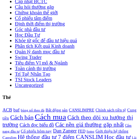
Cập nhật BCTC
Câu hỏi thường gặp
Chứng khoán thế giới
Cổ phiếu tâm điểm
Định thời điểm thị trường
Góc nhà đầu tư
Học Đầu Tư
Khỏe từ gốc để đầu tư hiệu quả
Phân tích Kết quả Kinh doanh
Quản lý danh mục đầu tư
Swing Trader
Tiêu điểm Vĩ mô & Ngành
Toàn cảnh thị trường
Trí Tuệ Nhân Tạo
TSI Stock Leaders
Uncategorized
Thẻ
ACB
baf
Bất động sản
CANSLIMPRE
Chính sách tiền tệ
Cung
bùng nổ theo đà
Cách mua
Cách bán
Cách theo dõi xu hướng thị
tiền
trường
Các nền giá thường gặp nhất
Cách đọc biểu đồ
Cẩm
Dan Zanger
Cổ phiếu hôm nay
FED
Giới thiệu hệ thống
nang đầu tư
fomo
Hệ thống đầu tư 7 điểm CANSLIM
Học đầu tư
Canslim
Lãi