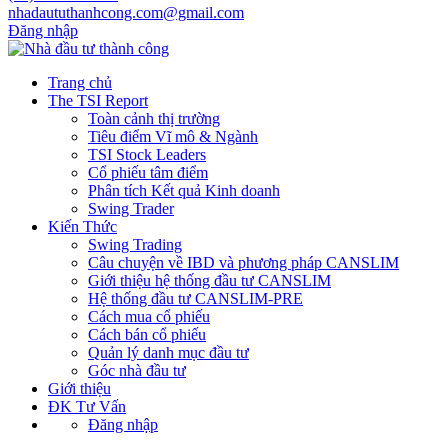
nhadaututhanhcong.com@gmail.com
Đăng nhập
Trang chủ
The TSI Report
Toàn cảnh thị trường
Tiêu điểm Vĩ mô & Ngành
TSI Stock Leaders
Cổ phiếu tâm điểm
Phân tích Kết quả Kinh doanh
Swing Trader
Kiến Thức
Swing Trading
Câu chuyện về IBD và phương pháp CANSLIM
Giới thiệu hệ thống đầu tư CANSLIM
Hệ thống đầu tư CANSLIM-PRE
Cách mua cổ phiếu
Cách bán cổ phiếu
Quản lý danh mục đầu tư
Góc nhà đầu tư
Giới thiệu
ĐK Tư Vấn
Đăng nhập