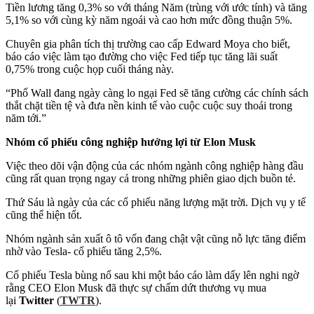
Tiền lương tăng 0,3% so với tháng Năm (trùng với ước tính) và tăng
5,1% so với cùng kỳ năm ngoái và cao hơn mức đồng thuận 5%.
Chuyên gia phân tích thị trường cao cấp Edward Moya cho biết,
báo cáo việc làm tạo đường cho việc Fed tiếp tục tăng lãi suất
0,75% trong cuộc họp cuối tháng này.
“Phố Wall đang ngày càng lo ngại Fed sẽ tăng cường các chính sách
thắt chặt tiền tệ và đưa nền kinh tế vào cuộc cuộc suy thoái trong
năm tới.”
Nhóm cổ phiếu công nghiệp hưởng lợi từ Elon Musk
Việc theo dõi vận động của các nhóm ngành công nghiệp hàng đầu
cũng rất quan trọng ngay cả trong những phiên giao dịch buồn tẻ.
Thứ Sáu là ngày của các cổ phiếu năng lượng mặt trời. Dịch vụ y tế
cũng thể hiện tốt.
Nhóm ngành sản xuất ô tô vốn đang chật vật cũng nỗ lực tăng điểm
nhờ vào Tesla- cổ phiếu tăng 2,5%.
Cổ phiếu Tesla bùng nổ sau khi một báo cáo làm dấy lên nghi ngờ
rằng CEO Elon Musk đã thực sự chấm dứt thương vụ mua
lại
Twitter
(
TWTR
).