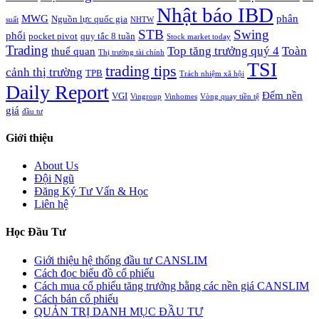
Nhật báo IBD
MWG
phân
Nguồn lực quốc gia
suất
NHTW
STB
Swing
phối
pocket pivot
quy tắc 8 tuần
Stock market today
Trading
Top tăng trưởng quý 4
Toàn
thuế quan
Thị trường tài chính
TSI
trading tips
cảnh thị trường
TPB
Trách nhiệm xã hội
Daily Report
Đếm nền
VGI
Vingroup
Vinhomes
Vòng quay tiền tệ
giá
đầu tư
Giới thiệu
About Us
Đội Ngũ
Đăng Ký Tư Vấn & Học
Liên hệ
Học Đầu Tư
Giới thiệu hệ thống đầu tư CANSLIM
Cách đọc biểu đồ cổ phiếu
Cách mua cổ phiếu tăng trưởng bằng các nền giá CANSLIM
Cách bán cổ phiếu
QUẢN TRỊ DANH MỤC ĐẦU TƯ