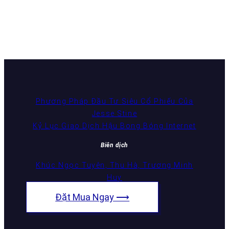
Phương Pháp Đầu Tư Siêu Cổ Phiếu Của
Jesse Stine
Kỷ Lục Giao Dịch Hậu Bong Bóng Internet
Biên dịch
Khúc Ngọc Tuyên, Thu Hà, Trương Minh
Huy
Đặt Mua Ngay ⟶