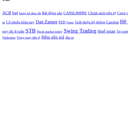
ACB
baf
Bất động sản
CANSLIMPRE
Chính sách tiền tệ
Cung t
bùng nổ theo đà
Hệ 
Dan Zanger
Cổ phiếu hôm nay
FED
Giới thiệu hệ thống Canslim
tư
fomo
STB
Swing Trading
thuế quan
quy tắc 8 tuần
Stock market today
Thị trườ
Đếm nền giá
Vinhomes
Vòng quay tiền tệ
đầu tư