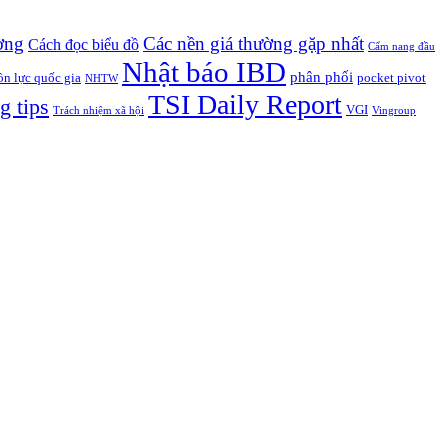
ờng
Các nền giá thường gặp nhất
Cách đọc biểu đồ
Cẩm nang đầu
Nhật báo IBD
phân phối
n lực quốc gia
pocket pivot
NHTW
TSI Daily Report
g tips
VGI
Trách nhiệm xã hội
Vingroup