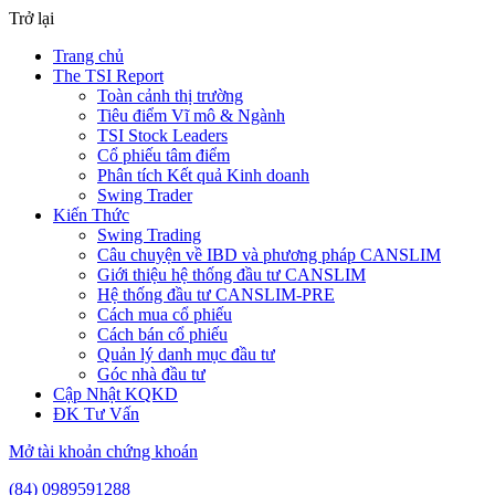
Trở lại
Trang chủ
The TSI Report
Toàn cảnh thị trường
Tiêu điểm Vĩ mô & Ngành
TSI Stock Leaders
Cổ phiếu tâm điểm
Phân tích Kết quả Kinh doanh
Swing Trader
Kiến Thức
Swing Trading
Câu chuyện về IBD và phương pháp CANSLIM
Giới thiệu hệ thống đầu tư CANSLIM
Hệ thống đầu tư CANSLIM-PRE
Cách mua cổ phiếu
Cách bán cổ phiếu
Quản lý danh mục đầu tư
Góc nhà đầu tư
Cập Nhật KQKD
ĐK Tư Vấn
Mở tài khoản chứng khoán
(84) 0989591288