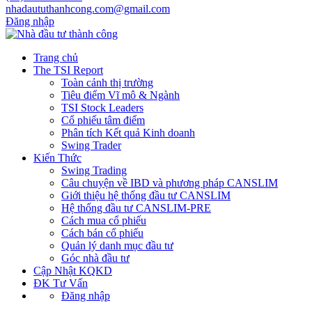
nhadaututhanhcong.com@gmail.com
Đăng nhập
Trang chủ
The TSI Report
Toàn cảnh thị trường
Tiêu điểm Vĩ mô & Ngành
TSI Stock Leaders
Cổ phiếu tâm điểm
Phân tích Kết quả Kinh doanh
Swing Trader
Kiến Thức
Swing Trading
Câu chuyện về IBD và phương pháp CANSLIM
Giới thiệu hệ thống đầu tư CANSLIM
Hệ thống đầu tư CANSLIM-PRE
Cách mua cổ phiếu
Cách bán cổ phiếu
Quản lý danh mục đầu tư
Góc nhà đầu tư
Cập Nhật KQKD
ĐK Tư Vấn
Đăng nhập