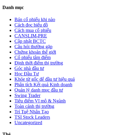
Danh mục
Bán cổ phiếu khi nào
Cách đọc biểu đồ
Cách mua cổ phiếu
CANSLIM-PRE
Cập nhật BCTC
Câu hỏi thường gặp
Chứng khoán thế giới
Cổ phiếu tâm điểm
Định thời điểm thị trường
Góc nhà đầu tư
Học Đầu Tư
Khỏe từ gốc để đầu tư hiệu quả
Phân tích Kết quả Kinh doanh
Quản lý danh mục đầu tư
Swing Trader
Tiêu điểm Vĩ mô & Ngành
Toàn cảnh thị trường
Trí Tuệ Nhân Tạo
TSI Stock Leaders
Uncategorized
Thẻ