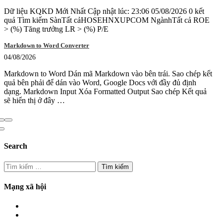
Dữ liệu KQKD Mới Nhất Cập nhật lúc: 23:06 05/08/2026 0 kết
quả Tìm kiếm SànTất cảHOSEHNXUPCOM NgànhTất cả ROE
> (%) Tăng trưởng LR > (%) P/E
Markdown to Word Converter
04/08/2026
Markdown to Word Dán mã Markdown vào bên trái. Sao chép kết
quả bên phải để dán vào Word, Google Docs với đầy đủ định
dạng. Markdown Input Xóa Formatted Output Sao chép Kết quả
sẽ hiển thị ở đây …
Search
Tìm
kiếm
cho:
Mạng xã hội